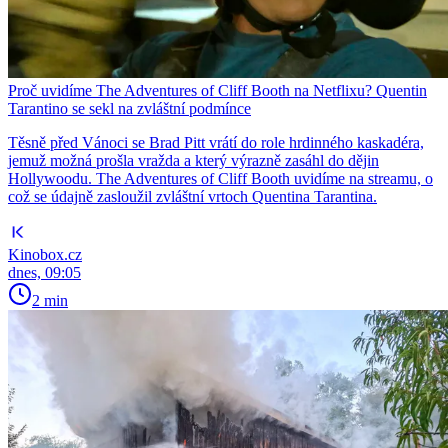
Proč uvidíme The Adventures of Cliff Booth na Netflixu? Quentin
Tarantino se sekl na zvláštní podmínce
Těsně před Vánoci se Brad Pitt vrátí do role hrdinného kaskadéra,
jemuž možná prošla vražda a který výrazně zasáhl do dějin
Hollywoodu. The Adventures of Cliff Booth uvidíme na streamu, o
což se údajně zasloužil zvláštní vrtoch Quentina Tarantina.
Kinobox.cz
dnes, 09:05
2 min