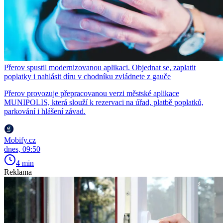
Přerov spustil modernizovanou aplikaci. Objednat se, zaplatit
poplatky i nahlásit díru v chodníku zvládnete z gauče
Přerov provozuje přepracovanou verzi městské aplikace
MUNIPOLIS, která slouží k rezervaci na úřad, platbě poplatků,
parkování i hlášení závad.
Mobify.cz
dnes, 09:50
4 min
Reklama