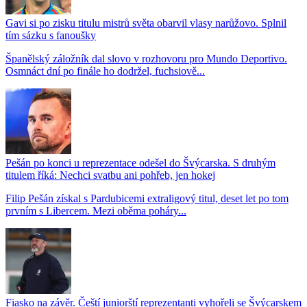
Gavi si po zisku titulu mistrů světa obarvil vlasy narůžovo. Splnil
tím sázku s fanoušky
Španělský záložník dal slovo v rozhovoru pro Mundo Deportivo.
Osmnáct dní po finále ho dodržel, fuchsiově...
Pešán po konci u reprezentace odešel do Švýcarska. S druhým
titulem říká: Nechci svatbu ani pohřeb, jen hokej
Filip Pešán získal s Pardubicemi extraligový titul, deset let po tom
prvním s Libercem. Mezi oběma poháry...
Fiasko na závěr. Čeští juniorští reprezentanti vyhořeli se Švýcarskem