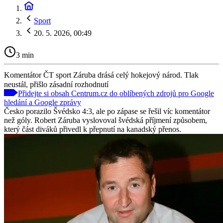
Sport
20. 5. 2026, 00:49
3 min
Komentátor ČT sport Záruba drásá celý hokejový národ. Tlak
neustál, přišlo zásadní rozhodnutí
Přidejte si obsah Centrum.cz do oblíbených zdrojů pro Google
hledání a Google zprávy
Česko porazilo Švédsko 4:3, ale po zápase se řešil víc komentátor
než góly. Robert Záruba vyslovoval švédská příjmení způsobem,
který část diváků přivedl k přepnutí na kanadský přenos.