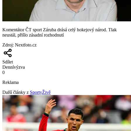
Komentátor ČT sport Záruba drásá celý hokejový národ. Tlak
neustál, přišlo zásadní rozhodnutí
Zdroj
:
Nextfoto.cz
Sdílet
Denní
výzva
0
Reklama
Další články z
SportyŽivě