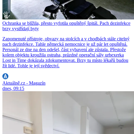
Ochranka se blížila, přesto vyfotila opuštěný špitál. Pach dezinfekce
brzy vystřídají byty
Zapomenuté přístroje, obvazy na stolcích a v chodbách stále citelný
pach dezinfekce. Tahle německá nemocnice je už pár let opuštěná.
Personál ze dne na den odešel, část vybavení ale zůstala. Přestože
kolem objektu kroužila ostraha, prázdné operační sály urbexerka
Lost in Time dokázala zdokumentovat. Brzy tu místo lékařů budou
žít lidé. Tohle je její svědectví.
Aktuálně.cz - Magazín
dnes, 09:15