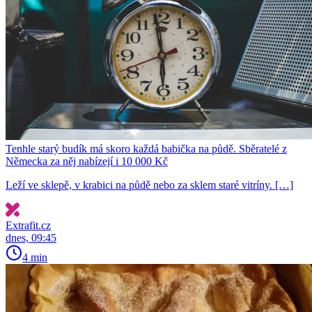
Tenhle starý budík má skoro každá babička na půdě. Sběratelé z
Německa za něj nabízejí i 10 000 Kč
Leží ve sklepě, v krabici na půdě nebo za sklem staré vitríny. […]
Extrafit.cz
dnes, 09:45
4 min