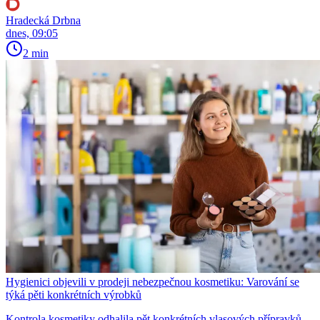
Hradecká Drbna
dnes, 09:05
2 min
Hygienici objevili v prodeji nebezpečnou kosmetiku: Varování se
týká pěti konkrétních výrobků
Kontrola kosmetiky odhalila pět konkrétních vlasových přípravků,