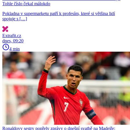
Tohle číslo čekal málokdo
Pokladna v supermarketu patří k profesím, které si většina lidí
spojuje s […]
Extrafit.cz
dnes, 09:20
4 min
Ronaldovy sestry popřely zprávy o dnešní svatbě na Madeiře: