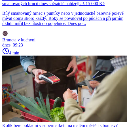
smaltovaných hrnců dnes sběratelé nabízejí až 15 000 Kč
Bílý smaltovaný hrnec s puntíky nebo v jednoduché barevné polevě
míval doma skoro každý. Roky se povaloval po půdách a při jarním
úklidu mířil bez lítosti do popelnice. Dnes po...
Bruneta v kuchyni
dnes, 09:23
4 min
Kolik bere pokladní v supermarketu na malém městě i s bonusy?