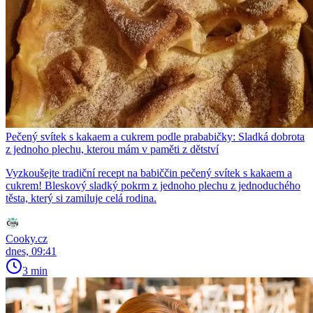
Pečený svítek s kakaem a cukrem podle prababičky: Sladká dobrota
z jednoho plechu, kterou mám v paměti z dětství
Vyzkoušejte tradiční recept na babiččin pečený svítek s kakaem a
cukrem! Bleskový sladký pokrm z jednoho plechu z jednoduchého
těsta, který si zamiluje celá rodina.
Cooky.cz
dnes, 09:41
3 min