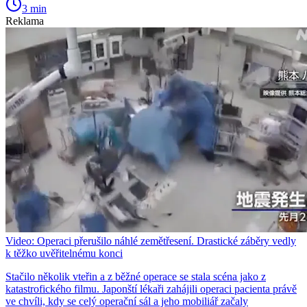
3 min
Reklama
Video: Operaci přerušilo náhlé zemětřesení. Drastické záběry vedly
k těžko uvěřitelnému konci
Stačilo několik vteřin a z běžné operace se stala scéna jako z
katastrofického filmu. Japonští lékaři zahájili operaci pacienta právě
ve chvíli, kdy se celý operační sál a jeho mobiliář začaly