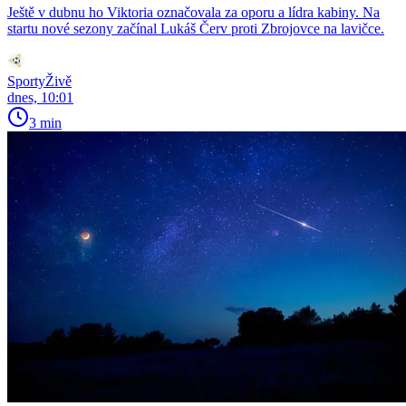
Ještě v dubnu ho Viktoria označovala za oporu a lídra kabiny. Na
startu nové sezony začínal Lukáš Červ proti Zbrojovce na lavičce.
SportyŽivě
dnes, 10:01
3 min