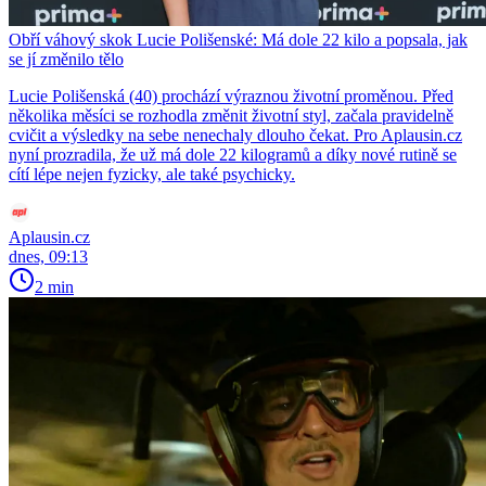
Obří váhový skok Lucie Polišenské: Má dole 22 kilo a popsala, jak
se jí změnilo tělo
Lucie Polišenská (40) prochází výraznou životní proměnou. Před
několika měsíci se rozhodla změnit životní styl, začala pravidelně
cvičit a výsledky na sebe nenechaly dlouho čekat. Pro Aplausin.cz
nyní prozradila, že už má dole 22 kilogramů a díky nové rutině se
cítí lépe nejen fyzicky, ale také psychicky.
Aplausin.cz
dnes, 09:13
2 min