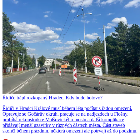
Řidiče trápí rozkopaný Hradec. Kdy bude hotovo?
Řidiči v Hradci Králové musí během léta počítat s řadou omezení.
Opravuje se Gočárův okruh, pracuje se na nadjezdech u Flošny,
probíhá rekonstrukce Malšovického mostu a další komplikace
přidávají menší uzavírky v různých částech města. Část staveb
skončí během prázdnin, některá omezení ale potrvají až do podzimu.