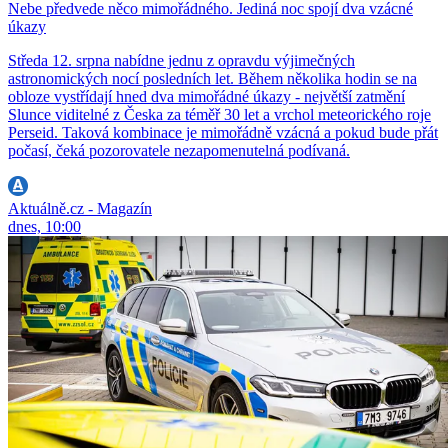
Nebe předvede něco mimořádného. Jediná noc spojí dva vzácné
úkazy
Středa 12. srpna nabídne jednu z opravdu výjimečných
astronomických nocí posledních let. Během několika hodin se na
obloze vystřídají hned dva mimořádné úkazy - největší zatmění
Slunce viditelné z Česka za téměř 30 let a vrchol meteorického roje
Perseid. Taková kombinace je mimořádně vzácná a pokud bude přát
počasí, čeká pozorovatele nezapomenutelná podívaná.
Aktuálně.cz - Magazín
dnes, 10:00