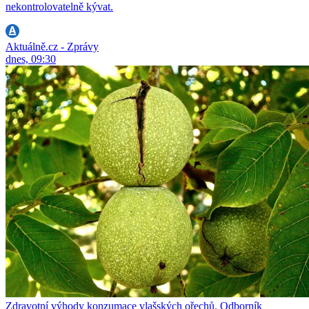
nekontrolovatelně kývat.
Aktuálně.cz - Zprávy
dnes, 09:30
Zdravotní výhody konzumace vlašských ořechů. Odborník