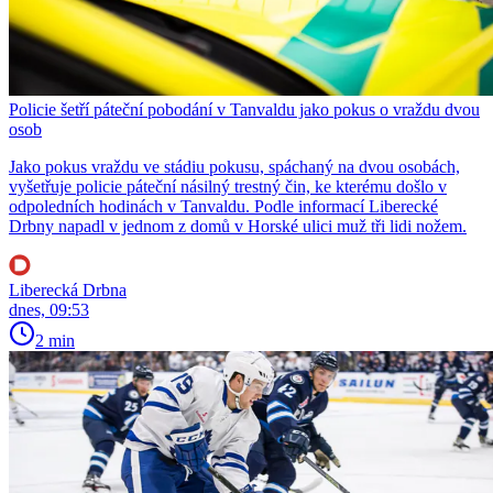
Policie šetří páteční pobodání v Tanvaldu jako pokus o vraždu dvou
osob
Jako pokus vraždu ve stádiu pokusu, spáchaný na dvou osobách,
vyšetřuje policie páteční násilný trestný čin, ke kterému došlo v
odpoledních hodinách v Tanvaldu. Podle informací Liberecké
Drbny napadl v jednom z domů v Horské ulici muž tři lidi nožem.
Liberecká Drbna
dnes, 09:53
2 min