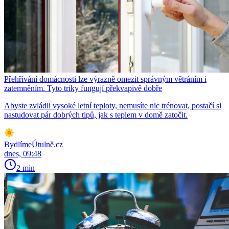
Přehřívání domácnosti lze výrazně omezit správným větráním i
zatemněním. Tyto triky fungují překvapivě dobře
Abyste zvládli vysoké letní teploty, nemusíte nic trénovat, postačí si
nastudovat pár dobrých tipů, jak s teplem v domě zatočit.
BydlímeÚtulně.cz
dnes, 09:48
2 min