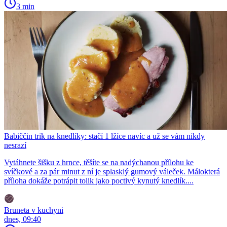
3 min
Babiččin trik na knedlíky: stačí 1 lžíce navíc a už se vám nikdy
nesrazí
Vytáhnete šišku z hrnce, těšíte se na nadýchanou přílohu ke
svíčkové a za pár minut z ní je splasklý gumový váleček. Málokterá
příloha dokáže potrápit tolik jako poctivý kynutý knedlík....
Bruneta v kuchyni
dnes, 09:40