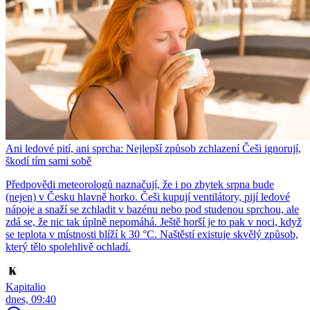
Ani ledové pití, ani sprcha: Nejlepší způsob zchlazení Češi ignorují,
škodí tím sami sobě
Předpovědi meteorologů naznačují, že i po zbytek srpna bude
(nejen) v Česku hlavně horko. Češi kupují ventilátory, pijí ledové
nápoje a snaží se zchladit v bazénu nebo pod studenou sprchou, ale
zdá se, že nic tak úplně nepomáhá. Ještě horší je to pak v noci, když
se teplota v místnosti blíží k 30 °C. Naštěstí existuje skvělý způsob,
který tělo spolehlivě ochladí.
Kapitalio
dnes, 09:40