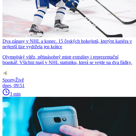
Dva zápasy v NHL a konec. 15 českých hokejistů, kterým kariéra v
nejlepší lize vydržela jen krátce
Olympijský vítěz, pětinásobný mistr extraligy i reprezentační
brankář. Všichni mají v NHL statistiku, která se vejde na dva řádky.
SportyŽivě
dnes, 09:51
3 min