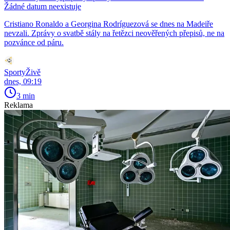
Žádné datum neexistuje
Cristiano Ronaldo a Georgina Rodríguezová se dnes na Madeiře
nevzali. Zprávy o svatbě stály na řetězci neověřených přepisů, ne na
pozvánce od páru.
SportyŽivě
dnes, 09:19
3 min
Reklama