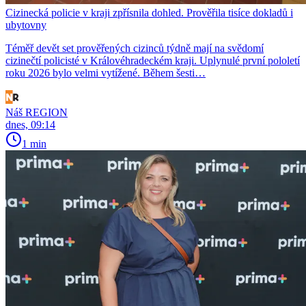
Cizinecká policie v kraji zpřísnila dohled. Prověřila tisíce dokladů i
ubytovny
Téměř devět set prověřených cizinců týdně mají na svědomí
cizinečtí policisté v Královéhradeckém kraji. Uplynulé první pololetí
roku 2026 bylo velmi vytížené. Během šesti…
Náš REGION
dnes, 09:14
1 min