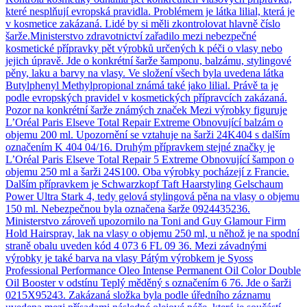
které nesplňují evropská pravidla. Problémem je látka lilial, která je
v kosmetice zakázaná. Lidé by si měli zkontrolovat hlavně číslo
šarže.Ministerstvo zdravotnictví zařadilo mezi nebezpečné
kosmetické přípravky pět výrobků určených k péči o vlasy nebo
jejich úpravě. Jde o konkrétní šarže šamponu, balzámu, stylingové
pěny, laku a barvy na vlasy. Ve složení všech byla uvedena látka
Butylphenyl Methylpropional známá také jako lilial. Právě ta je
podle evropských pravidel v kosmetických přípravcích zakázaná.
Pozor na konkrétní šarže známých značek Mezi výrobky figuruje
L’Oréal Paris Elseve Total Repair Extreme Obnovující balzám o
objemu 200 ml. Upozornění se vztahuje na šarži 24K404 s dalším
označením K 404 04/16. Druhým přípravkem stejné značky je
L’Oréal Paris Elseve Total Repair 5 Extreme Obnovující šampon o
objemu 250 ml a šarži 24S100. Oba výrobky pocházejí z Francie.
Dalším přípravkem je Schwarzkopf Taft Haarstyling Gelschaum
Power Ultra Stark 4, tedy gelová stylingová pěna na vlasy o objemu
150 ml. Nebezpečnou byla označena šarže 0924435236.
Ministerstvo zároveň upozornilo na Toni and Guy Glamour Firm
Hold Hairspray, lak na vlasy o objemu 250 ml, u něhož je na spodní
straně obalu uveden kód 4 073 6 FL 09 36. Mezi závadnými
výrobky je také barva na vlasy Pátým výrobkem je Syoss
Professional Performance Oleo Intense Permanent Oil Color Double
Oil Booster v odstínu Teplý měděný s označením 6 76. Jde o šarži
0215X95243. Zakázaná složka byla podle úředního záznamu