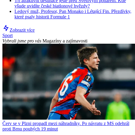
Tři atraktivní destinace ještě před Světovým pohárem. Kde
všude uvidíte české biatlonové hvězdy?
Ledový muž, Profesor, Pan Monako i Létající Fin. Přezdívky,
které psaly historii Formule 1
Zobrazit více
Sport
Vybrali jsme pro vás
Magazíny a zajímavosti
Červ se v Plzni propadl mezi náhradníky. Po návratu z MS odehrál
proti Brnu pouhých 19 minut