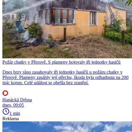
Požár chatky v Přerově. S plameny bojovaly tři jednotky hasičů
Dnes brzy ráno zasahovaly tři jednotky hasičů u požáru chatky v
Přerově. Plameny zasáhly její střechu, škoda byla odhadnuta na 200
tisíc korun. Celé událost se obešla bez zranění.
Hanácká Drbna
dnes, 09:05
1 min
Reklama