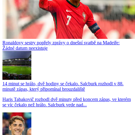
Ronaldovy sestry popřely zprávy o dnešní svatbě na Madeiře:
Žádné datum neexistuje
14 minut se hrálo, dvě hodiny se čekalo. Salcburk rozhodl v 88.
minutě zápas, který připomínal brouzdaliště
Haris Tabakovič rozhodl dvě minuty před koncem zápas, ve kterém
se víc čekalo než hrálo. Salcburk vede nad...