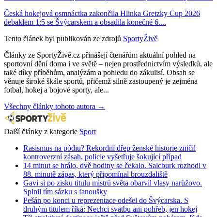
Česká hokejová osmnáctka zakončila Hlinka Gretzky Cup 2026
debaklem 1:5 se Švýcarskem a obsadila konečné 6....
Tento článek byl publikován ze zdrojů
SportyŽivě
Články ze SportyŽivě.cz přinášejí čtenářům aktuální pohled na
sportovní dění doma i ve světě – nejen prostřednictvím výsledků, ale
také díky příběhům, analýzám a pohledu do zákulisí. Obsah se
věnuje široké škále sportů, přičemž silně zastoupený je zejména
fotbal, hokej a bojové sporty, ale...
Všechny články tohoto autora →
Další články z kategorie
Sport
Rasismus na pódiu? Rekordní dřep ženské historie zničil
kontroverzní zásah, policie vyšetřuje šokující případ
14 minut se hrálo, dvě hodiny se čekalo. Salcburk rozhodl v
88. minutě zápas, který připomínal brouzdaliště
Gavi si po zisku titulu mistrů světa obarvil vlasy narůžovo.
Splnil tím sázku s fanoušky
Pešán po konci u reprezentace odešel do Švýcarska. S
druhým titulem říká: Nechci svatbu ani pohřeb, jen hokej