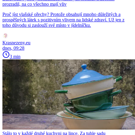
prozradil, na co všechno mají vliv
Proč jíst vlašské ořechy? Protože obsahují mnoho důležitých a
prospěšných látek s pozitivním vlivem na lidské zdraví. Už jen z
toho důvodu si zaslouží své místo v jídelníčku.
Krasnezeny.eu
dnes, 09:28
3 min
Stálo to v každé druhé kuchyni na lince. Za tuhle sadu