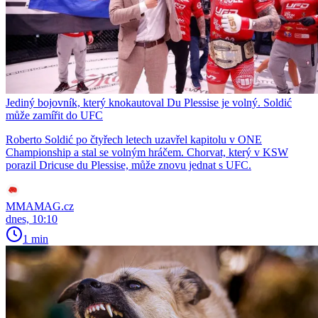
Jediný bojovník, který knokautoval Du Plessise je volný. Soldić
může zamířit do UFC
Roberto Soldić po čtyřech letech uzavřel kapitolu v ONE
Championship a stal se volným hráčem. Chorvat, který v KSW
porazil Dricuse du Plessise, může znovu jednat s UFC.
MMAMAG.cz
dnes, 10:10
1 min