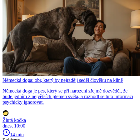
Německá doga: obr, který by nejraději seděl člověku na klíně
Německá doga je pes, který se při narození zřejmě dozvěděl, že
bude jedním z největších plemen světa, a rozhodl se tuto informaci
psychicky ignorovat.
Žlutá kočka
dnes, 10:00
14 min