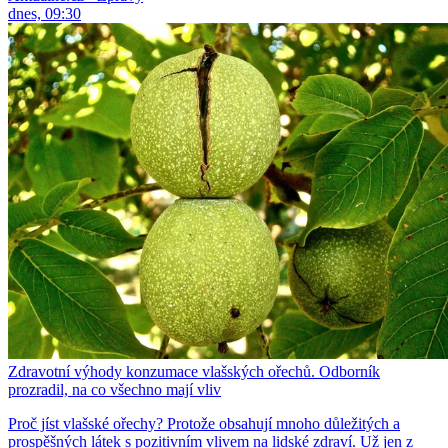
dnes, 09:30
Zdravotní výhody konzumace vlašských ořechů. Odborník
prozradil, na co všechno mají vliv
Proč jíst vlašské ořechy? Protože obsahují mnoho důležitých a
prospěšných látek s pozitivním vlivem na lidské zdraví. Už jen z