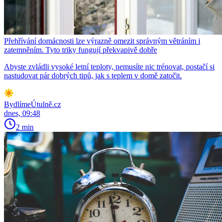
Přehřívání domácnosti lze výrazně omezit správným větráním i
zatemněním. Tyto triky fungují překvapivě dobře
Abyste zvládli vysoké letní teploty, nemusíte nic trénovat, postačí si
nastudovat pár dobrých tipů, jak s teplem v domě zatočit.
BydlímeÚtulně.cz
dnes, 09:48
2 min