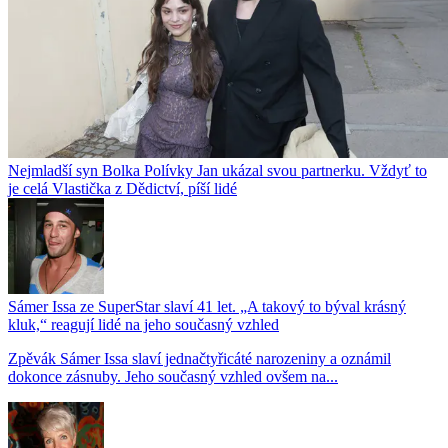
Nejmladší syn Bolka Polívky Jan ukázal svou partnerku. Vždyť to
je celá Vlastička z Dědictví, píší lidé
Sámer Issa ze SuperStar slaví 41 let. „A takový to býval krásný
kluk,“ reagují lidé na jeho současný vzhled
Zpěvák Sámer Issa slaví jednačtyřicáté narozeniny a oznámil
dokonce zásnuby. Jeho současný vzhled ovšem na...