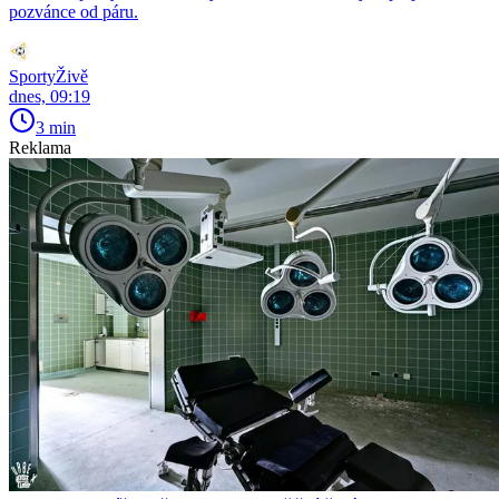
pozvánce od páru.
SportyŽivě
dnes, 09:19
3 min
Reklama