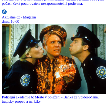
počasí, čeká pozorovatele nezapomenutelná podívaná.
Aktuálně.cz - Magazín
dnes, 10:00
Policejní akademie 6: Město v obležení - Banka ze Spider-Mana,
tragický propad a narážky