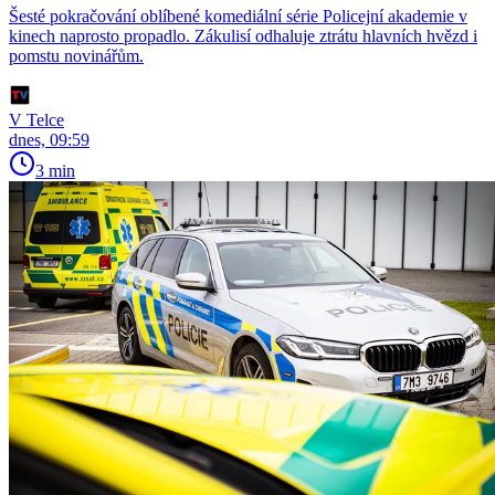
Šesté pokračování oblíbené komediální série Policejní akademie v
kinech naprosto propadlo. Zákulisí odhaluje ztrátu hlavních hvězd i
pomstu novinářům.
V Telce
dnes, 09:59
3 min