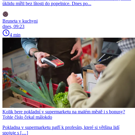
úklidu mířil bez lítosti do popelnice. Dnes po...
Bruneta v kuchyni
dnes, 09:23
4 min
Kolik bere pokladní v supermarketu na malém městě i s bonusy?
Tohle číslo čekal málokdo
Pokladna v supermarketu patří k profesím, které si většina lidí
spojuje s […]