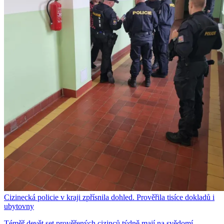
Cizinecká policie v kraji zpřísnila dohled. Prověřila tisíce dokladů i
ubytovny
Téměř devět set prověřených cizinců týdně mají na svědomí