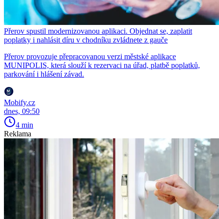
Přerov spustil modernizovanou aplikaci. Objednat se, zaplatit
poplatky i nahlásit díru v chodníku zvládnete z gauče
Přerov provozuje přepracovanou verzi městské aplikace
MUNIPOLIS, která slouží k rezervaci na úřad, platbě poplatků,
parkování i hlášení závad.
Mobify.cz
dnes, 09:50
4 min
Reklama