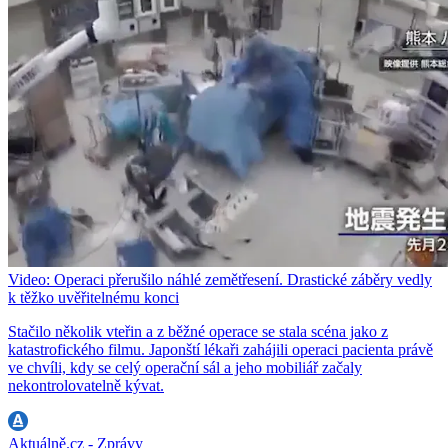
Video: Operaci přerušilo náhlé zemětřesení. Drastické záběry vedly
k těžko uvěřitelnému konci
Stačilo několik vteřin a z běžné operace se stala scéna jako z
katastrofického filmu. Japonští lékaři zahájili operaci pacienta právě
ve chvíli, kdy se celý operační sál a jeho mobiliář začaly
nekontrolovatelně kývat.
Aktuálně.cz - Zprávy