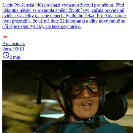
Lucie Polišenská (40) prochází výraznou životní proměnou. Před
několika měsíci se rozhodla změnit životní styl, začala pravidelně
cvičit a výsledky na sebe nenechaly dlouho čekat. Pro Aplausin.cz
nyní prozradila, že už má dole 22 kilogramů a díky nové rutině se
cítí lépe nejen fyzicky, ale také psychicky.
Aplausin.cz
dnes, 09:13
2 min