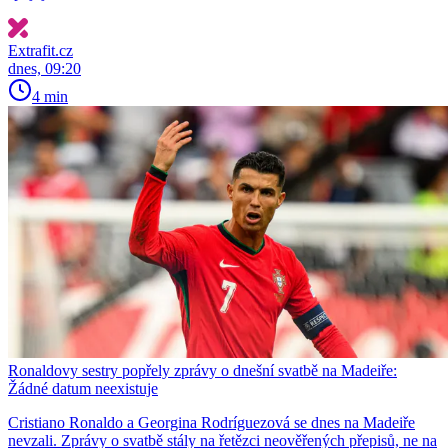
Extrafit.cz
dnes, 09:20
4 min
Ronaldovy sestry popřely zprávy o dnešní svatbě na Madeiře:
Žádné datum neexistuje
Cristiano Ronaldo a Georgina Rodríguezová se dnes na Madeiře
nevzali. Zprávy o svatbě stály na řetězci neověřených přepisů, ne na