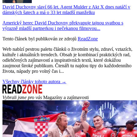
David Duchovny slaví 66 let. Agent Mulder z Akt X dnes natáčí v
dámských šatech a má o 33 let mladší manželku
Americký herec David Duchovny překvapuje tajnou svatbou s
výrazně mladší partnerkou i nečekanou filmovou...
Tento článek byl publikován ze zdrojů
ReadZone
Web nabízí pestrou paletu článků o životním stylu, zdraví, vztazích,
kultuře i aktuálních trendech. Obsah je kombinací praktických rad,
odlehčených zajímavostí a inspirativních textů, které dokážou
zaujmout široké publikum. Čtenáři tu najdou tipy do každodenního
života, nápady pro volný čas i...
Všechny články tohoto autora →
Vybrali jsme pro vás
Magazíny a zajímavosti