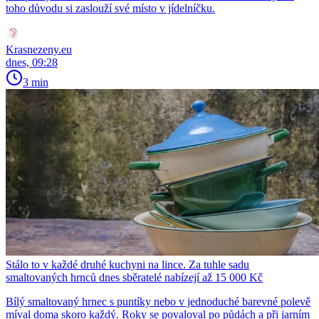
toho důvodu si zaslouží své místo v jídelníčku.
Krasnezeny.eu
dnes, 09:28
3 min
Stálo to v každé druhé kuchyni na lince. Za tuhle sadu
smaltovaných hrnců dnes sběratelé nabízejí až 15 000 Kč
Bílý smaltovaný hrnec s puntíky nebo v jednoduché barevné polevě
míval doma skoro každý. Roky se povaloval po půdách a při jarním