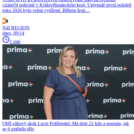
cizinečtí policisté v Královéhradeckém kraji. Uplynulé první pololetí
roku 2026 bylo velmi vytížené. Během šesti…
Náš REGION
dnes, 09:14
1 min
Obří váhový skok Lucie Polišenské: Má dole 22 kilo a popsala, jak
se jí změnilo tělo