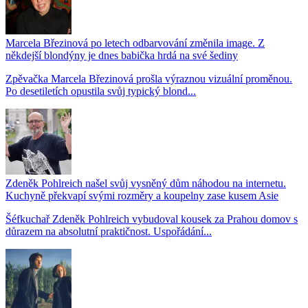
Marcela Březinová po letech odbarvování změnila image. Z
někdejší blondýny je dnes babička hrdá na své šediny
Zpěvačka Marcela Březinová prošla výraznou vizuální proměnou.
Po desetiletích opustila svůj typický blond...
Zdeněk Pohlreich našel svůj vysněný dům náhodou na internetu.
Kuchyně překvapí svými rozměry a koupelny zase kusem Asie
Šéfkuchař Zdeněk Pohlreich vybudoval kousek za Prahou domov s
důrazem na absolutní praktičnost. Uspořádání...