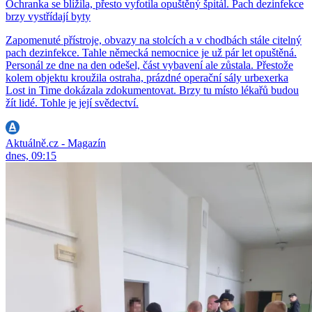
Ochranka se blížila, přesto vyfotila opuštěný špitál. Pach dezinfekce
brzy vystřídají byty
Zapomenuté přístroje, obvazy na stolcích a v chodbách stále citelný
pach dezinfekce. Tahle německá nemocnice je už pár let opuštěná.
Personál ze dne na den odešel, část vybavení ale zůstala. Přestože
kolem objektu kroužila ostraha, prázdné operační sály urbexerka
Lost in Time dokázala zdokumentovat. Brzy tu místo lékařů budou
žít lidé. Tohle je její svědectví.
Aktuálně.cz - Magazín
dnes, 09:15