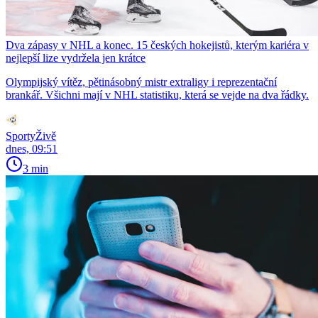
Dva zápasy v NHL a konec. 15 českých hokejistů, kterým kariéra v
nejlepší lize vydržela jen krátce
Olympijský vítěz, pětinásobný mistr extraligy i reprezentační
brankář. Všichni mají v NHL statistiku, která se vejde na dva řádky.
SportyŽivě
dnes, 09:51
3 min