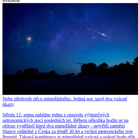
Reklama
Nebe předvede něco mimořádného. Jediná noc spojí dva vzácné
úkazy
Středa 12. srpna nabídne jednu z opravdu výjimečných
astronomických nocí posledních let. Během několika hodin se na
obloze vystřídají hned dva mimořádné úkazy - největší zatmění
Slunce viditelné z Česka za téměř 30 let a vrchol meteorického roje
Perseid. Taková kombinace je mimořádně vzácná a pokud bude přát