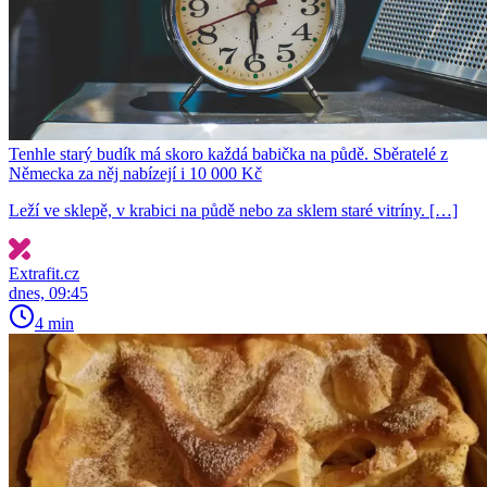
Tenhle starý budík má skoro každá babička na půdě. Sběratelé z
Německa za něj nabízejí i 10 000 Kč
Leží ve sklepě, v krabici na půdě nebo za sklem staré vitríny. […]
Extrafit.cz
dnes, 09:45
4 min