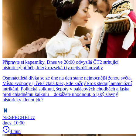
Připravte si kapesníky. Dnes ve 20:00 odvysílá ČT2 strhující
historický příběh, který rozseká i ty nejtvrdší povahy
Osmnáctiletá dívka se ze dne na den stane nejmocnější ženou světa.
Místo svobody ji čeká zlatá klec, kde každý krok sledují ambiciózní
intrikáni. Politická spiknutí, šepoty v palácových chodbách a láska
proti chladnému kalkulu – dokážete uhodnout, o jaký slavný
historický klenot jde?
NESPECHEJ.cz
dnes, 10:00
4 min