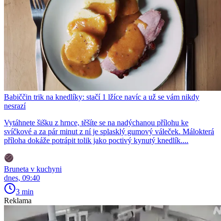
Babiččin trik na knedlíky: stačí 1 lžíce navíc a už se vám nikdy
nesrazí
Vytáhnete šišku z hrnce, těšíte se na nadýchanou přílohu ke
svíčkové a za pár minut z ní je splasklý gumový váleček. Málokterá
příloha dokáže potrápit tolik jako poctivý kynutý knedlík....
Bruneta v kuchyni
dnes, 09:40
3 min
Reklama