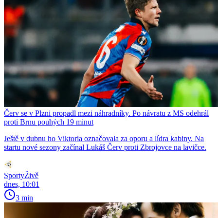
Červ se v Plzni propadl mezi náhradníky. Po návratu z MS odehrál
proti Brnu pouhých 19 minut
Ještě v dubnu ho Viktoria označovala za oporu a lídra kabiny. Na
startu nové sezony začínal Lukáš Červ proti Zbrojovce na lavičce.
SportyŽivě
dnes, 10:01
3 min