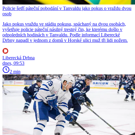
Policie šetří páteční pobodání v Tanvaldu jako pokus o vraždu dvou
osob
Jako pokus vraždu ve stádiu pokusu, spáchaný na dvou osobách,
vyšetřuje policie páteční násilný trestný čin, ke kterému došlo v
odpoledních hodinách v Tanvaldu. Podle informací Liberecké
Drbny napadl v jednom z domů v Horské ulici muž tři lidi nožem.
Liberecká Drbna
dnes, 09:53
2 min