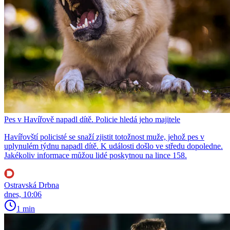
Pes v Havířově napadl dítě. Policie hledá jeho majitele
Havířovští policisté se snaží zjistit totožnost muže, jehož pes v
uplynulém týdnu napadl dítě. K události došlo ve středu dopoledne.
Jakékoliv informace můžou lidé poskytnou na lince 158.
Ostravská Drbna
dnes, 10:06
1 min