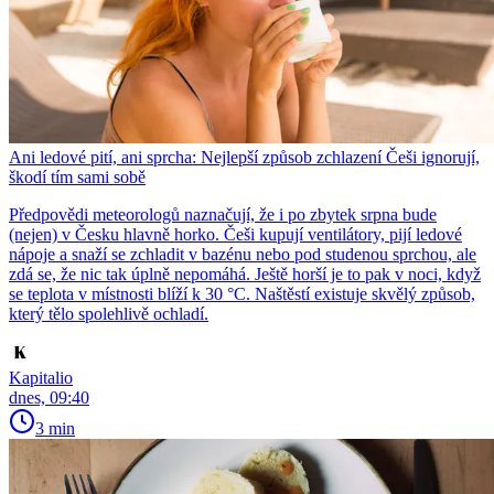
Ani ledové pití, ani sprcha: Nejlepší způsob zchlazení Češi ignorují,
škodí tím sami sobě
Předpovědi meteorologů naznačují, že i po zbytek srpna bude
(nejen) v Česku hlavně horko. Češi kupují ventilátory, pijí ledové
nápoje a snaží se zchladit v bazénu nebo pod studenou sprchou, ale
zdá se, že nic tak úplně nepomáhá. Ještě horší je to pak v noci, když
se teplota v místnosti blíží k 30 °C. Naštěstí existuje skvělý způsob,
který tělo spolehlivě ochladí.
Kapitalio
dnes, 09:40
3 min