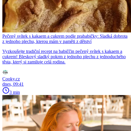
Pečený svítek s kakaem a cukrem podle prababičky: Sladká dobrota
z jednoho plechu, kterou mám v paměti z dětství
Vyzkoušejte tradiční recept na babiččin pečený svítek s kakaem a
cukrem! Bleskový sladký pokrm z jednoho plechu z jednoduchého
těsta, který si zamiluje celá rodina.
Cooky.cz
dnes, 09:41
3 min