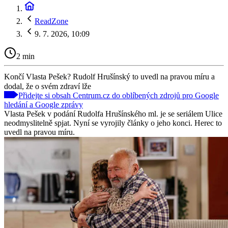
ReadZone
9. 7. 2026, 10:09
2 min
Končí Vlasta Pešek? Rudolf Hrušínský to uvedl na pravou míru a
dodal, že o svém zdraví lže
Přidejte si obsah Centrum.cz do oblíbených zdrojů pro Google
hledání a Google zprávy
Vlasta Pešek v podání Rudolfa Hrušínského ml. je se seriálem Ulice
neodmyslitelně spjat. Nyní se vyrojily články o jeho konci. Herec to
uvedl na pravou míru.