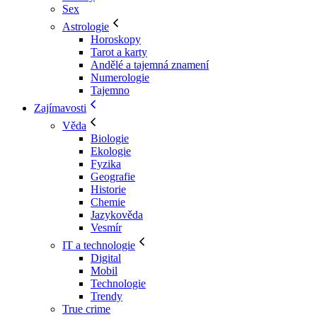
Sex
Astrologie
Horoskopy
Tarot a karty
Andělé a tajemná znamení
Numerologie
Tajemno
Zajímavosti
Věda
Biologie
Ekologie
Fyzika
Geografie
Historie
Chemie
Jazykověda
Vesmír
IT a technologie
Digital
Mobil
Technologie
Trendy
True crime