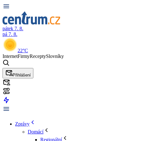
pátek 7. 8.
pá 7. 8.
22°C
Internet
Firmy
Recepty
Slovníky
Přihlášení
Zprávy
Domácí
Regionální