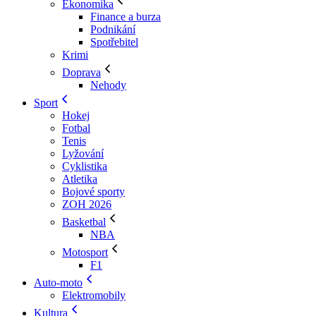
Ekonomika
Finance a burza
Podnikání
Spotřebitel
Krimi
Doprava
Nehody
Sport
Hokej
Fotbal
Tenis
Lyžování
Cyklistika
Atletika
Bojové sporty
ZOH 2026
Basketbal
NBA
Motosport
F1
Auto-moto
Elektromobily
Kultura