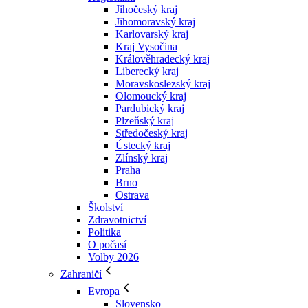
Jihočeský kraj
Jihomoravský kraj
Karlovarský kraj
Kraj Vysočina
Králověhradecký kraj
Liberecký kraj
Moravskoslezský kraj
Olomoucký kraj
Pardubický kraj
Plzeňský kraj
Středočeský kraj
Ústecký kraj
Zlínský kraj
Praha
Brno
Ostrava
Školství
Zdravotnictví
Politika
O počasí
Volby 2026
Zahraničí
Evropa
Slovensko