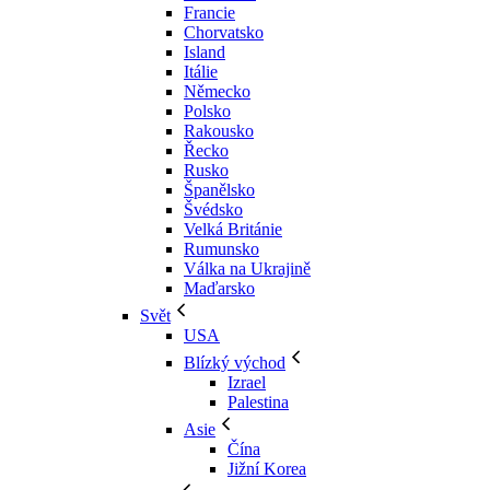
Francie
Chorvatsko
Island
Itálie
Německo
Polsko
Rakousko
Řecko
Rusko
Španělsko
Švédsko
Velká Británie
Rumunsko
Válka na Ukrajině
Maďarsko
Svět
USA
Blízký východ
Izrael
Palestina
Asie
Čína
Jižní Korea