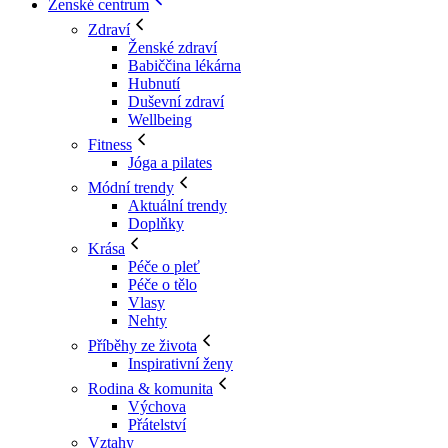
Ženské centrum
Zdraví
Ženské zdraví
Babiččina lékárna
Hubnutí
Duševní zdraví
Wellbeing
Fitness
Jóga a pilates
Módní trendy
Aktuální trendy
Doplňky
Krása
Péče o pleť
Péče o tělo
Vlasy
Nehty
Příběhy ze života
Inspirativní ženy
Rodina & komunita
Výchova
Přátelství
Vztahy