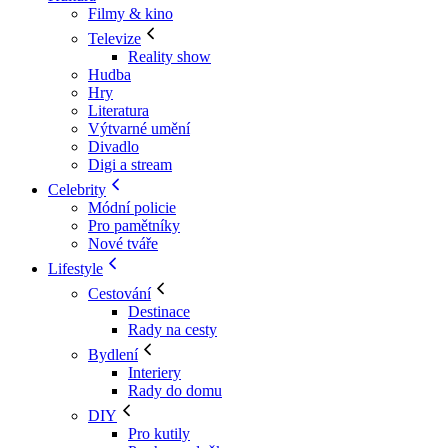
Filmy & kino
Televize
Reality show
Hudba
Hry
Literatura
Výtvarné umění
Divadlo
Digi a stream
Celebrity
Módní policie
Pro pamětníky
Nové tváře
Lifestyle
Cestování
Destinace
Rady na cesty
Bydlení
Interiery
Rady do domu
DIY
Pro kutily