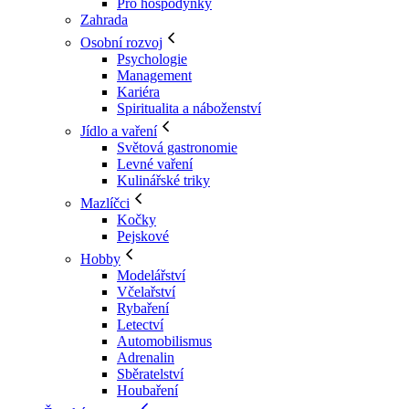
Pro hospodyňky
Zahrada
Osobní rozvoj
Psychologie
Management
Kariéra
Spiritualita a náboženství
Jídlo a vaření
Světová gastronomie
Levné vaření
Kulinářské triky
Mazlíčci
Kočky
Pejskové
Hobby
Modelářství
Včelařství
Rybaření
Letectví
Automobilismus
Adrenalin
Sběratelství
Houbaření