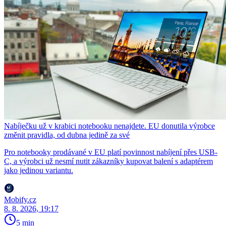
Nabíječku už v krabici notebooku nenajdete. EU donutila výrobce
změnit pravidla, od dubna jedině za své
Pro notebooky prodávané v EU platí povinnost nabíjení přes USB-
C, a výrobci už nesmí nutit zákazníky kupovat balení s adaptérem
jako jedinou variantu.
Mobify.cz
8. 8. 2026, 19:17
5 min