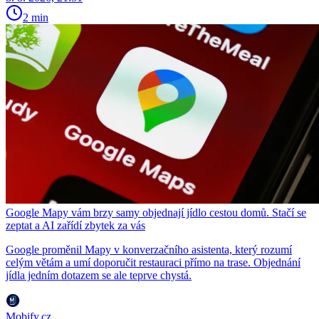
2 min
Google Mapy vám brzy samy objednají jídlo cestou domů. Stačí se
zeptat a AI zařídí zbytek za vás
Google proměnil Mapy v konverzačního asistenta, který rozumí
celým větám a umí doporučit restauraci přímo na trase. Objednání
jídla jedním dotazem se ale teprve chystá.
Mobify.cz