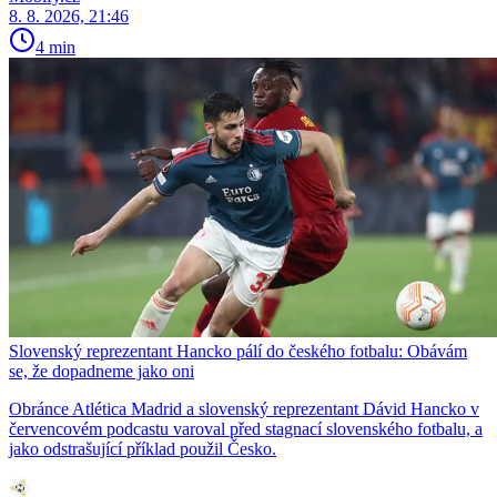
8. 8. 2026, 21:46
4 min
Slovenský reprezentant Hancko pálí do českého fotbalu: Obávám
se, že dopadneme jako oni
Obránce Atlética Madrid a slovenský reprezentant Dávid Hancko v
červencovém podcastu varoval před stagnací slovenského fotbalu, a
jako odstrašující příklad použil Česko.