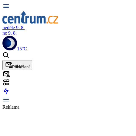
neděle 9. 8.
ne 9. 8.
15°C
Přihlášení
Reklama