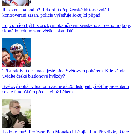
Rasismus na pódiu? Rekordní dřep ženské historie zničil
kontroverzní zásah, policie vyšetřuje šokující případ
To, co mělo být historickým okamžikem ženského silového trojboje,
skončilo jedním z největších skandálů...
Tři atraktivní destinace ještě před Světovým pohárem. Kde všude
uvidíte české biatlonové hvězdy?
Světový pohár v biatlonu začne až 26. listopadu, čeští reprezentanti
se ale fanouškům představí už během...
Ledový muž, Profesor, Pan Monako i Létající Fin. Přezdívky, které