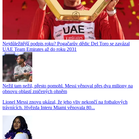
Nejdůležitější podpis roku? Pogačarův dědic Del Toro se zavázal
UAE Team Emirates až do roku 2031
Nežil tam nežil, přesto pomohl. Messi věnoval přes dva miliony na
obnovu oblastí zničených ohněm
Lionel Messi znovu ukázal, že jeho vliv nekončí na fotbalových
trávnících. Hvězda Interu Miami věnovala 80...