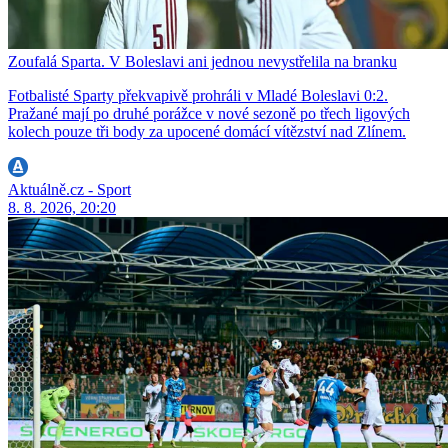
Zoufalá Sparta. V Boleslavi ani jednou nevystřelila na branku
Fotbalisté Sparty překvapivě prohráli v Mladé Boleslavi 0:2.
Pražané mají po druhé porážce v nové sezoně po třech ligových
kolech pouze tři body za upocené domácí vítězství nad Zlínem.
Aktuálně.cz - Sport
8. 8. 2026, 20:20