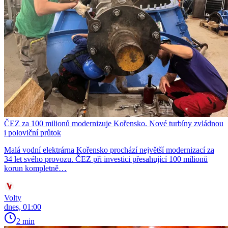
ČEZ za 100 milionů modernizuje Kořensko. Nové turbíny zvládnou
i poloviční průtok
Malá vodní elektrárna Kořensko prochází největší modernizací za
34 let svého provozu. ČEZ při investici přesahující 100 milionů
korun kompletně…
Volty
dnes, 01:00
2 min