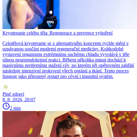
Kryoterapie celého těla: Regenerace a prevence vyhoření
Celotělová kryoterapie se z alternativního konceptu rychle mění v
uznávanou součást moderní regenerační medicíny. Krátkodobé
vystavení organismu extrémnímu suchému chladu vyvolává v těle
silnou neuroendokrinní reakci. Během několika minut dochází k
masivnímu perifernímu stažení cév, po kterém při opětovném zahřátí
následuje intenzivní prokrvení všech orgánů a tkání. Tento proces
funguje jako přirozený restart pro cévní i imunitní systém.
Plné zdraví
8. 8. 2026, 20:07
2 min