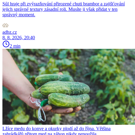
Sůl hraje při zvýrazňování přirozené chuti brambor a zajišťování
jejich správné textury zásadní roli. Musíte ji však přidat v ten
správný moment.
adbz.cz
8. 8. 2026, 20:40
2 min
Lžíce medu do konve a okurky plodí až do října. Většina
zahrádkářů přitom med na záhon nikdy nepoužila