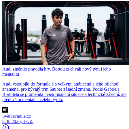
Audi změnilo pravidla hry. Bortoleto chválí nový tým i jeho
mentalitu
Audi vstoupilo do formule 1 s velkými ambicemi a jeho příchod
znamenal pro bývalý tým Sauber zásadní změnu. Podle Gabriela
Bortoleta se proměnila nejen finanční situace a technické zázemí, ale
především mentalita celého týmu.
SvětFormule.cz
8. 8. 2026, 18:55