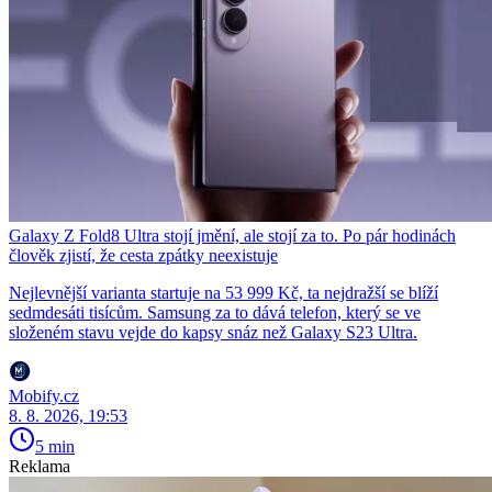
Galaxy Z Fold8 Ultra stojí jmění, ale stojí za to. Po pár hodinách
člověk zjistí, že cesta zpátky neexistuje
Nejlevnější varianta startuje na 53 999 Kč, ta nejdražší se blíží
sedmdesáti tisícům. Samsung za to dává telefon, který se ve
složeném stavu vejde do kapsy snáz než Galaxy S23 Ultra.
Mobify.cz
8. 8. 2026, 19:53
5 min
Reklama