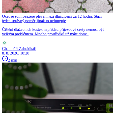
Ocet se solí rozežere plevel mezi dlaždicemi za 12 hodin. Stačí
jeden správný poměr, jinak to nefunguje
Čištění dlažebních kostek například příjezdové cesty nemusí být
velkým problémem. Mnoho prostředků už máte doma.
Chalupáři-Zahrádkáři
8. 8. 2026, 18:28
2 min