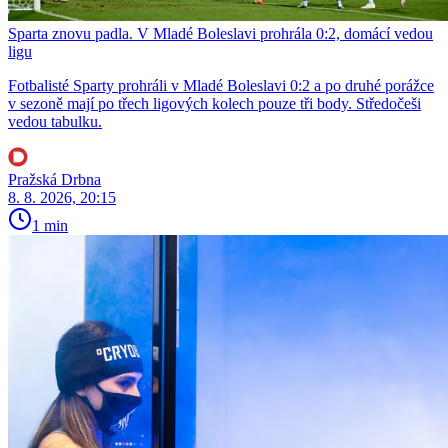
Sparta znovu padla. V Mladé Boleslavi prohrála 0:2, domácí vedou
ligu
Fotbalisté Sparty prohráli v Mladé Boleslavi 0:2 a po druhé porážce
v sezoně mají po třech ligových kolech pouze tři body. Středočeši
vedou tabulku.
Pražská Drbna
8. 8. 2026, 20:15
1 min