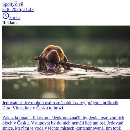
SportyŽivě
8. 8. 2026, 21:43
3 min
Reklama
Jedovaté sinice mohou psům způsobit krvavý průjem i poškodit
játra. Víme, kde v Česku to hrozí
Zákaz koupání. Takovou nálepkou označili hygienici osm vodních
ploch v Česku. Vstupovat by do nich neměli lidé ani psi. Jedovaté
sinice, kterými je voda v těchto místech kontaminovaná, jim totiž