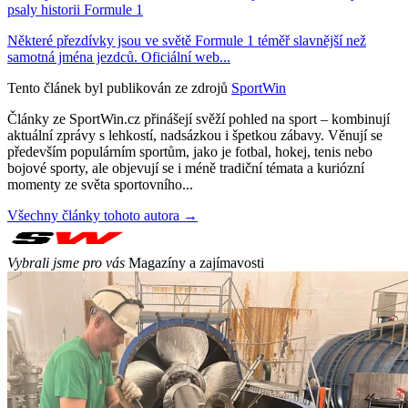
psaly historii Formule 1
Některé přezdívky jsou ve světě Formule 1 téměř slavnější než
samotná jména jezdců. Oficiální web...
Tento článek byl publikován ze zdrojů
SportWin
Články ze SportWin.cz přinášejí svěží pohled na sport – kombinují
aktuální zprávy s lehkostí, nadsázkou i špetkou zábavy. Věnují se
především populárním sportům, jako je fotbal, hokej, tenis nebo
bojové sporty, ale objevují se i méně tradiční témata a kuriózní
momenty ze světa sportovního...
Všechny články tohoto autora →
Vybrali jsme pro vás
Magazíny a zajímavosti