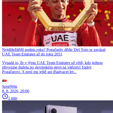
Nejdůležitější podpis roku? Pogačarův dědic Del Toro se zavázal
UAE Team Emirates až do roku 2031
Vypadá to, že v týmu UAE Team Emirates už vědí, kdo jednou
převezme štafetu po slovinském stroji na vítězství Tadeji
Pogačarovi. A není mu ještě ani třiadvacet let...
SportWin
8. 8. 2026, 20:06
1 min