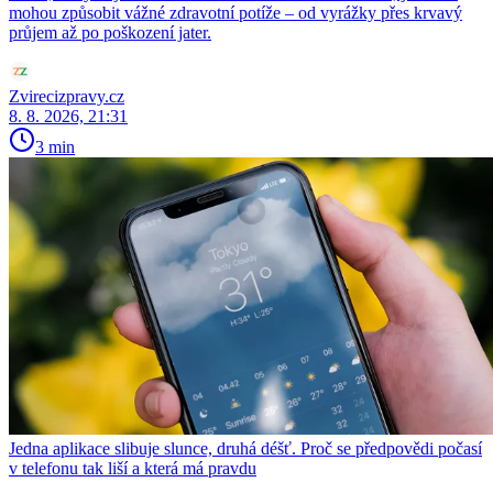
mohou způsobit vážné zdravotní potíže – od vyrážky přes krvavý
průjem až po poškození jater.
Zvirecizpravy.cz
8. 8. 2026, 21:31
3 min
Jedna aplikace slibuje slunce, druhá déšť. Proč se předpovědi počasí
v telefonu tak liší a která má pravdu