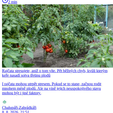
2 min
Rajčata stresujete, aniž o tom víte. Pět běžných chyb, kvůli kterým
keře nasadí sotva třetinu plodů
I rajčata mohou utrpět stresem. Pokud se to stane, začnou rodit
mnohem méně plodů. Ale na vině jejich neuspokojivého stavu
mohou být i jiné faktory.
Chalupáři-Zahrádkáři
8. 8. 2026, 21:51