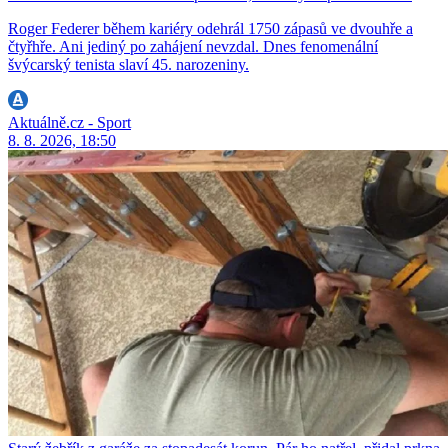
Roger Federer během kariéry odehrál 1750 zápasů ve dvouhře a
čtyřhře. Ani jediný po zahájení nevzdal. Dnes fenomenální
švýcarský tenista slaví 45. narozeniny.
Aktuálně.cz - Sport
8. 8. 2026, 18:50