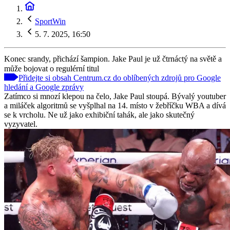
SportWin
5. 7. 2025, 16:50
Konec srandy, přichází šampion. Jake Paul je už čtrnáctý na světě a
může bojovat o regulérní titul
Přidejte si obsah Centrum.cz do oblíbených zdrojů pro Google
hledání a Google zprávy
Zatímco si mnozí klepou na čelo, Jake Paul stoupá. Bývalý youtuber
a miláček algoritmů se vyšplhal na 14. místo v žebříčku WBA a dívá
se k vrcholu. Ne už jako exhibiční tahák, ale jako skutečný
vyzyvatel.