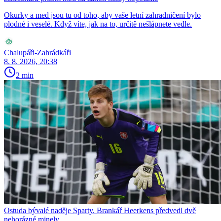
Okurky a med jsou tu od toho, aby vaše letní zahradničení bylo
plodné i veselé. Když víte, jak na to, určitě nešlápnete vedle.
Chalupáři-Zahrádkáři
8. 8. 2026, 20:38
2 min
Ostuda bývalé naděje Sparty. Brankář Heerkens předvedl dvě
nehorázné minely