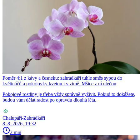
Poměr 4:1 z kávy a česneku: zahrádkáři tuhle směs sypou do
květináčů a pokojovky kvetou i v zimě. Mšice z ní utečou
Pokojové rostliny je třeba vždy správně vyživit. Pokud to dokážete,
budou vám dělat radost po opravdu dlouhá léta.
Chalupáři-Zahrádkáři
8. 8. 2026, 19:32
2 min