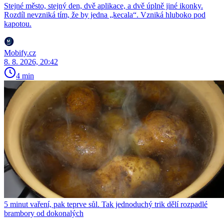
Stejné město, stejný den, dvě aplikace, a dvě úplně jiné ikonky.
Rozdíl nevzniká tím, že by jedna „kecala“. Vzniká hluboko pod
kapotou.
Mobify.cz
8. 8. 2026, 20:42
4 min
5 minut vaření, pak teprve sůl. Tak jednoduchý trik dělí rozpadlé
brambory od dokonalých