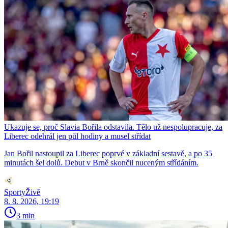
Ukazuje se, proč Slavia Bořila odstavila. Tělo už nespolupracuje, za
Liberec odehrál jen půl hodiny a musel střídat
Jan Bořil nastoupil za Liberec poprvé v základní sestavě, a po 35
minutách šel dolů. Debut v Brně skončil nuceným střídáním.
SportyŽivě
8. 8. 2026, 19:19
3 min