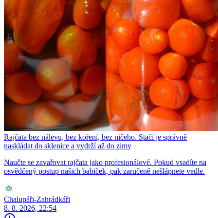
Rajčata bez nálevu, bez koření, bez ničeho. Stačí je správně
naskládat do sklenice a vydrží až do zimy
Naučte se zavařovat rajčata jako profesionálové. Pokud vsadíte na
osvědčený postup našich babiček, pak zaručeně nešlápnete vedle.
Chalupáři-Zahrádkáři
8. 8. 2026, 22:54