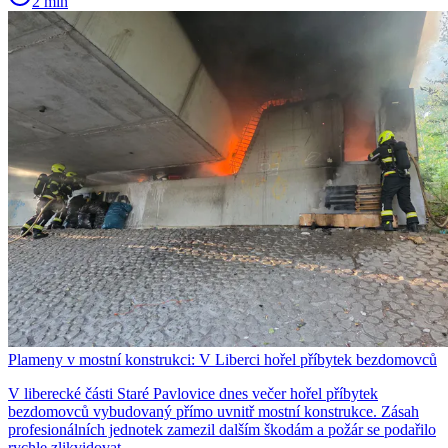
2 min
Plameny v mostní konstrukci: V Liberci hořel příbytek bezdomovců
V liberecké části Staré Pavlovice dnes večer hořel příbytek
bezdomovců vybudovaný přímo uvnitř mostní konstrukce. Zásah
profesionálních jednotek zamezil dalším škodám a požár se podařilo
rychle zlikvidovat.