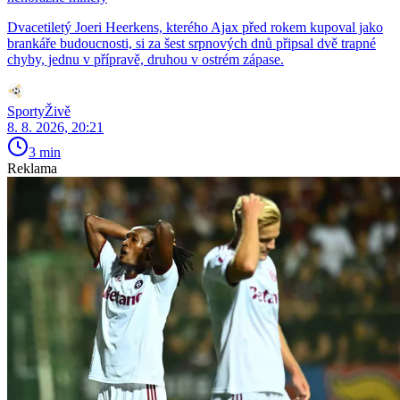
Dvacetiletý Joeri Heerkens, kterého Ajax před rokem kupoval jako
brankáře budoucnosti, si za šest srpnových dnů připsal dvě trapné
chyby, jednu v přípravě, druhou v ostrém zápase.
SportyŽivě
8. 8. 2026, 20:21
3 min
Reklama