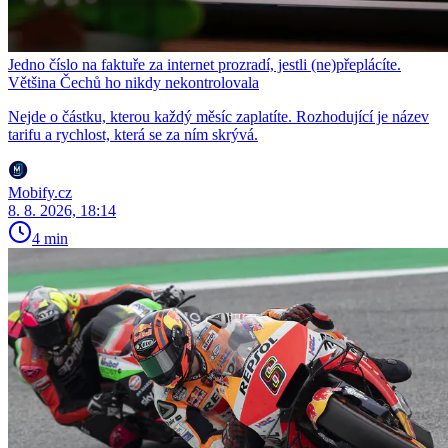
Jedno číslo na faktuře za internet prozradí, jestli (ne)přeplácíte.
Většina Čechů ho nikdy nekontrolovala
Nejde o částku, kterou každý měsíc zaplatíte. Rozhodující je název
tarifu a rychlost, která se za ním skrývá.
Mobify.cz
8. 8. 2026, 18:14
4 min