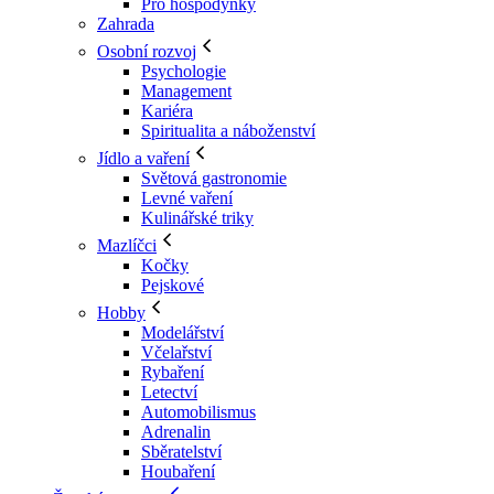
Pro hospodyňky
Zahrada
Osobní rozvoj
Psychologie
Management
Kariéra
Spiritualita a náboženství
Jídlo a vaření
Světová gastronomie
Levné vaření
Kulinářské triky
Mazlíčci
Kočky
Pejskové
Hobby
Modelářství
Včelařství
Rybaření
Letectví
Automobilismus
Adrenalin
Sběratelství
Houbaření