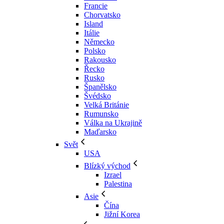
Francie
Chorvatsko
Island
Itálie
Německo
Polsko
Rakousko
Řecko
Rusko
Španělsko
Švédsko
Velká Británie
Rumunsko
Válka na Ukrajině
Maďarsko
Svět
USA
Blízký východ
Izrael
Palestina
Asie
Čína
Jižní Korea