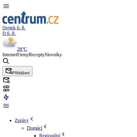
čtvrtek 6. 8.
čt 6. 8.
28°C
Internet
Firmy
Recepty
Slovníky
Přihlášení
Zprávy
Domácí
Regionální