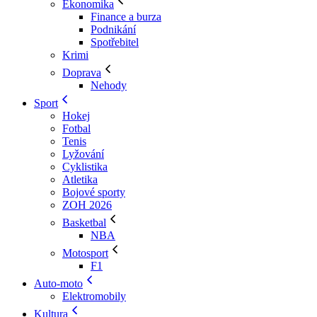
Ekonomika
Finance a burza
Podnikání
Spotřebitel
Krimi
Doprava
Nehody
Sport
Hokej
Fotbal
Tenis
Lyžování
Cyklistika
Atletika
Bojové sporty
ZOH 2026
Basketbal
NBA
Motosport
F1
Auto-moto
Elektromobily
Kultura