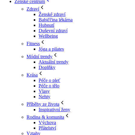
Ženské centrum
Zdraví
Ženské zdraví
Babiččina lékárna
Hubnutí
Duševní zdraví
Wellbeing
Fitness
Jóga a pilates
Módní trendy
Aktuální trendy
Doplňky
Krása
Péče o pleť
Péče o tělo
Vlasy
Nehty
Příběhy ze života
Inspirativní ženy
Rodina & komunita
Výchova
Přátelství
Vztahy