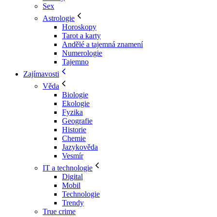
Sex
Astrologie
Horoskopy
Tarot a karty
Andělé a tajemná znamení
Numerologie
Tajemno
Zajímavosti
Věda
Biologie
Ekologie
Fyzika
Geografie
Historie
Chemie
Jazykověda
Vesmír
IT a technologie
Digital
Mobil
Technologie
Trendy
True crime