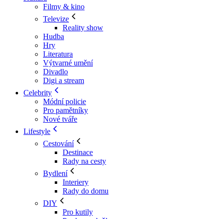
Filmy & kino
Televize
Reality show
Hudba
Hry
Literatura
Výtvarné umění
Divadlo
Digi a stream
Celebrity
Módní policie
Pro pamětníky
Nové tváře
Lifestyle
Cestování
Destinace
Rady na cesty
Bydlení
Interiery
Rady do domu
DIY
Pro kutily