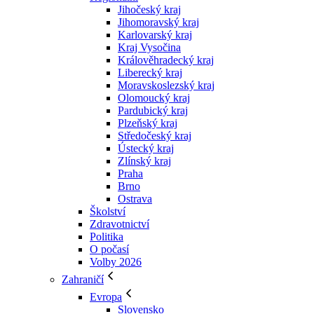
Jihočeský kraj
Jihomoravský kraj
Karlovarský kraj
Kraj Vysočina
Králověhradecký kraj
Liberecký kraj
Moravskoslezský kraj
Olomoucký kraj
Pardubický kraj
Plzeňský kraj
Středočeský kraj
Ústecký kraj
Zlínský kraj
Praha
Brno
Ostrava
Školství
Zdravotnictví
Politika
O počasí
Volby 2026
Zahraničí
Evropa
Slovensko