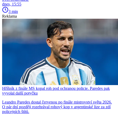
dnes, 15:55
3 min
Reklama
Hříšník z finále MS kopal roh pod ochranou policie. Paredes pak
vyvolal další potyčku
Leandro Paredes dostal červenou po finále mistrovství světa 2026.
O pár dní později rozehrával rohový kop v argentinské lize za zdí
policejních štítů.