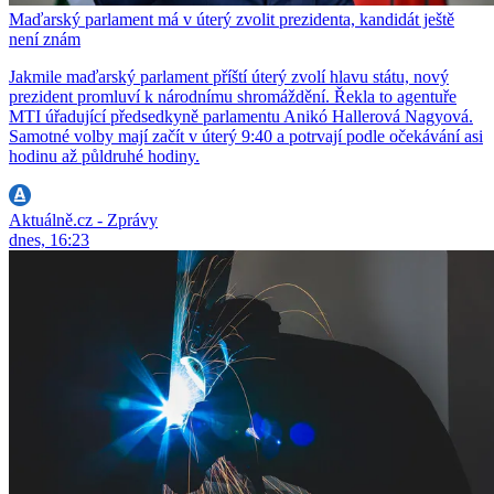
Maďarský parlament má v úterý zvolit prezidenta, kandidát ještě
není znám
Jakmile maďarský parlament příští úterý zvolí hlavu státu, nový
prezident promluví k národnímu shromáždění. Řekla to agentuře
MTI úřadující předsedkyně parlamentu Anikó Hallerová Nagyová.
Samotné volby mají začít v úterý 9:40 a potrvají podle očekávání asi
hodinu až půldruhé hodiny.
Aktuálně.cz - Zprávy
dnes, 16:23