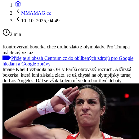
MMAMAG.cz
10. 10. 2025, 04:49
2 min
Kontroverzní boxerka chce druhé zlato z olympiády. Pro Trumpa
má drsný vzkaz
Přidejte si obsah Centrum.cz do oblíbených zdrojů pro Google
hledání a Google zprávy
Imane Khelif vzbudila na OH v Paříži obrovský rozruch. Alžírská
boxerka, která loni získala zlato, se už chystá na olympijský turnaj
do Los Angeles. Dál se však kolem ní vedou bouřlivé debaty.