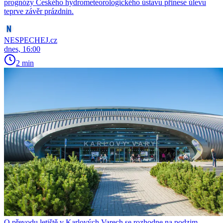
prognózy Českého hydrometeorologického ústavu přinese úlevu
teprve závěr prázdnin.
NESPECHEJ.cz
dnes, 16:00
2 min
O převodu letiště v Karlových Varech se rozhodne na podzim