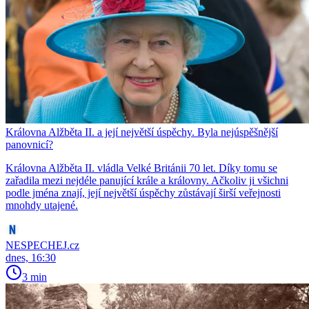
Královna Alžběta II. a její největší úspěchy. Byla nejúspěšnější
panovnicí?
Královna Alžběta II. vládla Velké Británii 70 let. Díky tomu se
zařadila mezi nejdéle panující krále a královny. Ačkoliv ji všichni
podle jména znají, její největší úspěchy zůstávají širší veřejnosti
mnohdy utajené.
NESPECHEJ.cz
dnes, 16:30
3 min