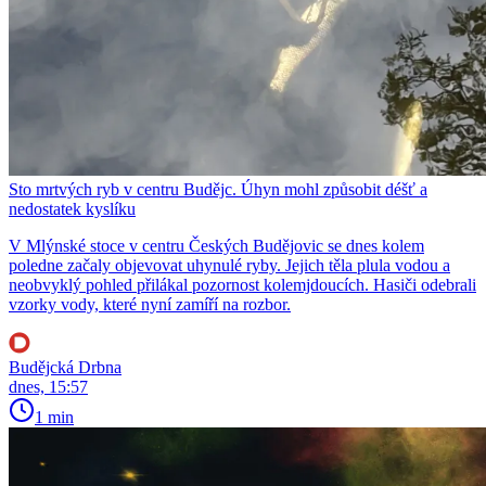
Sto mrtvých ryb v centru Budějc. Úhyn mohl způsobit déšť a
nedostatek kyslíku
V Mlýnské stoce v centru Českých Budějovic se dnes kolem
poledne začaly objevovat uhynulé ryby. Jejich těla plula vodou a
neobvyklý pohled přilákal pozornost kolemjdoucích. Hasiči odebrali
vzorky vody, které nyní zamíří na rozbor.
Budějcká Drbna
dnes, 15:57
1 min