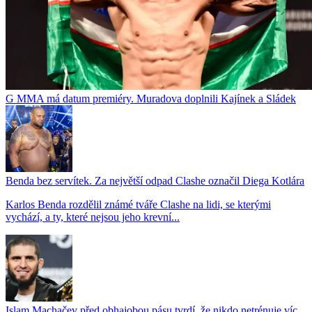
G MMA má datum premiéry. Muradova doplnili Kajínek a Sládek
Benda bez servítek. Za největší odpad Clashe označil Diega Kotlára
Karlos Benda rozdělil známé tváře Clashe na lidi, se kterými
vychází, a ty, které nejsou jeho krevní...
Islam Machačev před obhajobou pásu tvrdí, že nikdo netrénuje víc