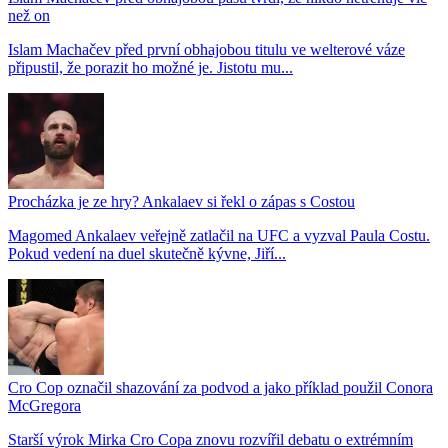
než on
Islam Machačev před první obhajobou titulu ve welterové váze
připustil, že porazit ho možné je. Jistotu mu...
Procházka je ze hry? Ankalaev si řekl o zápas s Costou
Magomed Ankalaev veřejně zatlačil na UFC a vyzval Paula Costu.
Pokud vedení na duel skutečně kývne, Jiří...
Cro Cop označil shazování za podvod a jako příklad použil Conora
McGregora
Starší výrok Mirka Cro Copa znovu rozvířil debatu o extrémním