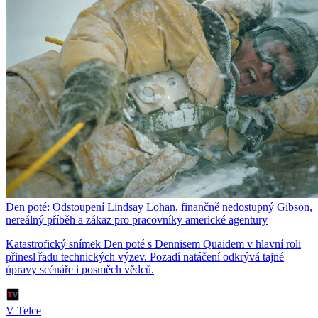
Den poté: Odstoupení Lindsay Lohan, finančně nedostupný Gibson,
nereálný příběh a zákaz pro pracovníky americké agentury
Katastrofický snímek Den poté s Dennisem Quaidem v hlavní roli
přinesl řadu technických výzev. Pozadí natáčení odkrývá tajné
úpravy scénáře i posměch vědců.
V Telce