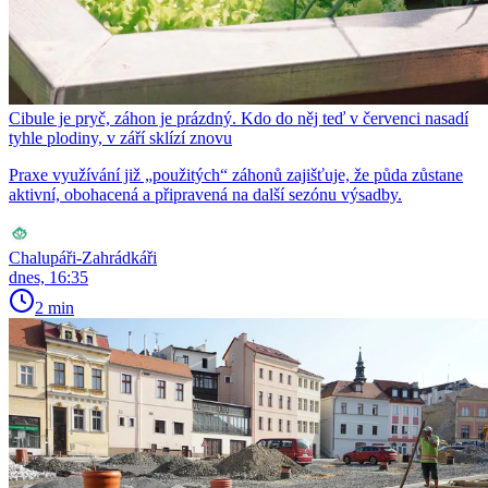
Cibule je pryč, záhon je prázdný. Kdo do něj teď v červenci nasadí
tyhle plodiny, v září sklízí znovu
Praxe využívání již „použitých“ záhonů zajišťuje, že půda zůstane
aktivní, obohacená a připravená na další sezónu výsadby.
Chalupáři-Zahrádkáři
dnes, 16:35
2 min