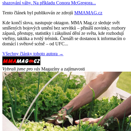
shazování váhy. Na příkladu Conora McGregora...
Tento článek byl publikován ze zdrojů
MMAMAG.cz
Kde končí slova, nastupuje oktagon. MMA Mag.cz sleduje svět
smíšených bojových umění bez servítků – přináší novinky, rozbory
zápasů, přestupy, statistiky i zákulisní dění ze světa, kde rozhodují
vteřiny, taktika a tvrdý trénink. Čtenáři se dostanou k informacím o
domácí i světové scéně – od UFC...
Všechny články tohoto autora →
Vybrali jsme pro vás
Magazíny a zajímavosti