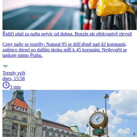
Řidiči platí za naftu nejvíc od dubna. Benzín ale překvapivě zlevnil
Ceny paliv se rozešly: Natural 95 se drží těsně nad 42 korunami,
zatímco diesel po dalším skoku míří k 45 korunám. Nejlevněji se
tankuje mimo Prahu.
Trendy svět
dnes, 15:58
3 min