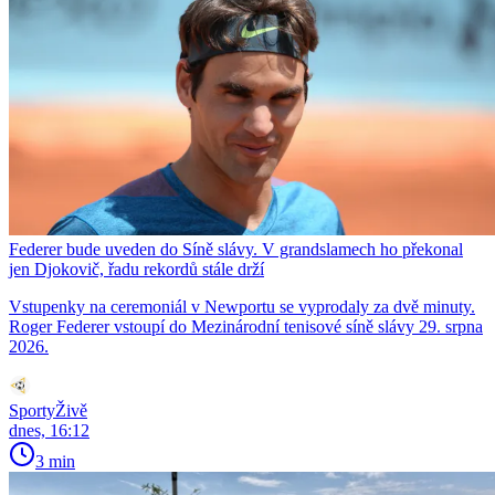
Federer bude uveden do Síně slávy. V grandslamech ho překonal
jen Djokovič, řadu rekordů stále drží
Vstupenky na ceremoniál v Newportu se vyprodaly za dvě minuty.
Roger Federer vstoupí do Mezinárodní tenisové síně slávy 29. srpna
2026.
SportyŽivě
dnes, 16:12
3 min