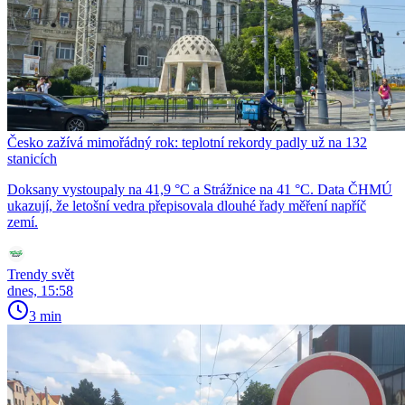
Česko zažívá mimořádný rok: teplotní rekordy padly už na 132
stanicích
Doksany vystoupaly na 41,9 °C a Strážnice na 41 °C. Data ČHMÚ
ukazují, že letošní vedra přepisovala dlouhé řady měření napříč
zemí.
Trendy svět
dnes, 15:58
3 min