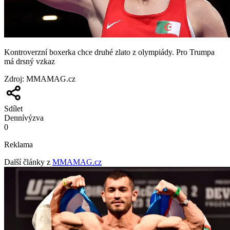
Kontroverzní boxerka chce druhé zlato z olympiády. Pro Trumpa
má drsný vzkaz
Zdroj
:
MMAMAG.cz
Sdílet
Denní
výzva
0
Reklama
Další články z
MMAMAG.cz