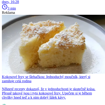
dnes, 16:28
3 min
Reklama
Kokosové řezy se šlehačkou: Jednoduchý moučník, který si
zamiluje celá rodina
Některé recepty dokazují, že v jednoduchosti je skutečně krása.
Přesně takové jsou i tyto kokosové řezy. Upečete si je během
chvilky hned teď a k nim dobrý šálek kávy.