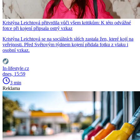
Kristýna Leichtová přitvrdila vůči všem kritikům: K této odvážné
fotce při kojení připsala ostrý vzkaz
Kristýna Leichtová se na sociálních sítích zastala žen, které kojí na
veřejnosti. Před Světovým týdnem kojení přidala fotku z vlaku i
osobní vzkaz.
In-lifestyle.cz
dnes, 15:59
3 min
Reklama