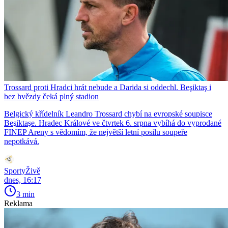
Trossard proti Hradci hrát nebude a Darida si oddechl. Beşiktaş i
bez hvězdy čeká plný stadion
Belgický křídelník Leandro Trossard chybí na evropské soupisce
Beşiktaşe. Hradec Králové ve čtvrtek 6. srpna vybíhá do vyprodané
FINEP Areny s vědomím, že největší letní posilu soupeře
nepotkává.
SportyŽivě
dnes, 16:17
3 min
Reklama