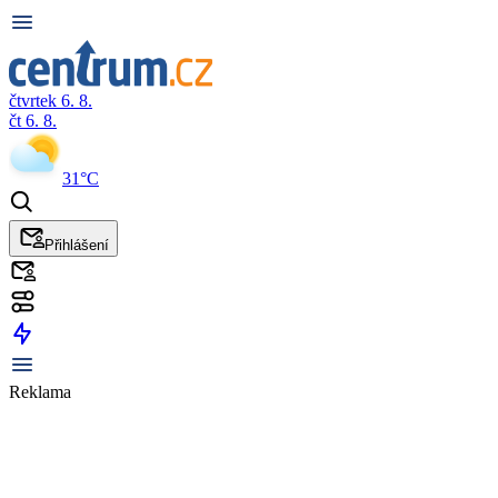
čtvrtek 6. 8.
čt 6. 8.
31°C
Přihlášení
Reklama