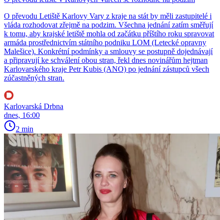
O převodu Letiště Karlovy Vary z kraje na stát by měli zastupitelé i
vláda rozhodovat zřejmě na podzim. Všechna jednání zatím směřují
k tomu, aby krajské letiště mohla od začátku příštího roku spravovat
armáda prostřednictvím státního podniku LOM (Letecké opravny
Malešice). Konkrétní podmínky a smlouvy se postupně dojednávají
a připravují ke schválení obou stran, řekl dnes novinářům hejtman
Karlovarského kraje Petr Kubis (ANO) po jednání zástupců všech
zúčastněných stran.
Karlovarská Drbna
dnes, 16:00
2 min