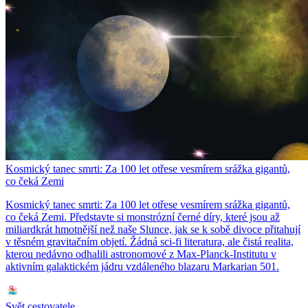
Kosmický tanec smrti: Za 100 let otřese vesmírem srážka gigantů,
co čeká Zemi
Kosmický tanec smrti: Za 100 let otřese vesmírem srážka gigantů,
co čeká Zemi. Představte si monstrózní černé díry, které jsou až
miliardkrát hmotnější než naše Slunce, jak se k sobě divoce přitahují
v těsném gravitačním objetí. Žádná sci-fi literatura, ale čistá realita,
kterou nedávno odhalili astronomové z Max-Planck-Institutu v
aktivním galaktickém jádru vzdáleného blazaru Markarian 501.
Svět cestovatele