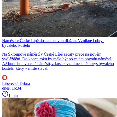
Náměstí v České Lípě dostane novou dlažbu. Vznikne i obrys
bývalého kostela
Na Škroupově náměstí v České Lípě začaly práce na novém
vydláždění. Do konce roku by mělo být po celém obvodu náměstí.
Až bude hotovo celé náměstí, z kostek vznikne také obrys bývalého
kostela, který v místě stával.
Liberecká Drbna
dnes, 16:34
1 min