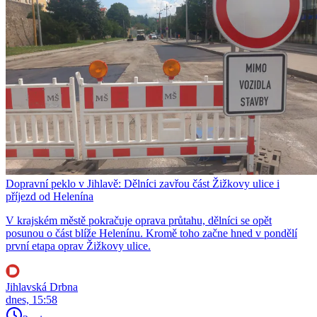
Dopravní peklo v Jihlavě: Dělníci zavřou část Žižkovy ulice i
příjezd od Helenína
V krajském městě pokračuje oprava průtahu, dělníci se opět
posunou o část blíže Helenínu. Kromě toho začne hned v pondělí
první etapa oprav Žižkovy ulice.
Jihlavská Drbna
dnes, 15:58