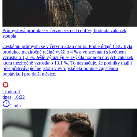
Průmyslová produkce v červnu vzrostla o 4 %, hodnota zakázek
stoupla
Českému průmyslu se v červnu 2026 dařilo. Podle údajů ČSÚ byla
produkce meziročně reálně vyšší o 4 % a ve srovnání s květnem
vzrostla o 1,2 %. Ještě výrazněji se zvýšila hodnota nových zakázek,
která meziročně vzrostla o 13,1 %. To naznačuje, že podniky mají i
přes přetrvávající nejistotu v evropské ekonomice zajištěnou
poptávku i pro další měsíce.
Trade-off
dnes, 16:22
1 min