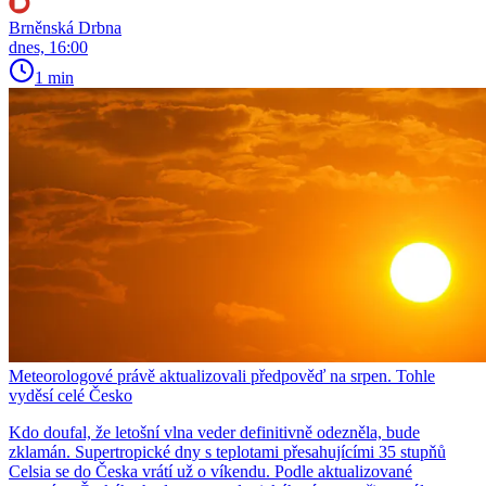
Brněnská Drbna
dnes, 16:00
1 min
Meteorologové právě aktualizovali předpověď na srpen. Tohle
vyděsí celé Česko
Kdo doufal, že letošní vlna veder definitivně odezněla, bude
zklamán. Supertropické dny s teplotami přesahujícími 35 stupňů
Celsia se do Česka vrátí už o víkendu. Podle aktualizované