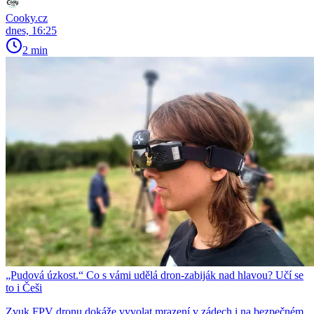
Cooky.cz
dnes, 16:25
2 min
„Pudová úzkost.“ Co s vámi udělá dron-zabiják nad hlavou? Učí se
to i Češi
Zvuk FPV dronu dokáže vyvolat mrazení v zádech i na bezpečném