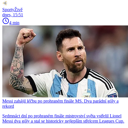
SportyŽivě
dnes, 15:51
4 min
Messi zahájil léčbu po prohraném finále MS. Dva parádní góly a
rekord
Sedmnáct dní po prohraném finále mistrovství světa vstřelil Lionel
Messi dva góly a stal se historicky nejlepším střelcem Leagues Cup.