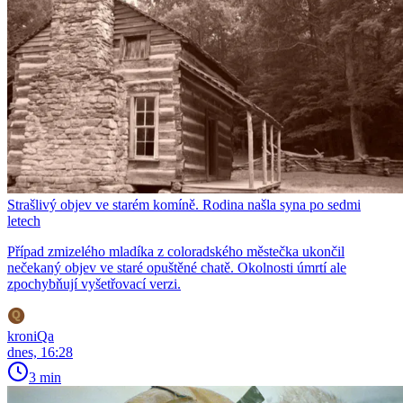
Strašlivý objev ve starém komíně. Rodina našla syna po sedmi
letech
Případ zmizelého mladíka z coloradského městečka ukončil
nečekaný objev ve staré opuštěné chatě. Okolnosti úmrtí ale
zpochybňují vyšetřovací verzi.
kroniQa
dnes, 16:28
3 min