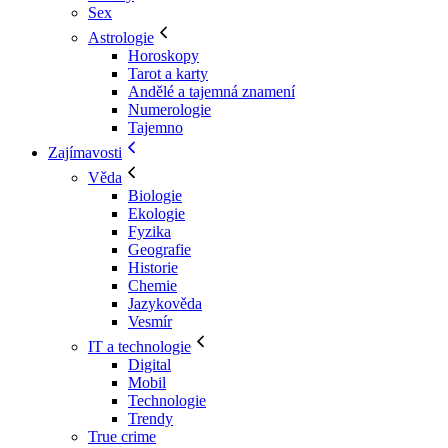
Sex
Astrologie
Horoskopy
Tarot a karty
Andělé a tajemná znamení
Numerologie
Tajemno
Zajímavosti
Věda
Biologie
Ekologie
Fyzika
Geografie
Historie
Chemie
Jazykověda
Vesmír
IT a technologie
Digital
Mobil
Technologie
Trendy
True crime