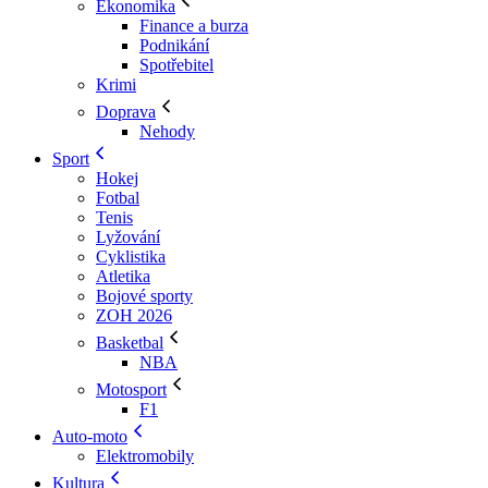
Ekonomika
Finance a burza
Podnikání
Spotřebitel
Krimi
Doprava
Nehody
Sport
Hokej
Fotbal
Tenis
Lyžování
Cyklistika
Atletika
Bojové sporty
ZOH 2026
Basketbal
NBA
Motosport
F1
Auto-moto
Elektromobily
Kultura