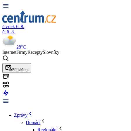
čtvrtek 6. 8.
čt 6. 8.
28°C
Internet
Firmy
Recepty
Slovníky
Přihlášení
Zprávy
Domácí
Regionální