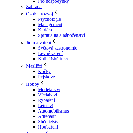
Pro hospodyňky
Zahrada
Osobní rozvoj
Psychologie
Management
Kariéra
Spiritualita a náboženství
Jídlo a vaření
Světová gastronomie
Levné vaření
Kulinářské triky
Mazlíčci
Kočky
Pejskové
Hobby
Modelářství
Včelařství
Rybaření
Letectví
Automobilismus
Adrenalin
Sběratelství
Houbaření