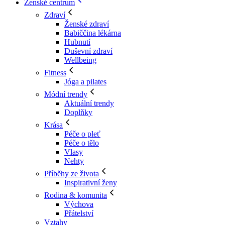
Ženské centrum
Zdraví
Ženské zdraví
Babiččina lékárna
Hubnutí
Duševní zdraví
Wellbeing
Fitness
Jóga a pilates
Módní trendy
Aktuální trendy
Doplňky
Krása
Péče o pleť
Péče o tělo
Vlasy
Nehty
Příběhy ze života
Inspirativní ženy
Rodina & komunita
Výchova
Přátelství
Vztahy