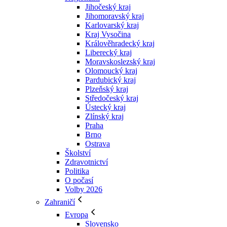
Jihočeský kraj
Jihomoravský kraj
Karlovarský kraj
Kraj Vysočina
Králověhradecký kraj
Liberecký kraj
Moravskoslezský kraj
Olomoucký kraj
Pardubický kraj
Plzeňský kraj
Středočeský kraj
Ústecký kraj
Zlínský kraj
Praha
Brno
Ostrava
Školství
Zdravotnictví
Politika
O počasí
Volby 2026
Zahraničí
Evropa
Slovensko