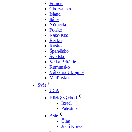
Francie
Chorvatsko
Island
Itálie
Německo
Polsko
Rakousko
Řecko
Rusko
Španělsko
Švédsko
Velká Británie
Rumunsko
Válka na Ukrajině
Maďarsko
Svět
USA
Blízký východ
Izrael
Palestina
Asie
Čína
Jižní Korea