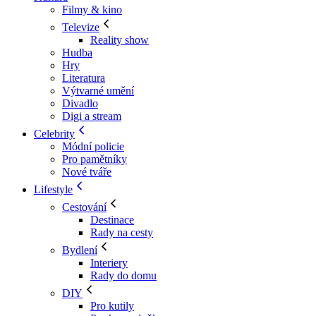
Filmy & kino
Televize
Reality show
Hudba
Hry
Literatura
Výtvarné umění
Divadlo
Digi a stream
Celebrity
Módní policie
Pro pamětníky
Nové tváře
Lifestyle
Cestování
Destinace
Rady na cesty
Bydlení
Interiery
Rady do domu
DIY
Pro kutily