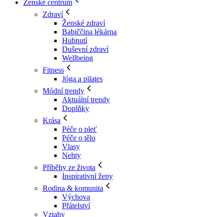
Ženské centrum
Zdraví
Ženské zdraví
Babiččina lékárna
Hubnutí
Duševní zdraví
Wellbeing
Fitness
Jóga a pilates
Módní trendy
Aktuální trendy
Doplňky
Krása
Péče o pleť
Péče o tělo
Vlasy
Nehty
Příběhy ze života
Inspirativní ženy
Rodina & komunita
Výchova
Přátelství
Vztahy