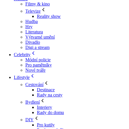
Filmy & kino
Televize
Reality show
Hudba
Hry
Literatura
Výtvarné umění
Divadlo
Digi a stream
Celebrity
Módní policie
Pro pamětníky
Nové tváře
Lifestyle
Cestování
Destinace
Rady na cesty
Bydlení
Interiery
Rady do domu
DIY
Pro kutily