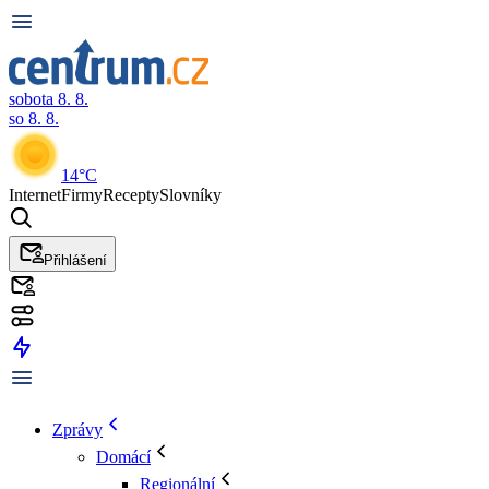
sobota 8. 8.
so 8. 8.
14°C
Internet
Firmy
Recepty
Slovníky
Přihlášení
Zprávy
Domácí
Regionální