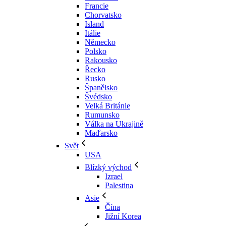
Francie
Chorvatsko
Island
Itálie
Německo
Polsko
Rakousko
Řecko
Rusko
Španělsko
Švédsko
Velká Británie
Rumunsko
Válka na Ukrajině
Maďarsko
Svět
USA
Blízký východ
Izrael
Palestina
Asie
Čína
Jižní Korea