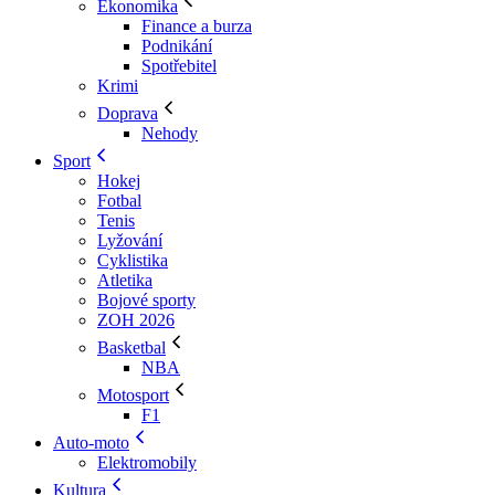
Ekonomika
Finance a burza
Podnikání
Spotřebitel
Krimi
Doprava
Nehody
Sport
Hokej
Fotbal
Tenis
Lyžování
Cyklistika
Atletika
Bojové sporty
ZOH 2026
Basketbal
NBA
Motosport
F1
Auto-moto
Elektromobily
Kultura