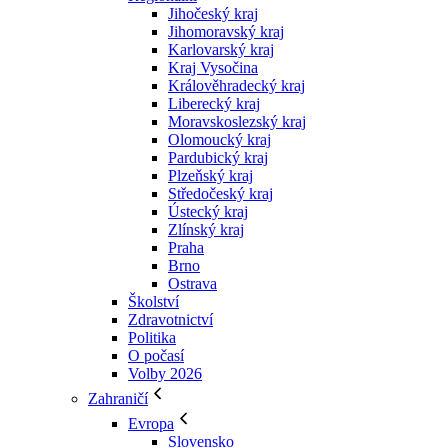
Jihočeský kraj
Jihomoravský kraj
Karlovarský kraj
Kraj Vysočina
Králověhradecký kraj
Liberecký kraj
Moravskoslezský kraj
Olomoucký kraj
Pardubický kraj
Plzeňský kraj
Středočeský kraj
Ústecký kraj
Zlínský kraj
Praha
Brno
Ostrava
Školství
Zdravotnictví
Politika
O počasí
Volby 2026
Zahraničí
Evropa
Slovensko