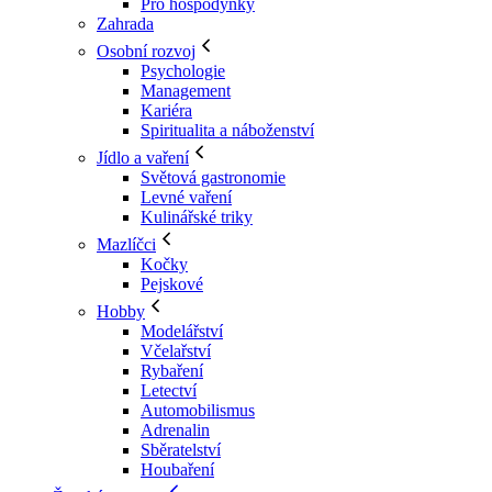
Pro hospodyňky
Zahrada
Osobní rozvoj
Psychologie
Management
Kariéra
Spiritualita a náboženství
Jídlo a vaření
Světová gastronomie
Levné vaření
Kulinářské triky
Mazlíčci
Kočky
Pejskové
Hobby
Modelářství
Včelařství
Rybaření
Letectví
Automobilismus
Adrenalin
Sběratelství
Houbaření