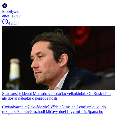
Mobify.cz
dnes, 17:17
4 min
Sparťanský klenot Mercado v hledáčku velkoklubů. Od Rosického
ale dostal nálepku o neprodejnosti
Čtyřiadvacetiletý ekvádorský křídelník má na Letné smlouvu do
roku 2029 a právě rozhodl klíčový duel Ligy mistrů. Sparta ho