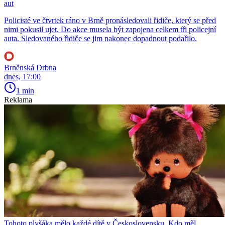
aut
Policisté ve čtvrtek ráno v Brně pronásledovali řidiče, který se před
nimi pokusil ujet. Do akce musela být zapojena celkem tři policejní
auta. Sledovaného řidiče se jim nakonec dopadnout podařilo.
Brněnská Drbna
dnes, 17:00
1 min
Reklama
Tohoto plyšáka mělo každé dítě v Československu. Kdo měl