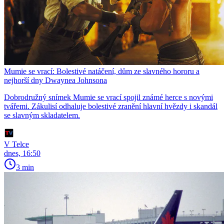
Mumie se vrací: Bolestivé natáčení, dům ze slavného hororu a
nejhorší dny Dwaynea Johnsona
Dobrodružný snímek Mumie se vrací spojil známé herce s novými
tvářemi. Zákulisí odhaluje bolestivé zranění hlavní hvězdy i skandál
se slavným skladatelem.
V Telce
dnes, 16:50
3 min