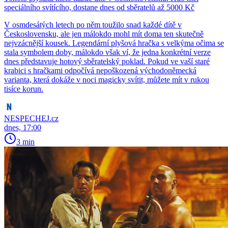
speciálního svítícího, dostane dnes od sběratelů až 5000 Kč
V osmdesátých letech po něm toužilo snad každé dítě v
Československu, ale jen málokdo mohl mít doma ten skutečně
nejvzácnější kousek. Legendární plyšová hračka s velkýma očima se
stala symbolem doby, málokdo však ví, že jedna konkrétní verze
dnes představuje hotový sběratelský poklad. Pokud ve vaší staré
krabici s hračkami odpočívá nepoškozená východoněmecká
varianta, která dokáže v noci magicky svítit, můžete mít v rukou
tisíce korun.
NESPECHEJ.cz
dnes, 17:00
3 min