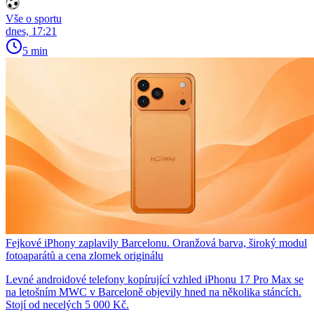
Vše o sportu
dnes, 17:21
5 min
Fejkové iPhony zaplavily Barcelonu. Oranžová barva, široký modul
fotoaparátů a cena zlomek originálu
Levné androidové telefony kopírující vzhled iPhonu 17 Pro Max se
na letošním MWC v Barceloně objevily hned na několika stáncích.
Stojí od necelých 5 000 Kč.