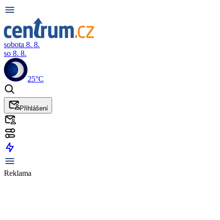
sobota 8. 8.
so 8. 8.
25°C
Přihlášení
Reklama