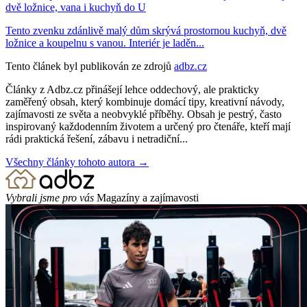
dvě ložnice, vana i kuchyň do U
Tento zvenku zdánlivě malý dům skrývá prostornou kuchyň, dvě
ložnice a koupelnu s vanou. Interiér je laděn...
Tento článek byl publikován ze zdrojů
adbz.cz
Články z Adbz.cz přinášejí lehce oddechový, ale prakticky
zaměřený obsah, který kombinuje domácí tipy, kreativní návody,
zajímavosti ze světa a neobvyklé příběhy. Obsah je pestrý, často
inspirovaný každodenním životem a určený pro čtenáře, kteří mají
rádi praktická řešení, zábavu i netradiční...
Všechny články tohoto autora →
Vybrali jsme pro vás
Magazíny a zajímavosti