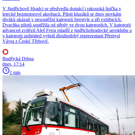
V Jindřichově Hradci se předvedla domácí i rakouská špička v
letecké bezmotorové akrobacii. Piloti kluzáků se dnes stovkám
diváků ukázali v nesoutěžní kategorii freestyle a při exhibicích.
Dvacítka pilotů soutěžila od středy ve dvou kategoriích. V kategorii
advanced zvítězil Aleš Ferra mladší z jindřichohradecké aeroklubu a
v kategorii unlimited vyhrál dlouhodobý reprezentant Přemysl
Vávra z České Třebové.
Budějcká Drbna
dnes, 17:14
1 min