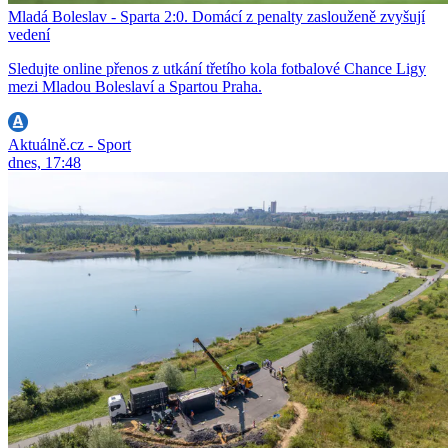
Mladá Boleslav - Sparta 2:0. Domácí z penalty zaslouženě zvyšují
vedení
Sledujte online přenos z utkání třetího kola fotbalové Chance Ligy
mezi Mladou Boleslaví a Spartou Praha.
Aktuálně.cz - Sport
dnes, 17:48