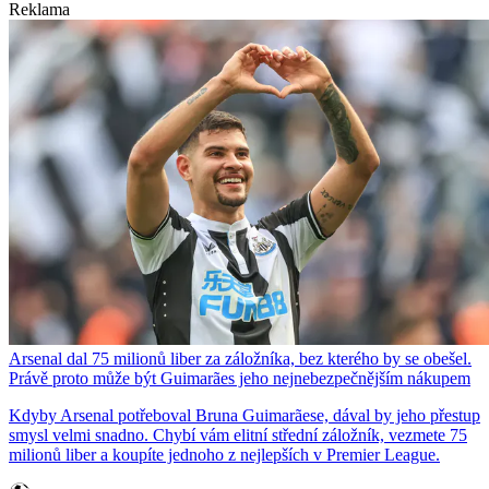
Reklama
Arsenal dal 75 milionů liber za záložníka, bez kterého by se obešel.
Právě proto může být Guimarães jeho nejnebezpečnějším nákupem
Kdyby Arsenal potřeboval Bruna Guimarãese, dával by jeho přestup
smysl velmi snadno. Chybí vám elitní střední záložník, vezmete 75
milionů liber a koupíte jednoho z nejlepších v Premier League.