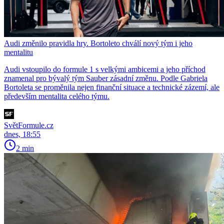
Audi změnilo pravidla hry. Bortoleto chválí nový tým i jeho
mentalitu
Audi vstoupilo do formule 1 s velkými ambicemi a jeho příchod
znamenal pro bývalý tým Sauber zásadní změnu. Podle Gabriela
Bortoleta se proměnila nejen finanční situace a technické zázemí, ale
především mentalita celého týmu.
SvětFormule.cz
dnes, 18:55
2 min