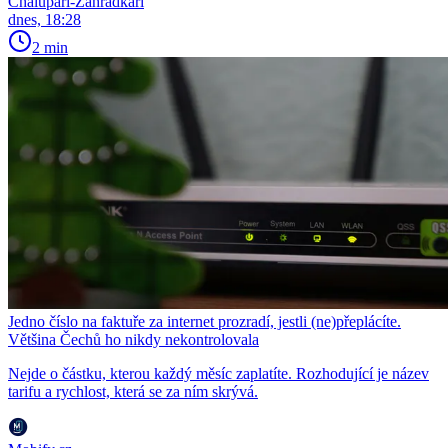
Chalupáři-Zahrádkáři
dnes, 18:28
2 min
Jedno číslo na faktuře za internet prozradí, jestli (ne)přeplácíte.
Většina Čechů ho nikdy nekontrolovala
Nejde o částku, kterou každý měsíc zaplatíte. Rozhodující je název
tarifu a rychlost, která se za ním skrývá.