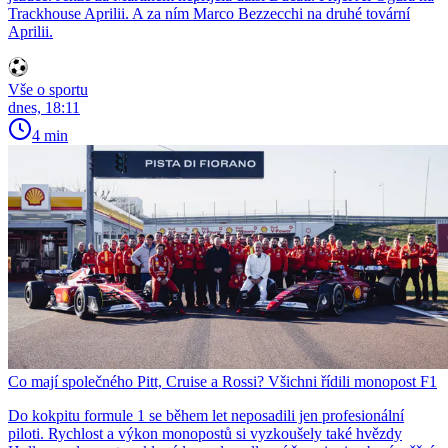
Trackhouse Aprilii. A za ním Marco Bezzecchi na druhé tovární
Aprilii.
Vše o sportu
dnes, 18:11
4 min
Co mají společného Pitt, Cruise a Rossi? Všichni řídili monopost F1
Do kokpitu formule 1 se během let neposadili jen profesionální
piloti. Rychlost a výkon monopostů si vyzkoušely také hvězdy