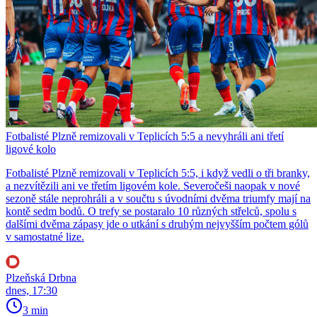
Fotbalisté Plzně remizovali v Teplicích 5:5 a nevyhráli ani třetí
ligové kolo
Fotbalisté Plzně remizovali v Teplicích 5:5, i když vedli o tři branky,
a nezvítězili ani ve třetím ligovém kole. Severočeši naopak v nové
sezoně stále neprohráli a v součtu s úvodními dvěma triumfy mají na
kontě sedm bodů. O trefy se postaralo 10 různých střelců, spolu s
dalšími dvěma zápasy jde o utkání s druhým nejvyšším počtem gólů
v samostatné lize.
Plzeňská Drbna
dnes, 17:30
3 min