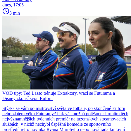
dnes, 17:05
3 min
VOD tipy: Ted Lasso trénuje Extraktory, vrací se Futurama a
Disney zkouší svou Euforii
Stýská se vám po mistrovství světa ve fotbale, po skončené Euforii
nebo zlatém věku Futuramy? Pak vás možná potěšíme shrnutím těch
nejvýznamnějších týdenních premiér na tuzemských streamovacích
službách, v nichž nechybí úspěšná komedie ze sportovního
prostředí, retro novinka Ryana Murphyho nebo nová řada kultovní