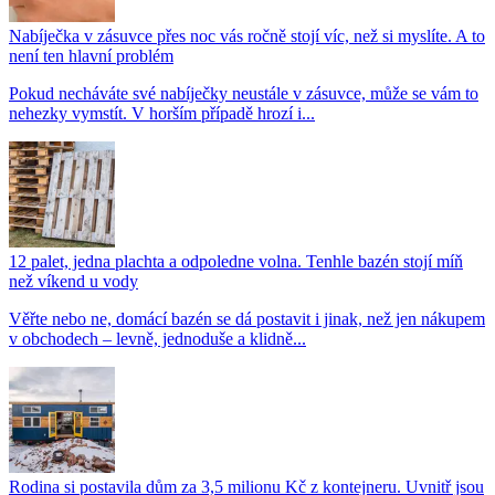
Nabíječka v zásuvce přes noc vás ročně stojí víc, než si myslíte. A to
není ten hlavní problém
Pokud necháváte své nabíječky neustále v zásuvce, může se vám to
nehezky vymstít. V horším případě hrozí i...
12 palet, jedna plachta a odpoledne volna. Tenhle bazén stojí míň
než víkend u vody
Věřte nebo ne, domácí bazén se dá postavit i jinak, než jen nákupem
v obchodech – levně, jednoduše a klidně...
Rodina si postavila dům za 3,5 milionu Kč z kontejneru. Uvnitř jsou