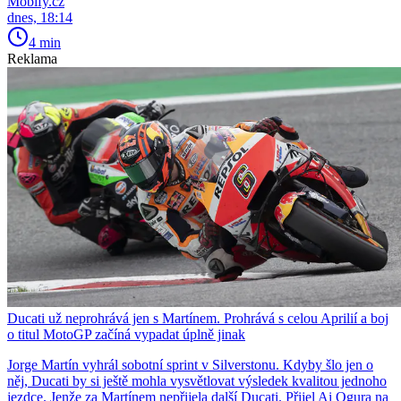
Mobify.cz
dnes, 18:14
4 min
Reklama
Ducati už neprohrává jen s Martínem. Prohrává s celou Aprilií a boj
o titul MotoGP začíná vypadat úplně jinak
Jorge Martín vyhrál sobotní sprint v Silverstonu. Kdyby šlo jen o
něj, Ducati by si ještě mohla vysvětlovat výsledek kvalitou jednoho
jezdce. Jenže za Martínem nepřijela další Ducati. Přijel Ai Ogura na