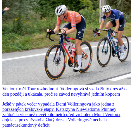
Ventoux měl Tour rozhodnout. Volleringová si vzala žlutý dres až o
den později a ukázala, proč se závod nevyhrává jedním kopcem
Ještě v pátek večer vypadala Demi Volleringová jako jedna z
poražených královské etapy. Katarzyna Niewiadoma-Phinney
zaútočila více než devět kilometrů před vrcholem Mont Ventoux,
dojela si pro vítězství a žlutý dres a Volleringové nechala
patnáctisekundový deficit.