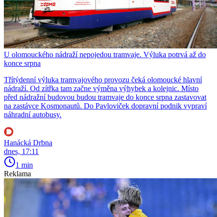
U olomouckého nádraží nepojedou tramvaje. Výluka potrvá až do
konce srpna
Třítýdenní výluka tramvajového provozu čeká olomoucké hlavní
nádraží. Od zítřka tam začne výměna výhybek a kolejnic. Místo
před nádražní budovou budou tramvaje do konce srpna zastavovat
na zastávce Kosmonautů. Do Pavloviček dopravní podnik vypraví
náhradní autobusy.
Hanácká Drbna
dnes, 17:11
1 min
Reklama