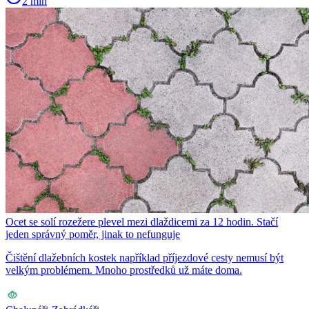
2 min
Ocet se solí rozežere plevel mezi dlaždicemi za 12 hodin. Stačí
jeden správný poměr, jinak to nefunguje
Čištění dlažebních kostek například příjezdové cesty nemusí být
velkým problémem. Mnoho prostředků už máte doma.