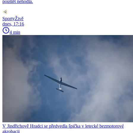
pouštět nehodlá.
SportyŽivě
dnes, 17:16
4 min
V Jindřichově Hradci se předvedla špička v letecké bezmotorové
akrobacii