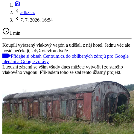
adbz.cz
7. 7. 2026, 16:54
1 min
Koupili vyřazený vlakový vagón a udělali z něj hotel. Jednu věc ale
hosté nečekají, když otevřou dveře
Přidejte si obsah Centrum.cz do oblíbených zdrojů pro Google
hledání a Google zprávy
Luxusní zázemí se vším všudy dnes můžete vytvořit i ze starého
vlakového vagonu. Příkladem toho se stal tento úžasný projekt.