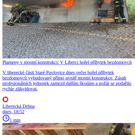
Plameny v mostní konstrukci: V Liberci hořel příbytek bezdomovců
V liberecké části Staré Pavlovice dnes večer hořel příbytek
bezdomovců vybudovaný přímo uvnitř mostní konstrukce. Zásah
profesionálních jednotek zamezil dalším škodám a požár se podařilo
rychle zlikvidovat.
Liberecká Drbna
dnes, 18:52
1 min