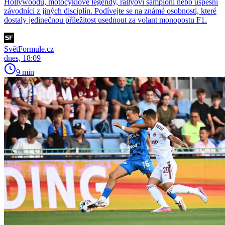
Hollywoodu, motocyklové legendy, rallyoví šampioni nebo úspěšní
závodníci z jiných disciplín. Podívejte se na známé osobnosti, které
dostaly jedinečnou příležitost usednout za volant monopostu F1.
SvětFormule.cz
dnes, 18:09
9 min