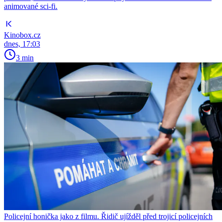
animované sci-fi.
Kinobox.cz
dnes, 17:03
3 min
Policejní honička jako z filmu. Řidič ujížděl před trojicí policejních