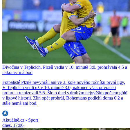
Divočina v Teplicích. Plzeň vedla v 10. minutě 3:0, prohrávala 4:5 a
nakonec má bod
Fotbalisté Plzně nevyhráli ani ve 3. kole nového ročníku první ligy.
V Teplicích vedli už v 10. minutě 3:0, nakonec však odvraceli
prohru a remizovali 5:5. Šlo o duel s druhým nejvyšším počtem gólů
v ligové historii. Zlín opět prohrál, Bohemians podlehl doma 0:2 a
stále nemá ani bod.
Aktuálně.cz - Sport
dnes, 17:06