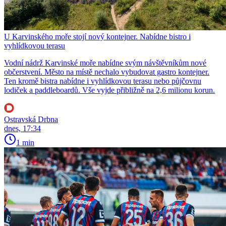
U Karvinského moře stojí nový kontejner. Nabídne bistro i
vyhlídkovou terasu
Vodní nádrž Karvinské moře nabídne svým návštěvníkům nové
občerstvení. Město na místě nechalo vybudovat gastro kontejner.
Ten kromě bistra nabídne i vyhlídkovou terasu nebo půjčovnu
lodiček a paddleboardů. Vše vyjde přibližně na 2,6 milionu korun.
Ostravská Drbna
dnes, 17:34
1 min