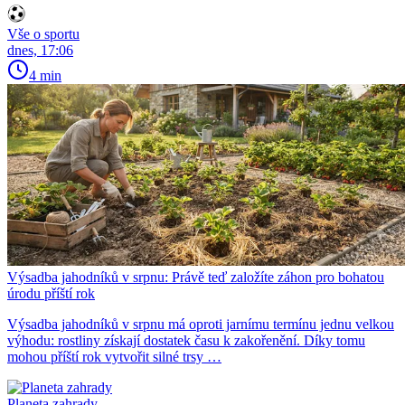
Vše o sportu
dnes, 17:06
4 min
Výsadba jahodníků v srpnu: Právě teď založíte záhon pro bohatou
úrodu příští rok
Výsadba jahodníků v srpnu má oproti jarnímu termínu jednu velkou
výhodu: rostliny získají dostatek času k zakořenění. Díky tomu
mohou příští rok vytvořit silné trsy …
Planeta zahrady