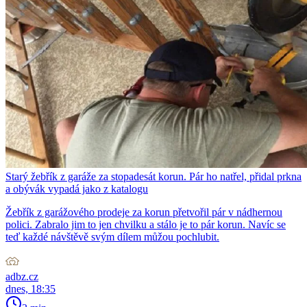
Starý žebřík z garáže za stopadesát korun. Pár ho natřel, přidal prkna
a obývák vypadá jako z katalogu
Žebřík z garážového prodeje za korun přetvořil pár v nádhernou
polici. Zabralo jim to jen chvilku a stálo je to pár korun. Navíc se
teď každé návštěvě svým dílem můžou pochlubit.
adbz.cz
dnes, 18:35