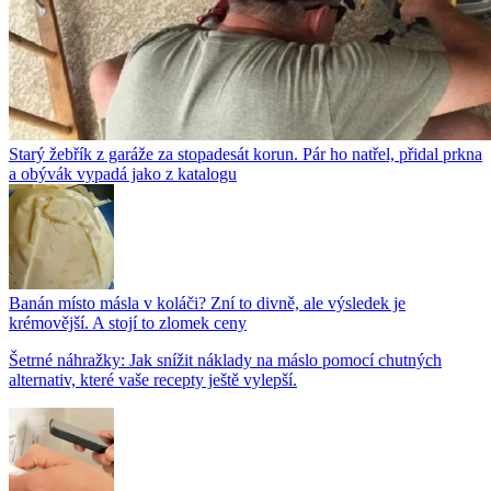
Starý žebřík z garáže za stopadesát korun. Pár ho natřel, přidal prkna
a obývák vypadá jako z katalogu
Banán místo másla v koláči? Zní to divně, ale výsledek je
krémovější. A stojí to zlomek ceny
Šetrné náhražky: Jak snížit náklady na máslo pomocí chutných
alternativ, které vaše recepty ještě vylepší.