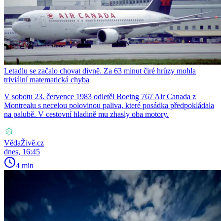
Letadlu se začalo chovat divně. Za 63 minut čiré hrůzy mohla
triviální matematická chyba
V sobotu 23. července 1983 odletěl Boeing 767 Air Canada z
Montrealu s necelou polovinou paliva, které posádka předpokládala
na palubě. V cestovní hladině mu zhasly oba motory.
VědaŽivě.cz
dnes, 16:45
4 min