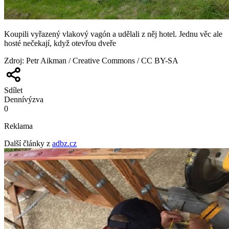
Koupili vyřazený vlakový vagón a udělali z něj hotel. Jednu věc ale
hosté nečekají, když otevřou dveře
Zdroj
:
Petr Aikman / Creative Commons / CC BY-SA
Sdílet
Denní
výzva
0
Reklama
Další články z
adbz.cz