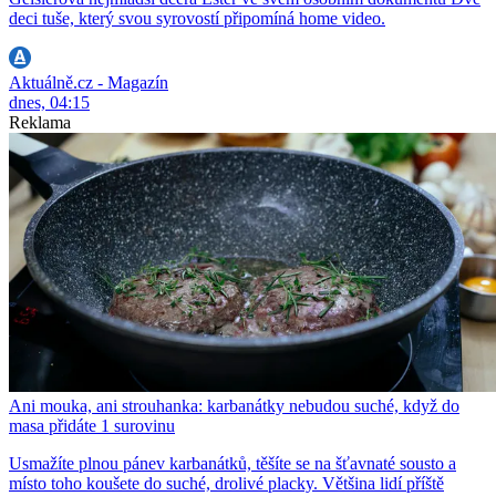
deci tuše, který svou syrovostí připomíná home video.
Aktuálně.cz - Magazín
dnes, 04:15
Reklama
Ani mouka, ani strouhanka: karbanátky nebudou suché, když do
masa přidáte 1 surovinu
Usmažíte plnou pánev karbanátků, těšíte se na šťavnaté sousto a
místo toho koušete do suché, drolivé placky. Většina lidí příště