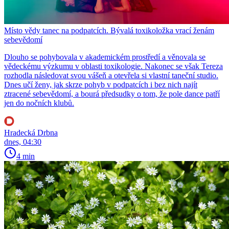
Místo vědy tanec na podpatcích. Bývalá toxikoložka vrací ženám
sebevědomí
Dlouho se pohybovala v akademickém prostředí a věnovala se
vědeckému výzkumu v oblasti toxikologie. Nakonec se však Tereza
rozhodla následovat svou vášeň a otevřela si vlastní taneční studio.
Dnes učí ženy, jak skrze pohyb v podpatcích i bez nich najít
ztracené sebevědomí, a bourá předsudky o tom, že pole dance patří
jen do nočních klubů.
Hradecká Drbna
dnes, 04:30
4 min