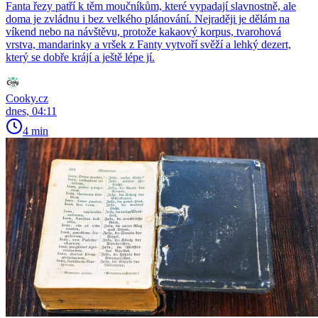
Fanta řezy patří k těm moučníkům, které vypadají slavnostně, ale
doma je zvládnu i bez velkého plánování. Nejraději je dělám na
víkend nebo na návštěvu, protože kakaový korpus, tvarohová
vrstva, mandarinky a vršek z Fanty vytvoří svěží a lehký dezert,
který se dobře krájí a ještě lépe jí.
Cooky.cz
dnes, 04:11
4 min