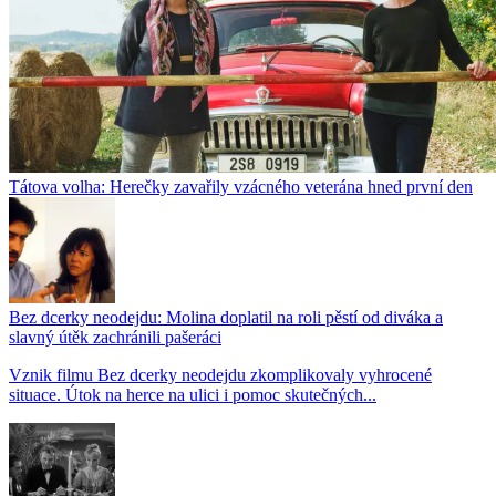
Tátova volha: Herečky zavařily vzácného veterána hned první den
Bez dcerky neodejdu: Molina doplatil na roli pěstí od diváka a
slavný útěk zachránili pašeráci
Vznik filmu Bez dcerky neodejdu zkomplikovaly vyhrocené
situace. Útok na herce na ulici i pomoc skutečných...