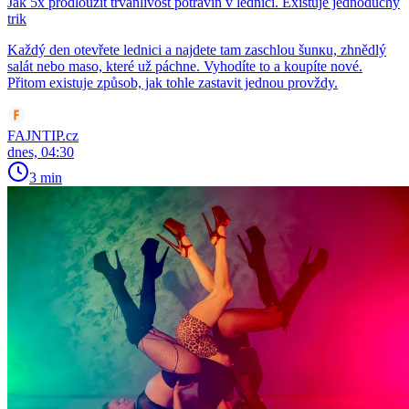
Jak 5x prodloužit trvanlivost potravin v lednici. Existuje jednoduchý
trik
Každý den otevřete lednici a najdete tam zaschlou šunкu, zhnědlý
salát nebo maso, které už páchne. Vyhodíte to a koupíte nové.
Přitom existuje způsob, jak tohle zastavit jednou provždy.
FAJNTIP.cz
dnes, 04:30
3 min