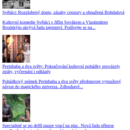
Světáci: Rozzlobený dopis, zásahy cenzury a obnažená Bohdalová
Kultovní komedie Světáci s Jiřím Sovákem a Vlastimilem
Brodským ukrývá řadu tajemství. Podívejte se na...
Perinbaba a dva světy: Pokračování kultovní pohádky provázely
ztráty, vyčerpání i odklady
Pohádkový snímek Perinbaba a dva světy představuje vytoužený
návrat do magického univerza. Zdlouhavé...
Specialisté se po delší pauze vrací na plac. Nová řada přinese