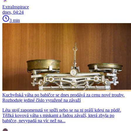
ExtraInspirace
dnes, 04:24
3 min
Kuchyňská váha po babičce se dnes prodává za cenu nové trouby.
Rozhoduje jediné číslo vyražené na závaží
Léta stojí zapomenutá ve spíži nebo se na ni práší kdesi na půdě.
Těžká kovová váha s miskami a řadou závaží, která zbyla po
babičce, nevypadá na víc než na...