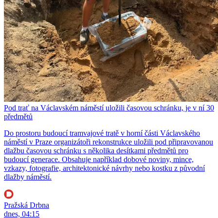
Pod trať na Václavském náměstí uložili časovou schránku, je v ní 30
předmětů
Do prostoru budoucí tramvajové tratě v horní části Václavského
náměstí v Praze organizátoři rekonstrukce uložili pod připravovanou
dlažbu časovou schránku s několika desítkami předmětů pro
budoucí generace. Obsahuje například dobové noviny, mince,
vzkazy, fotografie, architektonické návrhy nebo kostku z původní
dlažby náměstí.
Pražská Drbna
dnes, 04:15