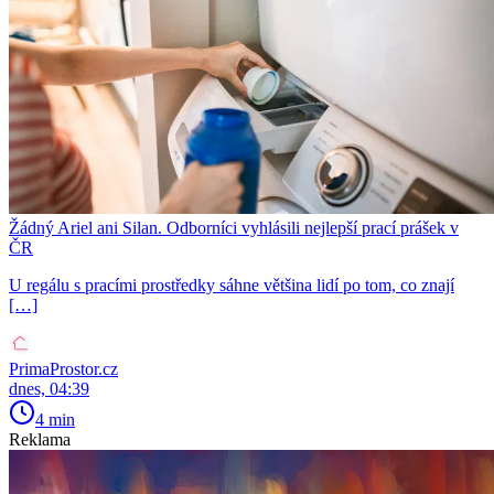
Žádný Ariel ani Silan. Odborníci vyhlásili nejlepší prací prášek v
ČR
U regálu s pracími prostředky sáhne většina lidí po tom, co znají
[…]
PrimaProstor.cz
dnes, 04:39
4 min
Reklama