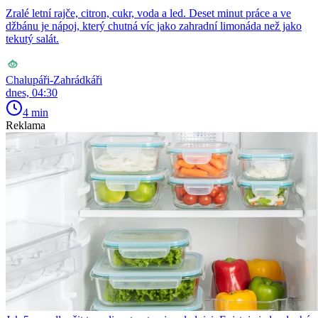
Zralé letní rajče, citron, cukr, voda a led. Deset minut práce a ve
džbánu je nápoj, který chutná víc jako zahradní limonáda než jako
tekutý salát.
Chalupáři-Zahrádkáři
dnes, 04:30
4 min
Reklama