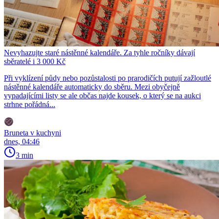
Nevyhazujte staré nástěnné kalendáře. Za tyhle ročníky dávají
sběratelé i 3 000 Kč
Při vyklízení půdy nebo pozůstalosti po prarodičích putují zažloutlé
nástěnné kalendáře automaticky do sběru. Mezi obyčejně
vypadajícími listy se ale občas najde kousek, o který se na aukci
strhne pořádná...
Bruneta v kuchyni
dnes, 04:46
3 min