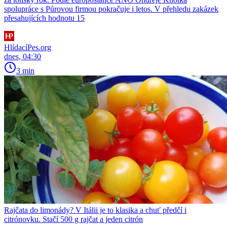
spolupráce s Půrovou firmou pokračuje i letos. V přehledu zakázek
přesahujících hodnotu 15
HlídacíPes.org
dnes, 04:30
3 min
Rajčata do limonády? V Itálii je to klasika a chuť předčí i
citrónovku. Stačí 500 g rajčat a jeden citrón