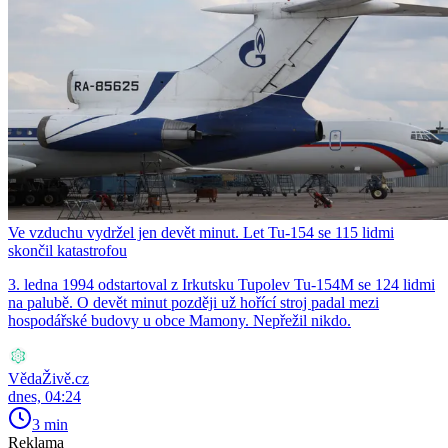
Ve vzduchu vydržel jen devět minut. Let Tu-154 se 115 lidmi
skončil katastrofou
3. ledna 1994 odstartoval z Irkutsku Tupolev Tu-154M se 124 lidmi
na palubě. O devět minut později už hořící stroj padal mezi
hospodářské budovy u obce Mamony. Nepřežil nikdo.
VědaŽivě.cz
dnes, 04:24
3 min
Reklama