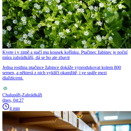
Kvete i v zimě a stačí mu kousek kořínku. Ptačinec žabinec je noční
můra zahrádkářů, dá se ho ale zbavit
Jedna rostlina ptačince žabince dokáže vyprodukovat kolem 800
semen, a některá z nich vyklíčí okamžitě, i ve spáře mezi
dlaždicemi.
Chalupáři-Zahrádkáři
dnes, 04:27
4 min