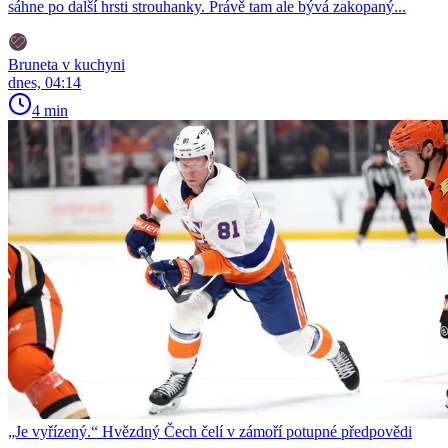
sáhne po další hrsti strouhanky. Právě tam ale bývá zakopaný...
Bruneta v kuchyni
dnes, 04:14
4 min
„Je vyřízený.“ Hvězdný Čech čelí v zámoří potupné předpovědi