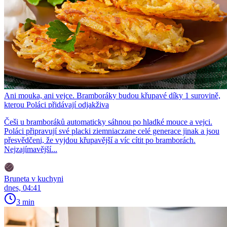
Ani mouka, ani vejce. Bramboráky budou křupavé díky 1 surovině,
kterou Poláci přidávají odjakživa
Češi u bramboráků automaticky sáhnou po hladké mouce a vejci.
Poláci připravují své placki ziemniaczane celé generace jinak a jsou
přesvědčeni, že vyjdou křupavější a víc cítit po bramborách.
Nejzajímavější...
Bruneta v kuchyni
dnes, 04:41
3 min