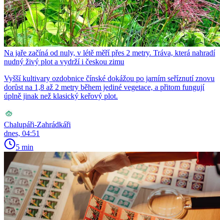
Na jaře začíná od nuly, v létě měří přes 2 metry. Tráva, která nahradí
nudný živý plot a vydrží i českou zimu
Vyšší kultivary ozdobnice čínské dokážou po jarním seříznutí znovu
dorůst na 1,8 až 2 metry během jediné vegetace, a přitom fungují
úplně jinak než klasický keřový plot.
Chalupáři-Zahrádkáři
dnes, 04:51
5 min