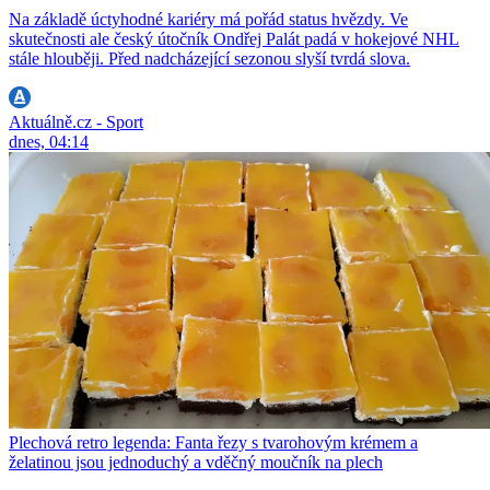
Na základě úctyhodné kariéry má pořád status hvězdy. Ve
skutečnosti ale český útočník Ondřej Palát padá v hokejové NHL
stále hlouběji. Před nadcházející sezonou slyší tvrdá slova.
Aktuálně.cz - Sport
dnes, 04:14
Plechová retro legenda: Fanta řezy s tvarohovým krémem a
želatinou jsou jednoduchý a vděčný moučník na plech