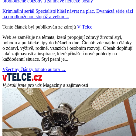
prodloužené epizody a zajímavé herecké posily
Kriminální seriál Specialisté hlásí návrat na plac. Dvanáctá série sází
na prodlouženou stopáž a velkou...
Tento článek byl publikován ze zdrojů
V Telce
Web se zaměřuje na témata, která propojují zdravý životní styl,
pohodu a praktické tipy do běžného dne. Čtenáři zde najdou články
o zdraví, výživě, rodině, vztazích i osobním rozvoji. Obsah doplňují
také zajímavosti a inspirace, které přinášejí nové pohledy na
každodenní situace. Styl psaní je...
Všechny články tohoto autora →
Vybrali jsme pro vás
Magazíny a zajímavosti