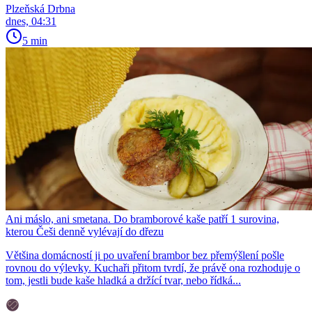
Plzeňská Drbna
dnes, 04:31
5 min
Ani máslo, ani smetana. Do bramborové kaše patří 1 surovina,
kterou Češi denně vylévají do dřezu
Většina domácností ji po uvaření brambor bez přemýšlení pošle
rovnou do výlevky. Kuchaři přitom tvrdí, že právě ona rozhoduje o
tom, jestli bude kaše hladká a držící tvar, nebo řídká...