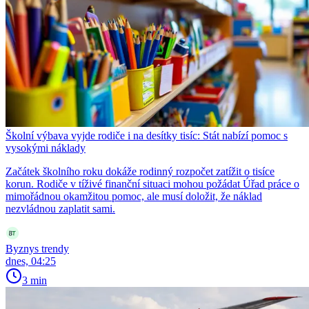
Školní výbava vyjde rodiče i na desítky tisíc: Stát nabízí pomoc s
vysokými náklady
Začátek školního roku dokáže rodinný rozpočet zatížit o tisíce
korun. Rodiče v tíživé finanční situaci mohou požádat Úřad práce o
mimořádnou okamžitou pomoc, ale musí doložit, že náklad
nezvládnou zaplatit sami.
Byznys trendy
dnes, 04:25
3 min