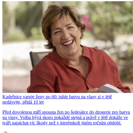
Kadeřnice varuje ženy po 60: tuhle barvu na vlasy si v létě
nedávejte, přidá 10 let
Před dovolenou míří spousta žen po šedesátce do drogerie pro barvu
na vlasy. Volba bývá skoro pokaždé stejná a právě v létě dokáže ve
tváři napáchat víc škody než v kterémkoli jiném ročním období.