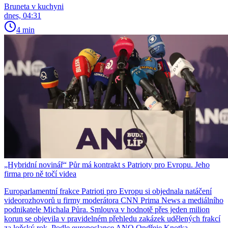
Bruneta v kuchyni
dnes, 04:31
4 min
„Hybridní novinář“ Půr má kontrakt s Patrioty pro Evropu. Jeho
firma pro ně točí videa
Europarlamentní frakce Patrioti pro Evropu si objednala natáčení
videorozhovorů u firmy moderátora CNN Prima News a mediálního
podnikatele Michala Půra. Smlouva v hodnotě přes jeden milion
korun se objevila v pravidelném přehledu zakázek udělených frakcí
za loňský rok. Podle europoslance ANO Ondřeje Knotka