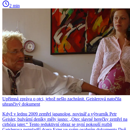
2 min
Upřímná zpráva o otci, jehož nešlo zachránit. Geislerová natočila
uhrančivý dokument
Když v lednu 2009 zemřel japanolog, novinář a výtvarník Petr
Geisler, bulvární deníky měly jasno: „Otec slavné herečky zemřel na
cirhózu jater.“ Tento reduktivní obraz se nyní pokouší rozbít
Geislerova nejmladší dcera Ester ve svém osobním dokumentu Dvě