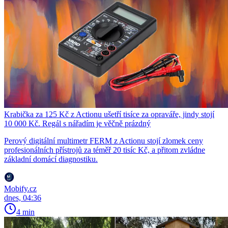
Krabička za 125 Kč z Actionu ušetří tisíce za opraváře, jindy stojí
10 000 Kč. Regál s nářadím je věčně prázdný
Perový digitální multimetr FERM z Actionu stojí zlomek ceny
profesionálních přístrojů za téměř 20 tisíc Kč, a přitom zvládne
základní domácí diagnostiku.
Mobify.cz
dnes, 04:36
4 min