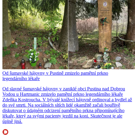
Od šumavské hájovny v Pustině zmizelo pamětní prkno
legendárního lékaře
Od slavné šumavské hájovny v zaniklé obci Pustina nad Dobrou
Vodou u Hartmanic zmizelo pamětní prkno legendárního lékaře
Zdeňka Kostroucha. V bývalé knížecí hájovně ordinoval a bydlel až
do své smrti. Na sociálních sítích lidé okamžitě začali bouřlivě
diskutovat o údajném odcizení pamětního prkna připomínajícího
lékaře, který za svými pacienty jezdil na koni. Skutečnost je ale
úplně jiná.