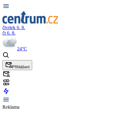
čtvrtek 6. 8.
čt 6. 8.
24°C
Přihlášení
Reklama