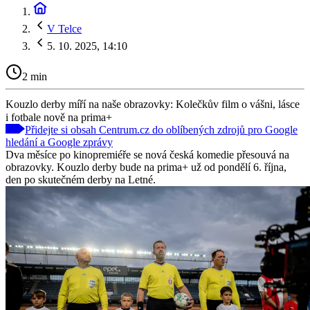
V Telce
5. 10. 2025, 14:10
2 min
Kouzlo derby míří na naše obrazovky: Kolečkův film o vášni, lásce
i fotbale nově na prima+
Přidejte si obsah Centrum.cz do oblíbených zdrojů pro Google
hledání a Google zprávy
Dva měsíce po kinopremiéře se nová česká komedie přesouvá na
obrazovky. Kouzlo derby bude na prima+ už od pondělí 6. října,
den po skutečném derby na Letné.