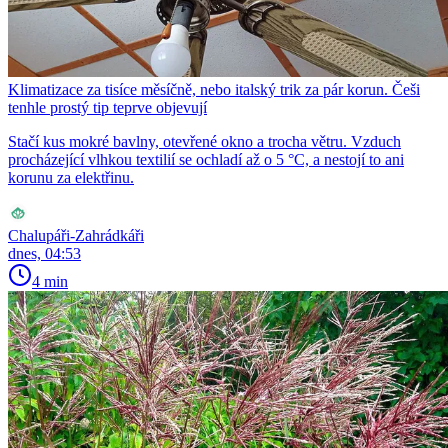
Klimatizace za tisíce měsíčně, nebo italský trik za pár korun. Češi
tenhle prostý tip teprve objevují
Stačí kus mokré bavlny, otevřené okno a trocha větru. Vzduch
procházející vlhkou textilií se ochladí až o 5 °C, a nestojí to ani
korunu za elektřinu.
Chalupáři-Zahrádkáři
dnes, 04:53
4 min