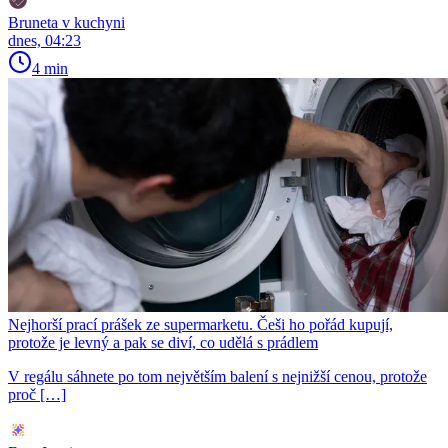
Bruneta v kuchyni
dnes, 04:23
4 min
Nejhorší prací prášek ze supermarketu. Češi ho pořád kupují,
protože je levný a pak se diví, co udělá s prádlem
V regálu sáhnete po tom největším balení s nejnižší cenou, protože
proč […]