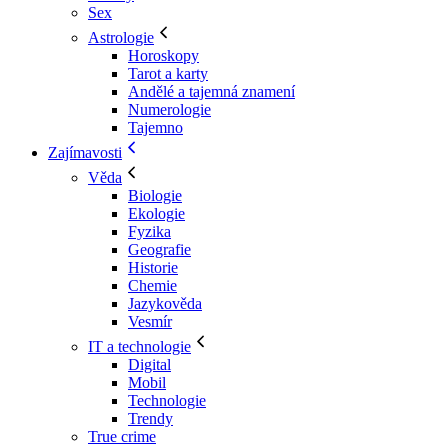
Sex
Astrologie
Horoskopy
Tarot a karty
Andělé a tajemná znamení
Numerologie
Tajemno
Zajímavosti
Věda
Biologie
Ekologie
Fyzika
Geografie
Historie
Chemie
Jazykověda
Vesmír
IT a technologie
Digital
Mobil
Technologie
Trendy
True crime