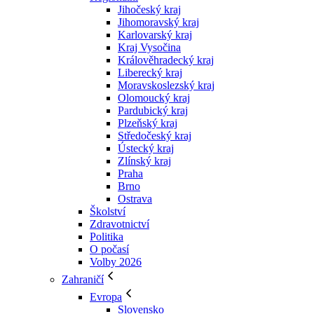
Jihočeský kraj
Jihomoravský kraj
Karlovarský kraj
Kraj Vysočina
Králověhradecký kraj
Liberecký kraj
Moravskoslezský kraj
Olomoucký kraj
Pardubický kraj
Plzeňský kraj
Středočeský kraj
Ústecký kraj
Zlínský kraj
Praha
Brno
Ostrava
Školství
Zdravotnictví
Politika
O počasí
Volby 2026
Zahraničí
Evropa
Slovensko