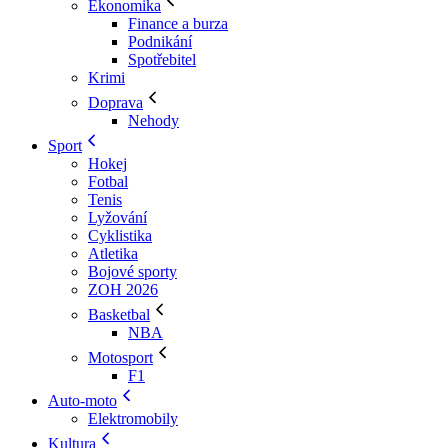
Ekonomika
Finance a burza
Podnikání
Spotřebitel
Krimi
Doprava
Nehody
Sport
Hokej
Fotbal
Tenis
Lyžování
Cyklistika
Atletika
Bojové sporty
ZOH 2026
Basketbal
NBA
Motosport
F1
Auto-moto
Elektromobily
Kultura