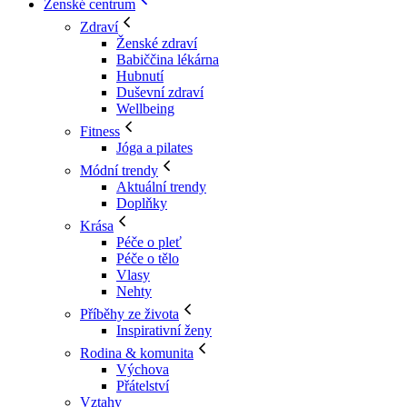
Ženské centrum
Zdraví
Ženské zdraví
Babiččina lékárna
Hubnutí
Duševní zdraví
Wellbeing
Fitness
Jóga a pilates
Módní trendy
Aktuální trendy
Doplňky
Krása
Péče o pleť
Péče o tělo
Vlasy
Nehty
Příběhy ze života
Inspirativní ženy
Rodina & komunita
Výchova
Přátelství
Vztahy