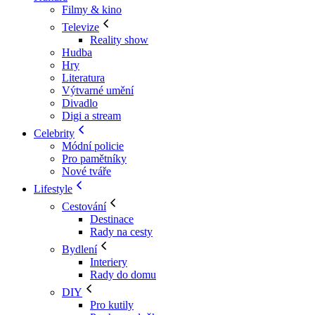
Filmy & kino
Televize
Reality show
Hudba
Hry
Literatura
Výtvarné umění
Divadlo
Digi a stream
Celebrity
Módní policie
Pro pamětníky
Nové tváře
Lifestyle
Cestování
Destinace
Rady na cesty
Bydlení
Interiery
Rady do domu
DIY
Pro kutily