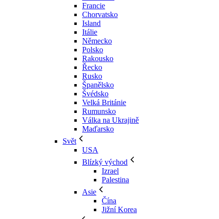
Francie
Chorvatsko
Island
Itálie
Německo
Polsko
Rakousko
Řecko
Rusko
Španělsko
Švédsko
Velká Británie
Rumunsko
Válka na Ukrajině
Maďarsko
Svět
USA
Blízký východ
Izrael
Palestina
Asie
Čína
Jižní Korea