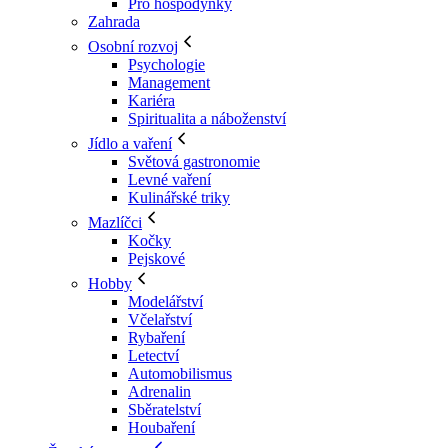
Pro hospodyňky
Zahrada
Osobní rozvoj
Psychologie
Management
Kariéra
Spiritualita a náboženství
Jídlo a vaření
Světová gastronomie
Levné vaření
Kulinářské triky
Mazlíčci
Kočky
Pejskové
Hobby
Modelářství
Včelařství
Rybaření
Letectví
Automobilismus
Adrenalin
Sběratelství
Houbaření