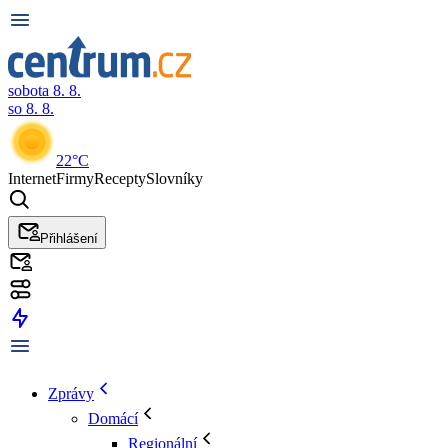
sobota 8. 8.
so 8. 8.
22°C
Internet
Firmy
Recepty
Slovníky
Přihlášení
Zprávy
Domácí
Regionální