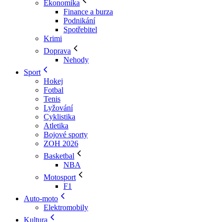
Ekonomika
Finance a burza
Podnikání
Spotřebitel
Krimi
Doprava
Nehody
Sport
Hokej
Fotbal
Tenis
Lyžování
Cyklistika
Atletika
Bojové sporty
ZOH 2026
Basketbal
NBA
Motosport
F1
Auto-moto
Elektromobily
Kultura