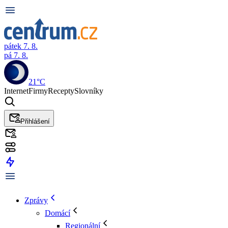
pátek 7. 8.
pá 7. 8.
21°C
Internet
Firmy
Recepty
Slovníky
Přihlášení
Zprávy
Domácí
Regionální