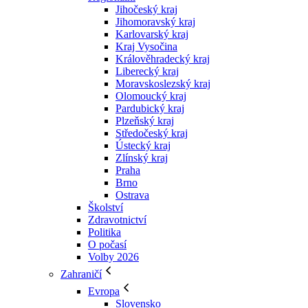
Jihočeský kraj
Jihomoravský kraj
Karlovarský kraj
Kraj Vysočina
Králověhradecký kraj
Liberecký kraj
Moravskoslezský kraj
Olomoucký kraj
Pardubický kraj
Plzeňský kraj
Středočeský kraj
Ústecký kraj
Zlínský kraj
Praha
Brno
Ostrava
Školství
Zdravotnictví
Politika
O počasí
Volby 2026
Zahraničí
Evropa
Slovensko