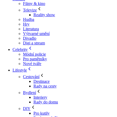
Filmy & kino
Televize
Reality show
Hudba
Hry
Literatura
Výtvarné umění
Divadlo
Digi a stream
Celebrity
Módní policie
Pro pamětníky
Nové tváře
Lifestyle
Cestování
Destinace
Rady na cesty
Bydlení
Interiery
Rady do domu
DIY
Pro kutily