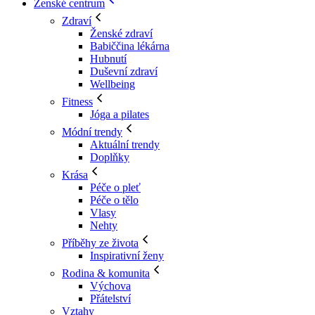
Ženské centrum
Zdraví
Ženské zdraví
Babiččina lékárna
Hubnutí
Duševní zdraví
Wellbeing
Fitness
Jóga a pilates
Módní trendy
Aktuální trendy
Doplňky
Krása
Péče o pleť
Péče o tělo
Vlasy
Nehty
Příběhy ze života
Inspirativní ženy
Rodina & komunita
Výchova
Přátelství
Vztahy