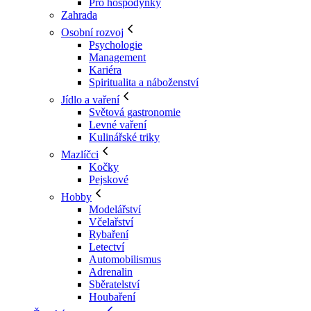
Pro hospodyňky
Zahrada
Osobní rozvoj
Psychologie
Management
Kariéra
Spiritualita a náboženství
Jídlo a vaření
Světová gastronomie
Levné vaření
Kulinářské triky
Mazlíčci
Kočky
Pejskové
Hobby
Modelářství
Včelařství
Rybaření
Letectví
Automobilismus
Adrenalin
Sběratelství
Houbaření