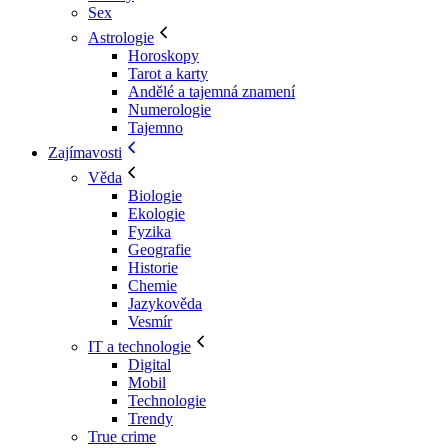
Sex
Astrologie
Horoskopy
Tarot a karty
Andělé a tajemná znamení
Numerologie
Tajemno
Zajímavosti
Věda
Biologie
Ekologie
Fyzika
Geografie
Historie
Chemie
Jazykověda
Vesmír
IT a technologie
Digital
Mobil
Technologie
Trendy
True crime