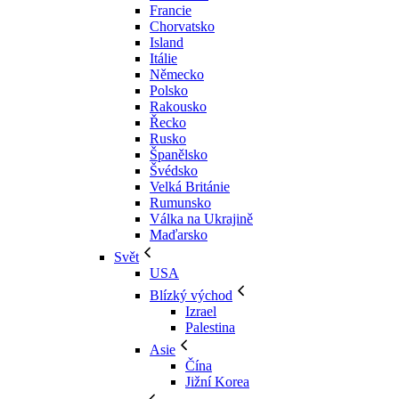
Francie
Chorvatsko
Island
Itálie
Německo
Polsko
Rakousko
Řecko
Rusko
Španělsko
Švédsko
Velká Británie
Rumunsko
Válka na Ukrajině
Maďarsko
Svět
USA
Blízký východ
Izrael
Palestina
Asie
Čína
Jižní Korea