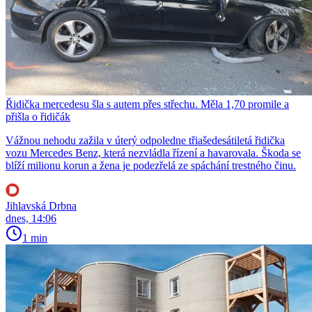
Řidička mercedesu šla s autem přes střechu. Měla 1,70 promile a
přišla o řidičák
Vážnou nehodu zažila v úterý odpoledne třiašedesátiletá řidička
vozu Mercedes Benz, která nezvládla řízení a havarovala. Škoda se
blíží milionu korun a žena je podezřelá ze spáchání trestného činu.
Jihlavská Drbna
dnes, 14:06
1 min