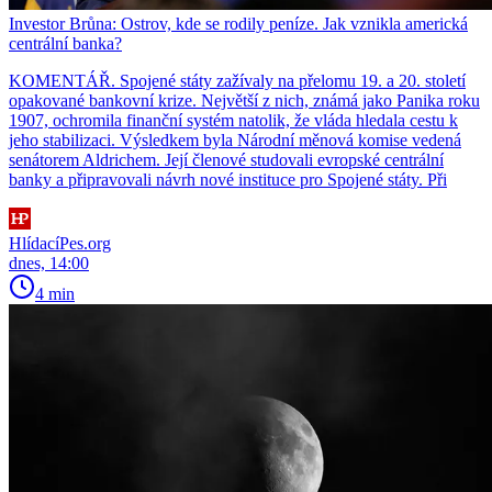
Investor Brůna: Ostrov, kde se rodily peníze. Jak vznikla americká
centrální banka?
KOMENTÁŘ. Spojené státy zažívaly na přelomu 19. a 20. století
opakované bankovní krize. Největší z nich, známá jako Panika roku
1907, ochromila finanční systém natolik, že vláda hledala cestu k
jeho stabilizaci. Výsledkem byla Národní měnová komise vedená
senátorem Aldrichem. Její členové studovali evropské centrální
banky a připravovali návrh nové instituce pro Spojené státy. Při
HlídacíPes.org
dnes, 14:00
4 min