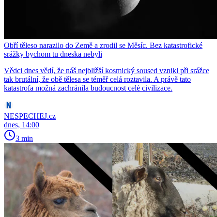
Obří těleso narazilo do Země a zrodil se Měsíc. Bez katastrofické
srážky bychom tu dneska nebyli
Vědci dnes vědí, že náš nejbližší kosmický soused vznikl při srážce
tak brutální, že obě tělesa se téměř celá roztavila. A právě tato
katastrofa možná zachránila budoucnost celé civilizace.
NESPECHEJ.cz
dnes, 14:00
3 min