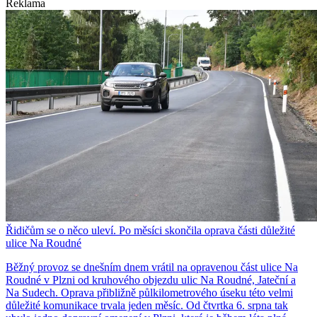
Reklama
Řidičům se o něco uleví. Po měsíci skončila oprava části důležité
ulice Na Roudné
Běžný provoz se dnešním dnem vrátil na opravenou část ulice Na
Roudné v Plzni od kruhového objezdu ulic Na Roudné, Jateční a
Na Sudech. Oprava přibližně půlkilometrového úseku této velmi
důležité komunikace trvala jeden měsíc. Od čtvrtka 6. srpna tak