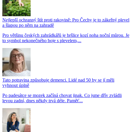
Nejlepší ochranný štít proti rakovině: Pro Čechy je to zákeřný plevel
a šlapou po něm na zahradě
Pro většinu českých zahrádkářů je bršlice kozí noha noční můrou. Je
to symbol nekonečného boje s plevelem,...
Tato potravina způsobuje demenci. Lidé nad 50 by se jí měli
vyhnout úplně
Po padesátce se mozek začíná chovat jinak. Co jsme dřív zvládli
levou zadní, dnes někdy trvá déle. Paměť...