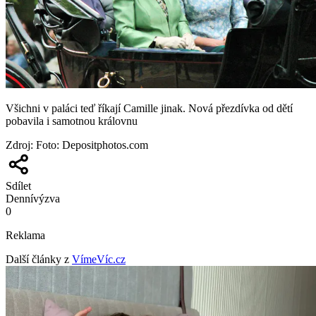
Všichni v paláci teď říkají Camille jinak. Nová přezdívka od dětí
pobavila i samotnou královnu
Zdroj
:
Foto: Depositphotos.com
Sdílet
Denní
výzva
0
Reklama
Další články z
VímeVíc.cz