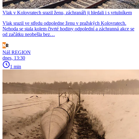
Vlak v Kolovratech srazil ženu, záchranáři ji hledali i s vrtulníkem
Vlak srazil ve středu odpoledne ženu v pražských Kolovratech.
Nehoda se stala kolem čtvrté hodiny odpolední a záchranná akce se
od začátku neobešla bez…
Náš REGION
dnes, 13:30
1 min