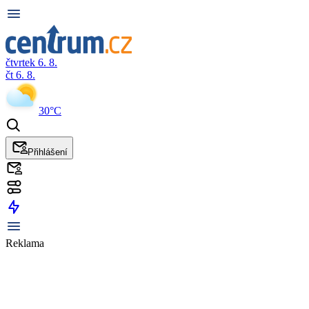
čtvrtek 6. 8.
čt 6. 8.
30°C
Přihlášení
Reklama