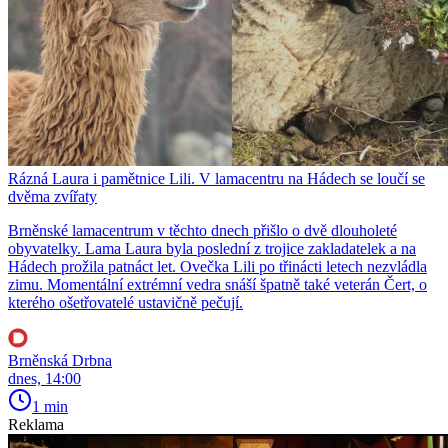
Rázná Laura i pamětnice Lili. V lamacentru na Hádech se loučí se
dvěma zvířaty
Brněnské lamacentrum v těchto dnech přišlo o dvě dlouholeté
obyvatelky. Lama Laura byla poslední z trojice zakladatelek a na
Hádech prožila patnáct let. Ovečka Lili po třinácti letech nezvládla
zimu. Momentální extrémní vedra snáší špatně také veterán Čert, o
kterého ošetřovatelé ustavičně pečují.
Brněnská Drbna
dnes, 14:00
1 min
Reklama