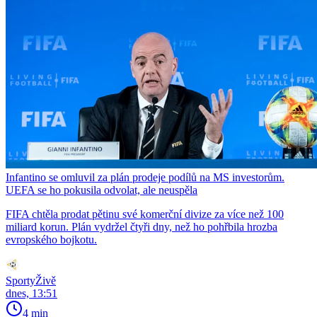
Infantino se omluvil za plán prodeje podílů na MS investorům.
UEFA se ho pokusila odvolat, ale neuspěla
FIFA chtěla prodat pětinu své komerční divize za více než 100
miliard korun. Plán vydržel čtyři dny, než ho pohřbila hrozba
evropského bojkotu.
SportyŽivě
dnes, 13:51
4 min