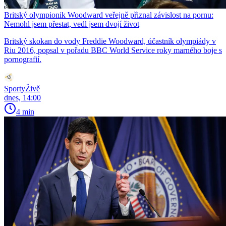
Britský olympionik Woodward veřejně přiznal závislost na pornu:
Nemohl jsem přestat, vedl jsem dvojí život
Britský skokan do vody Freddie Woodward, účastník olympiády v
Riu 2016, popsal v pořadu BBC World Service roky marného boje s
pornografií.
SportyŽivě
dnes, 14:00
4 min