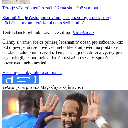
Toto je věk, od kterého začíná žena skutečně stárnout
Stárnutí žen je často popisováno jako pozvolný proces, který
přichází s prvními vráskami nebo šedinami. Z...
Tento článek byl publikován ze zdrojů
VímeVíc.cz
Články z VímeVíce.cz přinášejí rozmanitý obsah pro každého, kdo
rád objevuje, učí se nové věci nebo hledá odpovědi na praktické
otázky každodenního života. Témata sahají od zdraví a výživy přes
psychologii, technologie a domácnost až po vztahy, společenská
pozorování nebo nevšední...
Všechny články tohoto autora →
Vybrali jsme pro vás
Magazíny a zajímavosti