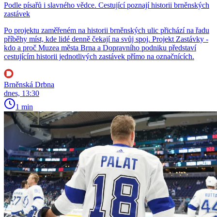
Podle písařů i slavného vědce. Cestující poznají historii brněnských
zastávek
Po projektu zaměřeném na historii brněnských ulic přichází na řadu
příběhy míst, kde lidé denně čekají na svůj spoj. Projekt Zastávky -
kdo a proč Muzea města Brna a Dopravního podniku představí
cestujícím historii jednotlivých zastávek přímo na označnících.
Brněnská Drbna
dnes, 13:30
1 min