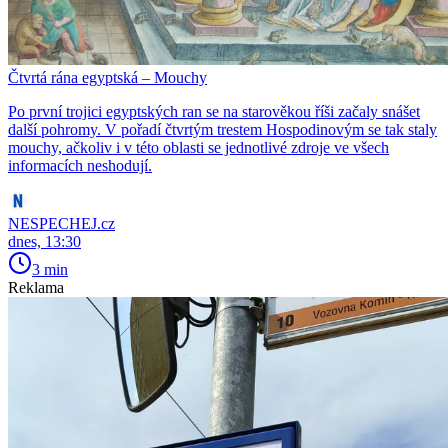
Čtvrtá rána egyptská – Mouchy
Po první trojici egyptských ran se na starověkou říši začaly snášet
další pohromy. V pořadí čtvrtým trestem Hospodinovým se tak staly
mouchy, ačkoliv i v této oblasti se jednotlivé zdroje ve všech
informacích neshodují.
NESPECHEJ.cz
dnes, 13:30
3 min
Reklama