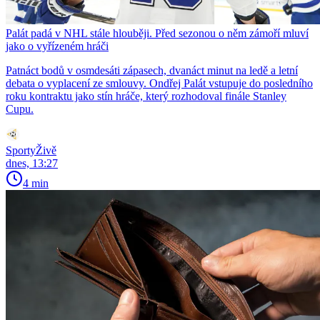
Palát padá v NHL stále hlouběji. Před sezonou o něm zámoří mluví
jako o vyřízeném hráči
Patnáct bodů v osmdesáti zápasech, dvanáct minut na ledě a letní
debata o vyplacení ze smlouvy. Ondřej Palát vstupuje do posledního
roku kontraktu jako stín hráče, který rozhodoval finále Stanley
Cupu.
SportyŽivě
dnes, 13:27
4 min