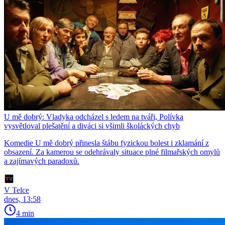
U mě dobrý: Vladyka odcházel s ledem na tváři, Polívka
vysvětloval plešatění a diváci si všimli školáckých chyb
Komedie U mě dobrý přinesla štábu fyzickou bolest i zklamání z
obsazení. Za kamerou se odehrávaly situace plné filmařských omylů
a zajímavých paradoxů.
V Telce
dnes, 13:58
4 min