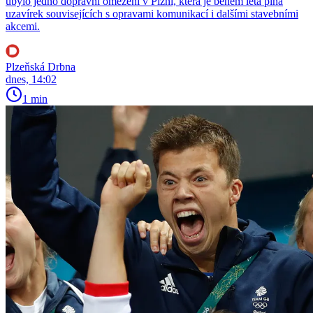
ubylo jedno dopravní omezení v Plzni, která je během léta plná
uzavírek souvisejících s opravami komunikací i dalšími stavebními
akcemi.
Plzeňská Drbna
dnes, 14:02
1 min