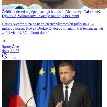
Žebříček deseti nejlépe placených tenistů: Alcaraz vydělal víc než
Djokovič, Williamsová inkasuje miliony i bez hraní
Carlos Alcaraz si za posledních dvanáct měsíců přišel na 1,34
miliardy korun. Novak Djokovič, dosud finanční král tenisu, na něj
ztrácí víc než 37 milionů dolarů.
SportyŽivě
dnes, 13:35
4 min