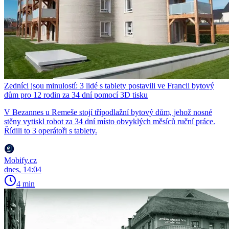
Zedníci jsou minulostí: 3 lidé s tablety postavili ve Francii bytový
dům pro 12 rodin za 34 dní pomocí 3D tisku
V Bezannes u Remeše stojí třípodlažní bytový dům, jehož nosné
stěny vytiskl robot za 34 dní místo obvyklých měsíců ruční práce.
Řídili to 3 operátoři s tablety.
Mobify.cz
dnes, 14:04
4 min