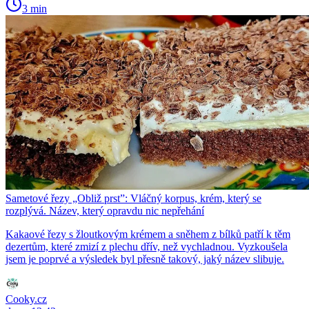
3 min
Sametové řezy „Obliž prst”: Vláčný korpus, krém, který se
rozplývá. Název, který opravdu nic nepřehání
Kakaové řezy s žloutkovým krémem a sněhem z bílků patří k těm
dezertům, které zmizí z plechu dřív, než vychladnou. Vyzkoušela
jsem je poprvé a výsledek byl přesně takový, jaký název slibuje.
Cooky.cz