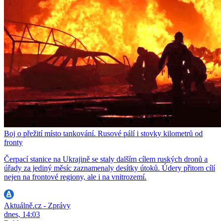
Boj o přežití místo tankování. Rusové pálí i stovky kilometrů od
fronty
Čerpací stanice na Ukrajině se staly dalším cílem ruských dronů a
úřady za jediný měsíc zaznamenaly desítky útoků. Údery přitom cílí
nejen na frontové regiony, ale i na vnitrozemí.
Aktuálně.cz - Zprávy
dnes, 14:03