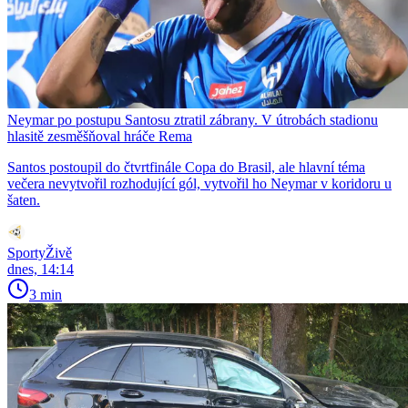
Neymar po postupu Santosu ztratil zábrany. V útrobách stadionu
hlasitě zesměšňoval hráče Rema
Santos postoupil do čtvrtfinále Copa do Brasil, ale hlavní téma
večera nevytvořil rozhodující gól, vytvořil ho Neymar v koridoru u
šaten.
SportyŽivě
dnes, 14:14
3 min