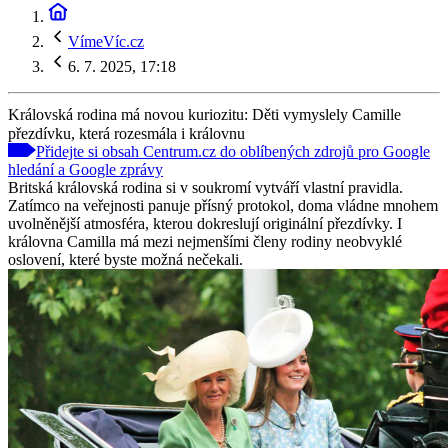
VímeVíc.cz
6. 7. 2025, 17:18
Královská rodina má novou kuriozitu: Děti vymyslely Camille
přezdívku, která rozesmála i královnu
Přidejte si obsah Centrum.cz do oblíbených zdrojů pro Google
hledání a Google zprávy
Britská královská rodina si v soukromí vytváří vlastní pravidla.
Zatímco na veřejnosti panuje přísný protokol, doma vládne mnohem
uvolněnější atmosféra, kterou dokreslují originální přezdívky. I
královna Camilla má mezi nejmenšími členy rodiny neobvyklé
oslovení, které byste možná nečekali.