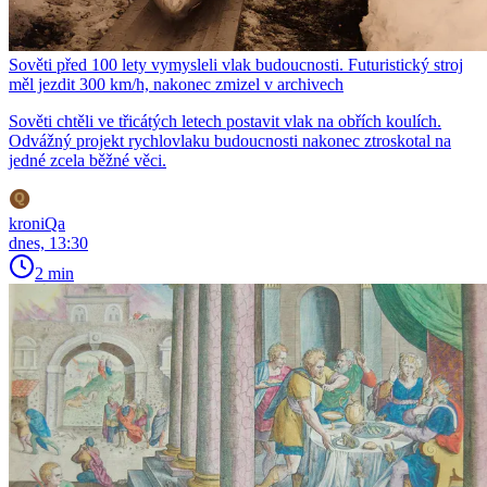
Sověti před 100 lety vymysleli vlak budoucnosti. Futuristický stroj
měl jezdit 300 km/h, nakonec zmizel v archivech
Sověti chtěli ve třicátých letech postavit vlak na obřích koulích.
Odvážný projekt rychlovlaku budoucnosti nakonec ztroskotal na
jedné zcela běžné věci.
kroniQa
dnes, 13:30
2 min