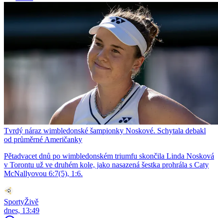
Tvrdý náraz wimbledonské šampionky Noskové. Schytala debakl
od průměrné Američanky
Pětadvacet dnů po wimbledonském triumfu skončila Linda Nosková
v Torontu už ve druhém kole, jako nasazená šestka prohrála s Caty
McNallyovou 6:7(5), 1:6.
SportyŽivě
dnes, 13:49