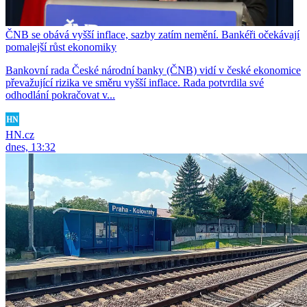
ČNB se obává vyšší inflace, sazby zatím nemění. Bankéři očekávají
pomalejší růst ekonomiky
Bankovní rada České národní banky (ČNB) vidí v české ekonomice
převažující rizika ve směru vyšší inflace. Rada potvrdila své
odhodlání pokračovat v...
HN.cz
dnes, 13:32