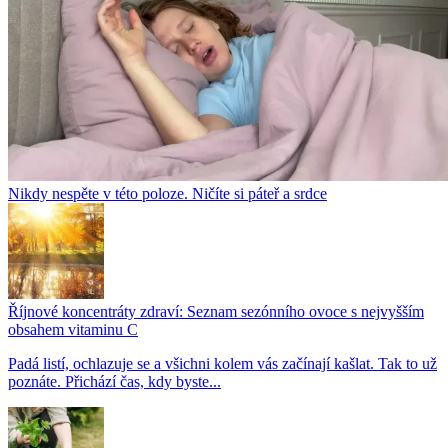
Nikdy nespěte v této poloze. Ničíte si páteř a srdce
Říjnové koncentráty zdraví: Seznam sezónního ovoce s nejvyšším
obsahem vitaminu C
Padá listí, ochlazuje se a všichni kolem vás začínají kašlat. Tak to už
poznáte. Přichází čas, kdy byste...