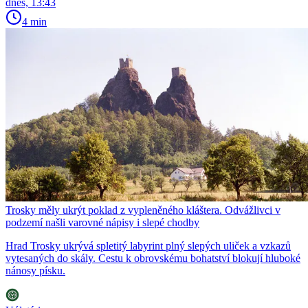
dnes, 13:43
4 min
Trosky měly ukrýt poklad z vypleněného kláštera. Odvážlivci v
podzemí našli varovné nápisy i slepé chodby
Hrad Trosky ukrývá spletitý labyrint plný slepých uliček a vzkazů
vytesaných do skály. Cestu k obrovskému bohatství blokují hluboké
nánosy písku.