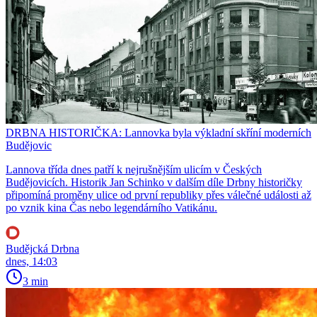
DRBNA HISTORIČKA: Lannovka byla výkladní skříní moderních
Budějovic
Lannova třída dnes patří k nejrušnějším ulicím v Českých
Budějovicích. Historik Jan Schinko v dalším díle Drbny historičky
připomíná proměny ulice od první republiky přes válečné události až
po vznik kina Čas nebo legendárního Vatikánu.
Budějcká Drbna
dnes, 14:03
3 min