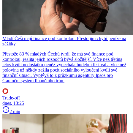
Mladí Češi mají finance pod kontrolou. Přesto jim chybí peníze na
zážitky
Přestože 83 % mladých Čechů tvrdí, že má své finance pod
kontrolou, realita jejich rozpočtů bývá složitější. Více než třetina
letos kvůli nedostatku peněz vynechala hudební festival a více než
polovina už někdy zažila pocit sociálního vyloučení kvůli své
finanční situaci. Vyplývá to z průzkumu agentury Ipsos pro
Garanční systém finančního trhu.
Trade-off
dnes, 13:25
2 min