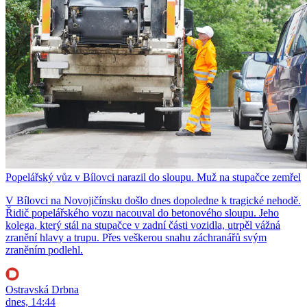
Popelářský vůz v Bílovci narazil do sloupu. Muž na stupačce zemřel
V Bílovci na Novojičínsku došlo dnes dopoledne k tragické nehodě.
Řidič popelářského vozu nacouval do betonového sloupu. Jeho
kolega, který stál na stupačce v zadní části vozidla, utrpěl vážná
zranění hlavy a trupu. Přes veškerou snahu záchranářů svým
zraněním podlehl.
Ostravská Drbna
dnes, 14:44