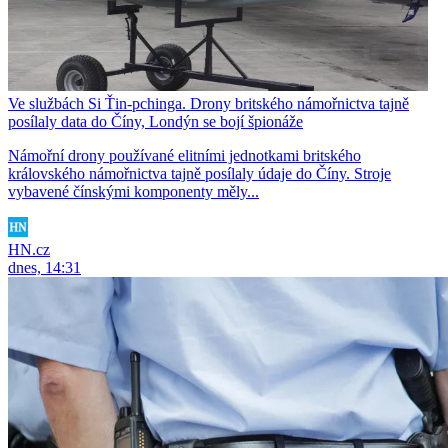
Ve službách Si Ťin-pchinga. Drony britského námořnictva tajně
posílaly data do Číny, Londýn se bojí špionáže
Námořní drony používané elitními jednotkami britského
královského námořnictva tajně posílaly údaje do Číny. Stroje
vybavené čínskými komponenty měly...
HN.cz
dnes, 14:31