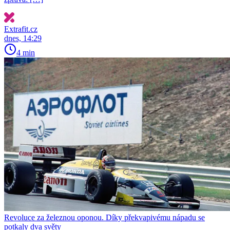
Extrafit.cz
dnes, 14:29
4 min
Revoluce za železnou oponou. Díky překvapivému nápadu se
potkaly dva světy