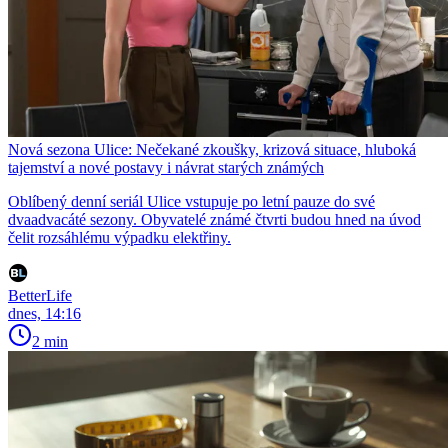
Nová sezona Ulice: Nečekané zkoušky, krizová situace, hluboká
tajemství a nové postavy i návrat starých známých
Oblíbený denní seriál Ulice vstupuje po letní pauze do své
dvaadvacáté sezony. Obyvatelé známé čtvrti budou hned na úvod
čelit rozsáhlému výpadku elektřiny.
BetterLife
dnes, 14:16
2 min