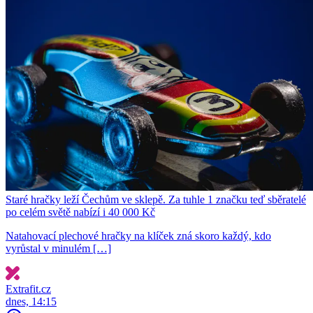
Staré hračky leží Čechům ve sklepě. Za tuhle 1 značku teď sběratelé
po celém světě nabízí i 40 000 Kč
Natahovací plechové hračky na klíček zná skoro každý, kdo
vyrůstal v minulém […]
Extrafit.cz
dnes, 14:15