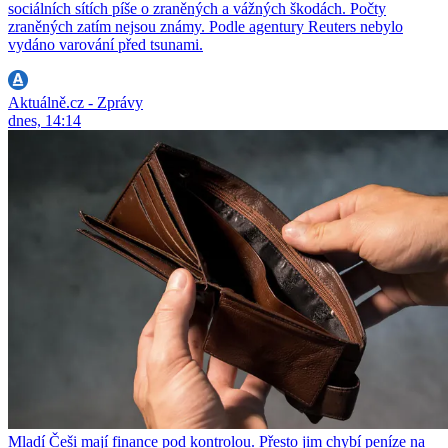
sociálních sítích píše o zraněných a vážných škodách. Počty
zraněných zatím nejsou známy. Podle agentury Reuters nebylo
vydáno varování před tsunami.
Aktuálně.cz - Zprávy
dnes, 14:14
Mladí Češi mají finance pod kontrolou. Přesto jim chybí peníze na