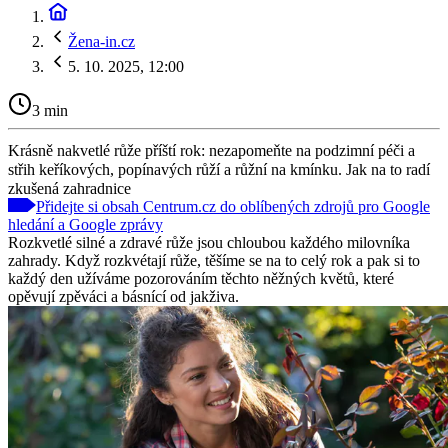
Žena-in.cz
5. 10. 2025, 12:00
3 min
Krásně nakvetlé růže příští rok: nezapomeňte na podzimní péči a
střih keříkových, popínavých růží a růžní na kmínku. Jak na to radí
zkušená zahradnice
Přidejte si obsah Centrum.cz do oblíbených zdrojů pro Google
hledání a Google zprávy
Rozkvetlé silné a zdravé růže jsou chloubou každého milovníka
zahrady. Když rozkvétají růže, těšíme se na to celý rok a pak si to
každý den užíváme pozorováním těchto něžných květů, které
opěvují zpěváci a básnící od jakživa.