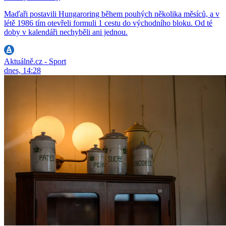
Maďaři postavili Hungaroring během pouhých několika měsíců, a v
létě 1986 tím otevřeli formuli 1 cestu do východního bloku. Od té
doby v kalendáři nechyběli ani jednou.
Aktuálně.cz - Sport
dnes, 14:28