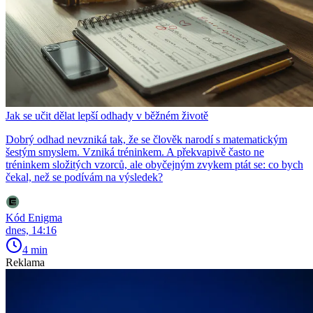
Jak se učit dělat lepší odhady v běžném životě
Dobrý odhad nevzniká tak, že se člověk narodí s matematickým
šestým smyslem. Vzniká tréninkem. A překvapivě často ne
tréninkem složitých vzorců, ale obyčejným zvykem ptát se: co bych
čekal, než se podívám na výsledek?
Kód Enigma
dnes, 14:16
4 min
Reklama