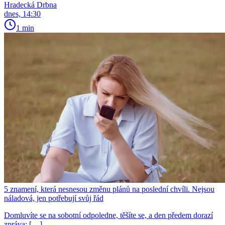
Hradecká Drbna
dnes, 14:30
1 min
5 znamení, která nesnesou změnu plánů na poslední chvíli. Nejsou
náladová, jen potřebují svůj řád
Domluvíte se na sobotní odpoledne, těšíte se, a den předem dorazí
zpráva: […]