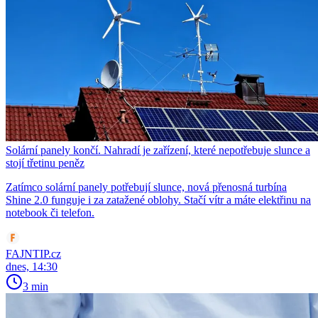
Solární panely končí. Nahradí je zařízení, které nepotřebuje slunce a
stojí třetinu peněz
Zatímco solární panely potřebují slunce, nová přenosná turbína
Shine 2.0 funguje i za zatažené oblohy. Stačí vítr a máte elektřinu na
notebook či telefon.
FAJNTIP.cz
dnes, 14:30
3 min