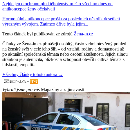
Nejde jen o ochranu před těhotenstvím. Co všechno dnes od
antikoncepce ženy očekávají
Hormonální antikoncepce prošla za posledních několik desetiletí
výrazným vývojem. Zatímco dříve byla jejím...
Tento článek byl publikován ze zdrojů
Žena-in.cz
Články ze Žena-in.cz přinášejí osobitý, často velmi otevřený pohled
na ženský svět v celé jeho šíři – od vztahů, rodiny a domácnosti až
po aktuální společenská témata nebo osobní zkušenosti. Jejich silnou
stránkou je autenticita, blízkost a schopnost otevřít i citlivá témata s
lidskostí, empatií...
Všechny články tohoto autora →
Vybrali jsme pro vás
Magazíny a zajímavosti