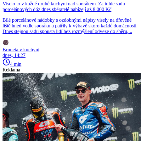
Viselo to v každé druhé kuchyni nad sporákem. Za tuhle sadu
porcelánových dóz dnes sběratelé nabízejí až 8 000 Kč
Bílé porcelánové nádobky s ozdobnými nápisy visely na dřevěné
liště hned vedle sporáku a patřily k výbavě skoro každé domácnosti.
Dnes stejnou sadu spousta lidí bez rozmýšlení odveze do sběru,...
Bruneta v kuchyni
dnes, 14:27
4 min
Reklama