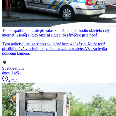
To, co spatřili policisté při zákroku, během pár hodin obletělo celý
internet. Zloděj si tuto bizarní situaci za rámeček jistě nedá
Tým policistů má za sebou skutečně kuriózní zásah. Muže totiž
přistihli právě ve chvíli, kdy si ulevoval na toaletě. Vše zachytila
policejní kamera.
Světkreativity
dnes, 14:51
2 min