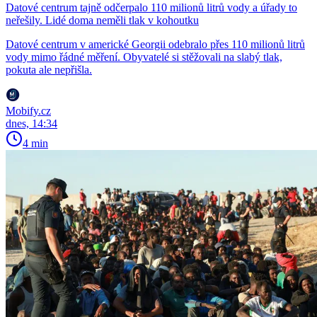
Datové centrum tajně odčerpalo 110 milionů litrů vody a úřady to
neřešily. Lidé doma neměli tlak v kohoutku
Datové centrum v americké Georgii odebralo přes 110 milionů litrů
vody mimo řádné měření. Obyvatelé si stěžovali na slabý tlak,
pokuta ale nepřišla.
Mobify.cz
dnes, 14:34
4 min