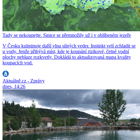
Tady se nekoupejte. Sinice se přemnožily už i v oblíbeném jezeře
V Česku kulminuje další vlna silných veder. Instinkt velí zchladit se
u vody. Jenže přibývá míst, kde je koupání rizikové, četné vodní
plochy neblaze rozkvetly. Dokládá to aktualizovaná mapa kvality
koupacích vod.
Aktuálně.cz - Zprávy
dnes, 14:26