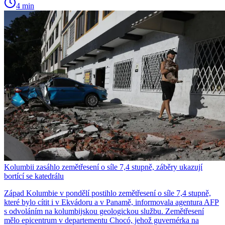
4 min
Kolumbii zasáhlo zemětřesení o síle 7,4 stupně, záběry ukazují
bortící se katedrálu
Západ Kolumbie v pondělí postihlo zemětřesení o síle 7,4 stupně,
které bylo cítit i v Ekvádoru a v Panamě, informovala agentura AFP
s odvoláním na kolumbijskou geologickou službu. Zemětřesení
mělo epicentrum v departementu Chocó, jehož guvernérka na