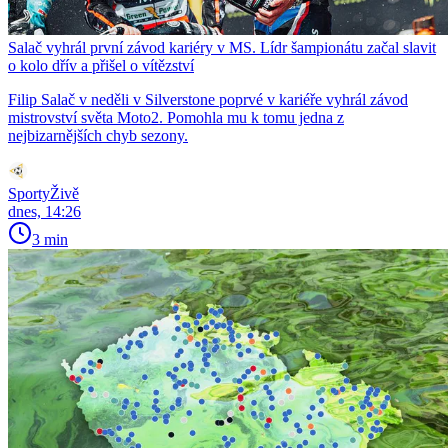
Salač vyhrál první závod kariéry v MS. Lídr šampionátu začal slavit
o kolo dřív a přišel o vítězství
Filip Salač v neděli v Silverstone poprvé v kariéře vyhrál závod
mistrovství světa Moto2. Pomohla mu k tomu jedna z
nejbizarnějších chyb sezony.
SportyŽivě
dnes, 14:26
3 min