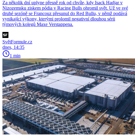
Za několik dní uplyne přesně rok od chvíle, kdy Isack Hadjar v
Nizozemsku ziskem pódia v Racing Bulls ohromil svět. Už ve své
druhé sezóně se Francouz přesunul do Red Bullu, v němž podává
vynikající výkony, kterými prolomil negativní dlouhou sérii
týmových kolegů Maxe Verstappena.
SvětFormule.cz
dnes, 14:35
1 min