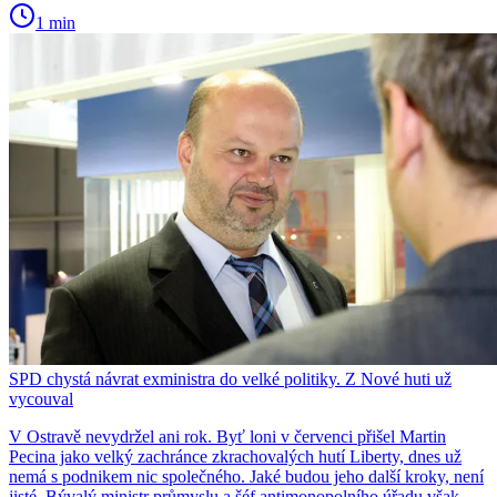
1 min
SPD chystá návrat exministra do velké politiky. Z Nové huti už
vycouval
V Ostravě nevydržel ani rok. Byť loni v červenci přišel Martin
Pecina jako velký zachránce zkrachovalých hutí Liberty, dnes už
nemá s podnikem nic společného. Jaké budou jeho další kroky, není
jisté. Bývalý ministr průmyslu a šéf antimonopolního úřadu však