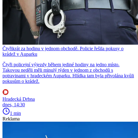
Čtyřikrát za hodinu v jednom obchodě. Policie řešila pokusy o
krádež v Auparku
Čtyři policejní výjezdy během jediné hodiny na jedno místo.
Takovou neděli měli minulý týden v jednom z obchodů s
potravinami v hradeckém Auparku. Hlídka tam byla přivolána kvůli
pokusům o krádež.
Hradecká Drbna
dnes, 14:30
1 min
Reklama