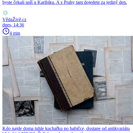
byste čekali spíš u Karibiku. A z Prahy tam dojedete za jediný den.
VědaŽivě.cz
dnes, 14:36
4 min
Kdo najde doma tuhle kuchařku po babičce, dostane od antikvariátu