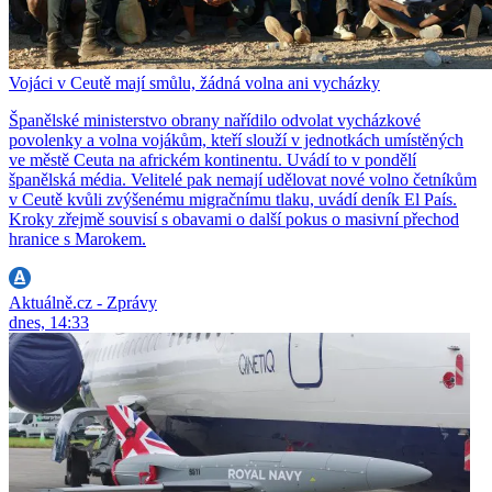
Vojáci v Ceutě mají smůlu, žádná volna ani vycházky
Španělské ministerstvo obrany nařídilo odvolat vycházkové
povolenky a volna vojákům, kteří slouží v jednotkách umístěných
ve městě Ceuta na africkém kontinentu. Uvádí to v pondělí
španělská média. Velitelé pak nemají udělovat nové volno četníkům
v Ceutě kvůli zvýšenému migračnímu tlaku, uvádí deník El País.
Kroky zřejmě souvisí s obavami o další pokus o masivní přechod
hranice s Marokem.
Aktuálně.cz - Zprávy
dnes, 14:33