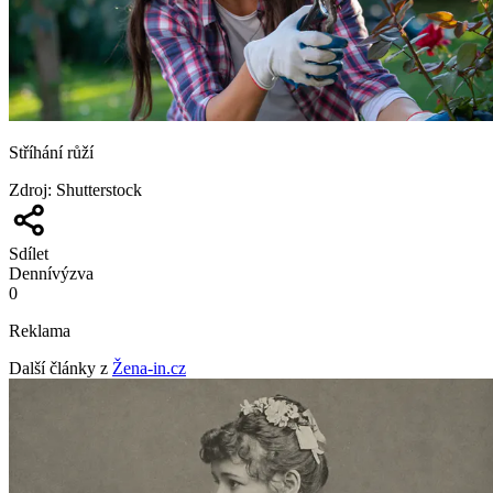
Stříhání růží
Zdroj
:
Shutterstock
Sdílet
Denní
výzva
0
Reklama
Další články z
Žena-in.cz