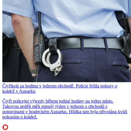
Čtyřikrát za hodinu v jednom obchodě. Policie řešila pokusy o
krádež v Auparku
Čtyři policejní výjezdy během jediné hodiny na jedno místo.
Takovou neděli měli minulý týden v jednom z obchodů s
potravinami v hradeckém Auparku. Hlídka tam byla přivolána kvůli
pokusům o krádež.