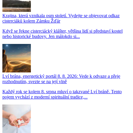
Krajina, která vznikala osm století. Vydejte se objevovat odkaz
cisterciáků kolem Zámku Žďár
Když se řekne cisterciácký klášter, většina lidí si představí kostel
nebo historické budovy. Jen málokdo si...
Lví brána, energetický portál 8. 8. 2026: Vede k odvaze a přeje
rozhodnutím, svezte se na její vlně
Každý rok se kolem 8. srpna mluví o takzvané Lví bráně. Tento
pojem vychází z moderní spirituální tradice,...