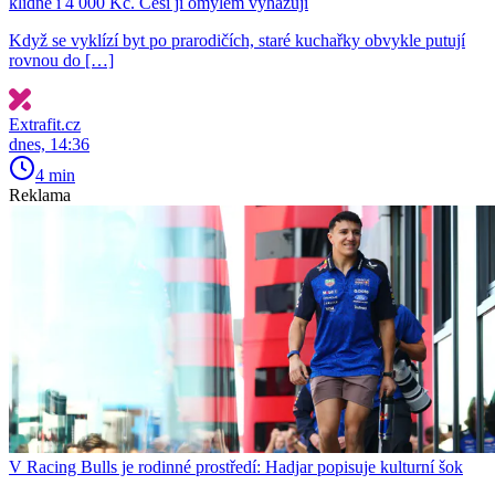
klidně i 4 000 Kč. Češi ji omylem vyhazují
Když se vyklízí byt po prarodičích, staré kuchařky obvykle putují
rovnou do […]
Extrafit.cz
dnes, 14:36
4 min
Reklama
V Racing Bulls je rodinné prostředí: Hadjar popisuje kulturní šok