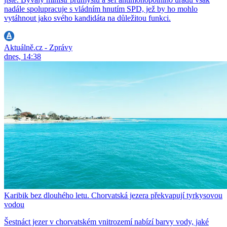
nadále spolupracuje s vládním hnutím SPD, jež by ho mohlo
vytáhnout jako svého kandidáta na důležitou funkci.
Aktuálně.cz - Zprávy
dnes, 14:38
Karibik bez dlouhého letu. Chorvatská jezera překvapují tyrkysovou
vodou
Šestnáct jezer v chorvatském vnitrozemí nabízí barvy vody, jaké