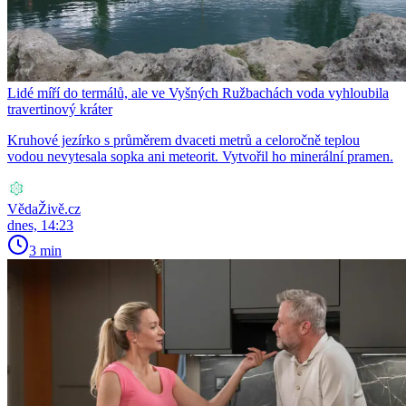
Lidé míří do termálů, ale ve Vyšných Ružbachách voda vyhloubila
travertinový kráter
Kruhové jezírko s průměrem dvaceti metrů a celoročně teplou
vodou nevytesala sopka ani meteorit. Vytvořil ho minerální pramen.
VědaŽivě.cz
dnes, 14:23
3 min