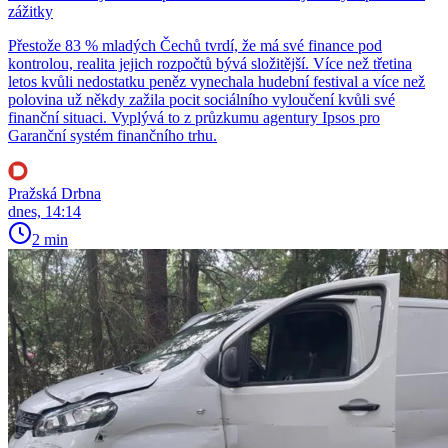
zážitky
Přestože 83 % mladých Čechů tvrdí, že má své finance pod
kontrolou, realita jejich rozpočtů bývá složitější. Více než třetina
letos kvůli nedostatku peněz vynechala hudební festival a více než
polovina už někdy zažila pocit sociálního vyloučení kvůli své
finanční situaci. Vyplývá to z průzkumu agentury Ipsos pro
Garanční systém finančního trhu.
Pražská Drbna
dnes, 14:14
2 min