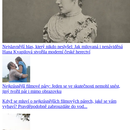
Nejslavnější hlas, který nikdo neslyšel: Jak milovaná i nenáviděná
Hana Kvapilová stvořila moderní české herectví
Nejkrásnější filmové páry: Jeden se ve skutečnosti nemohl snést,
jiný tvořil pár i mimo obrazovku
Když se mluví o nejkrásnějších filmových párech, jaké se vám
vybaví? Pravděpodobně zabrouzdáte do vod...