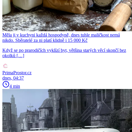
Měla ji v kuchyni každá hospodyně, dnes tuhle maličkost nemá
nikdo. Sběratelé za ni platí klidně i 15 000 Kč
Když se po prarodičích vyklízí byt, většina starých věcí skončí bez
okolků […]
PrimaProstor.cz
dnes, 04:37
4 min