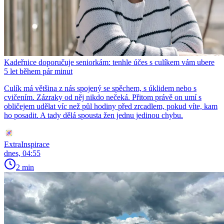
Kadeřnice doporučuje seniorkám: tenhle účes s culíkem vám ubere
5 let během pár minut
Culík má většina z nás spojený se spěchem, s úklidem nebo s
cvičením. Zázraky od něj nikdo nečeká. Přitom právě on umí s
obličejem udělat víc než půl hodiny před zrcadlem, pokud víte, kam
ho posadit. A tady dělá spousta žen jednu jedinou chybu.
ExtraInspirace
dnes, 04:55
2 min