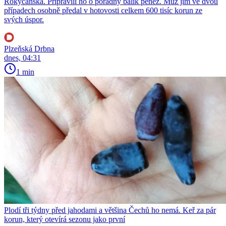
Rokycanska. Připravili ho o pořádný balík peněz. Muž jim ve dvou
případech osobně předal v hotovosti celkem 600 tisíc korun ze
svých úspor.
Plzeňská Drbna
dnes, 04:31
1 min
Plodí tři týdny před jahodami a většina Čechů ho nemá. Keř za pár
korun, který otevírá sezonu jako první