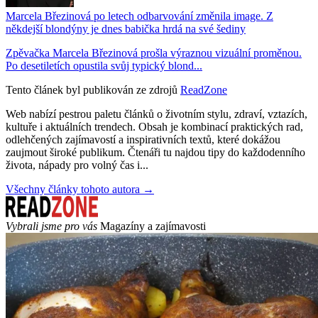
Marcela Březinová po letech odbarvování změnila image. Z
někdejší blondýny je dnes babička hrdá na své šediny
Zpěvačka Marcela Březinová prošla výraznou vizuální proměnou.
Po desetiletích opustila svůj typický blond...
Tento článek byl publikován ze zdrojů
ReadZone
Web nabízí pestrou paletu článků o životním stylu, zdraví, vztazích,
kultuře i aktuálních trendech. Obsah je kombinací praktických rad,
odlehčených zajímavostí a inspirativních textů, které dokážou
zaujmout široké publikum. Čtenáři tu najdou tipy do každodenního
života, nápady pro volný čas i...
Všechny články tohoto autora →
Vybrali jsme pro vás
Magazíny a zajímavosti