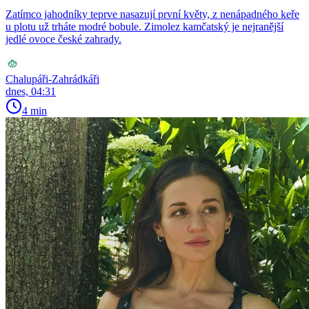
Zatímco jahodníky teprve nasazují první květy, z nenápadného keře
u plotu už trháte modré bobule. Zimolez kamčatský je nejranější
jedlé ovoce české zahrady.
Chalupáři-Zahrádkáři
dnes, 04:31
4 min