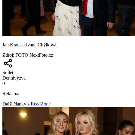
Jan Kraus a Ivana Chýlková
Zdroj
:
FOTO:NextFoto.cz
Sdílet
Denní
výzva
0
Reklama
Další články z
ReadZone