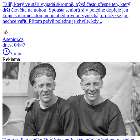
Talíř, který ve stáří vypadá skromně, bývá často přesně ten, který
drží člověka na nohou. Spousta seniorů si v poledne dopřeje jen
krajíc s marmeládou, nebo oběd rovnou vynechá, protože se jim
nechce vařit. Přitom právě poledne je chvíle, kdy...
Asenior.cz
dnes, 04:47
3 min
Reklama
Tomu se říká smůla: Dvojčata zemřela stejným způsobem na stejné