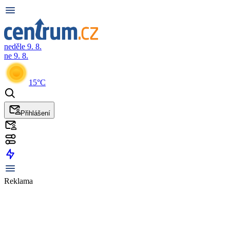
neděle 9. 8.
ne 9. 8.
15°C
Přihlášení
Reklama