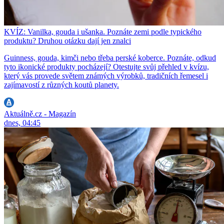
KVÍZ: Vanilka, gouda i ušanka. Poznáte zemi podle typického
produktu? Druhou otázku dají jen znalci
Guinness, gouda, kimči nebo třeba perské koberce. Poznáte, odkud
tyto ikonické produkty pocházejí? Otestujte svůj přehled v kvízu,
který vás provede světem známých výrobků, tradičních řemesel i
zajímavostí z různých koutů planety.
Aktuálně.cz - Magazín
dnes, 04:45