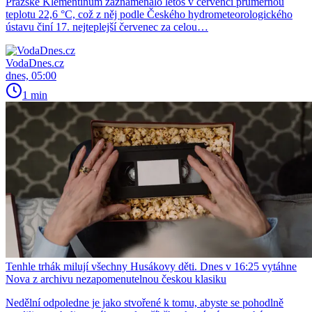
Pražské Klementinum zaznamenalo letos v červenci průměrnou
teplotu 22,6 °C, což z něj podle Českého hydrometeorologického
ústavu činí 17. nejteplejší červenec za celou…
VodaDnes.cz
dnes, 05:00
1 min
Tenhle trhák milují všechny Husákovy děti. Dnes v 16:25 vytáhne
Nova z archivu nezapomenutelnou českou klasiku
Nedělní odpoledne je jako stvořené k tomu, abyste se pohodlně