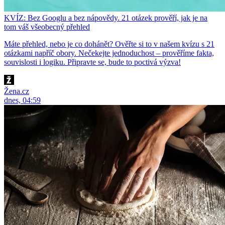
KVÍZ: Bez Googlu a bez nápovědy. 21 otázek prověří, jak je na
tom váš všeobecný přehled
Máte přehled, nebo je co dohánět? Ověřte si to v našem kvízu s 21
otázkami napříč obory. Nečekejte jednoduchost – prověříme fakta,
souvislosti i logiku. Připravte se, bude to poctivá výzva!
Žena.cz
dnes, 04:59