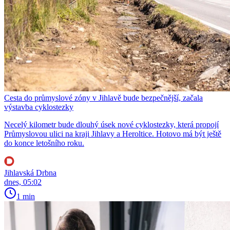
Cesta do průmyslové zóny v Jihlavě bude bezpečnější, začala
výstavba cyklostezky
Necelý kilometr bude dlouhý úsek nové cyklostezky, která propojí
Průmyslovou ulici na kraji Jihlavy a Heroltice. Hotovo má být ještě
do konce letošního roku.
Jihlavská Drbna
dnes, 05:02
1 min