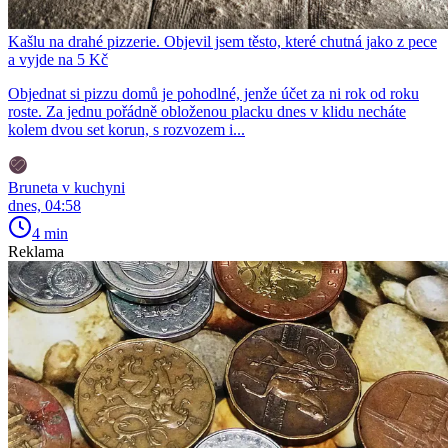
Kašlu na drahé pizzerie. Objevil jsem těsto, které chutná jako z pece
a vyjde na 5 Kč
Objednat si pizzu domů je pohodlné, jenže účet za ni rok od roku
roste. Za jednu pořádně obloženou placku dnes v klidu necháte
kolem dvou set korun, s rozvozem i...
Bruneta v kuchyni
dnes, 04:58
4 min
Reklama