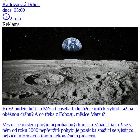
Karlovarská Drbna
dnes, 05:00
2 min
Reklama
Když budete hrát na Měsíci baseball, dokážete míček vyhodit až na
oběžnou dráhu? A co třeba z Fobosu, měsíce Marsu?
Vesmír je místem plným neprobádaných míst a záhad. I tak už se v
něm od roku 2000 nepřetržitě pohybuje posádka snažící se zjistit co
nejvíce informací o tomto nekonečném prostoru.