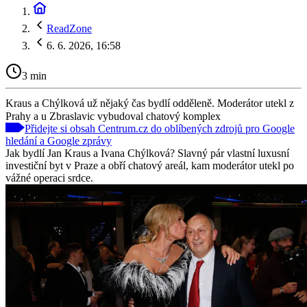
ReadZone
6. 6. 2026, 16:58
3 min
Kraus a Chýlková už nějaký čas bydlí odděleně. Moderátor utekl z
Prahy a u Zbraslavic vybudoval chatový komplex
Přidejte si obsah Centrum.cz do oblíbených zdrojů pro Google
hledání a Google zprávy
Jak bydlí Jan Kraus a Ivana Chýlková? Slavný pár vlastní luxusní
investiční byt v Praze a obří chatový areál, kam moderátor utekl po
vážné operaci srdce.