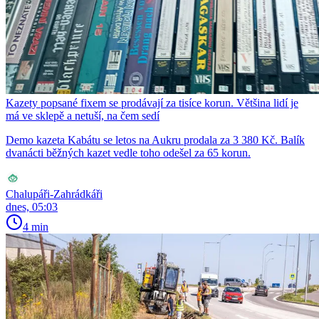
Kazety popsané fixem se prodávají za tisíce korun. Většina lidí je
má ve sklepě a netuší, na čem sedí
Demo kazeta Kabátu se letos na Aukru prodala za 3 380 Kč. Balík
dvanácti běžných kazet vedle toho odešel za 65 korun.
Chalupáři-Zahrádkáři
dnes, 05:03
4 min