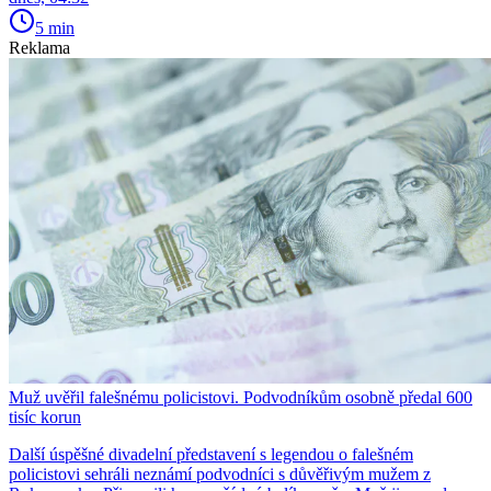
5 min
Reklama
Muž uvěřil falešnému policistovi. Podvodníkům osobně předal 600
tisíc korun
Další úspěšné divadelní představení s legendou o falešném
policistovi sehráli neznámí podvodníci s důvěřivým mužem z