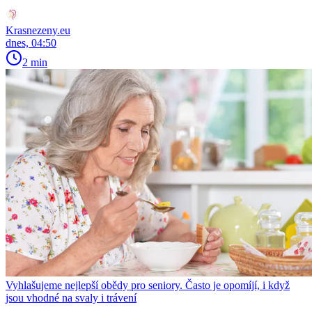
Krasnezeny.eu
dnes, 04:50
2 min
Vyhlašujeme nejlepší obědy pro seniory. Často je opomíjí, i když
jsou vhodné na svaly i trávení