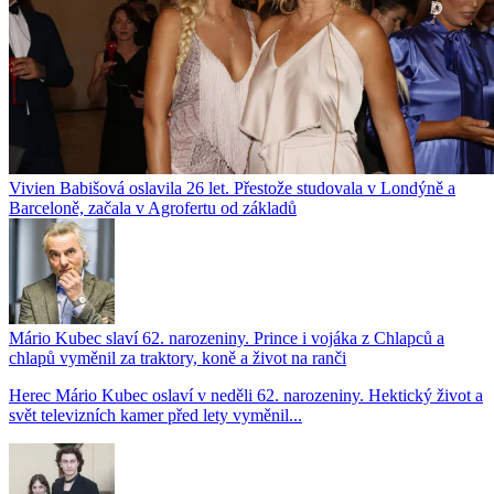
Vivien Babišová oslavila 26 let. Přestože studovala v Londýně a
Barceloně, začala v Agrofertu od základů
Mário Kubec slaví 62. narozeniny. Prince i vojáka z Chlapců a
chlapů vyměnil za traktory, koně a život na ranči
Herec Mário Kubec oslaví v neděli 62. narozeniny. Hektický život a
svět televizních kamer před lety vyměnil...