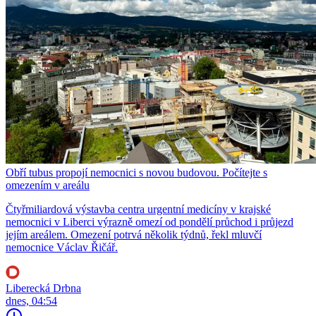
Obří tubus propojí nemocnici s novou budovou. Počítejte s
omezením v areálu
Čtyřmiliardová výstavba centra urgentní medicíny v krajské
nemocnici v Liberci výrazně omezí od pondělí průchod i průjezd
jejím areálem. Omezení potrvá několik týdnů, řekl mluvčí
nemocnice Václav Řičář.
Liberecká Drbna
dnes, 04:54