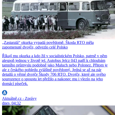
„Zastaralá“ okurka vypadá povědomě. Škoda RTO měla
zapomenuté dvojče, odvezlo celé Polsko
Říkají mu okurka a kdo žil v socialistickém Polsku, patrně v něm
alespoň jednou v životě jel. Autobus Jelcz 043 patří k chloubám
tamního průmyslu podobně jako Maluch nebo Polonez. Přitom je
ale z českého pohledu zvláštně povědomý. Jedná se až na pár
detailů o věrné dvojče Škody 706 RTO. Dvojče, které ale svého
sourozence o spoustu let přežilo a nakonec mu i vlezlo na jeho
domácí píseček.
Aktuálně.cz - Zprávy
dnes, 04:32