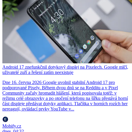
Android 17 znefunkčnil dotykový displej na Pixelech. Google mlčí,
uživatelé zuří a řešení zatím neexistuje
Dne 16. června 2026 Google uvolnil stabilní Android 17 pro
podporované Pixely. Během dvou dnů se na Redditu a v Pixel
Community začaly hromadit hlášení, která popisovala totéž: v
režimu celé obrazovky a po otočení telefonu na šířku přestává horní
část displeje předávat dotyky aplikaci. Tlačítka v horních rozích her
nereagují, ovládací prvky YouTube v...
Mobify.cz
dnes, 04:32