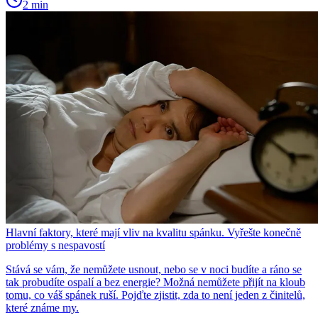
2 min
Hlavní faktory, které mají vliv na kvalitu spánku. Vyřešte konečně
problémy s nespavostí
Stává se vám, že nemůžete usnout, nebo se v noci budíte a ráno se
tak probudíte ospalí a bez energie? Možná nemůžete přijít na kloub
tomu, co váš spánek ruší. Pojďte zjistit, zda to není jeden z činitelů,
které známe my.