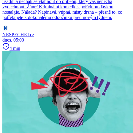
usadili a nechali se vtáhnout do příběhu, který vás nenechá
vydechnout. Žánr? Kriminální komedie s pořádnou dávkou
nostalgie. Nálada? Napínavá, vtipná, místy drsná – přesně to, co
potřebujete k dokonalému odpočinku před novým týdnem.
NESPECHEJ.cz
dnes, 05:00
4 min