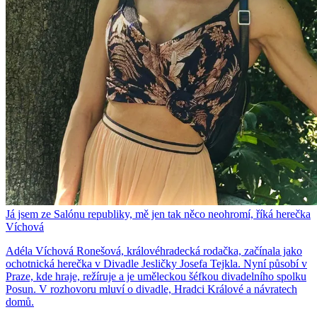
Já jsem ze Salónu republiky, mě jen tak něco neohromí, říká herečka
Víchová
Adéla Víchová Ronešová, královéhradecká rodačka, začínala jako
ochotnická herečka v Divadle Jesličky Josefa Tejkla. Nyní působí v
Praze, kde hraje, režíruje a je uměleckou šéfkou divadelního spolku
Posun. V rozhovoru mluví o divadle, Hradci Králové a návratech
domů.