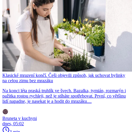
Klasické mrazení končí. Češi objevili způsob, jak uchovat bylinky
na celou zimu bez mrazáku
Na konci léta praská truhlík ve švech. Bazalka, tymián, rozmarýn i
pažitka rostou rychleji, než je stíháte spotřebovat. První, co většinu
lidí napadne, je nasekat je a hodit do mrazáku....
Bruneta v kuchyni
dnes, 05:02
3 min