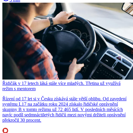
Řidičák v 17 letech láká stále více mladých. Třetina už využívá
režim s mentorem
Řízení od 17 let si v Česku získává stále větší oblibu. Od zavedení
systému L17 na začátku roku 2024 získalo řidičské oprávnění
skupiny B v tomto režimu už 72 465 lidí. V posledních měsících
navíc podíl sedmnáctiletých řidičů mezi novými držiteli oprávnění
překročil 30 procent.