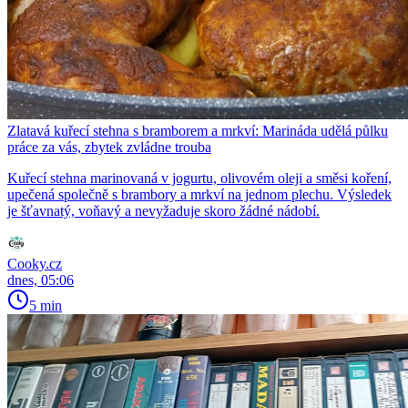
Zlatavá kuřecí stehna s bramborem a mrkví: Marináda udělá půlku
práce za vás, zbytek zvládne trouba
Kuřecí stehna marinovaná v jogurtu, olivovém oleji a směsi koření,
upečená společně s brambory a mrkví na jednom plechu. Výsledek
je šťavnatý, voňavý a nevyžaduje skoro žádné nádobí.
Cooky.cz
dnes, 05:06
5 min