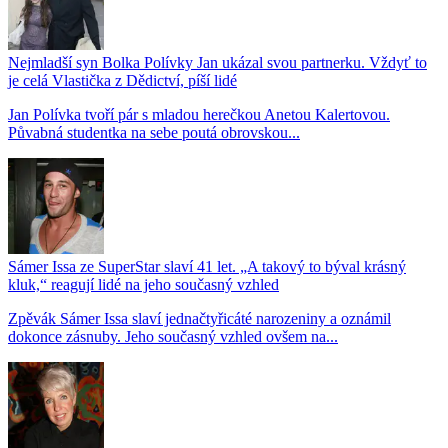
Nejmladší syn Bolka Polívky Jan ukázal svou partnerku. Vždyť to
je celá Vlastička z Dědictví, píší lidé
Jan Polívka tvoří pár s mladou herečkou Anetou Kalertovou.
Půvabná studentka na sebe poutá obrovskou...
Sámer Issa ze SuperStar slaví 41 let. „A takový to býval krásný
kluk,“ reagují lidé na jeho současný vzhled
Zpěvák Sámer Issa slaví jednačtyřicáté narozeniny a oznámil
dokonce zásnuby. Jeho současný vzhled ovšem na...