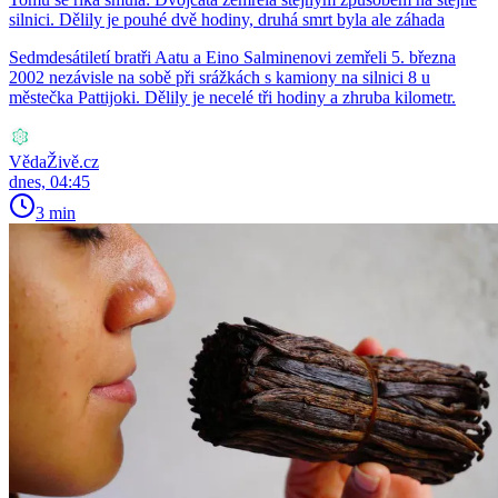
silnici. Dělily je pouhé dvě hodiny, druhá smrt byla ale záhada
Sedmdesátiletí bratři Aatu a Eino Salminenovi zemřeli 5. března
2002 nezávisle na sobě při srážkách s kamiony na silnici 8 u
městečka Pattijoki. Dělily je necelé tři hodiny a zhruba kilometr.
VědaŽivě.cz
dnes, 04:45
3 min