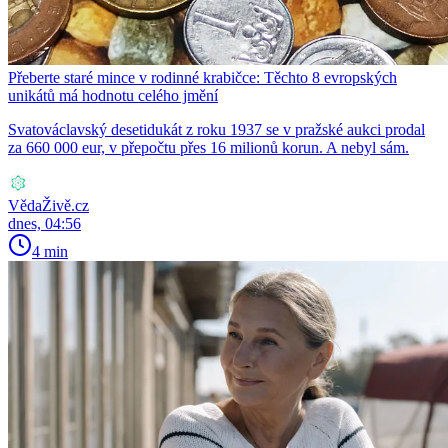
Přeberte staré mince v rodinné krabičce: Těchto 8 evropských
unikátů má hodnotu celého jmění
Svatováclavský desetidukát z roku 1937 se v pražské aukci prodal
za 660 000 eur, v přepočtu přes 16 milionů korun. A nebyl sám.
VědaŽivě.cz
dnes, 04:56
4 min