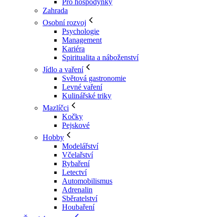
Pro hospodyňky
Zahrada
Osobní rozvoj
Psychologie
Management
Kariéra
Spiritualita a náboženství
Jídlo a vaření
Světová gastronomie
Levné vaření
Kulinářské triky
Mazlíčci
Kočky
Pejskové
Hobby
Modelářství
Včelařství
Rybaření
Letectví
Automobilismus
Adrenalin
Sběratelství
Houbaření