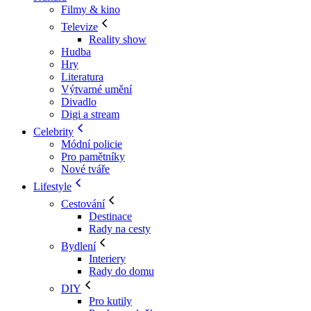
Filmy & kino
Televize
Reality show
Hudba
Hry
Literatura
Výtvarné umění
Divadlo
Digi a stream
Celebrity
Módní policie
Pro pamětníky
Nové tváře
Lifestyle
Cestování
Destinace
Rady na cesty
Bydlení
Interiery
Rady do domu
DIY
Pro kutily