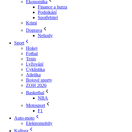
Ekonomika
Finance a burza
Podnikání
Spotřebitel
Krimi
Doprava
Nehody
Sport
Hokej
Fotbal
Tenis
Lyžování
Cyklistika
Atletika
Bojové sporty
ZOH 2026
Basketbal
NBA
Motosport
F1
Auto-moto
Elektromobily
Kultura