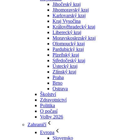
Jihočeský kraj
Jihomoravský kraj
Karlovarský kraj
Kraj Vysočina
Králověhradecký kraj
Liberecký kraj
Moravskoslezský kraj
Olomoucký kraj
Pardubický kraj
Plzeňský kraj
Středočeský kraj
Ústecký kraj
Zlínský kraj
Praha
Brno
Ostrava
Školství
Zdravotnictví
Politika
O počasí
Volby 2026
Zahraničí
Evropa
Slovensko