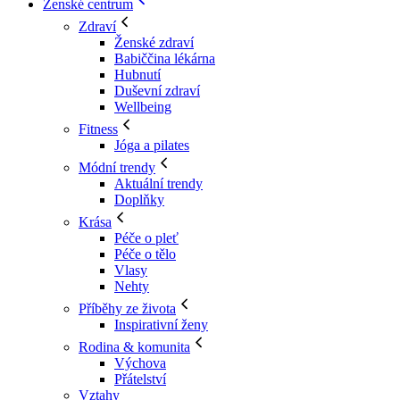
Ženské centrum
Zdraví
Ženské zdraví
Babiččina lékárna
Hubnutí
Duševní zdraví
Wellbeing
Fitness
Jóga a pilates
Módní trendy
Aktuální trendy
Doplňky
Krása
Péče o pleť
Péče o tělo
Vlasy
Nehty
Příběhy ze života
Inspirativní ženy
Rodina & komunita
Výchova
Přátelství
Vztahy