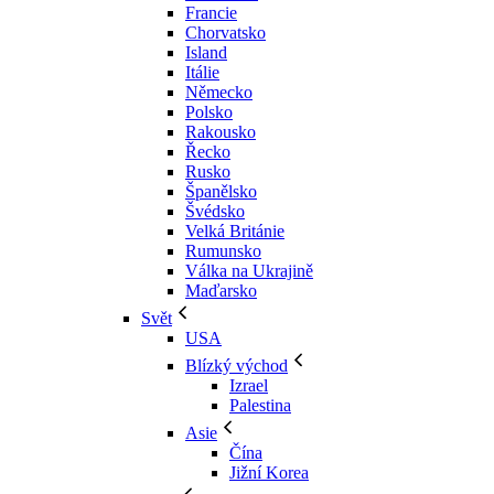
Francie
Chorvatsko
Island
Itálie
Německo
Polsko
Rakousko
Řecko
Rusko
Španělsko
Švédsko
Velká Británie
Rumunsko
Válka na Ukrajině
Maďarsko
Svět
USA
Blízký východ
Izrael
Palestina
Asie
Čína
Jižní Korea