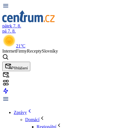
pátek 7. 8.
pá 7. 8.
21°C
Internet
Firmy
Recepty
Slovníky
Přihlášení
Zprávy
Domácí
Regionální