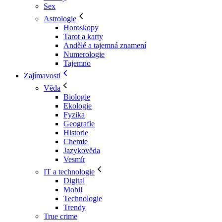
Sex
Astrologie
Horoskopy
Tarot a karty
Andělé a tajemná znamení
Numerologie
Tajemno
Zajímavosti
Věda
Biologie
Ekologie
Fyzika
Geografie
Historie
Chemie
Jazykověda
Vesmír
IT a technologie
Digital
Mobil
Technologie
Trendy
True crime