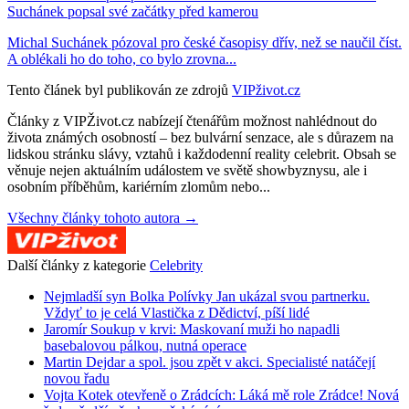
Suchánek popsal své začátky před kamerou
Michal Suchánek pózoval pro české časopisy dřív, než se naučil číst.
A oblékali ho do toho, co bylo zrovna...
Tento článek byl publikován ze zdrojů
VIPživot.cz
Články z VIPŽivot.cz nabízejí čtenářům možnost nahlédnout do
života známých osobností – bez bulvární senzace, ale s důrazem na
lidskou stránku slávy, vztahů i každodenní reality celebrit. Obsah se
věnuje nejen aktuálním událostem ve světě showbyznysu, ale i
osobním příběhům, kariérním zlomům nebo...
Všechny články tohoto autora →
Další články z kategorie
Celebrity
Nejmladší syn Bolka Polívky Jan ukázal svou partnerku.
Vždyť to je celá Vlastička z Dědictví, píší lidé
Jaromír Soukup v krvi: Maskovaní muži ho napadli
basebalovou pálkou, nutná operace
Martin Dejdar a spol. jsou zpět v akci. Specialisté natáčejí
novou řadu
Vojta Kotek otevřeně o Zrádcích: Láká mě role Zrádce! Nová