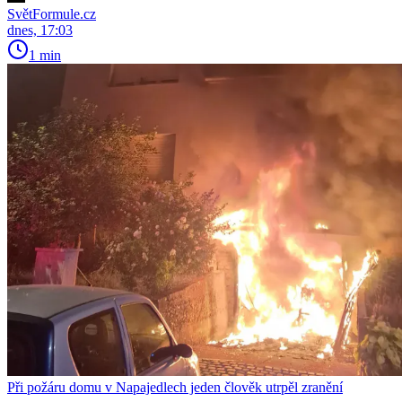
SvětFormule.cz
dnes, 17:03
1 min
Při požáru domu v Napajedlech jeden člověk utrpěl zranění