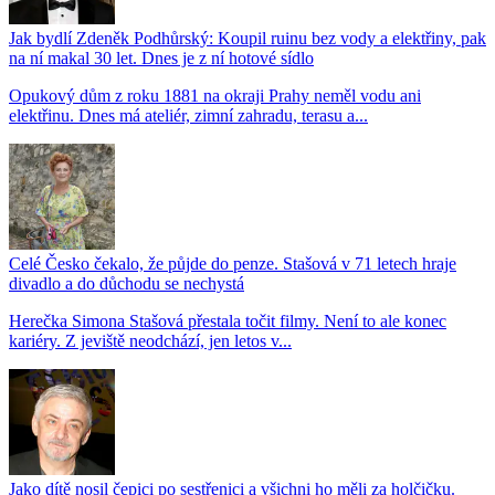
Jak bydlí Zdeněk Podhůrský: Koupil ruinu bez vody a elektřiny, pak
na ní makal 30 let. Dnes je z ní hotové sídlo
Opukový dům z roku 1881 na okraji Prahy neměl vodu ani
elektřinu. Dnes má ateliér, zimní zahradu, terasu a...
Celé Česko čekalo, že půjde do penze. Stašová v 71 letech hraje
divadlo a do důchodu se nechystá
Herečka Simona Stašová přestala točit filmy. Není to ale konec
kariéry. Z jeviště neodchází, jen letos v...
Jako dítě nosil čepici po sestřenici a všichni ho měli za holčičku.