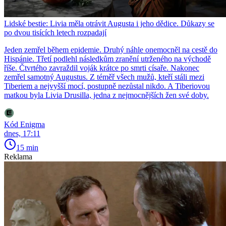
Lidské bestie: Livia měla otrávit Augusta i jeho dědice. Důkazy se
po dvou tisících letech rozpadají
Jeden zemřel během epidemie. Druhý náhle onemocněl na cestě do
Hispánie. Třetí podlehl následkům zranění utrženého na východě
říše. Čtvrtého zavraždil voják krátce po smrti císaře. Nakonec
zemřel samotný Augustus. Z téměř všech mužů, kteří stáli mezi
Tiberiem a nejvyšší mocí, postupně nezůstal nikdo. A Tiberiovou
matkou byla Livia Drusilla, jedna z nejmocnějších žen své doby.
Kód Enigma
dnes, 17:11
15 min
Reklama