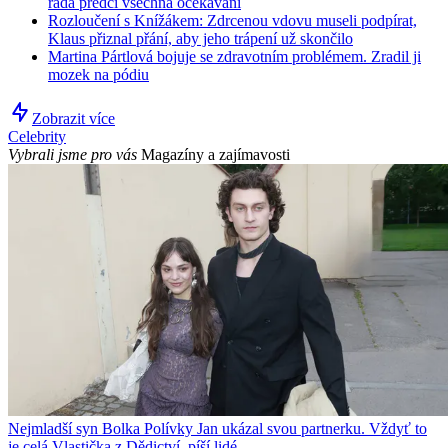
řada předčí všechna očekávání
Rozloučení s Knížákem: Zdrcenou vdovu museli podpírat,
Klaus přiznal přání, aby jeho trápení už skončilo
Martina Pártlová bojuje se zdravotním problémem. Zradil ji
mozek na pódiu
Zobrazit více
Celebrity
Vybrali jsme pro vás
Magazíny a zajímavosti
Nejmladší syn Bolka Polívky Jan ukázal svou partnerku. Vždyť to
je celá Vlastička z Dědictví, píší lidé