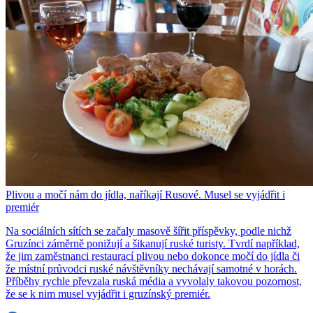
Plivou a močí nám do jídla, naříkají Rusové. Musel se vyjádřit i
premiér
Na sociálních sítích se začaly masově šířit příspěvky, podle nichž
Gruzínci záměrně ponižují a šikanují ruské turisty. Tvrdí například,
že jim zaměstnanci restaurací plivou nebo dokonce močí do jídla či
že místní průvodci ruské návštěvníky nechávají samotné v horách.
Příběhy rychle převzala ruská média a vyvolaly takovou pozornost,
že se k nim musel vyjádřit i gruzínský premiér.