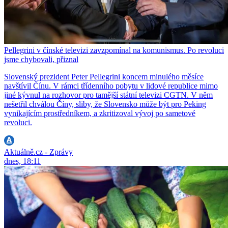
Pellegrini v čínské televizi zavzpomínal na komunismus. Po revoluci
jsme chybovali, přiznal
Slovenský prezident Peter Pellegrini koncem minulého měsíce
navštívil Čínu. V rámci třídenního pobytu v lidové republice mimo
jiné kývnul na rozhovor pro tamější státní televizi CGTN. V něm
nešetřil chválou Číny, sliby, že Slovensko může být pro Peking
vynikajícím prostředníkem, a zkritizoval vývoj po sametové
revoluci.
Aktuálně.cz - Zprávy
dnes, 18:11