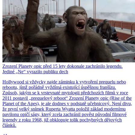
Zrození Planety opic před 15 lety dokonale zachránilo legendu.
Jediné „Ne“ vyrazilo publiku dech
Hollywood si vždycky najde záminku k vytvoření prequelu nebo
rebootu, jímž pořádně vyždímá existující úspěšnou franšízu.
Způsob, jakým se k vrstevnaté mytologii předchozích filmů v roce
2011 postavil „prequelový reboot“ Zrození Planety opic (Rise of the
Planet of the Apes), je ale dodnes v podstatě učebnicový. Není divu,
že první velký snímek Ruperta Wyatta položil základ modernímu
pavilonu opičí ságy, který zcela zachránil pověst původní filmové
legendy z roku 1968, již obklopuje tolik pochybných dějových
článků.