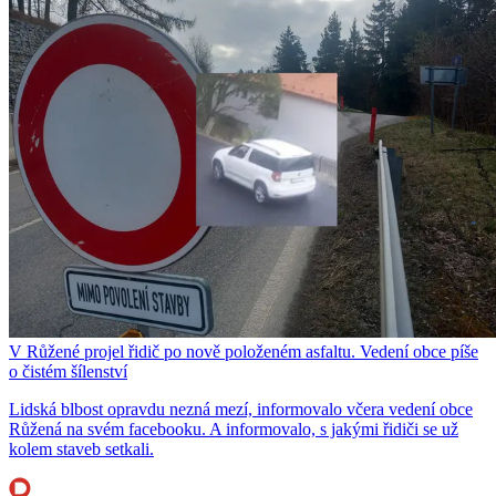
V Růžené projel řidič po nově položeném asfaltu. Vedení obce píše
o čistém šílenství
Lidská blbost opravdu nezná mezí, informovalo včera vedení obce
Růžená na svém facebooku. A informovalo, s jakými řidiči se už
kolem staveb setkali.