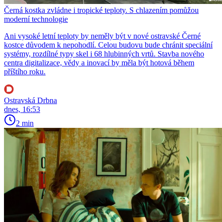
Černá kostka zvládne i tropické teploty. S chlazením pomůžou
moderní technologie
Ani vysoké letní teploty by neměly být v nové ostravské Černé
kostce důvodem k nepohodlí. Celou budovu bude chránit speciální
systémy, rozdílné typy skel i 68 hlubinných vrtů. Stavba nového
centra digitalizace, vědy a inovací by měla být hotová během
příštího roku.
Ostravská Drbna
dnes, 16:53
2 min