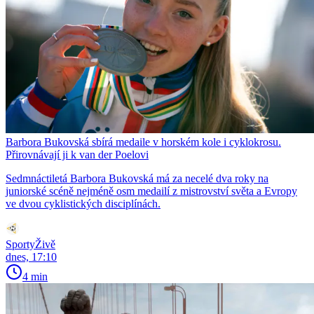
Barbora Bukovská sbírá medaile v horském kole i cyklokrosu.
Přirovnávají ji k van der Poelovi
Sedmnáctiletá Barbora Bukovská má za necelé dva roky na
juniorské scéně nejméně osm medailí z mistrovství světa a Evropy
ve dvou cyklistických disciplínách.
SportyŽivě
dnes, 17:10
4 min