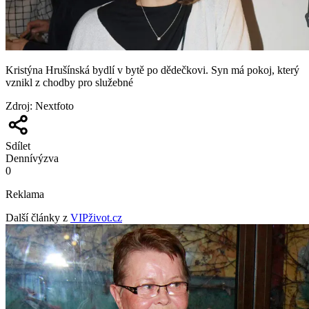
Kristýna Hrušínská bydlí v bytě po dědečkovi. Syn má pokoj, který
vznikl z chodby pro služebné
Zdroj
:
Nextfoto
Sdílet
Denní
výzva
0
Reklama
Další články z
VIPživot.cz