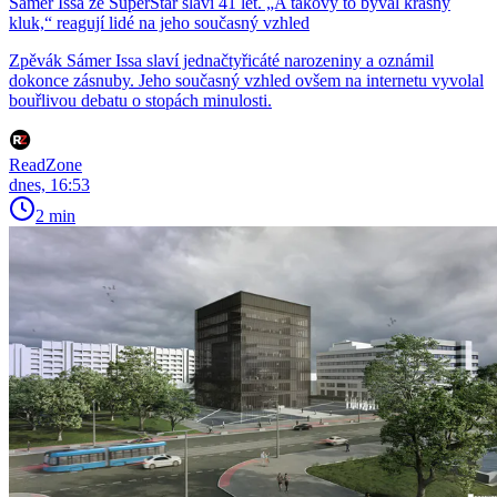
Sámer Issa ze SuperStar slaví 41 let. „A takový to býval krásný
kluk,“ reagují lidé na jeho současný vzhled
Zpěvák Sámer Issa slaví jednačtyřicáté narozeniny a oznámil
dokonce zásnuby. Jeho současný vzhled ovšem na internetu vyvolal
bouřlivou debatu o stopách minulosti.
ReadZone
dnes, 16:53
2 min