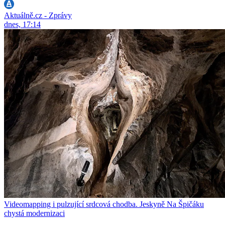
Aktuálně.cz - Zprávy
dnes, 17:14
Videomapping i pulzující srdcová chodba. Jeskyně Na Špičáku
chystá modernizaci