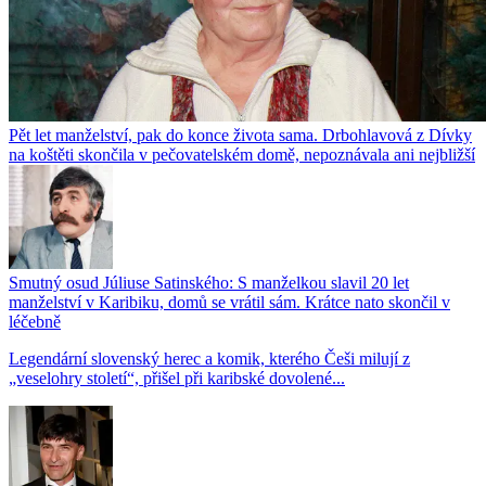
Pět let manželství, pak do konce života sama. Drbohlavová z Dívky
na koštěti skončila v pečovatelském domě, nepoznávala ani nejbližší
Smutný osud Júliuse Satinského: S manželkou slavil 20 let
manželství v Karibiku, domů se vrátil sám. Krátce nato skončil v
léčebně
Legendární slovenský herec a komik, kterého Češi milují z
„veselohry století“, přišel při karibské dovolené...