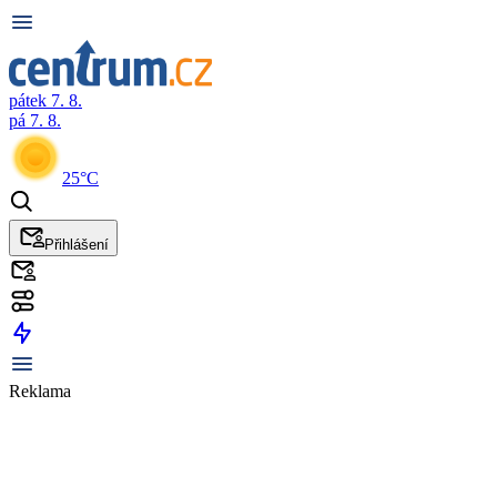
pátek 7. 8.
pá 7. 8.
25°C
Přihlášení
Reklama