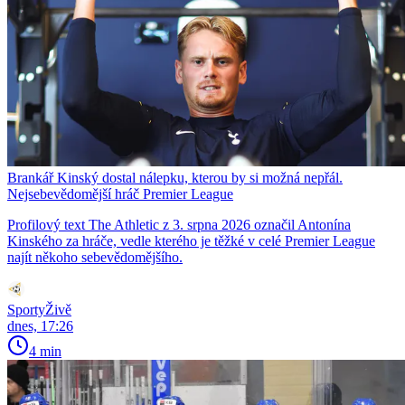
Brankář Kinský dostal nálepku, kterou by si možná nepřál.
Nejsebevědomější hráč Premier League
Profilový text The Athletic z 3. srpna 2026 označil Antonína
Kinského za hráče, vedle kterého je těžké v celé Premier League
najít někoho sebevědomějšího.
SportyŽivě
dnes, 17:26
4 min