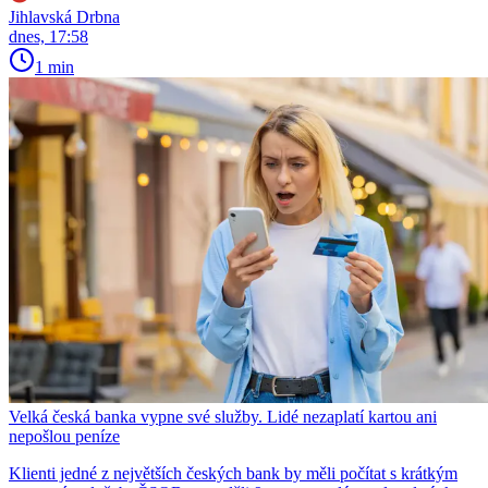
Jihlavská Drbna
dnes, 17:58
1 min
Velká česká banka vypne své služby. Lidé nezaplatí kartou ani
nepošlou peníze
Klienti jedné z největších českých bank by měli počítat s krátkým