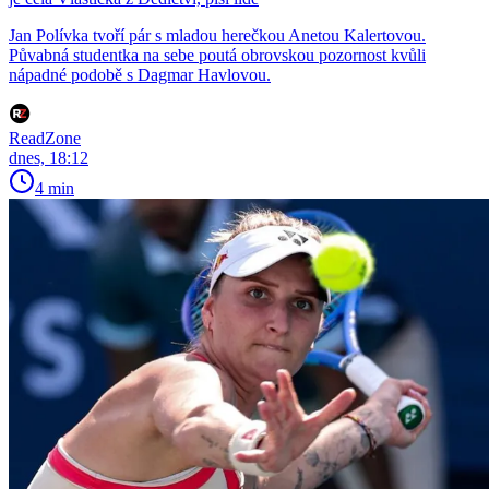
Jan Polívka tvoří pár s mladou herečkou Anetou Kalertovou.
Půvabná studentka na sebe poutá obrovskou pozornost kvůli
nápadné podobě s Dagmar Havlovou.
ReadZone
dnes, 18:12
4 min