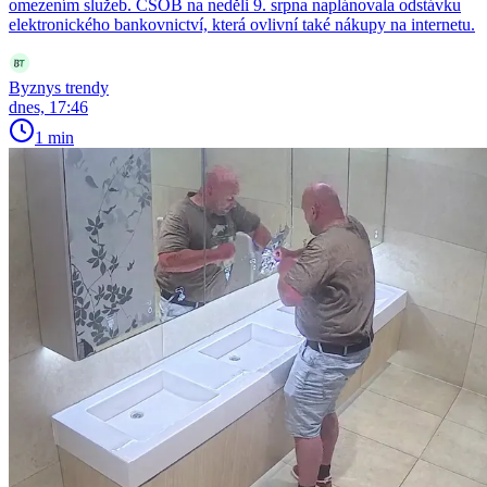
omezením služeb. ČSOB na neděli 9. srpna naplánovala odstávku
elektronického bankovnictví, která ovlivní také nákupy na internetu.
Byznys trendy
dnes, 17:46
1 min