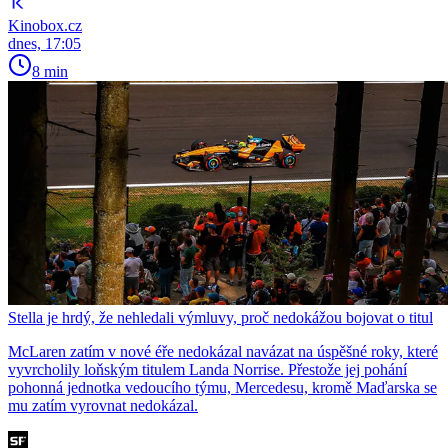
Kinobox.cz
dnes, 17:05
8 min
Stella je hrdý, že nehledali výmluvy, proč nedokážou bojovat o titul
McLaren zatím v nové éře nedokázal navázat na úspěšné roky, které
vyvrcholily loňským titulem Landa Norrise. Přestože jej pohání
pohonná jednotka vedoucího týmu, Mercedesu, kromě Maďarska se
mu zatím vyrovnat nedokázal.