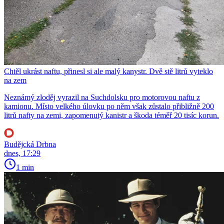
Chtěl ukrást naftu, přinesl si ale malý kanystr. Dvě stě litrů vyteklo
na zem
Neznámý zloděj vyrazil na Suchdolsku pro motorovou naftu z
kamionu. Místo velkého úlovku po něm však zůstalo přibližně 200
litrů nafty na zemi, zapomenutý kanistr a škoda téměř 20 tisíc korun.
Budějcká Drbna
dnes, 17:29
1 min