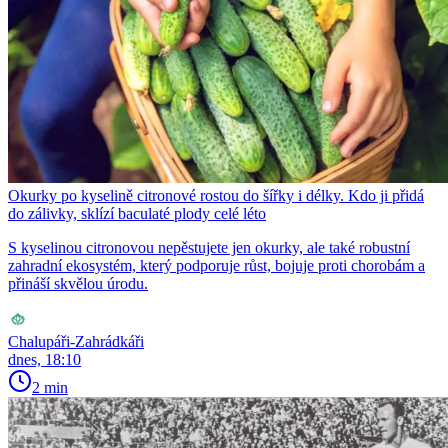
Okurky po kyselině citronové rostou do šířky i délky. Kdo ji přidá
do zálivky, sklízí baculaté plody celé léto
S kyselinou citronovou nepěstujete jen okurky, ale také robustní
zahradní ekosystém, který podporuje růst, bojuje proti chorobám a
přináší skvělou úrodu.
Chalupáři-Zahrádkáři
dnes, 18:10
2 min