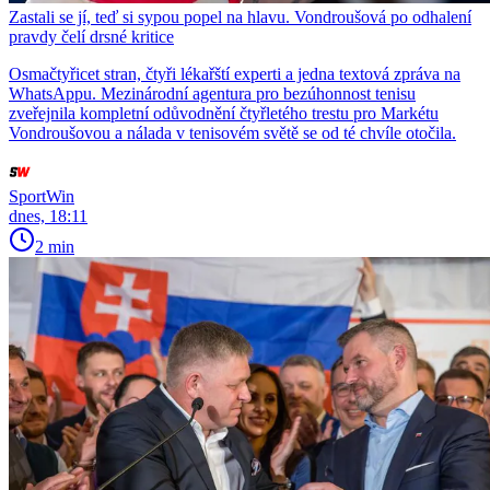
Zastali se jí, teď si sypou popel na hlavu. Vondroušová po odhalení
pravdy čelí drsné kritice
Osmačtyřicet stran, čtyři lékařští experti a jedna textová zpráva na
WhatsAppu. Mezinárodní agentura pro bezúhonnost tenisu
zveřejnila kompletní odůvodnění čtyřletého trestu pro Markétu
Vondroušovou a nálada v tenisovém světě se od té chvíle otočila.
SportWin
dnes, 18:11
2 min