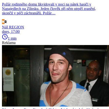
Požár rodinného domu likvidovali v noci na pátek hasiči v
Napajedlech na Zlínsku. Jeden člověk při něm utrpěl zranění,
skončil v péči záchranářů. Požár…
Náš REGION
dnes, 17:00
1 min
Reklama