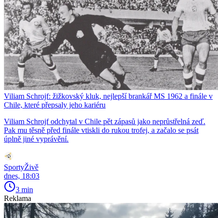
Viliam Schrojf: žižkovský kluk, nejlepší brankář MS 1962 a finále v
Chile, které přepsaly jeho kariéru
Viliam Schrojf odchytal v Chile pět zápasů jako neprůstřelná zeď.
Pak mu těsně před finále vtiskli do rukou trofej, a začalo se psát
úplně jiné vyprávění.
SportyŽivě
dnes, 18:03
3 min
Reklama