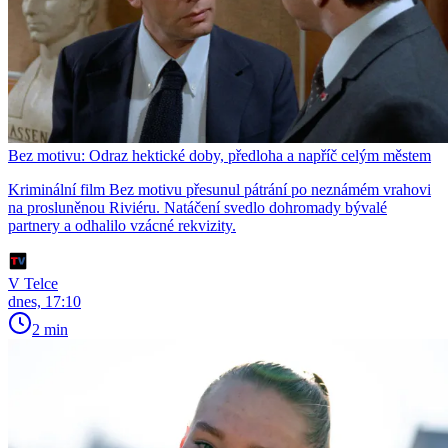
Bez motivu: Odraz hektické doby, předloha a napříč celým městem
Kriminální film Bez motivu přesunul pátrání po neznámém vrahovi
na prosluněnou Riviéru. Natáčení svedlo dohromady bývalé
partnery a odhalilo vzácné rekvizity.
V Telce
dnes, 17:10
2 min