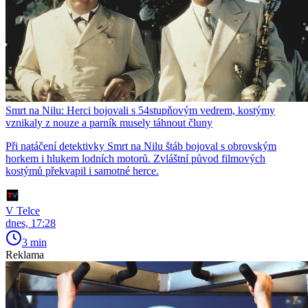
Smrt na Nilu: Herci bojovali s 54stupňovým vedrem, kostýmy
vznikaly z nouze a parník musely táhnout čluny
Při natáčení detektivky Smrt na Nilu štáb bojoval s obrovským
horkem i hlukem lodních motorů. Zvláštní původ filmových
kostýmů překvapil i samotné herce.
V Telce
dnes, 17:28
3 min
Reklama