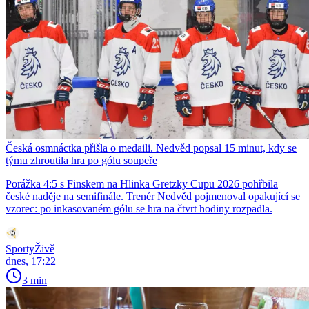
Česká osmnáctka přišla o medaili. Nedvěd popsal 15 minut, kdy se
týmu zhroutila hra po gólu soupeře
Porážka 4:5 s Finskem na Hlinka Gretzky Cupu 2026 pohřbila
české naděje na semifinále. Trenér Nedvěd pojmenoval opakující se
vzorec: po inkasovaném gólu se hra na čtvrt hodiny rozpadla.
SportyŽivě
dnes, 17:22
3 min