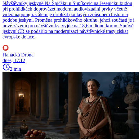
Návštěvníky jeskyně Na Špičáku u Supíkovic na Jesenicku budou
při prohlídkách doprovázet moderní audiovizuální prvky včetně
videomappingu. Cílem je přiblížit poutavým způsobem historii a
podobu jeskyní. Proměna prohlídkového okruhu, jehož součástí je i
nové zázemí pro návštěvníky, vyjde na 18,6 milionu korun. Správě
jeskyní ČR se podařilo na modernizaci návštěvnické trasy získat
evropské dotace.
Hanácká Drbna
dnes, 17:12
2 min