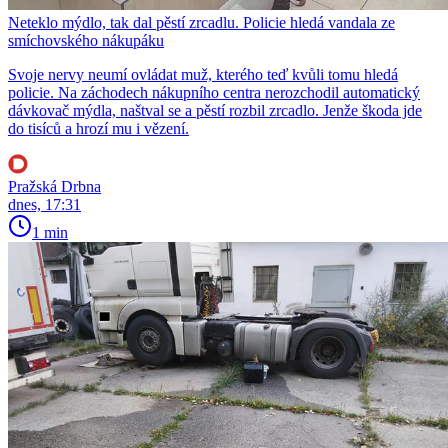
Neteklo mýdlo, tak dal pěstí zrcadlu. Policie hledá vandala ze
smíchovského nákupáku
Svoje nervy neumí ovládat muž, kterého teď kvůli tomu hledá
policie. Na záchodech nákupního centra nerozchodil automatický
dávkovač mýdla, naštval se a pěstí rozbil zrcadlo. Jenže škoda jde
do tisíců a hrozí mu i vězení.
Pražská Drbna
dnes, 17:31
1 min