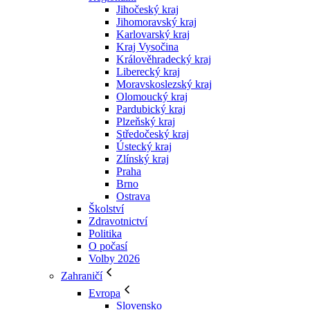
Jihočeský kraj
Jihomoravský kraj
Karlovarský kraj
Kraj Vysočina
Králověhradecký kraj
Liberecký kraj
Moravskoslezský kraj
Olomoucký kraj
Pardubický kraj
Plzeňský kraj
Středočeský kraj
Ústecký kraj
Zlínský kraj
Praha
Brno
Ostrava
Školství
Zdravotnictví
Politika
O počasí
Volby 2026
Zahraničí
Evropa
Slovensko