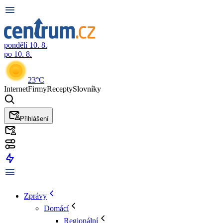
pondělí 10. 8.
po 10. 8.
23°C
Internet
Firmy
Recepty
Slovníky
Přihlášení
Zprávy
Domácí
Regionální