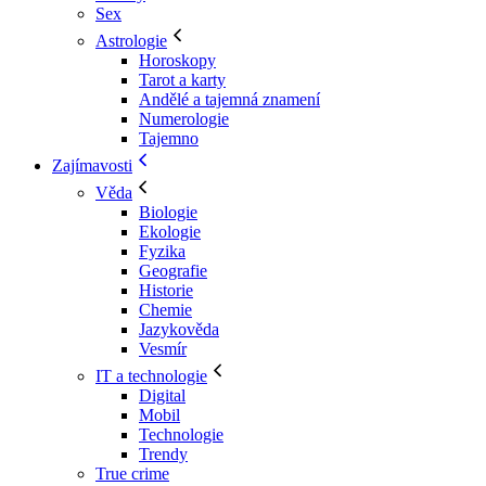
Sex
Astrologie
Horoskopy
Tarot a karty
Andělé a tajemná znamení
Numerologie
Tajemno
Zajímavosti
Věda
Biologie
Ekologie
Fyzika
Geografie
Historie
Chemie
Jazykověda
Vesmír
IT a technologie
Digital
Mobil
Technologie
Trendy
True crime