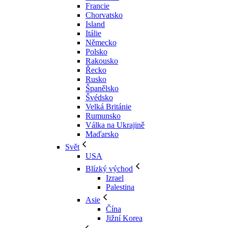
Francie
Chorvatsko
Island
Itálie
Německo
Polsko
Rakousko
Řecko
Rusko
Španělsko
Švédsko
Velká Británie
Rumunsko
Válka na Ukrajině
Maďarsko
Svět
USA
Blízký východ
Izrael
Palestina
Asie
Čína
Jižní Korea