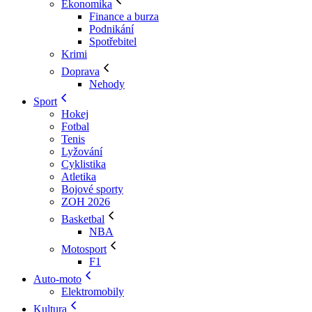
Ekonomika
Finance a burza
Podnikání
Spotřebitel
Krimi
Doprava
Nehody
Sport
Hokej
Fotbal
Tenis
Lyžování
Cyklistika
Atletika
Bojové sporty
ZOH 2026
Basketbal
NBA
Motosport
F1
Auto-moto
Elektromobily
Kultura