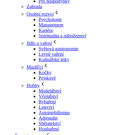
Pro hospodyňky
Zahrada
Osobní rozvoj
Psychologie
Management
Kariéra
Spiritualita a náboženství
Jídlo a vaření
Světová gastronomie
Levné vaření
Kulinářské triky
Mazlíčci
Kočky
Pejskové
Hobby
Modelářství
Včelařství
Rybaření
Letectví
Automobilismus
Adrenalin
Sběratelství
Houbaření