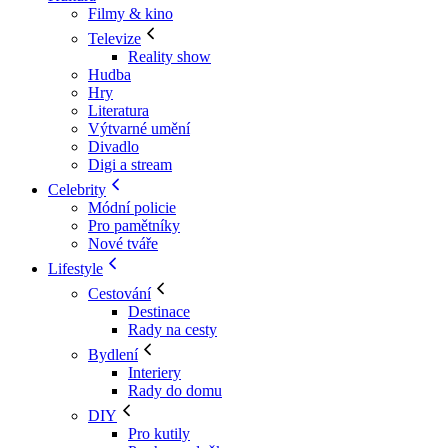
Filmy & kino
Televize
Reality show
Hudba
Hry
Literatura
Výtvarné umění
Divadlo
Digi a stream
Celebrity
Módní policie
Pro pamětníky
Nové tváře
Lifestyle
Cestování
Destinace
Rady na cesty
Bydlení
Interiery
Rady do domu
DIY
Pro kutily