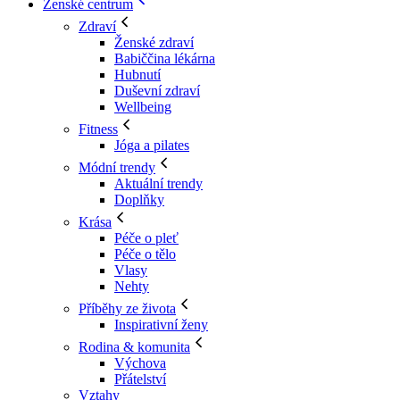
Ženské centrum
Zdraví
Ženské zdraví
Babiččina lékárna
Hubnutí
Duševní zdraví
Wellbeing
Fitness
Jóga a pilates
Módní trendy
Aktuální trendy
Doplňky
Krása
Péče o pleť
Péče o tělo
Vlasy
Nehty
Příběhy ze života
Inspirativní ženy
Rodina & komunita
Výchova
Přátelství
Vztahy