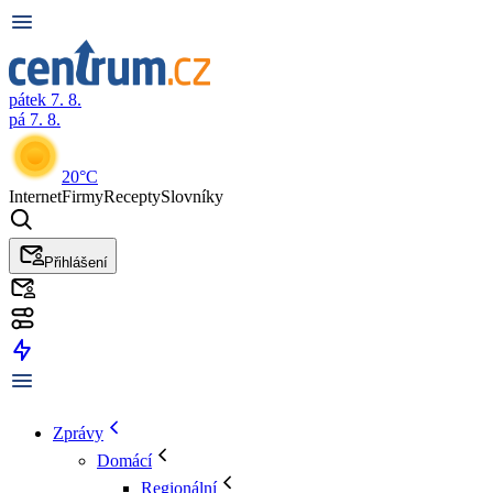
pátek 7. 8.
pá 7. 8.
20°C
Internet
Firmy
Recepty
Slovníky
Přihlášení
Zprávy
Domácí
Regionální