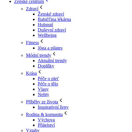
Ženské centrum
Zdraví
Ženské zdraví
Babiččina lékárna
Hubnutí
Duševní zdraví
Wellbeing
Fitness
Jóga a pilates
Módní trendy
Aktuální trendy
Doplňky
Krása
Péče o pleť
Péče o tělo
Vlasy
Nehty
Příběhy ze života
Inspirativní ženy
Rodina & komunita
Výchova
Přátelství
Vztahy