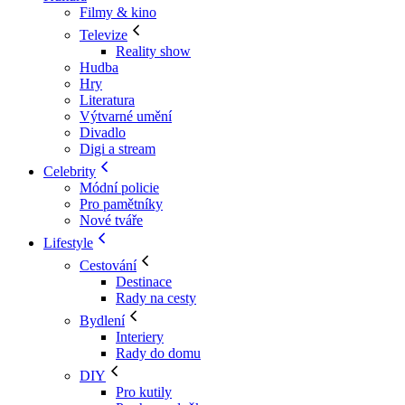
Filmy & kino
Televize
Reality show
Hudba
Hry
Literatura
Výtvarné umění
Divadlo
Digi a stream
Celebrity
Módní policie
Pro pamětníky
Nové tváře
Lifestyle
Cestování
Destinace
Rady na cesty
Bydlení
Interiery
Rady do domu
DIY
Pro kutily