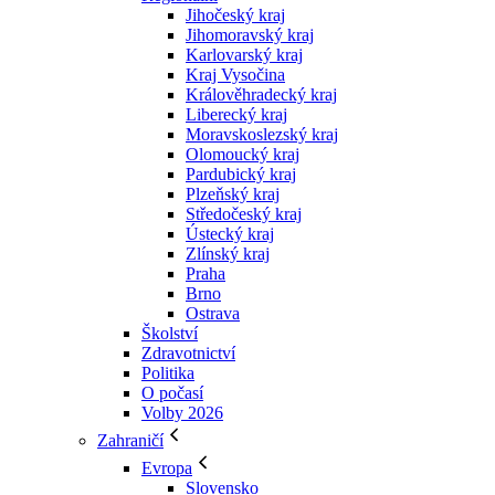
Jihočeský kraj
Jihomoravský kraj
Karlovarský kraj
Kraj Vysočina
Králověhradecký kraj
Liberecký kraj
Moravskoslezský kraj
Olomoucký kraj
Pardubický kraj
Plzeňský kraj
Středočeský kraj
Ústecký kraj
Zlínský kraj
Praha
Brno
Ostrava
Školství
Zdravotnictví
Politika
O počasí
Volby 2026
Zahraničí
Evropa
Slovensko