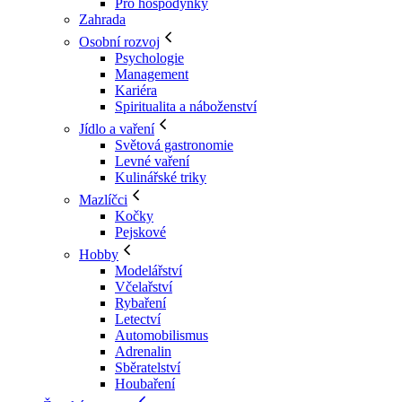
Pro hospodyňky
Zahrada
Osobní rozvoj
Psychologie
Management
Kariéra
Spiritualita a náboženství
Jídlo a vaření
Světová gastronomie
Levné vaření
Kulinářské triky
Mazlíčci
Kočky
Pejskové
Hobby
Modelářství
Včelařství
Rybaření
Letectví
Automobilismus
Adrenalin
Sběratelství
Houbaření