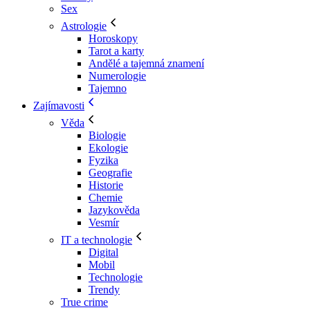
Sex
Astrologie
Horoskopy
Tarot a karty
Andělé a tajemná znamení
Numerologie
Tajemno
Zajímavosti
Věda
Biologie
Ekologie
Fyzika
Geografie
Historie
Chemie
Jazykověda
Vesmír
IT a technologie
Digital
Mobil
Technologie
Trendy
True crime