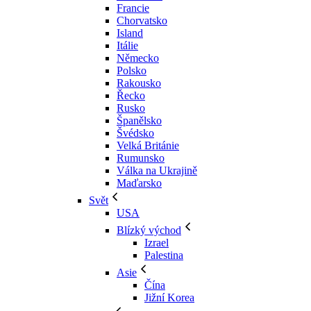
Francie
Chorvatsko
Island
Itálie
Německo
Polsko
Rakousko
Řecko
Rusko
Španělsko
Švédsko
Velká Británie
Rumunsko
Válka na Ukrajině
Maďarsko
Svět
USA
Blízký východ
Izrael
Palestina
Asie
Čína
Jižní Korea