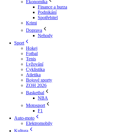
Ekonomika
Finance a burza
Podnikání
Spotřebitel
Krimi
Doprava
Nehody
Sport
Hokej
Fotbal
Tenis
Lyžování
Cyklistika
Atletika
Bojové sporty
ZOH 2026
Basketbal
NBA
Motosport
F1
Auto-moto
Elektromobily
Kultura