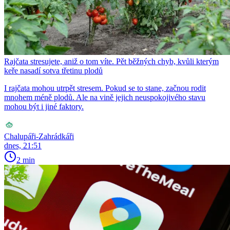
Rajčata stresujete, aniž o tom víte. Pět běžných chyb, kvůli kterým
keře nasadí sotva třetinu plodů
I rajčata mohou utrpět stresem. Pokud se to stane, začnou rodit
mnohem méně plodů. Ale na vině jejich neuspokojivého stavu
mohou být i jiné faktory.
Chalupáři-Zahrádkáři
dnes, 21:51
2 min