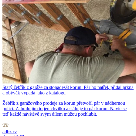
Starý žebřík z garáže za stopadesát korun. Pár ho natřel, přidal prkna
a obývák vypadá jako z katalogu
Žebřík z garážového prodeje za korun přetvořil pár v nádhernou
polici. Zabralo jim to jen chvilku a stálo je to pár korun. Navíc se
teď každé návštěvě svým dílem můžou pochlubit.
adbz.cz