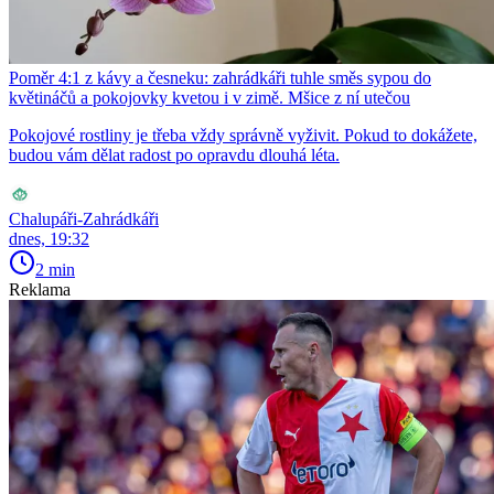
Poměr 4:1 z kávy a česneku: zahrádkáři tuhle směs sypou do
květináčů a pokojovky kvetou i v zimě. Mšice z ní utečou
Pokojové rostliny je třeba vždy správně vyživit. Pokud to dokážete,
budou vám dělat radost po opravdu dlouhá léta.
Chalupáři-Zahrádkáři
dnes, 19:32
2 min
Reklama