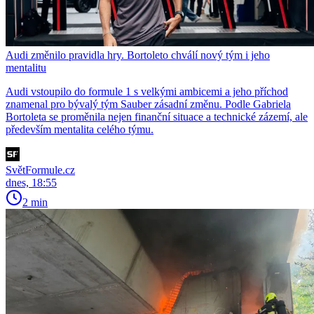
Audi změnilo pravidla hry. Bortoleto chválí nový tým i jeho
mentalitu
Audi vstoupilo do formule 1 s velkými ambicemi a jeho příchod
znamenal pro bývalý tým Sauber zásadní změnu. Podle Gabriela
Bortoleta se proměnila nejen finanční situace a technické zázemí, ale
především mentalita celého týmu.
SvětFormule.cz
dnes, 18:55
2 min