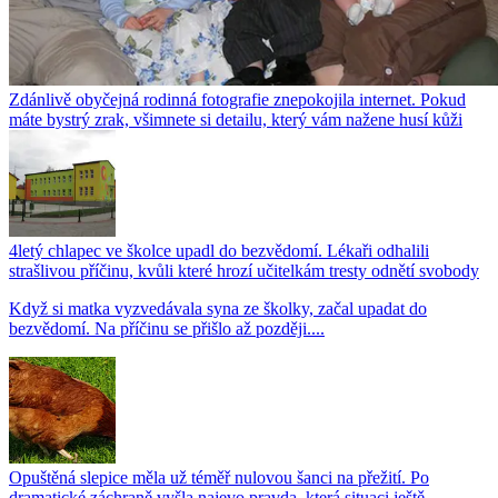
Zdánlivě obyčejná rodinná fotografie znepokojila internet. Pokud
máte bystrý zrak, všimnete si detailu, který vám nažene husí kůži
4letý chlapec ve školce upadl do bezvědomí. Lékaři odhalili
strašlivou příčinu, kvůli které hrozí učitelkám tresty odnětí svobody
Když si matka vyzvedávala syna ze školky, začal upadat do
bezvědomí. Na příčinu se přišlo až později....
Opuštěná slepice měla už téměř nulovou šanci na přežití. Po
dramatické záchraně vyšla najevo pravda, která situaci ještě