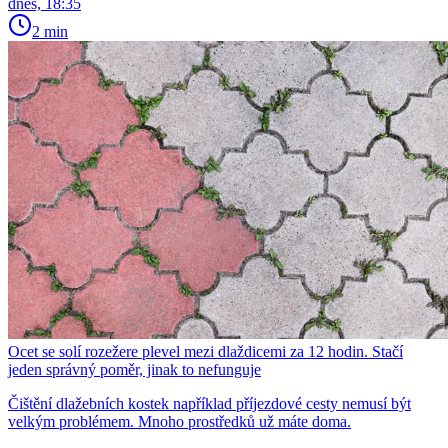
dnes, 18:35
2 min
Ocet se solí rozežere plevel mezi dlaždicemi za 12 hodin. Stačí
jeden správný poměr, jinak to nefunguje
Čištění dlažebních kostek například příjezdové cesty nemusí být
velkým problémem. Mnoho prostředků už máte doma.