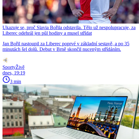
Ukazuje se, proč Slavia Bořila odstavila. Tělo už nespolupracuje, za
Liberec odehrál jen půl hodiny a musel střídat
Jan Bořil nastoupil za Liberec poprvé v základní sestavě, a po 35
minutách šel dolů. Debut v Brně skončil nuceným střídáním.
SportyŽivě
dnes, 19:19
3 min