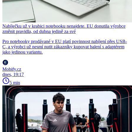
Nabíječku už v krabici notebooku nenajdete. EU donutila výrobce
změnit pravidla, od dubna jedině za své
Pro notebooky prodávané v EU platí povinnost nabíjení přes USB-
C, a výrobci už nesmí nutit zákazníky kupovat balení s adaptérem
jako jedinou variantu.
Mobify.cz
dnes, 19:17
5 min