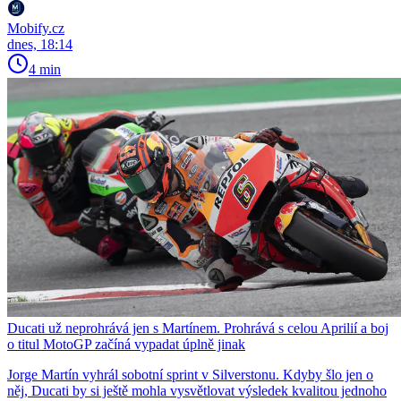
Mobify.cz
dnes, 18:14
4 min
Ducati už neprohrává jen s Martínem. Prohrává s celou Aprilií a boj
o titul MotoGP začíná vypadat úplně jinak
Jorge Martín vyhrál sobotní sprint v Silverstonu. Kdyby šlo jen o
něj, Ducati by si ještě mohla vysvětlovat výsledek kvalitou jednoho