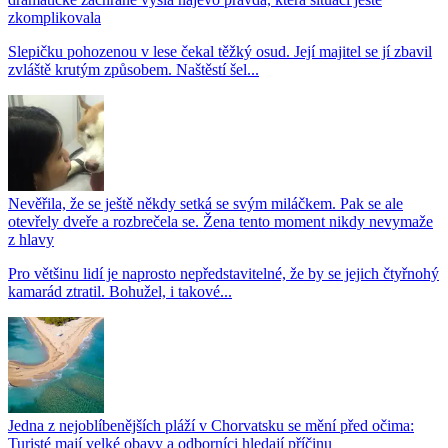
zkomplikovala
Slepičku pohozenou v lese čekal těžký osud. Její majitel se jí zbavil
zvláště krutým způsobem. Naštěstí šel...
Nevěřila, že se ještě někdy setká se svým miláčkem. Pak se ale
otevřely dveře a rozbrečela se. Žena tento moment nikdy nevymaže
z hlavy
Pro většinu lidí je naprosto nepředstavitelné, že by se jejich čtyřnohý
kamarád ztratil. Bohužel, i takové...
Jedna z nejoblíbenějších pláží v Chorvatsku se mění před očima:
Turisté mají velké obavy a odborníci hledají příčinu