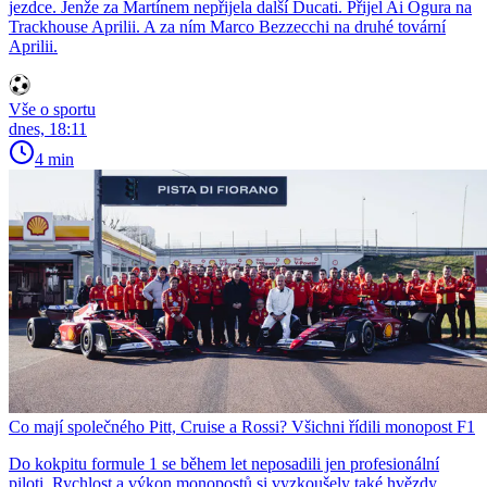
jezdce. Jenže za Martínem nepřijela další Ducati. Přijel Ai Ogura na
Trackhouse Aprilii. A za ním Marco Bezzecchi na druhé tovární
Aprilii.
Vše o sportu
dnes, 18:11
4 min
Co mají společného Pitt, Cruise a Rossi? Všichni řídili monopost F1
Do kokpitu formule 1 se během let neposadili jen profesionální
piloti. Rychlost a výkon monopostů si vyzkoušely také hvězdy