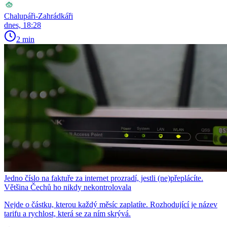
Chalupáři-Zahrádkáři
dnes, 18:28
2 min
Jedno číslo na faktuře za internet prozradí, jestli (ne)přeplácíte.
Většina Čechů ho nikdy nekontrolovala
Nejde o částku, kterou každý měsíc zaplatíte. Rozhodující je název
tarifu a rychlost, která se za ním skrývá.