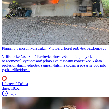
Plameny v mostní konstrukci: V Liberci hořel příbytek bezdomovců
V liberecké části Staré Pavlovice dnes večer hořel příbytek
bezdomovců vybudovaný přímo uvnitř mostní konstrukce. Zásah
profesionálních jednotek zamezil dalším škodám a požár se podařilo
rychle zlikvidovat.
Liberecká Drbna
dnes, 18:52
1 min