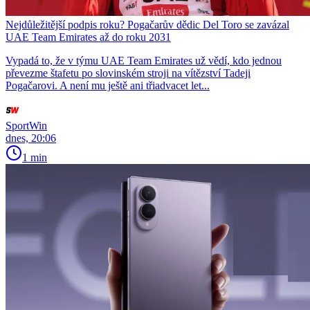
Nejdůležitější podpis roku? Pogačarův dědic Del Toro se zavázal
UAE Team Emirates až do roku 2031
Vypadá to, že v týmu UAE Team Emirates už vědí, kdo jednou
převezme štafetu po slovinském stroji na vítězství Tadeji
Pogačarovi. A není mu ještě ani třiadvacet let...
SportWin
dnes, 20:06
1 min