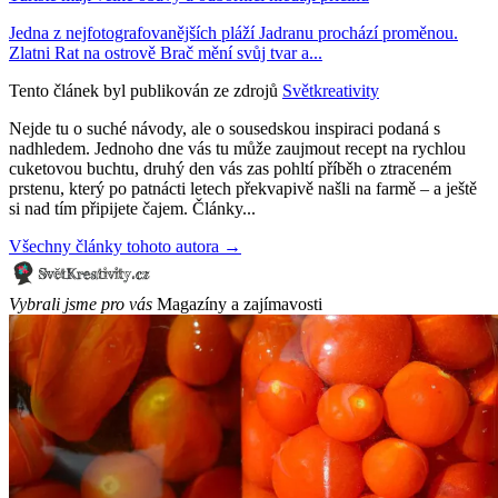
Jedna z nejfotografovanějších pláží Jadranu prochází proměnou.
Zlatni Rat na ostrově Brač mění svůj tvar a...
Tento článek byl publikován ze zdrojů
Světkreativity
Nejde tu o suché návody, ale o sousedskou inspiraci podaná s
nadhledem. Jednoho dne vás tu může zaujmout recept na rychlou
cuketovou buchtu, druhý den vás zas pohltí příběh o ztraceném
prstenu, který po patnácti letech překvapivě našli na farmě – a ještě
si nad tím připijete čajem. Články...
Všechny články tohoto autora →
Vybrali jsme pro vás
Magazíny a zajímavosti