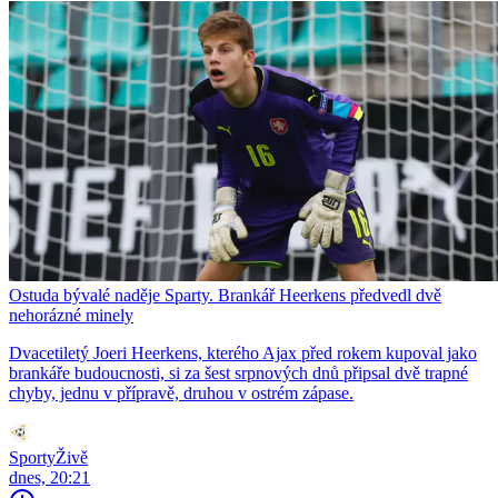
Ostuda bývalé naděje Sparty. Brankář Heerkens předvedl dvě
nehorázné minely
Dvacetiletý Joeri Heerkens, kterého Ajax před rokem kupoval jako
brankáře budoucnosti, si za šest srpnových dnů připsal dvě trapné
chyby, jednu v přípravě, druhou v ostrém zápase.
SportyŽivě
dnes, 20:21