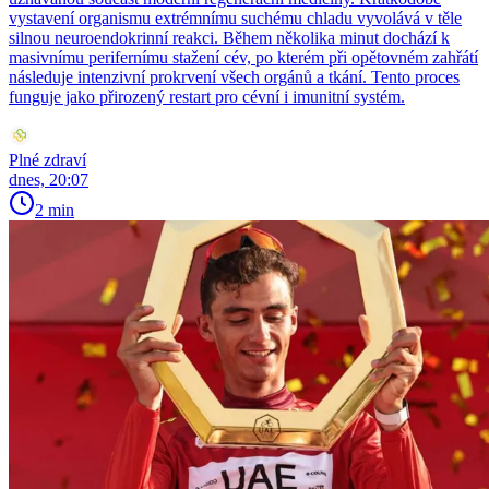
vystavení organismu extrémnímu suchému chladu vyvolává v těle
silnou neuroendokrinní reakci. Během několika minut dochází k
masivnímu perifernímu stažení cév, po kterém při opětovném zahřátí
následuje intenzivní prokrvení všech orgánů a tkání. Tento proces
funguje jako přirozený restart pro cévní i imunitní systém.
Plné zdraví
dnes, 20:07
2 min