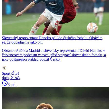
Slovenský reprezentant Hancko pálí do českého fotbalu: Obávám
se, že dopadneme jako oni
Obránce Atlética Madrid a slovenský reprezentant Dávid Hancko v
červencovém podcastu varoval před stagnací slovenského fotbalu, a
jako odstrašující příklad použil Česko.
SportyŽivě
dnes, 21:43
3 min