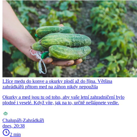
Lžíce medu do konve a okurky plodí až do října. Většina
zahrádkářů přitom med na záhon nikdy nepoužila
Okurky a med jsou tu od toho, aby vaše letní zahradničení bylo
plodné i veselé. Když víte, jak na to, určitě nešlápnete vedle.
Chalupáři-Zahrádkáři
dnes, 20:38
2 min