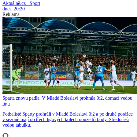
Aktuálně.cz - Sport
dnes, 20:20
Reklama
Sparta znovu padla. V Mladé Boleslavi prohrála 0:2, domácí vedou
ligu
Fotbalisté Sparty prohráli v Mladé Boleslavi 0:2 a po druhé porážce
v sezoně mají po třech ligových kolech pouze tři body. Středočeši
vedou tabulku.