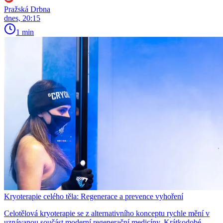
Pražská Drbna
dnes, 20:15
1 min
Kryoterapie celého těla: Regenerace a prevence vyhoření
Celotělová kryoterapie se z alternativního konceptu rychle mění v
uznávanou součást moderní regenerační medicíny. Krátkodobé