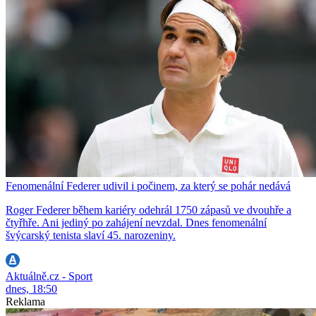
Fenomenální Federer udivil i počinem, za který se pohár nedává
Roger Federer během kariéry odehrál 1750 zápasů ve dvouhře a
čtyřhře. Ani jediný po zahájení nevzdal. Dnes fenomenální
švýcarský tenista slaví 45. narozeniny.
Aktuálně.cz - Sport
dnes, 18:50
Reklama