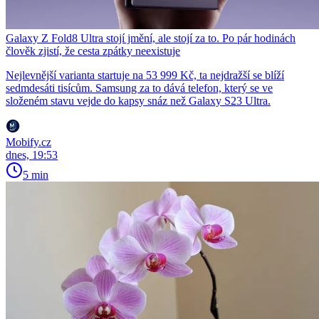
Galaxy Z Fold8 Ultra stojí jmění, ale stojí za to. Po pár hodinách
člověk zjistí, že cesta zpátky neexistuje
Nejlevnější varianta startuje na 53 999 Kč, ta nejdražší se blíží
sedmdesáti tisícům. Samsung za to dává telefon, který se ve
složeném stavu vejde do kapsy snáz než Galaxy S23 Ultra.
Mobify.cz
dnes, 19:53
5 min