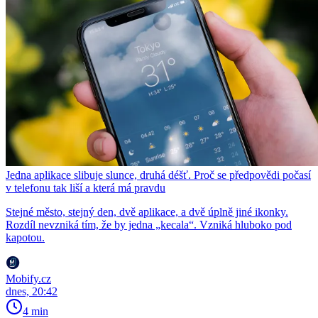
Jedna aplikace slibuje slunce, druhá déšť. Proč se předpovědi počasí
v telefonu tak liší a která má pravdu
Stejné město, stejný den, dvě aplikace, a dvě úplně jiné ikonky.
Rozdíl nevzniká tím, že by jedna „kecala“. Vzniká hluboko pod
kapotou.
Mobify.cz
dnes, 20:42
4 min