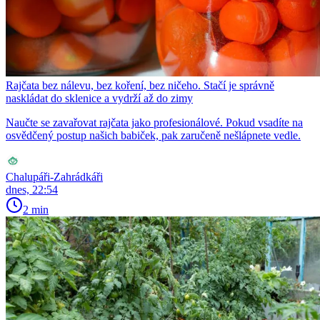
Rajčata bez nálevu, bez koření, bez ničeho. Stačí je správně
naskládat do sklenice a vydrží až do zimy
Naučte se zavařovat rajčata jako profesionálové. Pokud vsadíte na
osvědčený postup našich babiček, pak zaručeně nešlápnete vedle.
Chalupáři-Zahrádkáři
dnes, 22:54
2 min