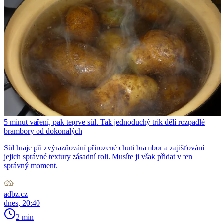
5 minut vaření, pak teprve sůl. Tak jednoduchý trik dělí rozpadlé
brambory od dokonalých
Sůl hraje při zvýrazňování přirozené chuti brambor a zajišťování
jejich správné textury zásadní roli. Musíte ji však přidat v ten
správný moment.
adbz.cz
dnes, 20:40
2 min