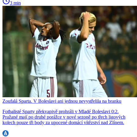
3 min
Zoufalá Sparta. V Boleslavi ani jednou nevystřelila na branku
Fotbalisté Sparty překvapivě prohráli v Mladé Boleslavi 0:2.
Pražané mají po druhé porážce v nové sezoně po třech ligových
kolech pouze tři body za upocené domácí vítězství nad Zlínem.