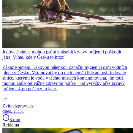
Jedovaté sinice mohou psům způsobit krvavý průjem i poškodit
játra. Víme, kde v Česku to hrozí
Zákaz koupání. Takovou nálepkou označili hygienici osm vodních
ploch v Česku. Vstupovat by do nich neměli lidé ani psi. Jedovaté
sinice, kterými je voda v těchto místech kontaminovaná, jim totiž
mohou způsobit vážné zdravotní potíže – od vyrážky přes krvavý
průjem až po poškození jater.
Zvirecizpravy.cz
dnes, 21:31
3 min
Reklama