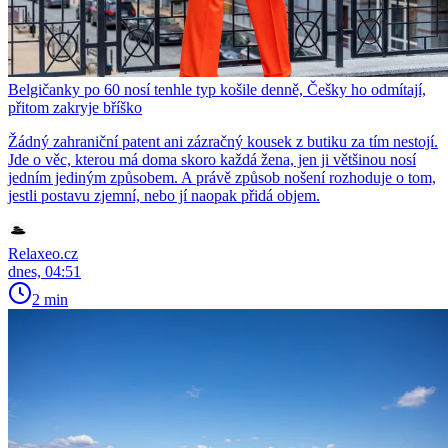
Belgičanky po 60 nosí tenhle typ košile denně, Češky ho odmítají,
přitom zakryje bříško
Žádný zahraniční patent ani zázračný kousek z butiku za tím nestojí.
Jde o věc, kterou má doma skoro každá žena, jen ji většinou nosí
jedním jediným způsobem. A právě způsob nošení rozhoduje o tom,
jestli postavu zjemní, nebo jí naopak přidá objem.
Relaxeo.cz
dnes, 04:51
2 min