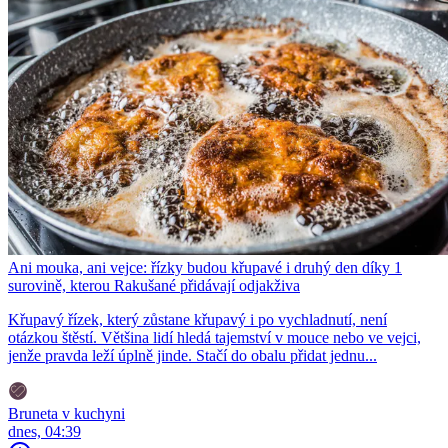
Ani mouka, ani vejce: řízky budou křupavé i druhý den díky 1
surovině, kterou Rakušané přidávají odjakživa
Křupavý řízek, který zůstane křupavý i po vychladnutí, není
otázkou štěstí. Většina lidí hledá tajemství v mouce nebo ve vejci,
jenže pravda leží úplně jinde. Stačí do obalu přidat jednu...
Bruneta v kuchyni
dnes, 04:39