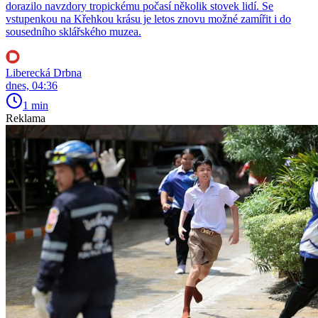
dorazilo navzdory tropickému počasí několik stovek lidí. Se
vstupenkou na Křehkou krásu je letos znovu možné zamířit i do
sousedního sklářského muzea.
Liberecká Drbna
dnes, 04:36
1 min
Reklama