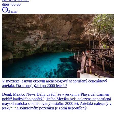
dnes, 05:00
3 min
V mexické jeskyni objevili archeologové neporušený čokoládový
artefakt. Dá se po(u)žít i po 2000 letech?
Deník Mexico News Daily uvádí, že v jeskyni v Playa del Carmen
poblíž karibského pobřeží jižního Mexika byla nalezena neporušená
mayská nádoba s odhadovaným stářím 2000 let. Artefakt nalezený v
jeskyni na soukromém pozemku je zcela neporušený.