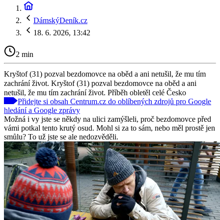
DámskýDeník.cz
18. 6. 2026, 13:42
2 min
Kryštof (31) pozval bezdomovce na oběd a ani netušil, že mu tím
zachrání život. Kryštof (31) pozval bezdomovce na oběd a ani
netušil, že mu tím zachrání život. Příběh obletěl celé Česko
Přidejte si obsah Centrum.cz do oblíbených zdrojů pro Google
hledání a Google zprávy
Možná i vy jste se někdy na ulici zamýšleli, proč bezdomovce před
vámi potkal tento krutý osud. Mohl si za to sám, nebo měl prostě jen
smůlu? To už jste se ale nedozvěděli.