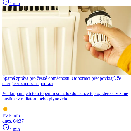
4 min
Špatná zpráva pro české domácnosti. Odborníci předpovídají, že
energie v zimě zase podraží
Venku panuje léto a topení řeší málokdo. Jenže teplo, které si v zimě
pustíme z radiátoru nebo plynového...
FVE.info
dnes, 04:37
4 min