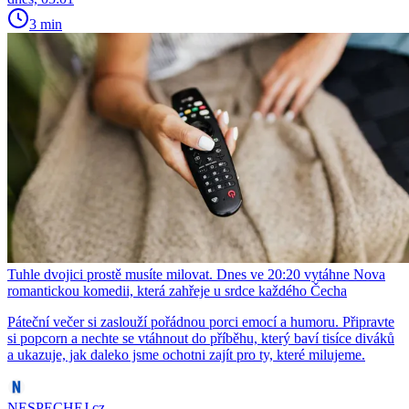
3 min
Tuhle dvojici prostě musíte milovat. Dnes ve 20:20 vytáhne Nova
romantickou komedii, která zahřeje u srdce každého Čecha
Páteční večer si zaslouží pořádnou porci emocí a humoru. Připravte
si popcorn a nechte se vtáhnout do příběhu, který baví tisíce diváků
a ukazuje, jak daleko jsme ochotni zajít pro ty, které milujeme.
NESPECHEJ.cz