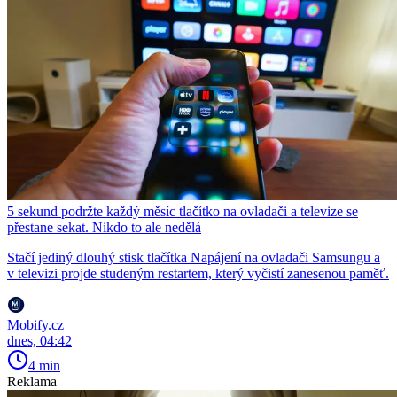
5 sekund podržte každý měsíc tlačítko na ovladači a televize se
přestane sekat. Nikdo to ale nedělá
Stačí jediný dlouhý stisk tlačítka Napájení na ovladači Samsungu a
v televizi projde studeným restartem, který vyčistí zanesenou paměť.
Mobify.cz
dnes, 04:42
4 min
Reklama