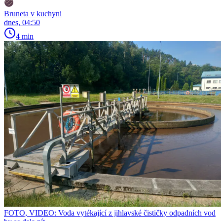
Bruneta v kuchyni
dnes, 04:50
4 min
FOTO, VIDEO: Voda vytékající z jihlavské čističky odpadních vod