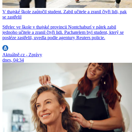
V thajské škole zaútočil student. Zabil učitele a zranil čtyři lidi, pak
se zastřelil
Střelec ve škole v thajské provincii Nontchaburí v pátek zabil
jednoho učitele a zranil čtyři lidi. Pachatelem byl student, který se
posléze zastřelil, uvedla podle agentury Reuters policie.
Aktuálně.cz - Zprávy
dnes, 04:34