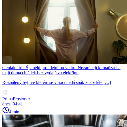
Geniální trik Španělů proti letnímu vedru. Nezapínají klimatizaci a
mají doma chládek bez výdajů za elektřinu
Rozpálený byt, ve kterém se v noci nedá spát, zná v létě […]
PrimaProstor.cz
dnes, 04:41
4 min