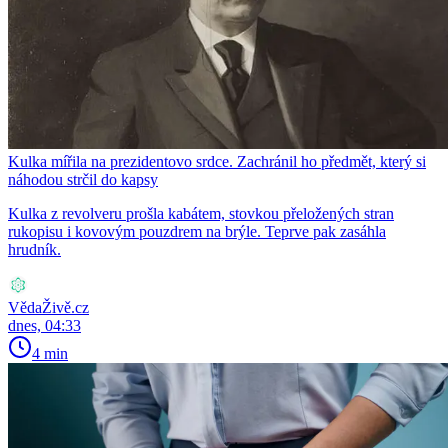
Kulka mířila na prezidentovo srdce. Zachránil ho předmět, který si
náhodou strčil do kapsy
Kulka z revolveru prošla kabátem, stovkou přeložených stran
rukopisu i kovovým pouzdrem na brýle. Teprve pak zasáhla
hrudník.
VědaŽivě.cz
dnes, 04:33
4 min