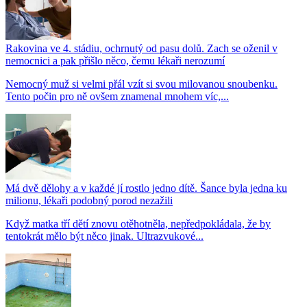
Rakovina ve 4. stádiu, ochrnutý od pasu dolů. Zach se oženil v
nemocnici a pak přišlo něco, čemu lékaři nerozumí
Nemocný muž si velmi přál vzít si svou milovanou snoubenku.
Tento počin pro ně ovšem znamenal mnohem víc,...
Má dvě dělohy a v každé jí rostlo jedno dítě. Šance byla jedna ku
milionu, lékaři podobný porod nezažili
Když matka tří dětí znovu otěhotněla, nepředpokládala, že by
tentokrát mělo být něco jinak. Ultrazvukové...