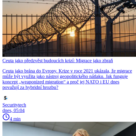
Ceuta jako předzvěst budoucích krizí: Migrace jako zbraň
Ceuta jako brána do Evropy. Krize v roce 2021 ukázala, že migrace
může být využita jako nástroj geopolitického nátlaku. Jak funguje
koncept „weaponized migration“ a proč jej NATO i EU dnes
považují za hybridní hrozbu?
Securitytech
dnes, 05:04
4 min