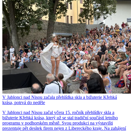
V Jablonci nad Nisou začala přehlídka skla a bižuterie Křehká
krása, potrvá do neděle
V Jablonci nad Nisou začal včera 15. ročník přehlídky skla a
bižuterie Křehká krása, který už se stal tradiční součástí letního
programu v podhorském městě. Svou produkci na výstavišti
prezentuje pět desítek firem nejen z Libereckého kraje. Na zahájení