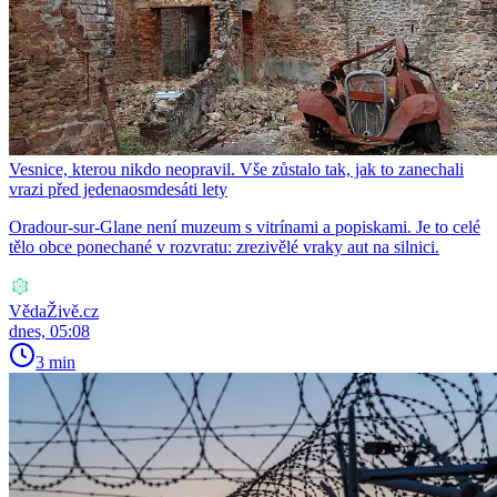
Vesnice, kterou nikdo neopravil. Vše zůstalo tak, jak to zanechali
vrazi před jedenaosmdesáti lety
Oradour-sur-Glane není muzeum s vitrínami a popiskami. Je to celé
tělo obce ponechané v rozvratu: zrezivělé vraky aut na silnici.
VědaŽivě.cz
dnes, 05:08
3 min