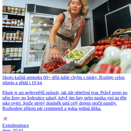
Skoro každá seniorka 60+ dělá tuhle chybu s pásky. Rozbije celou
siluetu a přidá i 10 kg
Pásek je asi nejlevnější způsob, jak dát oblečení tvar. Právě proto po
něm ženy po šedesátce sahají, když jim šaty nebo tunika visí na těle
jako pytel. Jenže stejný doplněk umí celý dojem otočit naruby.
Rozhoduje přitom pár centimetrů a jedna jediná dírka.
ExtraInspirace
dnes, 05:01