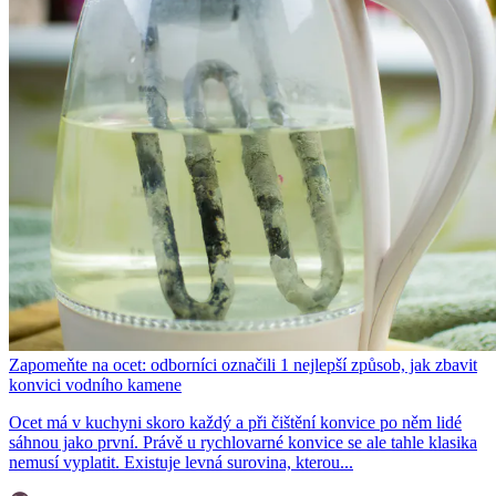
Zapomeňte na ocet: odborníci označili 1 nejlepší způsob, jak zbavit
konvici vodního kamene
Ocet má v kuchyni skoro každý a při čištění konvice po něm lidé
sáhnou jako první. Právě u rychlovarné konvice se ale tahle klasika
nemusí vyplatit. Existuje levná surovina, kterou...