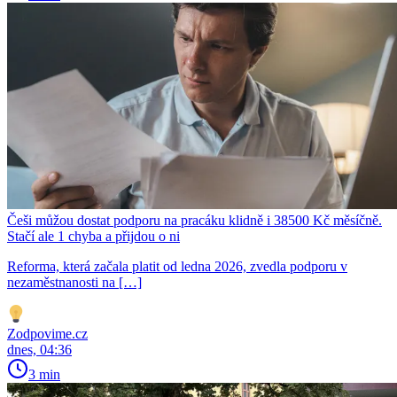
Češi můžou dostat podporu na pracáku klidně i 38500 Kč měsíčně.
Stačí ale 1 chyba a přijdou o ni
Reforma, která začala platit od ledna 2026, zvedla podporu v
nezaměstnanosti na […]
Zodpovime.cz
dnes, 04:36
3 min