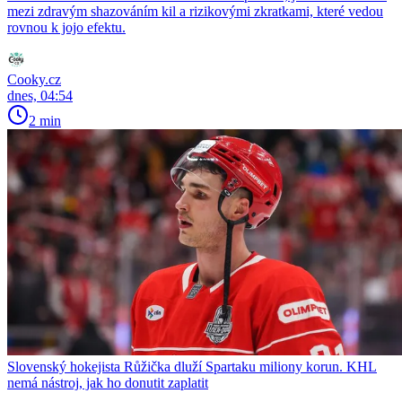
mezi zdravým shazováním kil a rizikovými zkratkami, které vedou
rovnou k jojo efektu.
Cooky.cz
dnes, 04:54
2 min
Slovenský hokejista Růžička dluží Spartaku miliony korun. KHL
nemá nástroj, jak ho donutit zaplatit