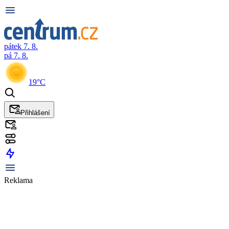
pátek 7. 8.
pá 7. 8.
19°C
Přihlášení
Reklama