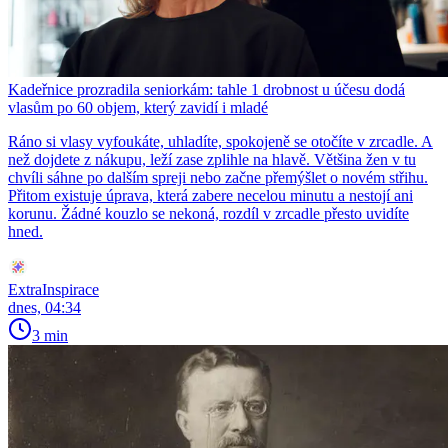
Kadeřnice prozradila seniorkám: tahle 1 drobnost u účesu dodá
vlasům po 60 objem, který zavidí i mladé
Ráno si vlasy vyfoukáte, uhladíte, spokojeně se otočíte v zrcadle. A
než dojdete z nákupu, leží zase zplihle na hlavě. Většina žen v tu
chvíli sáhne po dalším spreji nebo začne přemýšlet o novém střihu.
Přitom existuje úprava, která zabere necelou minutu a nestojí ani
korunu. Žádné kouzlo se nekoná, rozdíl v zrcadle přesto uvidíte
hned.
ExtraInspirace
dnes, 04:34
3 min