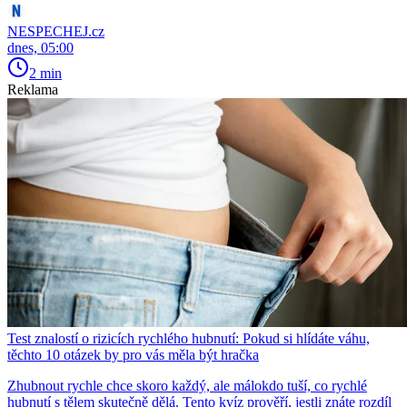
NESPECHEJ.cz
dnes, 05:00
2 min
Reklama
Test znalostí o rizicích rychlého hubnutí: Pokud si hlídáte váhu,
těchto 10 otázek by pro vás měla být hračka
Zhubnout rychle chce skoro každý, ale málokdo tuší, co rychlé
hubnutí s tělem skutečně dělá. Tento kvíz prověří, jestli znáte rozdíl