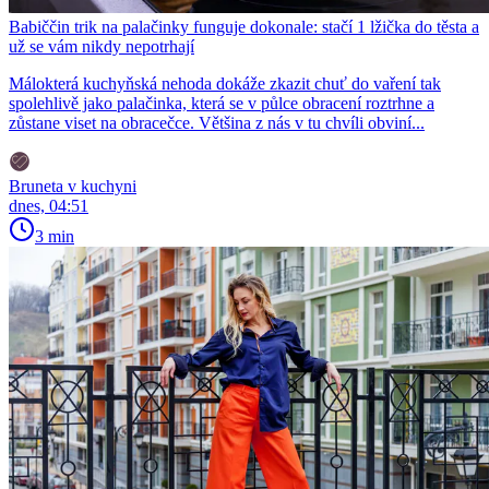
Babiččin trik na palačinky funguje dokonale: stačí 1 lžička do těsta a
už se vám nikdy nepotrhají
Málokterá kuchyňská nehoda dokáže zkazit chuť do vaření tak
spolehlivě jako palačinka, která se v půlce obracení roztrhne a
zůstane viset na obracečce. Většina z nás v tu chvíli obviní...
Bruneta v kuchyni
dnes, 04:51
3 min