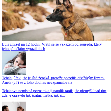
Luis zmizel na 12 hodin. Vrátil se se vzkazem od souseda, který
jeho páníčkům vyrazil dech
Tchán jí řekl, že je líná ženská, protože porodila císařským řezem.
Aneta (27) se z toho dodnes nevzpamatovala
Tchánova nemístná poznámka ji natolik ranila, že přemýšlí nad tím,
zda je opravdu tak špatná matka, jak si...