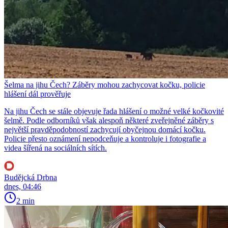
Šelma na jihu Čech? Záběry mohou zachycovat kočku, policie
hlášení dál prověřuje
Na jihu Čech se stále objevuje řada hlášení o možné velké kočkovité
šelmě. Podle odborníků však alespoň některé zveřejněné záběry s
největší pravděpodobností zachycují obyčejnou domácí kočku.
Policie přesto oznámení nepodceňuje a kontroluje i fotografie a
videa šířená na sociálních sítích.
Budějcká Drbna
dnes, 04:46
2 min