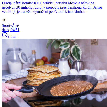
Disciplinární komise KHL přiřkla Spartaku Moskva nárok na
necelých 30 milionů rublů, v přepočtu přes 8 milionů korun. Jenže
verdikt je jedna věc, vymožení peněz od cizince druhá.
SportyŽivě
dnes, 04:51
3 min