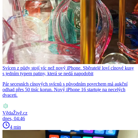
Svícen z půdy stojí víc než nový iPhone. Sběratelé loví cínové kusy
s jedním typem patiny, která se nedá napodobit
Pár secesních cínových svícnů s původním povrchem má aukční
odhad přes 50 tisíc korun. Nový iPhone 16 startuje na necelých
dvaceti.
VědaŽivě.cz
dnes, 04:46
4 min