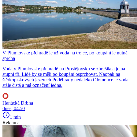
V Plumlovské přehradě je už voda na trojce, po koupání je nutná
sprcha
Voda v Plumlovské přehradě na Prostějovsku se zhoršila a je na
stupni tři. Lidé by se měli po koupání osprchovat. Naopak na
štěrkopískových jezerech Poděbrady nedaleko Olomouce je voda
stále čistá a má označení jedna.
Hanácká Drbna
dnes, 04:50
1 min
Reklama