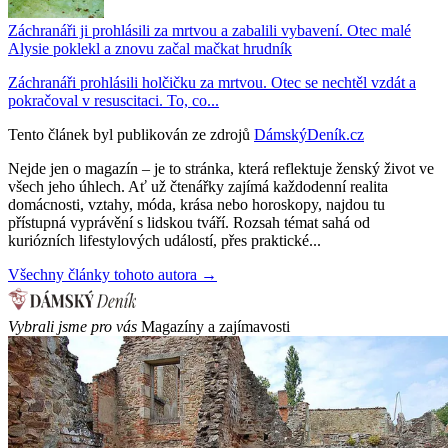
Záchranáři ji prohlásili za mrtvou a zabalili vybavení. Otec malé
Alysie poklekl a znovu začal mačkat hrudník
Záchranáři prohlásili holčičku za mrtvou. Otec se nechtěl vzdát a
pokračoval v resuscitaci. To, co...
Tento článek byl publikován ze zdrojů
DámskýDeník.cz
Nejde jen o magazín – je to stránka, která reflektuje ženský život ve
všech jeho úhlech. Ať už čtenářky zajímá každodenní realita
domácnosti, vztahy, móda, krása nebo horoskopy, najdou tu
přístupná vyprávění s lidskou tváří. Rozsah témat sahá od
kuriózních lifestylových událostí, přes praktické...
Všechny články tohoto autora →
Vybrali jsme pro vás
Magazíny a zajímavosti