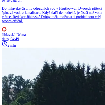
by se dala pít
Do jihlavské čistírny odpadních vod v Hruškových Dvorech přitéká
špinavá voda z kanalizace. Když další den odtéká, je čistší než voda
v řece. Redakce Jihlavské Drbny měla možnost si prohlédnout celý
proces čištění.
Jihlavská Drbna
dnes, 04:49
2 min