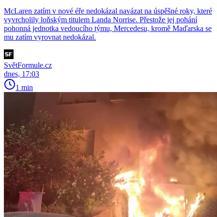
McLaren zatím v nové éře nedokázal navázat na úspěšné roky, které
vyvrcholily loňským titulem Landa Norrise. Přestože jej pohání
pohonná jednotka vedoucího týmu, Mercedesu, kromě Maďarska se
mu zatím vyrovnat nedokázal.
SvětFormule.cz
dnes, 17:03
1 min