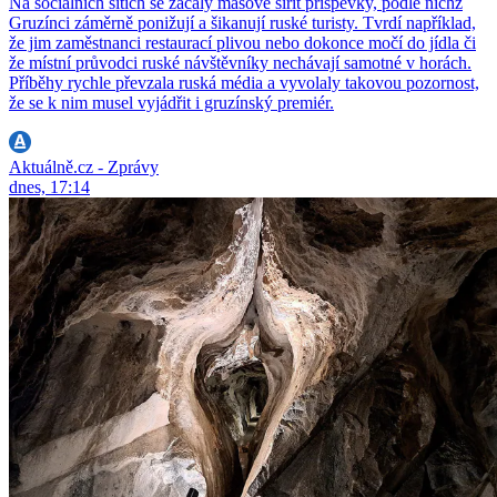
Na sociálních sítích se začaly masově šířit příspěvky, podle nichž
Gruzínci záměrně ponižují a šikanují ruské turisty. Tvrdí například,
že jim zaměstnanci restaurací plivou nebo dokonce močí do jídla či
že místní průvodci ruské návštěvníky nechávají samotné v horách.
Příběhy rychle převzala ruská média a vyvolaly takovou pozornost,
že se k nim musel vyjádřit i gruzínský premiér.
Aktuálně.cz - Zprávy
dnes, 17:14