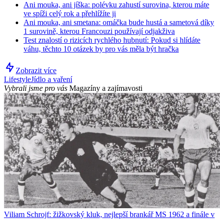
Ani mouka, ani jíška: polévku zahustí surovina, kterou máte
ve spíži celý rok a přehlížíte ji
Ani mouka, ani smetana: omáčka bude hustá a sametová díky
1 surovině, kterou Francouzi používají odjakživa
Test znalostí o rizicích rychlého hubnutí: Pokud si hlídáte
váhu, těchto 10 otázek by pro vás měla být hračka
Zobrazit více
Lifestyle
Jídlo a vaření
Vybrali jsme pro vás
Magazíny a zajímavosti
Viliam Schrojf: žižkovský kluk, nejlepší brankář MS 1962 a finále v