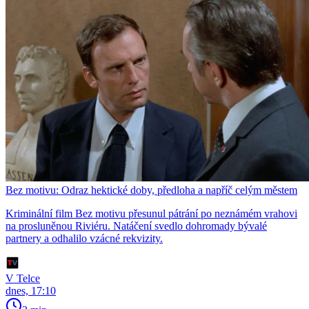
Bez motivu: Odraz hektické doby, předloha a napříč celým městem
Kriminální film Bez motivu přesunul pátrání po neznámém vrahovi
na prosluněnou Riviéru. Natáčení svedlo dohromady bývalé
partnery a odhalilo vzácné rekvizity.
V Telce
dnes, 17:10