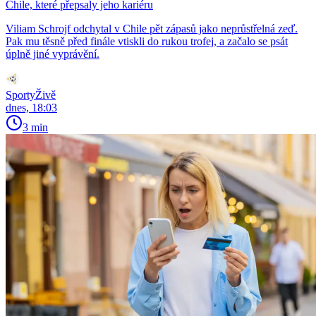
Chile, které přepsaly jeho kariéru
Viliam Schrojf odchytal v Chile pět zápasů jako neprůstřelná zeď.
Pak mu těsně před finále vtiskli do rukou trofej, a začalo se psát
úplně jiné vyprávění.
SportyŽivě
dnes, 18:03
3 min