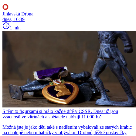
Jihlavská Drbna
dnes, 16:39
1 min
S těmito figurkami si hrálo každé dítě v ČSSR. Dnes už jsou
vzácností ve vitrínách a sbětatelé nabízíjí 11 000 Kč
Možná jste je jako děti také s nadšením vybalovali ze starých krabic
na chalupě nebo u babičky v obýváku. Drobné, těžké postavičky,