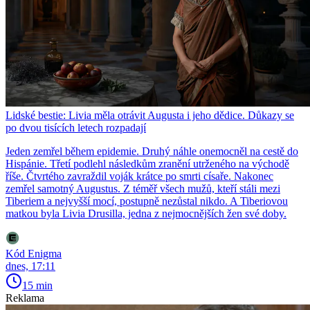
Lidské bestie: Livia měla otrávit Augusta i jeho dědice. Důkazy se
po dvou tisících letech rozpadají
Jeden zemřel během epidemie. Druhý náhle onemocněl na cestě do
Hispánie. Třetí podlehl následkům zranění utrženého na východě
říše. Čtvrtého zavraždil voják krátce po smrti císaře. Nakonec
zemřel samotný Augustus. Z téměř všech mužů, kteří stáli mezi
Tiberiem a nejvyšší mocí, postupně nezůstal nikdo. A Tiberiovou
matkou byla Livia Drusilla, jedna z nejmocnějších žen své doby.
Kód Enigma
dnes, 17:11
15 min
Reklama