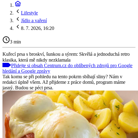
Lifestyle
Jídlo a vaření
8. 7. 2026, 16:20
3 min
Kuřecí prsa s broskví, šunkou a sýrem: Skvělá a jednoduchá retro
klasika, která mě nikdy nezklamala
Přidejte si obsah Centrum.cz do oblíbených zdrojů pro Google
hledání a Google zprávy
Tak komu se při pohledu na tento pokrm sbíhají sliny? Nám v
redakci úplně všem. Až přijdeme z práce domů, program máme
jasný. Budou se péct prsa.