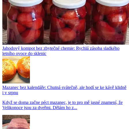
Jahodový kompot bez zbytečné chemie: Rychlá zásoba sladkého
letního ovoce do sklenic
Mazanec bez kalendáře: Chutná svátečně, ale hodí se ke kávě klidně
i v srpnu
Když se doma začne péct mazanec, je to pro mě jasné znamení, že
Velikonoce jsou za dveřmi. Dělám ho z...