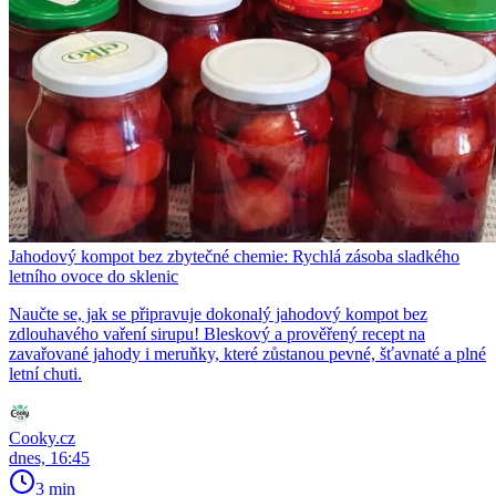
Jahodový kompot bez zbytečné chemie: Rychlá zásoba sladkého
letního ovoce do sklenic
Naučte se, jak se připravuje dokonalý jahodový kompot bez
zdlouhavého vaření sirupu! Bleskový a prověřený recept na
zavařované jahody i meruňky, které zůstanou pevné, šťavnaté a plné
letní chuti.
Cooky.cz
dnes, 16:45
3 min