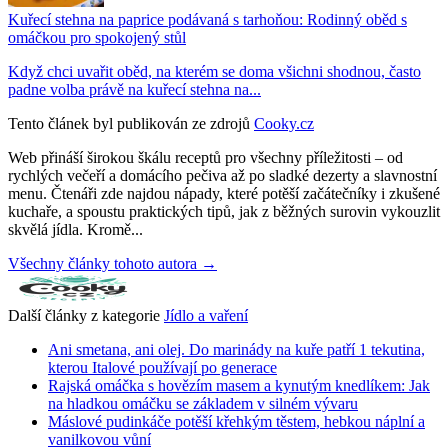
Kuřecí stehna na paprice podávaná s tarhoňou: Rodinný oběd s
omáčkou pro spokojený stůl
Když chci uvařit oběd, na kterém se doma všichni shodnou, často
padne volba právě na kuřecí stehna na...
Tento článek byl publikován ze zdrojů
Cooky.cz
Web přináší širokou škálu receptů pro všechny příležitosti – od
rychlých večeří a domácího pečiva až po sladké dezerty a slavnostní
menu. Čtenáři zde najdou nápady, které potěší začátečníky i zkušené
kuchaře, a spoustu praktických tipů, jak z běžných surovin vykouzlit
skvělá jídla. Kromě...
Všechny články tohoto autora →
Další články z kategorie
Jídlo a vaření
Ani smetana, ani olej. Do marinády na kuře patří 1 tekutina,
kterou Italové používají po generace
Rajská omáčka s hovězím masem a kynutým knedlíkem: Jak
na hladkou omáčku se základem v silném vývaru
Máslové pudinkáče potěší křehkým těstem, hebkou náplní a
vanilkovou vůní