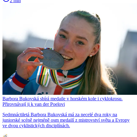
2 min
Barbora Bukovská sbírá medaile v horském kole i cyklokrosu.
Přirovnávají ji k van der Poelovi
Sedmnáctiletá Barbora Bukovská má za necelé dva roky na
juniorské scéně nejméně osm medailí z mistrovství světa a Evropy
ve dvou cyklistických disciplínách.