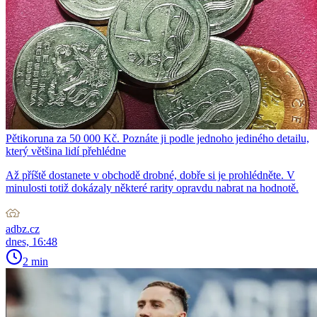
Pětikoruna za 50 000 Kč. Poznáte ji podle jednoho jediného detailu,
který většina lidí přehlédne
Až příště dostanete v obchodě drobné, dobře si je prohlédněte. V
minulosti totiž dokázaly některé rarity opravdu nabrat na hodnotě.
adbz.cz
dnes, 16:48
2 min