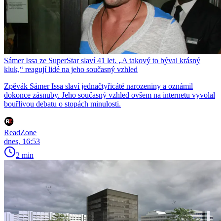
Sámer Issa ze SuperStar slaví 41 let. „A takový to býval krásný
kluk,“ reagují lidé na jeho současný vzhled
Zpěvák Sámer Issa slaví jednačtyřicáté narozeniny a oznámil
dokonce zásnuby. Jeho současný vzhled ovšem na internetu vyvolal
bouřlivou debatu o stopách minulosti.
ReadZone
dnes, 16:53
2 min