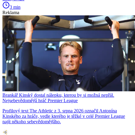
3 min
Reklama
Brankář Kinský dostal nálepku, kterou by si možná nepřál.
Nejsebevědomější hráč Premier League
Profilový text The Athletic z 3. srpna 2026 označil Antonína
Kinského za hráče, vedle kterého je těžké v celé Premier League
najít někoho sebevědomějšího.