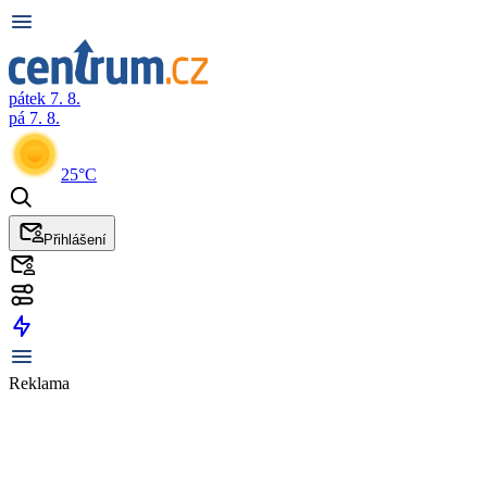
pátek 7. 8.
pá 7. 8.
25°C
Přihlášení
Reklama