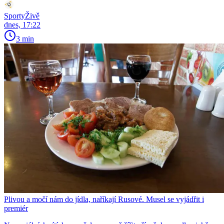
SportyŽivě
dnes, 17:22
3 min
Plivou a močí nám do jídla, naříkají Rusové. Musel se vyjádřit i
premiér