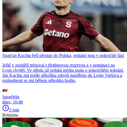
Sparťan Kuchta řeší přestup do Polska, jednání jsou v pokročilé fázi
Ještě v pondělí trénoval s třetiligovou rezervou a v nominaci na
Lyon chyběl. Ve středu už polská média psala o pokročilém jednání.
Jan Kuchta má podle několika zdrojů namířeno do Legie Varšava a
rozhodnout se má během několika hodin.
SportWin
dnes, 16:46
2 min
Reklama