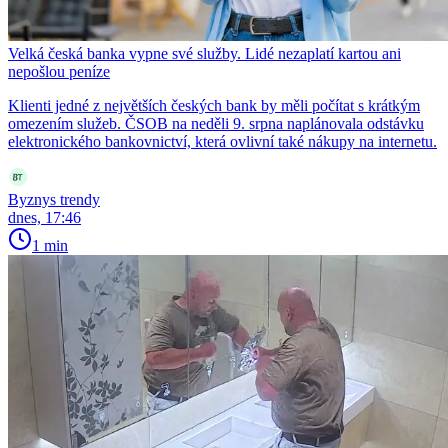
Velká česká banka vypne své služby. Lidé nezaplatí kartou ani
nepošlou peníze
Klienti jedné z největších českých bank by měli počítat s krátkým
omezením služeb. ČSOB na neděli 9. srpna naplánovala odstávku
elektronického bankovnictví, která ovlivní také nákupy na internetu.
Byznys trendy
dnes, 17:46
1 min