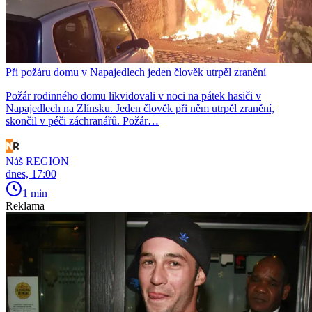
Při požáru domu v Napajedlech jeden člověk utrpěl zranění
Požár rodinného domu likvidovali v noci na pátek hasiči v
Napajedlech na Zlínsku. Jeden člověk při něm utrpěl zranění,
skončil v péči záchranářů. Požár…
Náš REGION
dnes, 17:00
1 min
Reklama