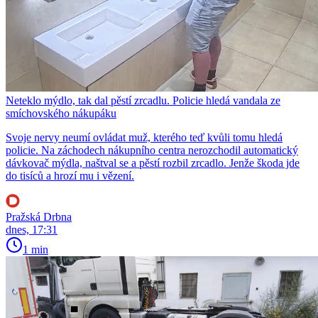
Neteklo mýdlo, tak dal pěstí zrcadlu. Policie hledá vandala ze
smíchovského nákupáku
Svoje nervy neumí ovládat muž, kterého teď kvůli tomu hledá
policie. Na záchodech nákupního centra nerozchodil automatický
dávkovač mýdla, naštval se a pěstí rozbil zrcadlo. Jenže škoda jde
do tisíců a hrozí mu i vězení.
Pražská Drbna
dnes, 17:31
1 min