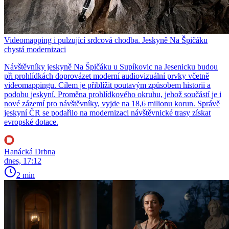
Videomapping i pulzující srdcová chodba. Jeskyně Na Špičáku
chystá modernizaci
Návštěvníky jeskyně Na Špičáku u Supíkovic na Jesenicku budou
při prohlídkách doprovázet moderní audiovizuální prvky včetně
videomappingu. Cílem je přiblížit poutavým způsobem historii a
podobu jeskyní. Proměna prohlídkového okruhu, jehož součástí je i
nové zázemí pro návštěvníky, vyjde na 18,6 milionu korun. Správě
jeskyní ČR se podařilo na modernizaci návštěvnické trasy získat
evropské dotace.
Hanácká Drbna
dnes, 17:12
2 min