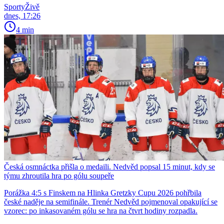
SportyŽivě
dnes, 17:26
4 min
Česká osmnáctka přišla o medaili. Nedvěd popsal 15 minut, kdy se
týmu zhroutila hra po gólu soupeře
Porážka 4:5 s Finskem na Hlinka Gretzky Cupu 2026 pohřbila
české naděje na semifinále. Trenér Nedvěd pojmenoval opakující se
vzorec: po inkasovaném gólu se hra na čtvrt hodiny rozpadla.