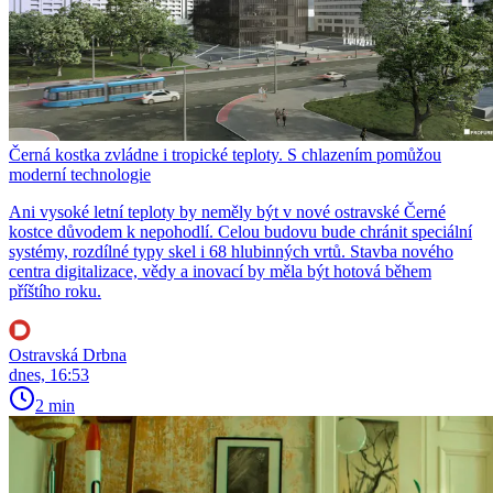
Černá kostka zvládne i tropické teploty. S chlazením pomůžou
moderní technologie
Ani vysoké letní teploty by neměly být v nové ostravské Černé
kostce důvodem k nepohodlí. Celou budovu bude chránit speciální
systémy, rozdílné typy skel i 68 hlubinných vrtů. Stavba nového
centra digitalizace, vědy a inovací by měla být hotová během
příštího roku.
Ostravská Drbna
dnes, 16:53
2 min