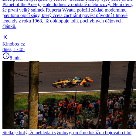
Planet of the Apes), je ale dodnes v podstatě učebnicový. Není divu,
že první velký snímek Ruperta Wyatta položil základ modernímu
pavilonu opičí ságy, který zcela zachránil pověst původní filmové
legendy z roku 1968, již obklopuje tolik pochybných dějových
článků.
Kinobox.cz
dnes, 17:05
8 min
Stella je hrdý, že nehledali výmluvy, proč nedokážou bojovat o titul