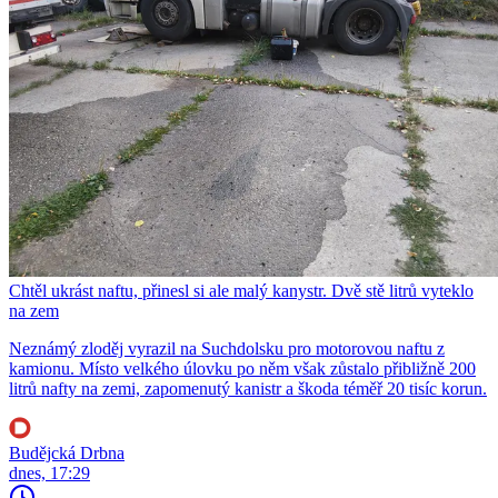
Chtěl ukrást naftu, přinesl si ale malý kanystr. Dvě stě litrů vyteklo
na zem
Neznámý zloděj vyrazil na Suchdolsku pro motorovou naftu z
kamionu. Místo velkého úlovku po něm však zůstalo přibližně 200
litrů nafty na zemi, zapomenutý kanistr a škoda téměř 20 tisíc korun.
Budějcká Drbna
dnes, 17:29