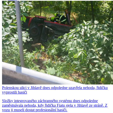
Polenskou ulici v Jihlavě dnes odpoledne uzavřela nehoda, řidičku
vyprostili hasiči
Složky integrovaného záchranného systému dnes odpoledne
zaměstnávala nehoda, kdy řidička Fiatu sjela v Jihlavě ze stráně. Z
vozu ji museli dostat profesionální hasiči.