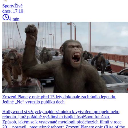
SportyŽivě
dnes, 17:10
4 min
Zrození Planety opic před 15 lety dokonale zachránilo legendu.
Jediné „Ne“ vyrazilo publiku dech
Hollywood si vždycky najde záminku k vytvoření prequelu nebo
rebootu, jímž pořádně vyždímá existující úspěšnou franšízu.
Způsob, jakým se k vrstevnaté mytologii předchozích filmů v roce
2011 postavil „prequelový reboot“ Zrození Planety opic (Rise of the