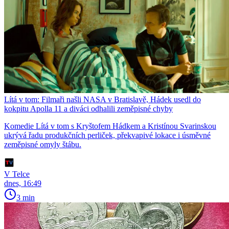
Lítá v tom: Filmaři našli NASA v Bratislavě, Hádek usedl do
kokpitu Apolla 11 a diváci odhalili zeměpisné chyby
Komedie Lítá v tom s Kryštofem Hádkem a Kristínou Svarinskou
ukrývá řadu produkčních perliček, překvapivé lokace i úsměvné
zeměpisné omyly štábu.
V Telce
dnes, 16:49
3 min