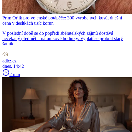
Prim Orlík pro vojenské potápěče: 300 vyrobených kusů, dnešní
cena v desítkách tisíc korun
V poslední době se do popředí sběratelských zájmů dostává
nečekaný předmět – náramkové hodinky. Vyplatí se probrat starý
šatník.
adbz.cz
dnes, 14:42
2 min