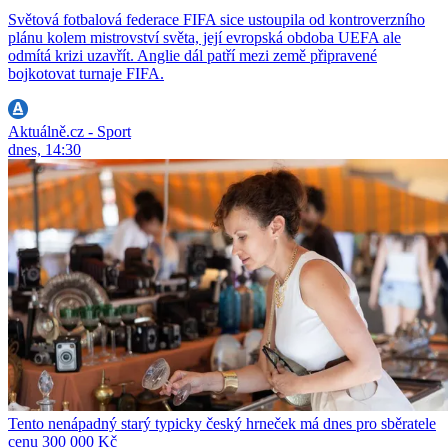
Světová fotbalová federace FIFA sice ustoupila od kontroverzního
plánu kolem mistrovství světa, její evropská obdoba UEFA ale
odmítá krizi uzavřít. Anglie dál patří mezi země připravené
bojkotovat turnaje FIFA.
Aktuálně.cz - Sport
dnes, 14:30
Tento nenápadný starý typicky český hrneček má dnes pro sběratele
cenu 300 000 Kč