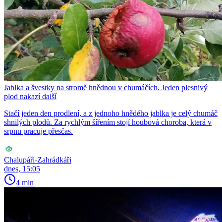
Jablka a švestky na stromě hnědnou v chumáčích. Jeden plesnivý
plod nakazí další
Stačí jeden den prodlení, a z jednoho hnědého jablka je celý chumáč
shnilých plodů. Za rychlým šířením stojí houbová choroba, která v
srpnu pracuje přesčas.
Chalupáři-Zahrádkáři
dnes, 15:05
4 min