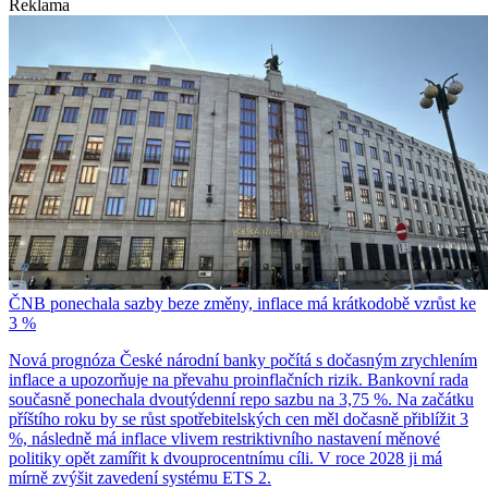
Reklama
ČNB ponechala sazby beze změny, inflace má krátkodobě vzrůst ke
3 %
Nová prognóza České národní banky počítá s dočasným zrychlením
inflace a upozorňuje na převahu proinflačních rizik. Bankovní rada
současně ponechala dvoutýdenní repo sazbu na 3,75 %. Na začátku
příštího roku by se růst spotřebitelských cen měl dočasně přiblížit 3
%, následně má inflace vlivem restriktivního nastavení měnové
politiky opět zamířit k dvouprocentnímu cíli. V roce 2028 ji má
mírně zvýšit zavedení systému ETS 2.