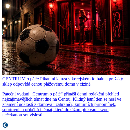
CENTRUM o páté: Pikantní kauza v korejském fotbalu a pražský
sklep odpovídá cenou plážovému domu v cizině
Páteční vydání „Centrum o páté“ přináší denní redakční přehled
nejzajímavějších témat dne na Centru. Klidný letní den se nesl ve
znamení událostí z domova i zahraničí, kulturních připomínek,
sportovních příběhů i témat, která dokážou překvapit svou
nečekanou souvislostí.