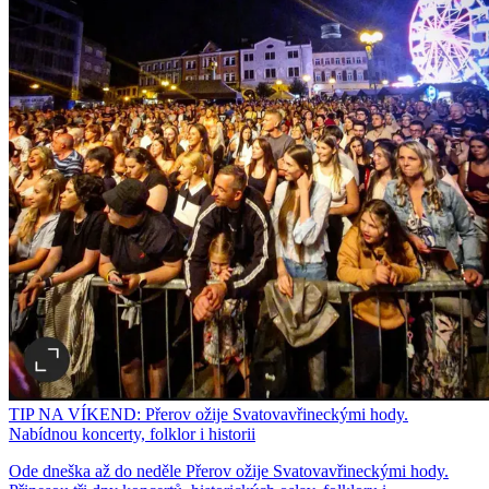
TIP NA VÍKEND: Přerov ožije Svatovavřineckými hody.
Nabídnou koncerty, folklor i historii
Ode dneška až do neděle Přerov ožije Svatovavřineckými hody.