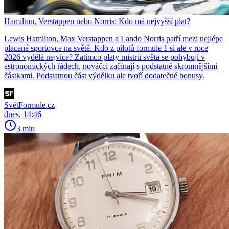
Hamilton, Verstappen nebo Norris: Kdo má nejvyšší plat?
Lewis Hamilton, Max Verstappen a Lando Norris patří mezi nejlépe
placené sportovce na světě. Kdo z pilotů formule 1 si ale v roce
2026 vydělá nejvíce? Zatímco platy mistrů světa se pohybují v
astronomických řádech, nováčci začínají s podstatně skromnějšími
částkami. Podstatnou část výdělku ale tvoří dodatečné bonusy.
SvětFormule.cz
dnes, 14:46
3 min