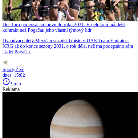
Del Toro podepsal smlouvu do roku 2031. V pelotonu má delší
kontrakt než Pogačar, jeho vlastní týmový lídr
Dvaadvacetiletý Mexičan si zajistil místo v UAE Team Emirates-
XRG až do konce sezony 2031, o rok déle, než má podepsáno sám
Tadej Pogačar.
SportyŽivě
dnes, 15:02
3 min
Reklama