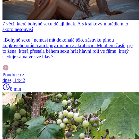
7 věcí, které bohyně sexu dělají jinak. A s krajkovým prádlem to
skoro nesouvisí
„Bohyně sexu“ nemusí mít dokonalé tělo, zásuvku plnou
krajkového prádla ani tajný diplom z akrobacie. Mnohem častěji je
to žena, která přestala během sexu hrát hlavní roli ve filmu, který
sleduje sama ve své hlavě.
Poudree.cz
dnes, 14:42
8 min