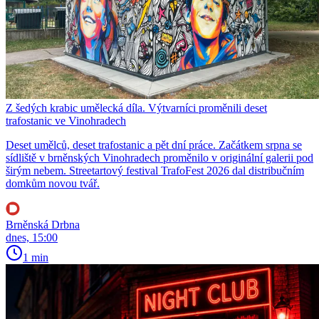
Z šedých krabic umělecká díla. Výtvarníci proměnili deset
trafostanic ve Vinohradech
Deset umělců, deset trafostanic a pět dní práce. Začátkem srpna se
sídliště v brněnských Vinohradech proměnilo v originální galerii pod
širým nebem. Streetartový festival TrafoFest 2026 dal distribučním
domkům novou tvář.
Brněnská Drbna
dnes, 15:00
1 min