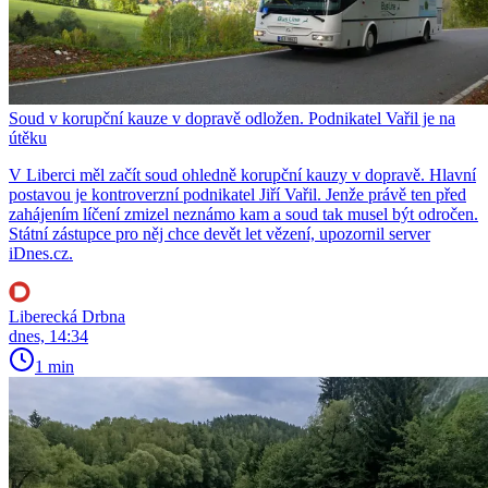
Soud v korupční kauze v dopravě odložen. Podnikatel Vařil je na
útěku
V Liberci měl začít soud ohledně korupční kauzy v dopravě. Hlavní
postavou je kontroverzní podnikatel Jiří Vařil. Jenže právě ten před
zahájením líčení zmizel neznámo kam a soud tak musel být odročen.
Státní zástupce pro něj chce devět let vězení, upozornil server
iDnes.cz.
Liberecká Drbna
dnes, 14:34
1 min