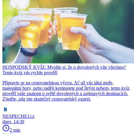
HOSPODSKÝ KVÍZ: Myslíte si, že o dovolených víte všechno?
Tento kvíz vás rychle prověří
Připravte se na cestovatelskou výzvu. Ať už vás láká moře,
majestátní hory, nebo raději kempujete pod širým nebem, tento kvíz
prověří vaše znalosti o světě dovolených a zajímavých destinacích.
Zjistěte, zda jste skutečný cestovatelský expert.
NESPECHEJ.cz
dnes, 14:30
2 min