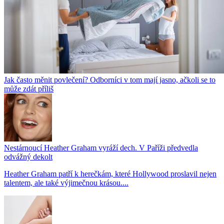
Jak často měnit povlečení? Odborníci v tom mají jasno, ačkoli se to
může zdát příliš
Nestárnoucí Heather Graham vyráží dech. V Paříži předvedla
odvážný dekolt
Heather Graham patří k herečkám, které Hollywood proslavil nejen
talentem, ale také výjimečnou krásou....