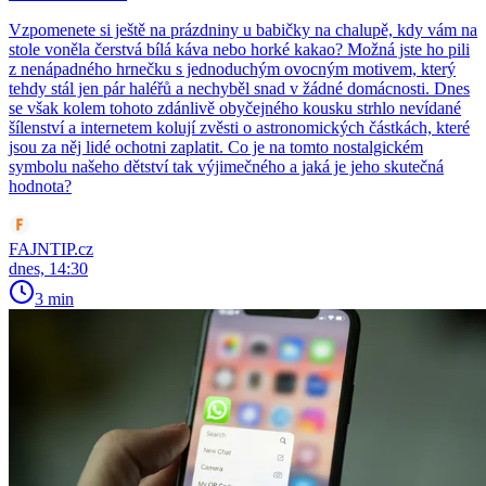
Vzpomenete si ještě na prázdniny u babičky na chalupě, kdy vám na
stole voněla čerstvá bílá káva nebo horké kakao? Možná jste ho pili
z nenápadného hrnečku s jednoduchým ovocným motivem, který
tehdy stál jen pár haléřů a nechyběl snad v žádné domácnosti. Dnes
se však kolem tohoto zdánlivě obyčejného kousku strhlo nevídané
šílenství a internetem kolují zvěsti o astronomických částkách, které
jsou za něj lidé ochotni zaplatit. Co je na tomto nostalgickém
symbolu našeho dětství tak výjimečného a jaká je jeho skutečná
hodnota?
FAJNTIP.cz
dnes, 14:30
3 min