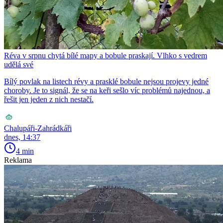
Réva v srpnu chytá bílé mapy a bobule praskají. Vlhko s vedrem
udělá své
Bílý povlak na listech révy a prasklé bobule nejsou projevy jedné
choroby. Je to signál, že se na keři sešlo víc problémů najednou, a
řešit jen jeden z nich nestačí.
Chalupáři-Zahrádkáři
dnes, 14:37
4 min
Reklama