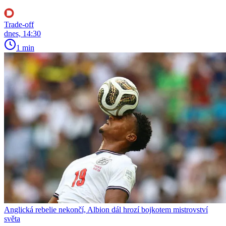
Trade-off
dnes, 14:30
1 min
Anglická rebelie nekončí, Albion dál hrozí bojkotem mistrovství
světa