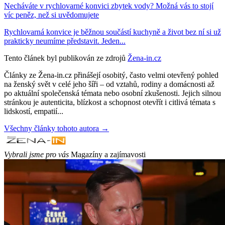
Necháváte v rychlovarné konvici zbytek vody? Možná vás to stojí
víc peněz, než si uvědomujete
Rychlovarná konvice je běžnou součástí kuchyně a život bez ní si už
prakticky neumíme představit. Jeden...
Tento článek byl publikován ze zdrojů
Žena-in.cz
Články ze Žena-in.cz přinášejí osobitý, často velmi otevřený pohled
na ženský svět v celé jeho šíři – od vztahů, rodiny a domácnosti až
po aktuální společenská témata nebo osobní zkušenosti. Jejich silnou
stránkou je autenticita, blízkost a schopnost otevřít i citlivá témata s
lidskostí, empatií...
Všechny články tohoto autora →
Vybrali jsme pro vás
Magazíny a zajímavosti