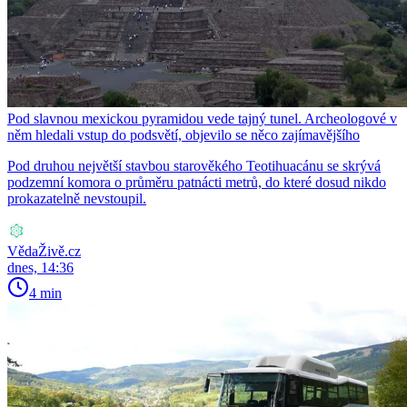
Pod slavnou mexickou pyramidou vede tajný tunel. Archeologové v
něm hledali vstup do podsvětí, objevilo se něco zajímavějšího
Pod druhou největší stavbou starověkého Teotihuacánu se skrývá
podzemní komora o průměru patnácti metrů, do které dosud nikdo
prokazatelně nevstoupil.
VědaŽivě.cz
dnes, 14:36
4 min