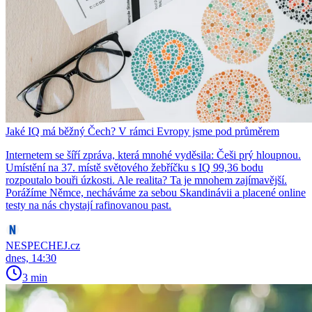
Jaké IQ má běžný Čech? V rámci Evropy jsme pod průměrem
Internetem se šíří zpráva, která mnohé vyděsila: Češi prý hloupnou.
Umístění na 37. místě světového žebříčku s IQ 99,36 bodu
rozpoutalo bouři úzkosti. Ale realita? Ta je mnohem zajímavější.
Porážíme Němce, necháváme za sebou Skandinávii a placené online
testy na nás chystají rafinovanou past.
NESPECHEJ.cz
dnes, 14:30
3 min