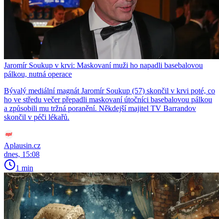
Jaromír Soukup v krvi: Maskovaní muži ho napadli basebalovou
pálkou, nutná operace
Bývalý mediální magnát Jaromír Soukup (57) skončil v krvi poté, co
ho ve středu večer přepadli maskovaní útočníci basebalovou pálkou
a způsobili mu tržná poranění. Někdejší majitel TV Barrandov
skončil v péči lékařů.
Aplausin.cz
dnes, 15:08
1 min