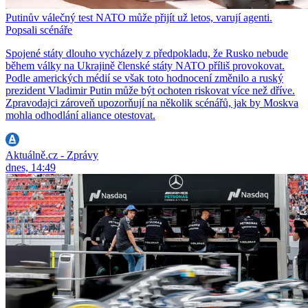
Putinův válečný test NATO může přijít už letos, varují agenti.
Popsali scénáře
Spojené státy dlouho vycházely z předpokladu, že Rusko nebude
během války na Ukrajině členské státy NATO příliš provokovat.
Podle amerických médií se však toto hodnocení změnilo a ruský
prezident Vladimir Putin může být ochoten riskovat více než dříve.
Zpravodajci zároveň upozorňují na několik scénářů, jak by Moskva
mohla odhodlání aliance otestovat.
Aktuálně.cz - Zprávy
dnes, 14:49