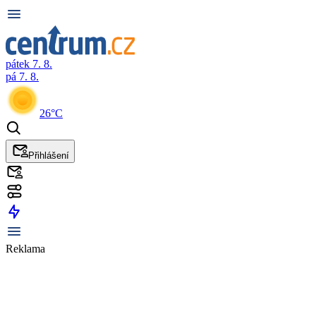
pátek 7. 8.
pá 7. 8.
26°C
Přihlášení
Reklama