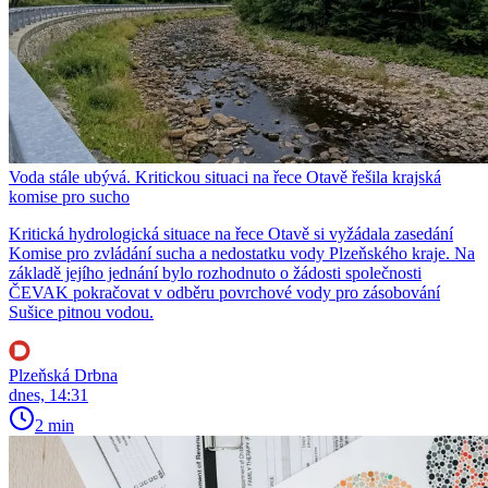
Voda stále ubývá. Kritickou situaci na řece Otavě řešila krajská
komise pro sucho
Kritická hydrologická situace na řece Otavě si vyžádala zasedání
Komise pro zvládání sucha a nedostatku vody Plzeňského kraje. Na
základě jejího jednání bylo rozhodnuto o žádosti společnosti
ČEVAK pokračovat v odběru povrchové vody pro zásobování
Sušice pitnou vodou.
Plzeňská Drbna
dnes, 14:31
2 min