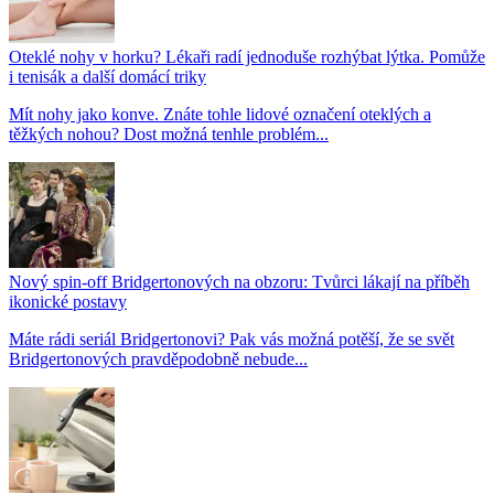
Oteklé nohy v horku? Lékaři radí jednoduše rozhýbat lýtka. Pomůže
i tenisák a další domácí triky
Mít nohy jako konve. Znáte tohle lidové označení oteklých a
těžkých nohou? Dost možná tenhle problém...
Nový spin-off Bridgertonových na obzoru: Tvůrci lákají na příběh
ikonické postavy
Máte rádi seriál Bridgertonovi? Pak vás možná potěší, že se svět
Bridgertonových pravděpodobně nebude...