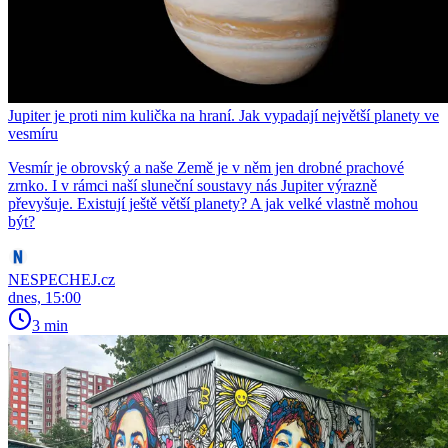
Jupiter je proti nim kulička na hraní. Jak vypadají největší planety ve
vesmíru
Vesmír je obrovský a naše Země je v něm jen drobné prachové
zrnko. I v rámci naší sluneční soustavy nás Jupiter výrazně
převyšuje. Existují ještě větší planety? A jak velké vlastně mohou
být?
NESPECHEJ.cz
dnes, 15:00
3 min