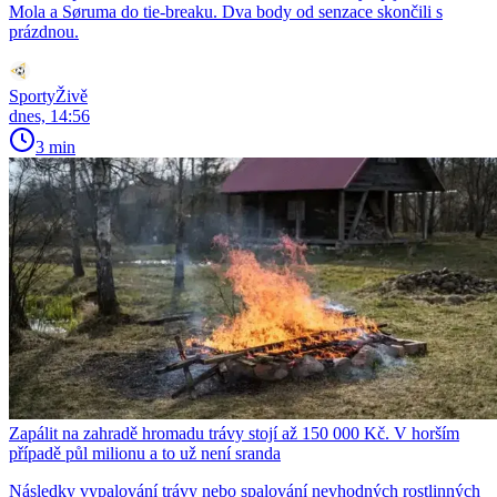
Mola a Søruma do tie-breaku. Dva body od senzace skončili s
prázdnou.
SportyŽivě
dnes, 14:56
3 min
Zapálit na zahradě hromadu trávy stojí až 150 000 Kč. V horším
případě půl milionu a to už není sranda
Následky vypalování trávy nebo spalování nevhodných rostlinných