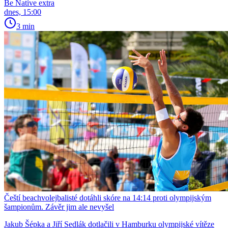
Be Native extra
dnes, 15:00
3 min
Čeští beachvolejbalisté dotáhli skóre na 14:14 proti olympijským
šampionům. Závěr jim ale nevyšel
Jakub Šépka a Jiří Sedlák dotlačili v Hamburku olympijské vítěze