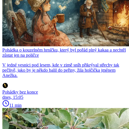
Pohádka o kouzelném hrníčku, který byl pořád plný kakaa a nechtěl
zůstat jen na poličce
V jedné vesnici pod lesem, kde v zimě sníh přikrýval střechy tak
pečlivě, jako by je někdo balil do peřiny, žila holčička jménem
Anežka.
Pohádky bez konce
dnes, 15:05
11 min