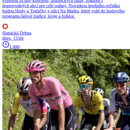
Přinesou tři dny koncertů, historických oslav, folkloru i
doprovodných akcí pro celé rodiny. Novinkou letošního ročníku
budou Hody u Trafačky v ulici Na Marku, které vrátí do hodového
programu lidové tradice, kroje a folklor.
Hanácká Drbna
dnes, 15:04
1 min