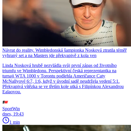
Návrat do reality. Wimbledonská šampionka Nosková ztratila téměř
vyhraný set a na Masters jde překvapivě z kola ven
Linda Nosková hrubě nezvládla svůj první zápas od životního
triumfu ve Wimbledonu. Perspektivní česká reprezentantka na
turnaji WTA 1000 v Torontu podlehla Američance Caty
McNallyové 6:7, 1:6, když v úvodní sadě neudržela vedení 5:1.
Překvapivá vítězka se ve třetím kole utká s Filipínkou Alexandrou
Ealaovou.
SportWin
dnes, 19:43
1 min