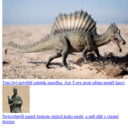
Toto byl největší zabiják pravěku. Ani T-rex proti němu neměl šanci
Nejzvrhlejší papež historie otrávil koho mohl, a měl dítě s vlastní
dcerou