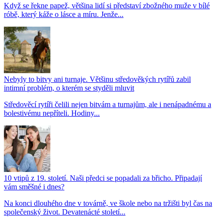
Když se řekne papež, většina lidí si představí zbožného muže v bílé
róbě, který káže o lásce a míru. Jenže...
Nebyly to bitvy ani turnaje. Většinu středověkých rytířů zabil
intimní problém, o kterém se styděli mluvit
Středověcí rytíři čelili nejen bitvám a turnajům, ale i nenápadnému a
bolestivému nepříteli. Hodiny...
10 vtipů z 19. století. Naši předci se popadali za břicho. Připadají
vám směšné i dnes?
Na konci dlouhého dne v továrně, ve škole nebo na tržišti byl čas na
společenský život. Devatenácté století...