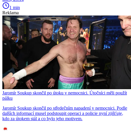
1 min
Reklama
Jaromír Soukup skončil po útoku v nemocnici. Útočníci měli použít
pálku
Jaromír Soukup skončil po středečním napadení v nemocnici. Podle
dalších informací musel podstoupit operaci a policie nyní zjišťuje,
kdo za útokem stál a co bylo jeho motivem.