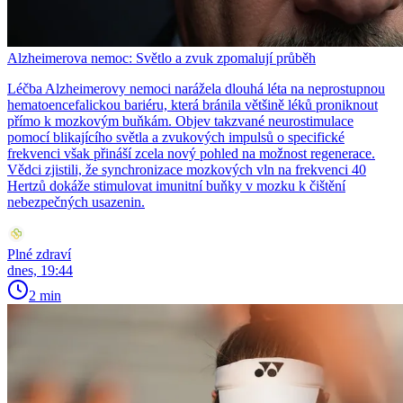
Alzheimerova nemoc: Světlo a zvuk zpomalují průběh
Léčba Alzheimerovy nemoci narážela dlouhá léta na neprostupnou
hematoencefalickou bariéru, která bránila většině léků proniknout
přímo k mozkovým buňkám. Objev takzvané neurostimulace
pomocí blikajícího světla a zvukových impulsů o specifické
frekvenci však přináší zcela nový pohled na možnost regenerace.
Vědci zjistili, že synchronizace mozkových vln na frekvenci 40
Hertzů dokáže stimulovat imunitní buňky v mozku k čištění
nebezpečných usazenin.
Plné zdraví
dnes, 19:44
2 min