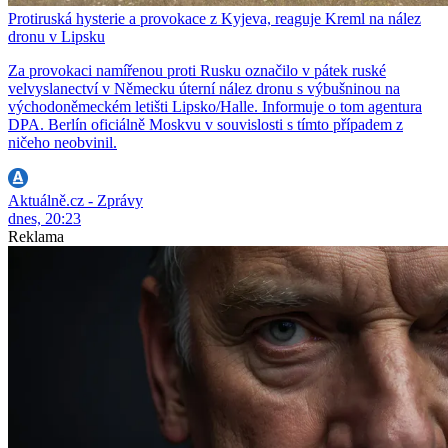
Protiruská hysterie a provokace z Kyjeva, reaguje Kreml na nález
dronu v Lipsku
Za provokaci namířenou proti Rusku označilo v pátek ruské
velvyslanectví v Německu úterní nález dronu s výbušninou na
východoněmeckém letišti Lipsko/Halle. Informuje o tom agentura
DPA. Berlín oficiálně Moskvu v souvislosti s tímto případem z
ničeho neobvinil.
Aktuálně.cz - Zprávy
dnes, 20:23
Reklama