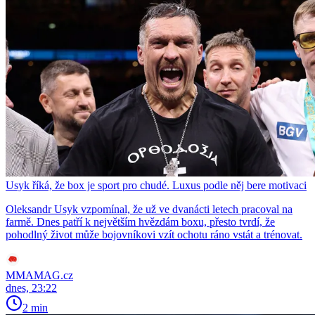
Usyk říká, že box je sport pro chudé. Luxus podle něj bere motivaci
Oleksandr Usyk vzpomínal, že už ve dvanácti letech pracoval na
farmě. Dnes patří k největším hvězdám boxu, přesto tvrdí, že
pohodlný život může bojovníkovi vzít ochotu ráno vstát a trénovat.
MMAMAG.cz
dnes, 23:22
2 min