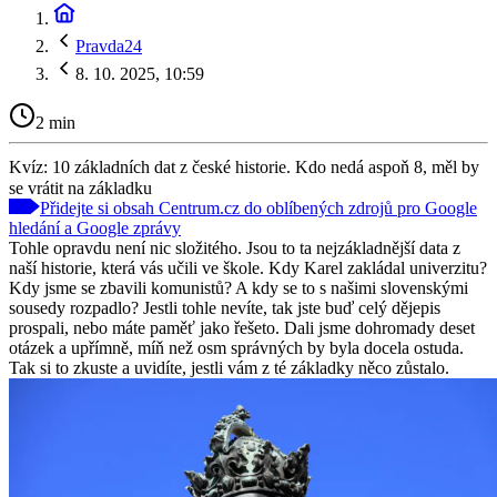
Pravda24
8. 10. 2025, 10:59
2 min
Kvíz: 10 základních dat z české historie. Kdo nedá aspoň 8, měl by
se vrátit na základku
Přidejte si obsah Centrum.cz do oblíbených zdrojů pro Google
hledání a Google zprávy
Tohle opravdu není nic složitého. Jsou to ta nejzákladnější data z
naší historie, která vás učili ve škole. Kdy Karel zakládal univerzitu?
Kdy jsme se zbavili komunistů? A kdy se to s našimi slovenskými
sousedy rozpadlo? Jestli tohle nevíte, tak jste buď celý dějepis
prospali, nebo máte paměť jako řešeto. Dali jsme dohromady deset
otázek a upřímně, míň než osm správných by byla docela ostuda.
Tak si to zkuste a uvidíte, jestli vám z té základky něco zůstalo.