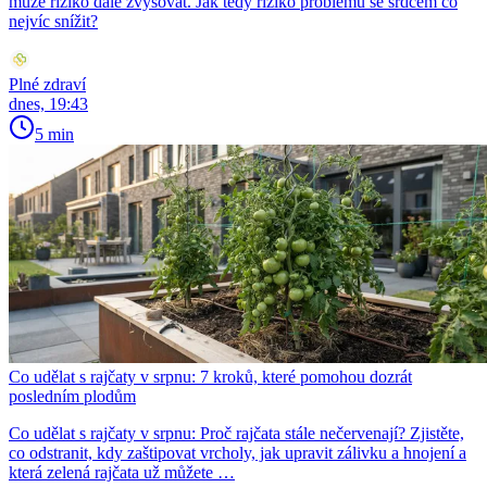
může riziko dále zvyšovat. Jak tedy riziko problémů se srdcem co
nejvíc snížit?
Plné zdraví
dnes, 19:43
5 min
Co udělat s rajčaty v srpnu: 7 kroků, které pomohou dozrát
posledním plodům
Co udělat s rajčaty v srpnu: Proč rajčata stále nečervenají? Zjistěte,
co odstranit, kdy zaštipovat vrcholy, jak upravit zálivku a hnojení a
která zelená rajčata už můžete …