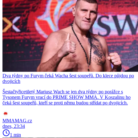
Dva týdny po Furym čeká Wacha šest soupeřů. Do klece půjdou po
dvojicích
Šestačtyřicetiletý Mariusz Wach se jen dva týdny po porážce s
Tysonem Furym vrací do PRIME SHOW MMA. V Koszalinu ho
čeká šest soupeřů, kteří se proti němu budou střídat po dvojicích.
MMAMAG.cz
dnes, 23:34
1 min