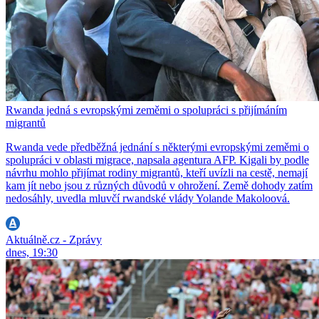
Rwanda jedná s evropskými zeměmi o spolupráci s přijímáním
migrantů
Rwanda vede předběžná jednání s některými evropskými zeměmi o
spolupráci v oblasti migrace, napsala agentura AFP. Kigali by podle
návrhu mohlo přijímat rodiny migrantů, kteří uvízli na cestě, nemají
kam jít nebo jsou z různých důvodů v ohrožení. Země dohody zatím
nedosáhly, uvedla mluvčí rwandské vlády Yolande Makoloová.
Aktuálně.cz - Zprávy
dnes, 19:30