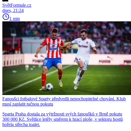
SvětFormule.cz
dnes, 21:24
1 min
Fanoušci fotbalové Sparty předvedli nepochopitelné chování. Klub
musí zaplatit tučnou pokutu
Sparta Praha dostala za výtržnosti svých fanoušků v Brně pokutu
300 000 Kč. Světlice letěly směrem k hrací ploše, v sektoru hostů
hořela střecha toalet.