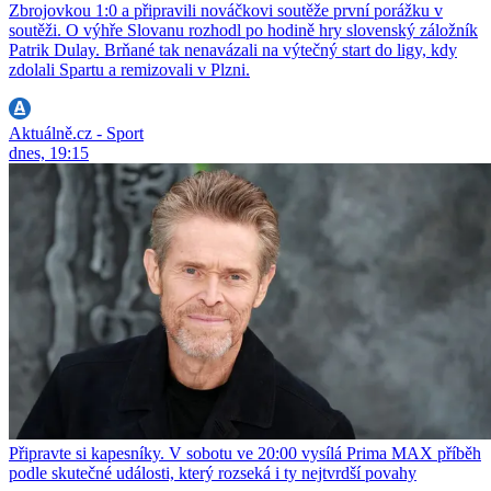
Zbrojovkou 1:0 a připravili nováčkovi soutěže první porážku v
soutěži. O výhře Slovanu rozhodl po hodině hry slovenský záložník
Patrik Dulay. Brňané tak nenavázali na výtečný start do ligy, kdy
zdolali Spartu a remizovali v Plzni.
Aktuálně.cz - Sport
dnes, 19:15
Připravte si kapesníky. V sobotu ve 20:00 vysílá Prima MAX příběh
podle skutečné události, který rozseká i ty nejtvrdší povahy