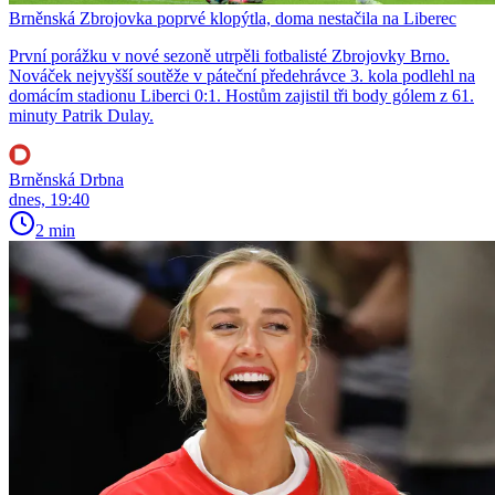
Brněnská Zbrojovka poprvé klopýtla, doma nestačila na Liberec
První porážku v nové sezoně utrpěli fotbalisté Zbrojovky Brno.
Nováček nejvyšší soutěže v páteční předehrávce 3. kola podlehl na
domácím stadionu Liberci 0:1. Hostům zajistil tři body gólem z 61.
minuty Patrik Dulay.
Brněnská Drbna
dnes, 19:40
2 min