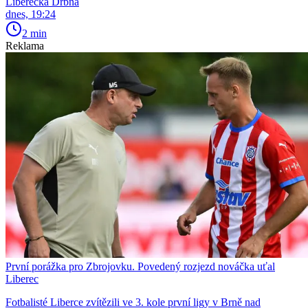
Liberecká Drbna
dnes, 19:24
2 min
Reklama
První porážka pro Zbrojovku. Povedený rozjezd nováčka uťal
Liberec
Fotbalisté Liberce zvítězili ve 3. kole první ligy v Brně nad