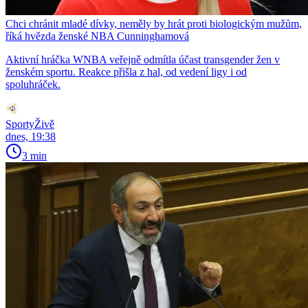
Chci chránit mladé dívky, neměly by hrát proti biologickým mužům,
říká hvězda ženské NBA Cunninghamová
Aktivní hráčka WNBA veřejně odmítla účast transgender žen v
ženském sportu. Reakce přišla z hal, od vedení ligy i od
spoluhráček.
SportyŽivě
dnes, 19:38
3 min