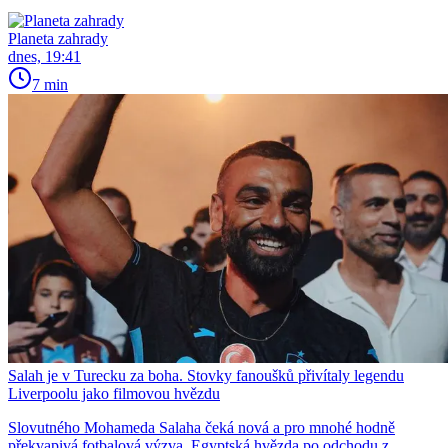
Planeta zahrady
dnes, 19:41
7 min
Salah je v Turecku za boha. Stovky fanoušků přivítaly legendu
Liverpoolu jako filmovou hvězdu
Slovutného Mohameda Salaha čeká nová a pro mnohé hodně
překvapivá fotbalová výzva. Egyptská hvězda po odchodu z