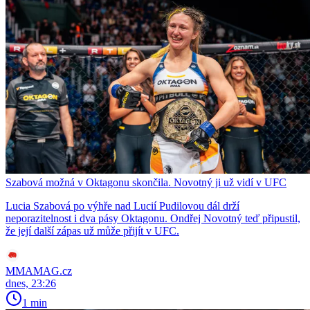
Szabová možná v Oktagonu skončila. Novotný ji už vidí v UFC
Lucia Szabová po výhře nad Lucií Pudilovou dál drží
neporazitelnost i dva pásy Oktagonu. Ondřej Novotný teď připustil,
že její další zápas už může přijít v UFC.
MMAMAG.cz
dnes, 23:26
1 min