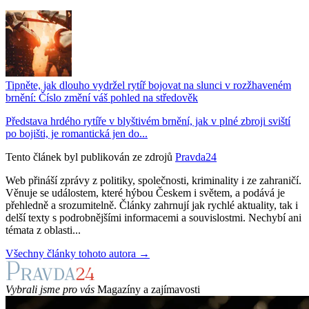
Tipněte, jak dlouho vydržel rytíř bojovat na slunci v rozžhaveném
brnění: Číslo změní váš pohled na středověk
Představa hrdého rytíře v blyštivém brnění, jak v plné zbroji sviští
po bojišti, je romantická jen do...
Tento článek byl publikován ze zdrojů
Pravda24
Web přináší zprávy z politiky, společnosti, kriminality i ze zahraničí.
Věnuje se událostem, které hýbou Českem i světem, a podává je
přehledně a srozumitelně. Články zahrnují jak rychlé aktuality, tak i
delší texty s podrobnějšími informacemi a souvislostmi. Nechybí ani
témata z oblasti...
Všechny články tohoto autora →
Vybrali jsme pro vás
Magazíny a zajímavosti