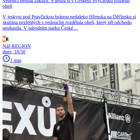
Vedoucí nedbal zákazu. S dětmi si v Českém Švýcarsku rozdělal
oheň
V jeskyni pod Pravčickou bránou nedaleko Hřenska na Děčínsku si
skupina nezletilých s vedoucím rozdělala oheň, který při odchodu
neuhasila. V národním parku České…
Náš REGION
dnes, 18:50
1 min