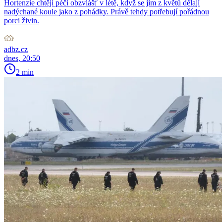
Hortenzie chtějí péči obzvlášť v létě, když se jim z květů dělají
nadýchané koule jako z pohádky. Právě tehdy potřebují pořádnou
porci živin.
adbz.cz
dnes, 20:50
2 min