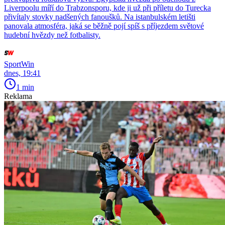
Liverpoolu míří do Trabzonsporu, kde ji už při příletu do Turecka
přivítaly stovky nadšených fanoušků. Na istanbulském letišti
panovala atmosféra, jaká se běžně pojí spíš s příjezdem světové
hudební hvězdy než fotbalisty.
SportWin
dnes, 19:41
1 min
Reklama