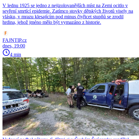
V lednu 1925 se jedno z nejizolovanějších míst na Zemi ocitlo v
sevření smrtící epidemie. Zatímco stovky dětských životů visely na
vlásku, v mrazu klesajícím pod minus čtyřicet stupňů se zrodil
hrdina, jehož jméno mělo být vymazáno z historie.
FAJNTIP.cz
dnes, 19:00
4 min