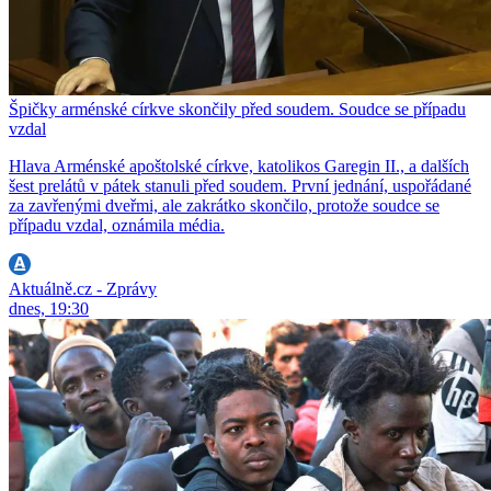
Špičky arménské církve skončily před soudem. Soudce se případu
vzdal
Hlava Arménské apoštolské církve, katolikos Garegin II., a dalších
šest prelátů v pátek stanuli před soudem. První jednání, uspořádané
za zavřenými dveřmi, ale zakrátko skončilo, protože soudce se
případu vzdal, oznámila média.
Aktuálně.cz - Zprávy
dnes, 19:30