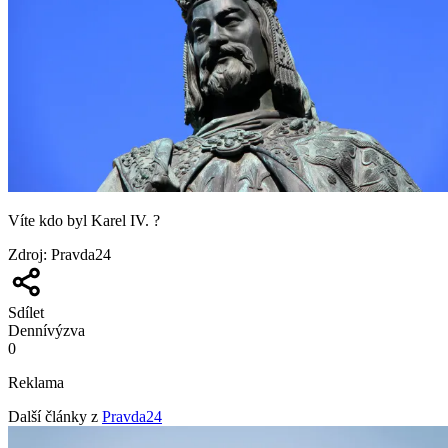
Víte kdo byl Karel IV. ?
Zdroj
:
Pravda24
Sdílet
Denní
výzva
0
Reklama
Další články z
Pravda24