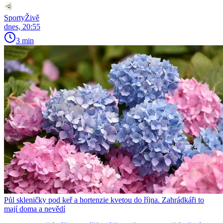
SportyŽivě
dnes, 20:55
3 min
Půl skleničky pod keř a hortenzie kvetou do října. Zahrádkáři to
mají doma a nevědí