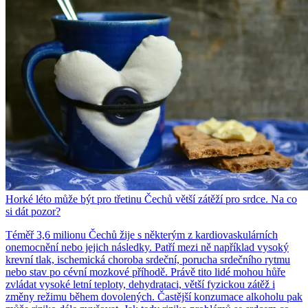
Horké léto může být pro třetinu Čechů větší zátěží pro srdce. Na co
si dát pozor?
Téměř 3,6 milionu Čechů žije s některým z kardiovaskulárních
onemocnění nebo jejich následky. Patří mezi ně například vysoký
krevní tlak, ischemická choroba srdeční, porucha srdečního rytmu
nebo stav po cévní mozkové příhodě. Právě tito lidé mohou hůře
zvládat vysoké letní teploty, dehydrataci, větší fyzickou zátěž i
změny režimu během dovolených. Častější konzumace alkoholu pak