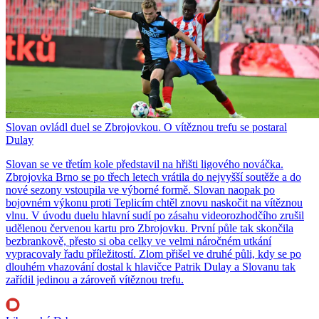
Slovan ovládl duel se Zbrojovkou. O vítěznou trefu se postaral
Dulay
Slovan se ve třetím kole představil na hřišti ligového nováčka.
Zbrojovka Brno se po třech letech vrátila do nejvyšší soutěže a do
nové sezony vstoupila ve výborné formě. Slovan naopak po
bojovném výkonu proti Teplicím chtěl znovu naskočit na vítěznou
vlnu. V úvodu duelu hlavní sudí po zásahu videorozhodčího zrušil
udělenou červenou kartu pro Zbrojovku. První půle tak skončila
bezbrankově, přesto si oba celky ve velmi náročném utkání
vypracovaly řadu příležitostí. Zlom přišel ve druhé půli, kdy se po
dlouhém vhazování dostal k hlavičce Patrik Dulay a Slovanu tak
zařídil jedinou a zároveň vítěznou trefu.