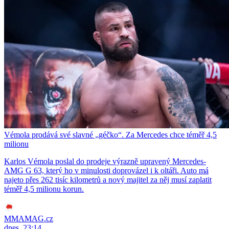
Vémola prodává své slavné „géčko“. Za Mercedes chce téměř 4,5
milionu
Karlos Vémola poslal do prodeje výrazně upravený Mercedes-
AMG G 63, který ho v minulosti doprovázel i k oltáři. Auto má
najeto přes 262 tisíc kilometrů a nový majitel za něj musí zaplatit
téměř 4,5 milionu korun.
MMAMAG.cz
dnes, 23:14