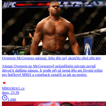
Overeem McGregora odepsal. Jeho tělo prý skončilo před pěti lety
Alistair Overeem po McGregorově neúspěšném návratu nevidí
důvod k dalšímu zápasu. Ir podle něj už nemá tělo ani životní režim
pro špičkové MMA a comeback označil za tah na peníze.
MMAMAG.cz
dnes, 23:39
1 min