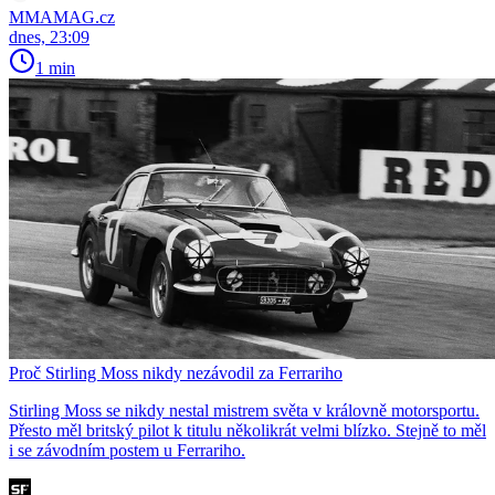
MMAMAG.cz
dnes, 23:09
1 min
Proč Stirling Moss nikdy nezávodil za Ferrariho
Stirling Moss se nikdy nestal mistrem světa v královně motorsportu.
Přesto měl britský pilot k titulu několikrát velmi blízko. Stejně to měl
i se závodním postem u Ferrariho.