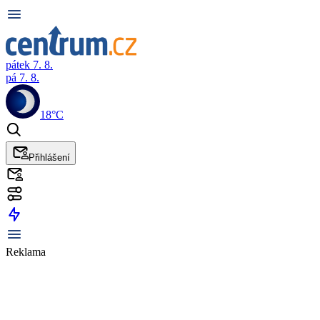
pátek 7. 8.
pá 7. 8.
18°C
Přihlášení
Reklama