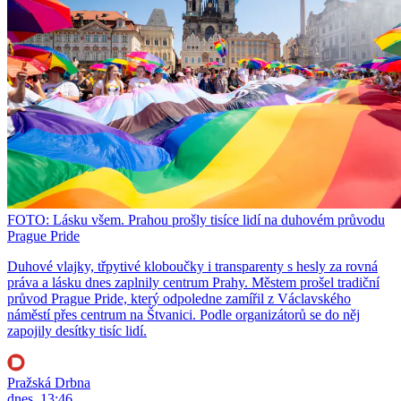
FOTO: Lásku všem. Prahou prošly tisíce lidí na duhovém průvodu
Prague Pride
Duhové vlajky, třpytivé kloboučky i transparenty s hesly za rovná
práva a lásku dnes zaplnily centrum Prahy. Městem prošel tradiční
průvod Prague Pride, který odpoledne zamířil z Václavského
náměstí přes centrum na Štvanici. Podle organizátorů se do něj
zapojily desítky tisíc lidí.
Pražská Drbna
dnes, 13:46