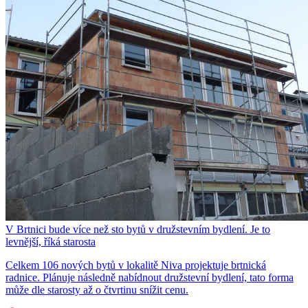
V Brtnici bude více než sto bytů v družstevním bydlení. Je to
levnější, říká starosta
Celkem 106 nových bytů v lokalitě Niva projektuje brtnická
radnice. Plánuje následně nabídnout družstevní bydlení, tato forma
může dle starosty až o čtvrtinu snížit cenu.