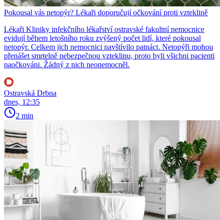
Pokousal vás netopýr? Lékaři doporučují očkování proti vzteklině
Lékaři Kliniky infekčního lékařství ostravské fakultní nemocnice
evidují během letošního roku zvýšený počet lidí, které pokousal
netopýr. Celkem jich nemocnici navštívilo patnáct. Netopýři mohou
přenášet smrtelně nebezpečnou vzteklinu, proto byli všichni pacienti
naočkováni. Žádný z nich neonemocněl.
Ostravská Drbna
dnes, 12:35
2 min