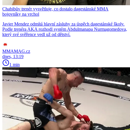
Chabibův trenér vysvětluje, co dostalo dagestánské MMA
bojovníky na vrchol
Javier Mendez odmítá hlavní zásluhy za úspěch dagestánské školy.
Podle trenéra AKA rozhodl systém Abdulmanapa Nurmagomedova,
který své svěřence vedl už od dětství.
MMAMAG.cz
dnes, 13:19
1 min