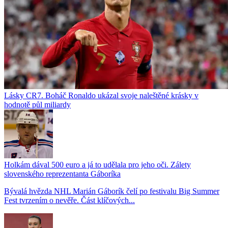
Lásky CR7. Boháč Ronaldo ukázal svoje naleštěné krásky v
hodnotě půl miliardy
Holkám dával 500 euro a já to udělala pro jeho oči. Zálety
slovenského reprezentanta Gáboríka
Bývalá hvězda NHL Marián Gáborík čelí po festivalu Big Summer
Fest tvrzením o nevěře. Část klíčových...