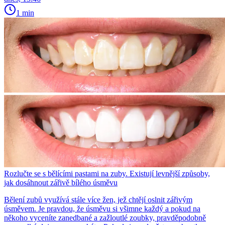
1 min
Rozlučte se s bělícími pastami na zuby. Existují levnější způsoby,
jak dosáhnout zářivě bílého úsměvu
Bělení zubů využívá stále více žen, jež chtějí oslnit zářivým
úsměvem. Je pravdou, že úsměvu si všimne každý a pokud na
někoho vyceníte zanedbané a zažloutlé zoubky, pravděpodobně