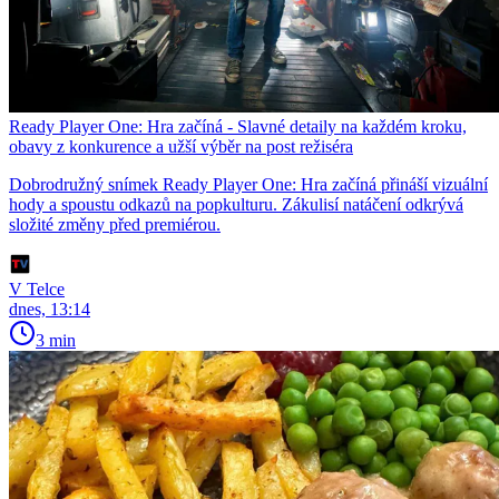
Ready Player One: Hra začíná - Slavné detaily na každém kroku,
obavy z konkurence a užší výběr na post režiséra
Dobrodružný snímek Ready Player One: Hra začíná přináší vizuální
hody a spoustu odkazů na popkulturu. Zákulisí natáčení odkrývá
složité změny před premiérou.
V Telce
dnes, 13:14
3 min