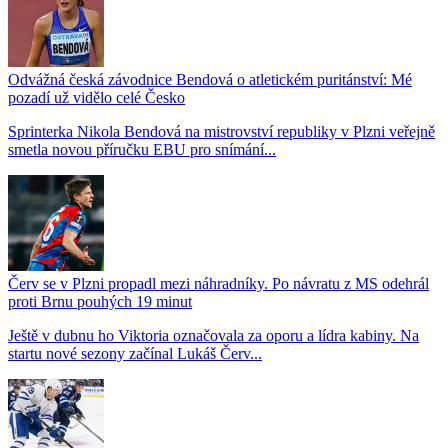
Odvážná česká závodnice Bendová o atletickém puritánství: Mé
pozadí už vidělo celé Česko
Sprinterka Nikola Bendová na mistrovství republiky v Plzni veřejně
smetla novou příručku EBU pro snímání...
Červ se v Plzni propadl mezi náhradníky. Po návratu z MS odehrál
proti Brnu pouhých 19 minut
Ještě v dubnu ho Viktoria označovala za oporu a lídra kabiny. Na
startu nové sezony začínal Lukáš Červ...