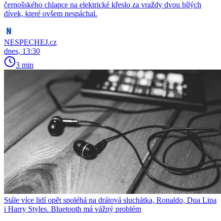
černošského chlapce na elektrické křeslo za vraždy dvou bílých
dívek, které ovšem nespáchal.
NESPECHEJ.cz
dnes, 13:30
3 min
Stále více lidí opět spoléhá na drátová sluchátka, Ronaldo, Dua Lipa
i Harry Styles. Bluetooth má vážný problém