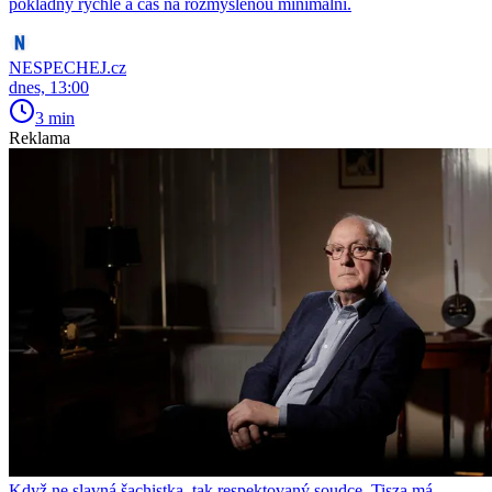
pokladny rychlé a čas na rozmyšlenou minimální.
NESPECHEJ.cz
dnes, 13:00
3 min
Reklama
Když ne slavná šachistka, tak respektovaný soudce. Tisza má