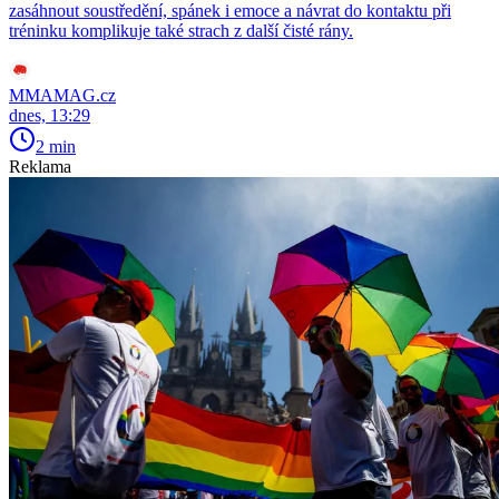
zasáhnout soustředění, spánek i emoce a návrat do kontaktu při
tréninku komplikuje také strach z další čisté rány.
MMAMAG.cz
dnes, 13:29
2 min
Reklama