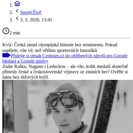
SportyŽivě
3. 3. 2026, 13:41
2 min
Kvíz: Česká zimní olympijská historie bez sentimentu. Pokud
uspějete, víte víc než většina sportovních fanoušků
Přidejte si obsah Centrum.cz do oblíbených zdrojů pro Google
hledání a Google zprávy
Znáte Rašku, Nagano i Ledeckou – ale víte, kolik medailí skutečně
přinesly české a československé výpravy ze zimních her? Ověřte si
fakta bez růžových brýlí.