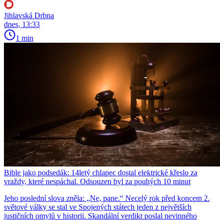
Jihlavská Drbna
dnes, 13:33
1 min
Bible jako podsedák: 14letý chlapec dostal elektrické křeslo za
vraždy, které nespáchal. Odsouzen byl za pouhých 10 minut
Jeho poslední slova zněla: „Ne, pane.“ Necelý rok před koncem 2.
světové války se stal ve Spojených státech jeden z největších
justičních omylů v historii. Skandální verdikt poslal nevinného