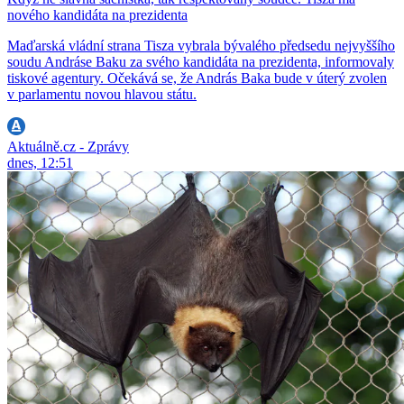
nového kandidáta na prezidenta
Maďarská vládní strana Tisza vybrala bývalého předsedu nejvyššího
soudu Andráse Baku za svého kandidáta na prezidenta, informovaly
tiskové agentury. Očekává se, že András Baka bude v úterý zvolen
v parlamentu novou hlavou státu.
Aktuálně.cz - Zprávy
dnes, 12:51