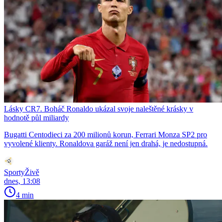
Lásky CR7. Boháč Ronaldo ukázal svoje naleštěné krásky v
hodnotě půl miliardy
Bugatti Centodieci za 200 milionů korun, Ferrari Monza SP2 pro
vyvolené klienty. Ronaldova garáž není jen drahá, je nedostupná.
SportyŽivě
dnes, 13:08
4 min