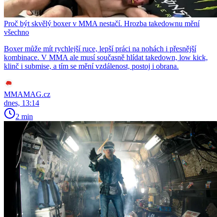
Proč být skvělý boxer v MMA nestačí. Hrozba takedownu mění
všechno
Boxer může mít rychlejší ruce, lepší práci na nohách i přesnější
kombinace. V MMA ale musí současně hlídat takedown, low kick,
klinč i submise, a tím se mění vzdálenost, postoj i obrana.
MMAMAG.cz
dnes, 13:14
2 min