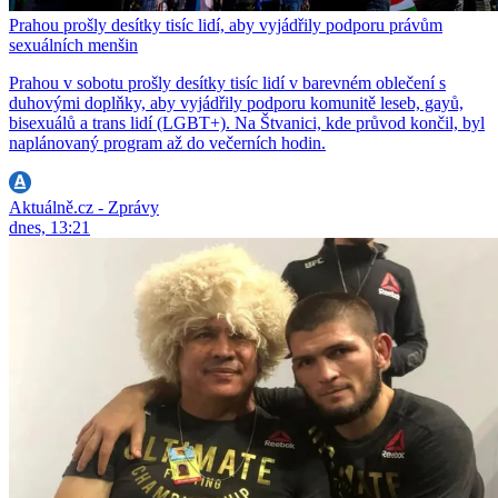
Prahou prošly desítky tisíc lidí, aby vyjádřily podporu právům
sexuálních menšin
Prahou v sobotu prošly desítky tisíc lidí v barevném oblečení s
duhovými doplňky, aby vyjádřily podporu komunitě leseb, gayů,
bisexuálů a trans lidí (LGBT+). Na Štvanici, kde průvod končil, byl
naplánovaný program až do večerních hodin.
Aktuálně.cz - Zprávy
dnes, 13:21