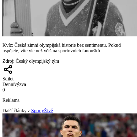
Kvíz: Česká zimní olympijská historie bez sentimentu. Pokud
uspějete, víte víc než většina sportovních fanoušků
Zdroj
:
Český olympijský tým
Sdílet
Denní
výzva
0
Reklama
Další články z
SportyŽivě