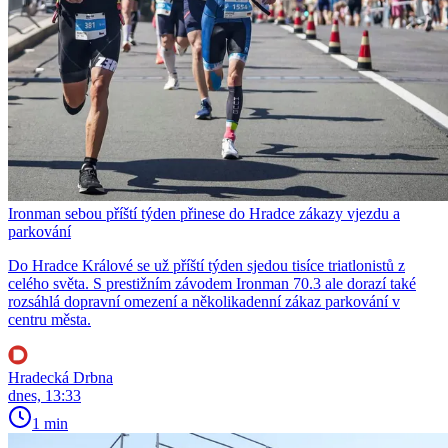
Ironman sebou příští týden přinese do Hradce zákazy vjezdu a
parkování
Do Hradce Králové se už příští týden sjedou tisíce triatlonistů z
celého světa. S prestižním závodem Ironman 70.3 ale dorazí také
rozsáhlá dopravní omezení a několikadenní zákaz parkování v
centru města.
Hradecká Drbna
dnes, 13:33
1 min