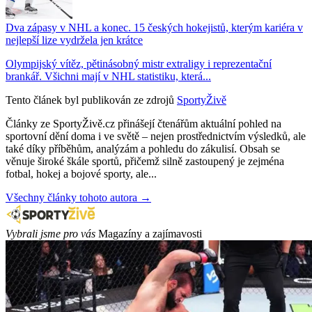
Dva zápasy v NHL a konec. 15 českých hokejistů, kterým kariéra v
nejlepší lize vydržela jen krátce
Olympijský vítěz, pětinásobný mistr extraligy i reprezentační
brankář. Všichni mají v NHL statistiku, která...
Tento článek byl publikován ze zdrojů
SportyŽivě
Články ze SportyŽivě.cz přinášejí čtenářům aktuální pohled na
sportovní dění doma i ve světě – nejen prostřednictvím výsledků, ale
také díky příběhům, analýzám a pohledu do zákulisí. Obsah se
věnuje široké škále sportů, přičemž silně zastoupený je zejména
fotbal, hokej a bojové sporty, ale...
Všechny články tohoto autora →
Vybrali jsme pro vás
Magazíny a zajímavosti