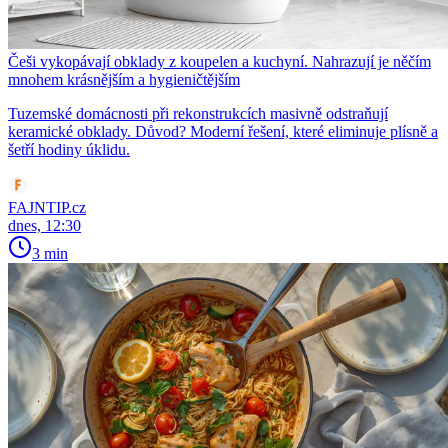
Češi vykopávají obklady z koupelen a kuchyní. Nahrazují je něčím
mnohem krásnějším a hygieničtějším
Tuzemské domácnosti při rekonstrukcích masivně odstraňují
keramické obklady. Důvod? Moderní řešení, které eliminuje plísně a
šetří hodiny úklidu.
FAJNTIP.cz
dnes, 12:30
3 min