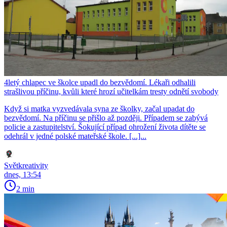
4letý chlapec ve školce upadl do bezvědomí. Lékaři odhalili
strašlivou příčinu, kvůli které hrozí učitelkám tresty odnětí svobody
Když si matka vyzvedávala syna ze školky, začal upadat do
bezvědomí. Na příčinu se přišlo až později. Případem se zabývá
policie a zastupitelství. Šokující případ ohrožení života dítěte se
odehrál v jedné polské mateřské škole. [...]...
Světkreativity
dnes, 13:54
2 min