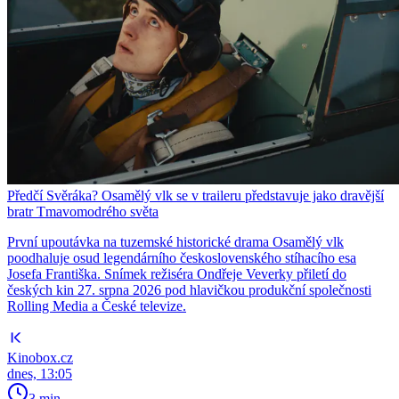
Předčí Svěráka? Osamělý vlk se v traileru představuje jako dravější
bratr Tmavomodrého světa
První upoutávka na tuzemské historické drama Osamělý vlk
poodhaluje osud legendárního československého stíhacího esa
Josefa Františka. Snímek režiséra Ondřeje Veverky přiletí do
českých kin 27. srpna 2026 pod hlavičkou produkční společnosti
Rolling Media a České televize.
Kinobox.cz
dnes, 13:05
3 min