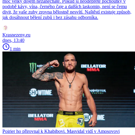
moc velký dojem nezanecháte. Pokud si neodepřete pochoutky v
podobě kávy, vína, černého čaje a dalších laskomin, není se čemu
divit, že vaše zuby zrovna bělostně nesvítí. Naštěstí existuje způsob,
jak dosáhnout bělení zubů i bez zásahu odborníka.
Krasnezeny.eu
dnes, 13:40
1 min
Poirier ho přirovnal k Khabibovi. Masvidal vidí v Amosovovi