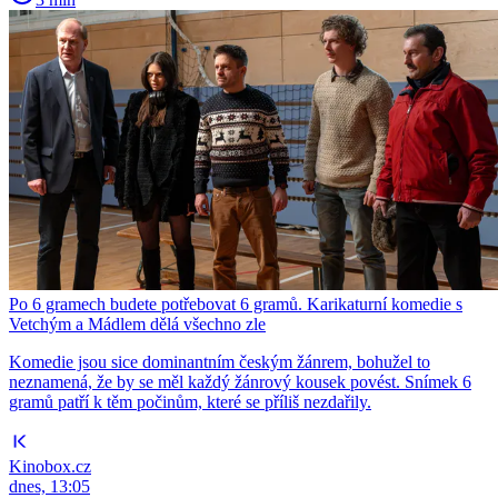
Po 6 gramech budete potřebovat 6 gramů. Karikaturní komedie s
Vetchým a Mádlem dělá všechno zle
Komedie jsou sice dominantním českým žánrem, bohužel to
neznamená, že by se měl každý žánrový kousek povést. Snímek 6
gramů patří k těm počinům, které se příliš nezdařily.
Kinobox.cz
dnes, 13:05