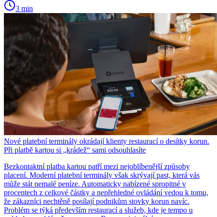
3 min
Nové platební terminály okrádají klienty restaurací o desítky korun.
Při platbě kartou si „krádež“ sami odsouhlasíte
Bezkontaktní platba kartou patří mezi nejoblíbenější způsoby
placení. Moderní platební terminály však skrývají past, která vás
může stát nemalé peníze. Automaticky nabízené spropitné v
procentech z celkové částky a nepřehledné ovládání vedou k tomu,
že zákazníci nechtěně posílají podnikům stovky korun navíc.
Problém se týká především restaurací a služeb, kde je tempo u