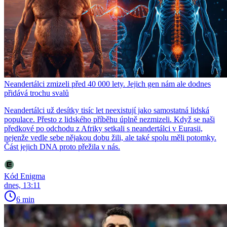
Neandertálci zmizeli před 40 000 lety. Jejich gen nám ale dodnes
přidává trochu svalů
Neandertálci už desítky tisíc let neexistují jako samostatná lidská
populace. Přesto z lidského příběhu úplně nezmizeli. Když se naši
předkové po odchodu z Afriky setkali s neandertálci v Eurasii,
nejenže vedle sebe nějakou dobu žili, ale také spolu měli potomky.
Část jejich DNA proto přežila v nás.
Kód Enigma
dnes, 13:11
6 min