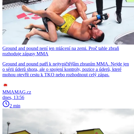
Ground and pound není jen mlácení na zemi. Proč tahle zbraň
rozhoduje zápasy MMA
Ground and pound patří k nejtypičtějším zbraním MMA. Nejde jen
o sérii úderů shora, ale o spojení kontroly, pozice a úderů, které
mohou otevřít cestu k TKO nebo rozhodnout celý zápas.
MMAMAG.cz
dnes, 13:56
2 min