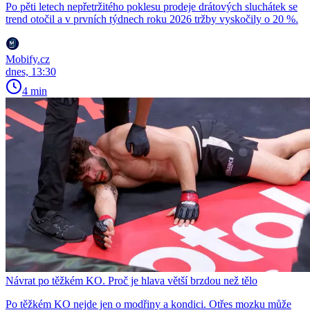
Po pěti letech nepřetržitého poklesu prodeje drátových sluchátek se
trend otočil a v prvních týdnech roku 2026 tržby vyskočily o 20 %.
Mobify.cz
dnes, 13:30
4 min
Návrat po těžkém KO. Proč je hlava větší brzdou než tělo
Po těžkém KO nejde jen o modřiny a kondici. Otřes mozku může