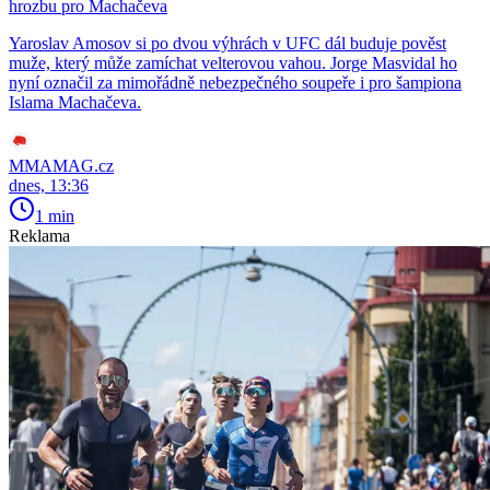
hrozbu pro Machačeva
Yaroslav Amosov si po dvou výhrách v UFC dál buduje pověst
muže, který může zamíchat velterovou vahou. Jorge Masvidal ho
nyní označil za mimořádně nebezpečného soupeře i pro šampiona
Islama Machačeva.
MMAMAG.cz
dnes, 13:36
1 min
Reklama