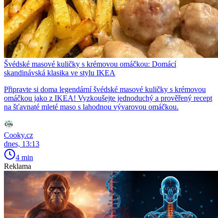
Švédské masové kuličky s krémovou omáčkou: Domácí
skandinávská klasika ve stylu IKEA
Připravte si doma legendární švédské masové kuličky s krémovou
omáčkou jako z IKEA! Vyzkoušejte jednoduchý a prověřený recept
na šťavnaté mleté maso s lahodnou vývarovou omáčkou.
Cooky.cz
dnes, 13:13
4 min
Reklama