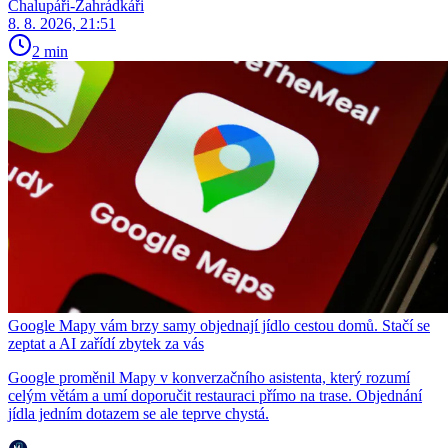
Chalupáři-Zahrádkáři
8. 8. 2026, 21:51
2 min
Google Mapy vám brzy samy objednají jídlo cestou domů. Stačí se
zeptat a AI zařídí zbytek za vás
Google proměnil Mapy v konverzačního asistenta, který rozumí
celým větám a umí doporučit restauraci přímo na trase. Objednání
jídla jedním dotazem se ale teprve chystá.