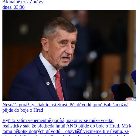
Aktuálně.cz - Zprávy
dnes, 03:30
Nesnáší porážky, i tak to asi zkusí. Pět důvodů, proč Babiš možná
půjde do boje o Hrad
Byť to zatím vehementně popírá, nakonec se může vcelku
realisticky stát, že předseda hnutí ANO půjde do boje o Hrad. Má k
tomu několik dobrých důvodů – obzvlášť vezmeme-li v úvahu, že