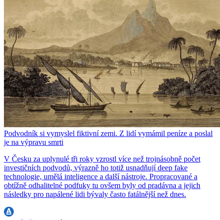
Podvodník si vymyslel fiktivní zemi. Z lidí vymámil peníze a poslal
je na výpravu smrti
V Česku za uplynulé tři roky vzrostl více než trojnásobně počet
investičních podvodů, výrazně ho totiž usnadňují deep fake
technologie, umělá inteligence a další nástroje. Propracované a
obtížně odhalitelné podfuky tu ovšem byly od pradávna a jejich
následky pro napálené lidi bývaly často fatálnější než dnes.