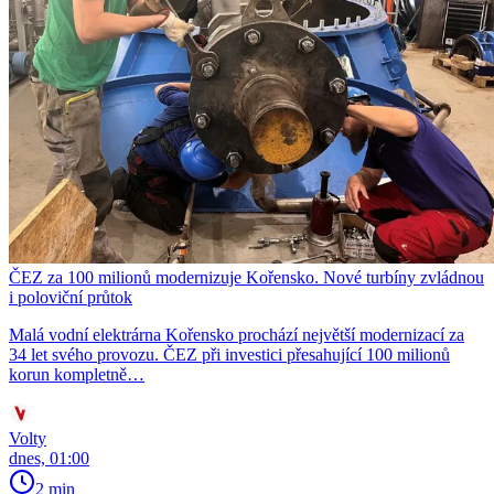
ČEZ za 100 milionů modernizuje Kořensko. Nové turbíny zvládnou
i poloviční průtok
Malá vodní elektrárna Kořensko prochází největší modernizací za
34 let svého provozu. ČEZ při investici přesahující 100 milionů
korun kompletně…
Volty
dnes, 01:00
2 min