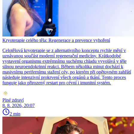
Kryoterapie celého těla: Regenerace a prevence vyhoření
Celotělová kryoterapie se z alternativního konceptu rychle mění v
uznávanou součást moderní regenerační medicíny. Krátkodobé
vystavení organismu extrémnímu suchému chladu vyvolává v těle
silnou neuroendokrinní reakci. Během několika minut dochází k
masivnímu perifernímu stažení cév, po kterém při opětovném zahřátí
následuje intenzivní prokrvení všech orgánů a tkání. Tento proces
funguje jako přirozený restart pro cévní i imunitní systém.
Plné zdraví
8. 8. 2026, 20:07
2 min