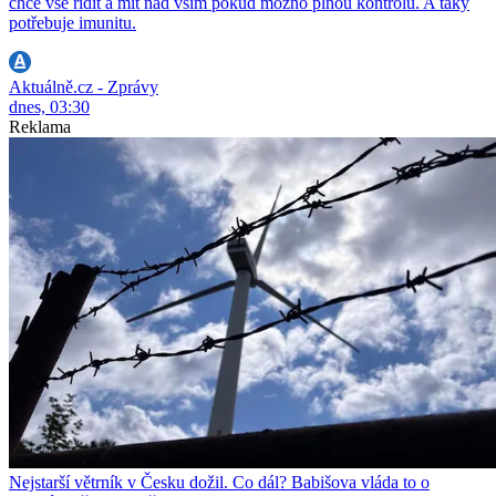
chce vše řídit a mít nad vším pokud možno plnou kontrolu. A taky
potřebuje imunitu.
Aktuálně.cz - Zprávy
dnes, 03:30
Reklama
Nejstarší větrník v Česku dožil. Co dál? Babišova vláda to o