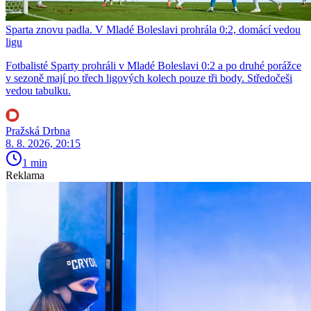
Sparta znovu padla. V Mladé Boleslavi prohrála 0:2, domácí vedou
ligu
Fotbalisté Sparty prohráli v Mladé Boleslavi 0:2 a po druhé porážce
v sezoně mají po třech ligových kolech pouze tři body. Středočeši
vedou tabulku.
Pražská Drbna
8. 8. 2026, 20:15
1 min
Reklama