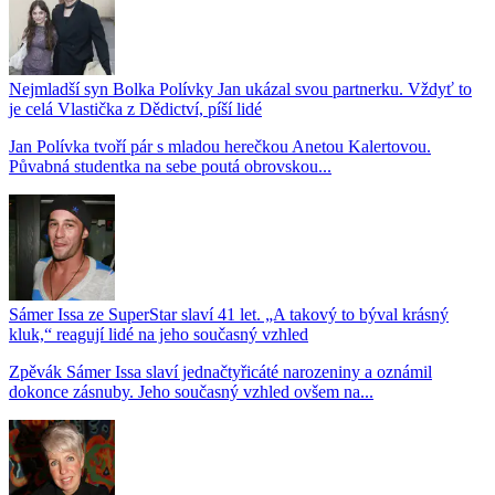
Nejmladší syn Bolka Polívky Jan ukázal svou partnerku. Vždyť to
je celá Vlastička z Dědictví, píší lidé
Jan Polívka tvoří pár s mladou herečkou Anetou Kalertovou.
Půvabná studentka na sebe poutá obrovskou...
Sámer Issa ze SuperStar slaví 41 let. „A takový to býval krásný
kluk,“ reagují lidé na jeho současný vzhled
Zpěvák Sámer Issa slaví jednačtyřicáté narozeniny a oznámil
dokonce zásnuby. Jeho současný vzhled ovšem na...