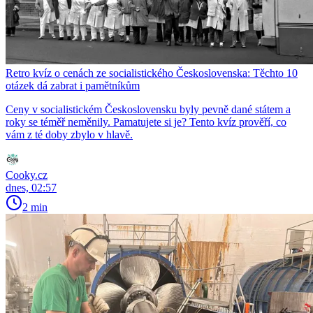
Retro kvíz o cenách ze socialistického Československa: Těchto 10
otázek dá zabrat i pamětníkům
Ceny v socialistickém Československu byly pevně dané státem a
roky se téměř neměnily. Pamatujete si je? Tento kvíz prověří, co
vám z té doby zbylo v hlavě.
Cooky.cz
dnes, 02:57
2 min