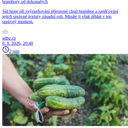
brambory od dokonalých
Sůl hraje při zvýrazňování přirozené chuti brambor a zajišťování
jejich správné textury zásadní roli. Musíte ji však přidat v ten
správný moment.
adbz.cz
8. 8. 2026, 20:40
2 min