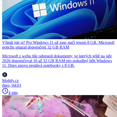
Všimli jste si? Pro Windows 11 už zase stačí jenom 8 GB. Microsoft
potichu smazal doporučení 32 GB RAM
Microsoft z webu tiše odstranil dokumenty, ve kterých ještě na jaře
2026 doporučoval 16 až 32 GB RAM pro pohodlný běh Windows
11. Dnes znovu prodává notebooky s 8 GB.
Mobify.cz
dnes, 04:03
4 min