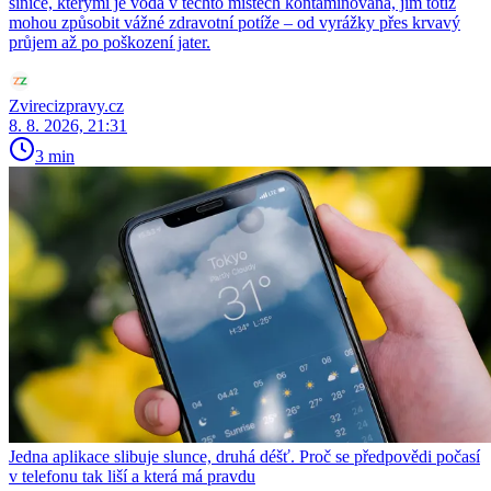
sinice, kterými je voda v těchto místech kontaminovaná, jim totiž
mohou způsobit vážné zdravotní potíže – od vyrážky přes krvavý
průjem až po poškození jater.
Zvirecizpravy.cz
8. 8. 2026, 21:31
3 min
Jedna aplikace slibuje slunce, druhá déšť. Proč se předpovědi počasí
v telefonu tak liší a která má pravdu