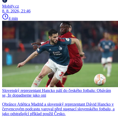
Mobify.cz
8. 8. 2026, 21:46
4 min
Slovenský reprezentant Hancko pálí do českého fotbalu: Obávám
se, že dopadneme jako oni
Obránce Atlética Madrid a slovenský reprezentant Dávid Hancko v
červencovém podcastu varoval před stagnací slovenského fotbalu, a
jako odstrašující příklad použil Česko.