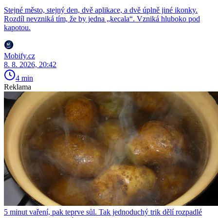
Stejné město, stejný den, dvě aplikace, a dvě úplně jiné ikonky.
Rozdíl nevzniká tím, že by jedna „kecala“. Vzniká hluboko pod
kapotou.
Mobify.cz
8. 8. 2026, 20:42
4 min
Reklama
5 minut vaření, pak teprve sůl. Tak jednoduchý trik dělí rozpadlé