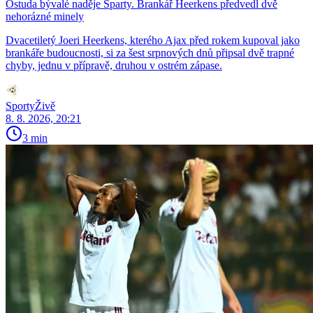
Ostuda bývalé naděje Sparty. Brankář Heerkens předvedl dvě
nehorázné minely
Dvacetiletý Joeri Heerkens, kterého Ajax před rokem kupoval jako
brankáře budoucnosti, si za šest srpnových dnů připsal dvě trapné
chyby, jednu v přípravě, druhou v ostrém zápase.
SportyŽivě
8. 8. 2026, 20:21
3 min