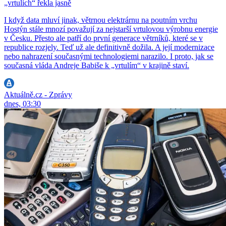
„vrtulích“ řekla jasně
I když data mluví jinak, větrnou elektrárnu na poutním vrchu
Hostýn stále mnozí považují za nejstarší vrtulovou výrobnu energie
v Česku. Přesto ale patří do první generace větrníků, které se v
republice rozjely. Teď už ale definitivně dožila. A její modernizace
nebo nahrazení současnými technologiemi narazilo. I proto, jak se
současná vláda Andreje Babiše k „vrtulím“ v krajině staví.
Aktuálně.cz - Zprávy
dnes, 03:30