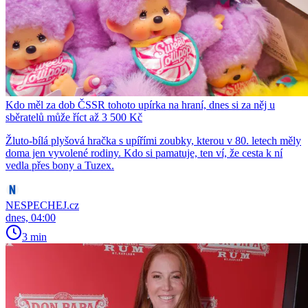
Kdo měl za dob ČSSR tohoto upírka na hraní, dnes si za něj u
sběratelů může říct až 3 500 Kč
Žluto-bílá plyšová hračka s upířími zoubky, kterou v 80. letech měly
doma jen vyvolené rodiny. Kdo si pamatuje, ten ví, že cesta k ní
vedla přes bony a Tuzex.
NESPECHEJ.cz
dnes, 04:00
3 min