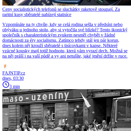
Ceny socialistických telefonů se sluchátky raketově stoupají. Za
raritní kusy sběratelé nabízejí statisíce
Vzpomínáte na ty chvíle, kdy se celá rodina sešla v předsíni nebo
obýváku u jednoho stolu, aby si vytočila své blízké? Tento ikonický
společník s charakteristickým zvukem nesměl chybět v žádné
domácnosti za éry socialismu. Zatímco tehdy stál jen pár korun,
dnes kolem něj krouží sběratelé s tisícovkami v kapse. Některé
vzácné kousky mají totiž hodnotu, která vám vyrazí dech. Možná se
na něj práší i na vaší půdě a vy ani netušíte, jaké jmění držíte v ruce.
FAJNTIP.cz
dnes, 03:30
3 min