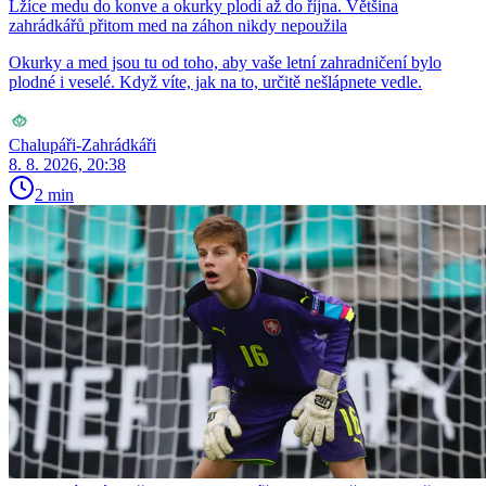
Lžíce medu do konve a okurky plodí až do října. Většina
zahrádkářů přitom med na záhon nikdy nepoužila
Okurky a med jsou tu od toho, aby vaše letní zahradničení bylo
plodné i veselé. Když víte, jak na to, určitě nešlápnete vedle.
Chalupáři-Zahrádkáři
8. 8. 2026, 20:38
2 min