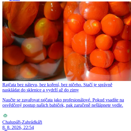
Rajčata bez nálevu, bez koření, bez ničeho. Stačí je správně
naskládat do sklenice a vydrží až do zimy
Naučte se zavařovat rajčata jako profesionálové. Pokud vsadíte na
osvědčený postup našich babiček, pak zaručeně nešlápnete vedle.
Chalupáři-Zahrádkáři
8. 8. 2026, 22:54