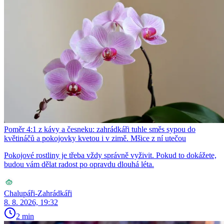
Poměr 4:1 z kávy a česneku: zahrádkáři tuhle směs sypou do
květináčů a pokojovky kvetou i v zimě. Mšice z ní utečou
Pokojové rostliny je třeba vždy správně vyživit. Pokud to dokážete,
budou vám dělat radost po opravdu dlouhá léta.
Chalupáři-Zahrádkáři
8. 8. 2026, 19:32
2 min