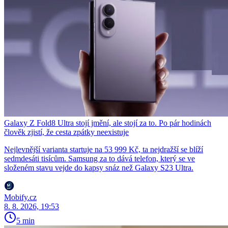
Galaxy Z Fold8 Ultra stojí jmění, ale stojí za to. Po pár hodinách
člověk zjistí, že cesta zpátky neexistuje
Nejlevnější varianta startuje na 53 999 Kč, ta nejdražší se blíží
sedmdesáti tisícům. Samsung za to dává telefon, který se ve
složeném stavu vejde do kapsy snáz než Galaxy S23 Ultra.
Mobify.cz
8. 8. 2026, 19:53
5 min