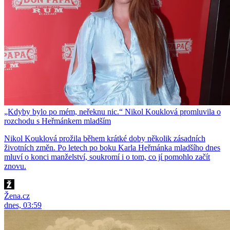
„Kdyby bylo po mém, neřeknu nic.“ Nikol Kouklová promluvila o
rozchodu s Heřmánkem mladším
Nikol Kouklová prožila během krátké doby několik zásadních
životních změn. Po letech po boku Karla Heřmánka mladšího dnes
mluví o konci manželství, soukromí i o tom, co jí pomohlo začít
znovu.
Žena.cz
dnes, 03:59