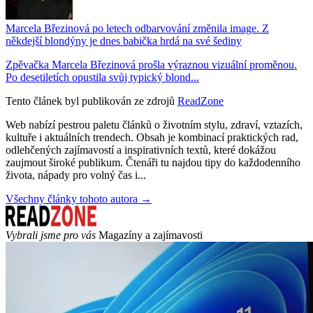
Marcela Březinová po letech odbarvování změnila image. Z
někdejší blondýny je dnes babička hrdá na své šediny
Zpěvačka Marcela Březinová prošla výraznou vizuální proměnou.
Po desetiletích opustila svůj typický blond...
Tento článek byl publikován ze zdrojů
ReadZone
Web nabízí pestrou paletu článků o životním stylu, zdraví, vztazích,
kultuře i aktuálních trendech. Obsah je kombinací praktických rad,
odlehčených zajímavostí a inspirativních textů, které dokážou
zaujmout široké publikum. Čtenáři tu najdou tipy do každodenního
života, nápady pro volný čas i...
Všechny články tohoto autora →
Vybrali jsme pro vás
Magazíny a zajímavosti