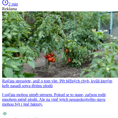
2 min
Reklama
Rajčata stresujete, aniž o tom víte. Pět běžných chyb, kvůli kterým
keře nasadí sotva třetinu plodů
I rajčata mohou utrpět stresem. Pokud se to stane, začnou rodit
mnohem méně plodů. Ale na vině jejich neuspokojivého stavu
mohou být i jiné faktory.