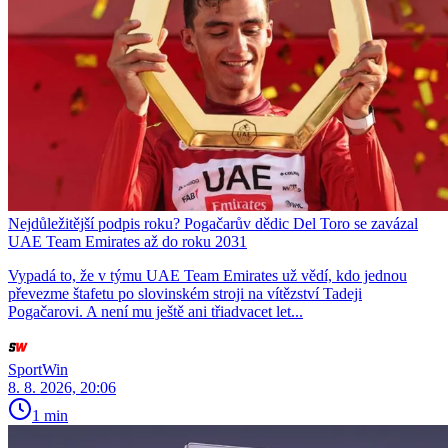
Nejdůležitější podpis roku? Pogačarův dědic Del Toro se zavázal
UAE Team Emirates až do roku 2031
Vypadá to, že v týmu UAE Team Emirates už vědí, kdo jednou
převezme štafetu po slovinském stroji na vítězství Tadeji
Pogačarovi. A není mu ještě ani třiadvacet let...
SportWin
8. 8. 2026, 20:06
1 min