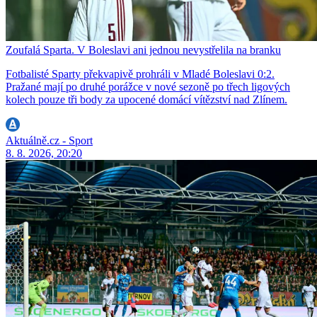
Zoufalá Sparta. V Boleslavi ani jednou nevystřelila na branku
Fotbalisté Sparty překvapivě prohráli v Mladé Boleslavi 0:2.
Pražané mají po druhé porážce v nové sezoně po třech ligových
kolech pouze tři body za upocené domácí vítězství nad Zlínem.
Aktuálně.cz - Sport
8. 8. 2026, 20:20