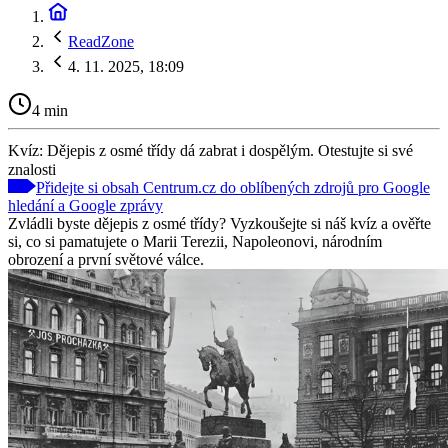
ReadZone
4. 11. 2025, 18:09
4 min
Kvíz: Dějepis z osmé třídy dá zabrat i dospělým. Otestujte si své
znalosti
Přidejte si obsah Centrum.cz do oblíbených zdrojů pro Google
hledání a Google zprávy
Zvládli byste dějepis z osmé třídy? Vyzkoušejte si náš kvíz a ověřte
si, co si pamatujete o Marii Terezii, Napoleonovi, národním
obrození a první světové válce.