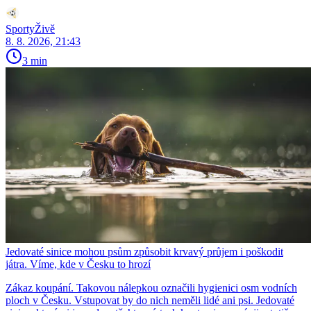
SportyŽivě
8. 8. 2026, 21:43
3 min
Jedovaté sinice mohou psům způsobit krvavý průjem i poškodit
játra. Víme, kde v Česku to hrozí
Zákaz koupání. Takovou nálepkou označili hygienici osm vodních
ploch v Česku. Vstupovat by do nich neměli lidé ani psi. Jedovaté