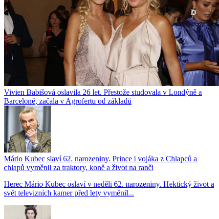
Vivien Babišová oslavila 26 let. Přestože studovala v Londýně a
Barceloně, začala v Agrofertu od základů
Mário Kubec slaví 62. narozeniny. Prince i vojáka z Chlapců a
chlapů vyměnil za traktory, koně a život na ranči
Herec Mário Kubec oslaví v neděli 62. narozeniny. Hektický život a
svět televizních kamer před lety vyměnil...