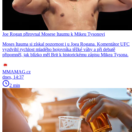
Joe Rogan přirovnal Mosese Itaumu k Mikeu Tysonovi
Moses Itauma si získal pozornost i u Joea Rogana. Komentátor UFC
vyzdvihl rychlost mladého bojovníka těžké váhy a při debatě
připomněl, jak blízko měl Brit k historickému zápisu Mikea Tysona.
MMAMAG.cz
dnes, 14:37
2 min