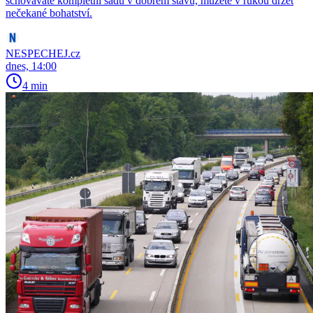
schováváte kompletní sadu v dobrém stavu, můžete v rukou držet
nečekané bohatství.
NESPECHEJ.cz
dnes, 14:00
4 min