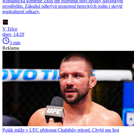
Romantická komedie Zkus mě rozesmát baví diváky havajským
prostředím. Zákulisí odkrývá propojení hereckých rodin i skryté
popkulturní odkazy.
V Telce
dnes, 14:29
3 min
Reklama
Polák může v UFC překonat Chabibův rekord. Chybí mu šest