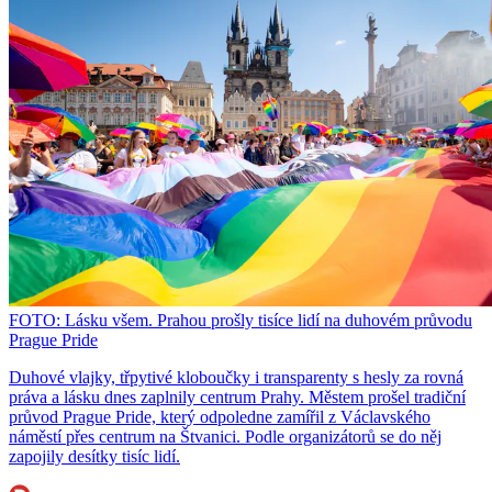
FOTO: Lásku všem. Prahou prošly tisíce lidí na duhovém průvodu
Prague Pride
Duhové vlajky, třpytivé kloboučky i transparenty s hesly za rovná
práva a lásku dnes zaplnily centrum Prahy. Městem prošel tradiční
průvod Prague Pride, který odpoledne zamířil z Václavského
náměstí přes centrum na Štvanici. Podle organizátorů se do něj
zapojily desítky tisíc lidí.