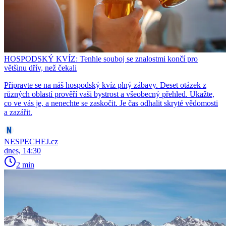
HOSPODSKÝ KVÍZ: Tenhle souboj se znalostmi končí pro
většinu dřív, než čekali
Připravte se na náš hospodský kvíz plný zábavy. Deset otázek z
různých oblastí prověří vaši bystrost a všeobecný přehled. Ukažte,
co ve vás je, a nenechte se zaskočit. Je čas odhalit skryté vědomosti
a zazářit.
NESPECHEJ.cz
dnes, 14:30
2 min