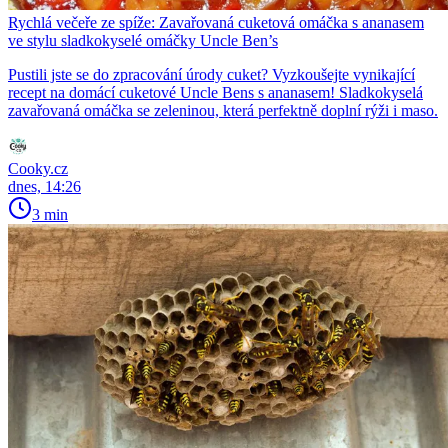
Rychlá večeře ze spíže: Zavařovaná cuketová omáčka s ananasem
ve stylu sladkokyselé omáčky Uncle Ben’s
Pustili jste se do zpracování úrody cuket? Vyzkoušejte vynikající
recept na domácí cuketové Uncle Bens s ananasem! Sladkokyselá
zavařovaná omáčka se zeleninou, která perfektně doplní rýži i maso.
Cooky.cz
dnes, 14:26
3 min