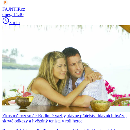
FAJNTIP.cz
dnes, 14:30
3 min
Zkus mě rozesmát: Rodinné vazby, dávné přátelství hlavních hvězd,
skryté odkazy a hvězdný tenista v roli herce