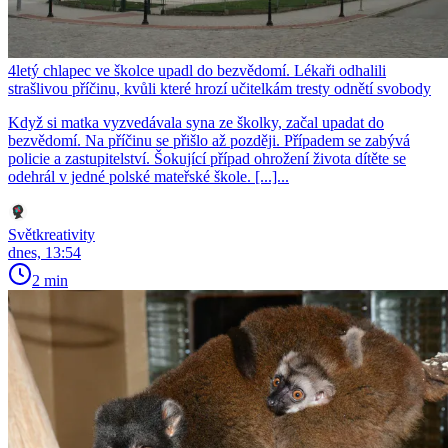
4letý chlapec ve školce upadl do bezvědomí. Lékaři odhalili
strašlivou příčinu, kvůli které hrozí učitelkám tresty odnětí svobody
Když si matka vyzvedávala syna ze školky, začal upadat do
bezvědomí. Na příčinu se přišlo až později. Případem se zabývá
policie a zastupitelství. Šokující případ ohrožení života dítěte se
odehrál v jedné polské mateřské škole. [...]...
Světkreativity
dnes, 13:54
2 min