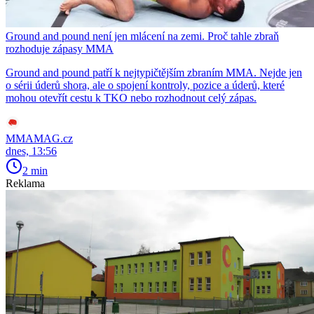
Ground and pound není jen mlácení na zemi. Proč tahle zbraň
rozhoduje zápasy MMA
Ground and pound patří k nejtypičtějším zbraním MMA. Nejde jen
o sérii úderů shora, ale o spojení kontroly, pozice a úderů, které
mohou otevřít cestu k TKO nebo rozhodnout celý zápas.
MMAMAG.cz
dnes, 13:56
2 min
Reklama