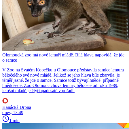
Olomoucká zoo má nové lemuří mládě. Bílá hlava napovídá, že jde
o samce
V Zoo na Svatém Kopečku u Olomouce představila samice lemura
běločelého své nové mládě. Jelikož se jeho hlava bíle zbarvila, je
téměř jasné, že jde o samce. Samice totiž bývají hnědé, případně
hnědošedé. Zoo Olomouc chová lemury běločelé od roku 1989,
letošní mládě je čtyřiapadesáté v pořadí.
Hanácká Drbna
dnes, 13:49
1 min