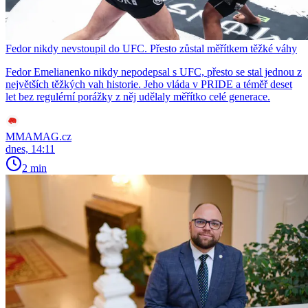
Fedor nikdy nevstoupil do UFC. Přesto zůstal měřítkem těžké váhy
Fedor Emelianenko nikdy nepodepsal s UFC, přesto se stal jednou z
největších těžkých vah historie. Jeho vláda v PRIDE a téměř deset
let bez regulérní porážky z něj udělaly měřítko celé generace.
MMAMAG.cz
dnes, 14:11
2 min