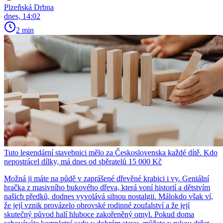
Plzeňská Drbna
dnes, 14:02
2 min
Tuto legendární stavebnici mělo za Československa každé dítě. Kdo
nepostrácel dílky, má dnes od sběratelů 15 000 Kč
Možná ji máte na půdě v zaprášené dřevěné krabici i vy. Geniální
hračka z masivního bukového dřeva, která voní historií a dětstvím
našich předků, dodnes vyvolává silnou nostalgii. Málokdo však ví,
že její vznik provázelo obrovské rodinné zoufalství a že její
skutečný původ halí hluboce zakořeněný omyl. Pokud doma