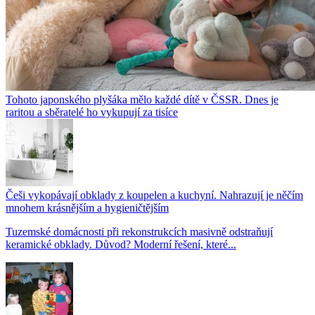
Tohoto japonského plyšáka mělo každé dítě v ČSSR. Dnes je
raritou a sběratelé ho vykupují za tisíce
Češi vykopávají obklady z koupelen a kuchyní. Nahrazují je něčím
mnohem krásnějším a hygieničtějším
Tuzemské domácnosti při rekonstrukcích masivně odstraňují
keramické obklady. Důvod? Moderní řešení, které...