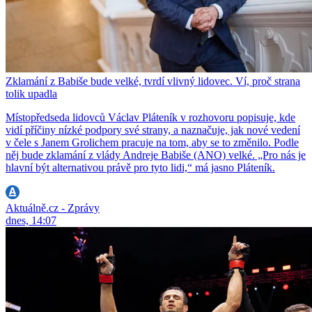
Zklamání z Babiše bude velké, tvrdí vlivný lidovec. Ví, proč strana
tolik upadla
Místopředseda lidovců Václav Pláteník v rozhovoru popisuje, kde
vidí příčiny nízké podpory své strany, a naznačuje, jak nové vedení
v čele s Janem Grolichem pracuje na tom, aby se to změnilo. Podle
něj bude zklamání z vlády Andreje Babiše (ANO) velké. „Pro nás je
hlavní být alternativou právě pro tyto lidi,“ má jasno Pláteník.
Aktuálně.cz - Zprávy
dnes, 14:07