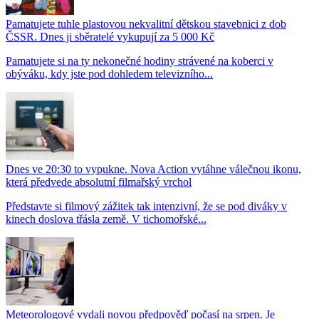
Pamatujete tuhle plastovou nekvalitní dětskou stavebnici z dob
ČSSR. Dnes ji sběratelé vykupují za 5 000 Kč
Pamatujete si na ty nekonečné hodiny strávené na koberci v
obýváku, kdy jste pod dohledem televizního...
Dnes ve 20:30 to vypukne. Nova Action vytáhne válečnou ikonu,
která předvede absolutní filmařský vrchol
Představte si filmový zážitek tak intenzivní, že se pod diváky v
kinech doslova třásla země. V tichomořské...
Meteorologové vydali novou předpověď počasí na srpen. Je