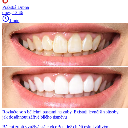
Pražská Drbna
dnes, 13:46
1 min
Rozlučte se s bělícími pastami na zuby. Existují levnější způsoby,
jak dosáhnout zářivě bílého úsměvu
Bělení zubů využívá stále více žen, jež chtějí oslnit zářivým