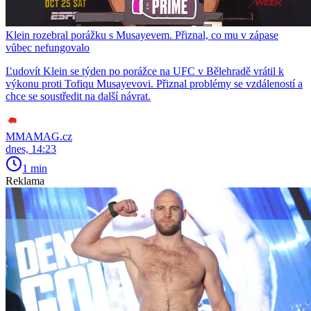
Klein rozebral porážku s Musayevem. Přiznal, co mu v zápase
vůbec nefungovalo
Ľudovít Klein se týden po porážce na UFC v Bělehradě vrátil k
výkonu proti Tofiqu Musayevovi. Přiznal problémy se vzdáleností a
chce se soustředit na další návrat.
MMAMAG.cz
dnes, 14:23
1 min
Reklama