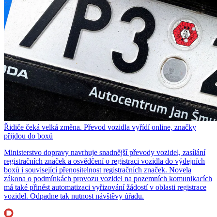
Řidiče čeká velká změna. Převod vozidla vyřídí online, značky
přijdou do boxů
Ministerstvo dopravy navrhuje snadnější převody vozidel, zasílání
registračních značek a osvědčení o registraci vozidla do výdejních
boxů i související přenositelnost registračních značek. Novela
zákona o podmínkách provozu vozidel na pozemních komunikacích
má také přinést automatizaci vyřizování žádostí v oblasti registrace
vozidel. Odpadne tak nutnost návštěvy úřadu.