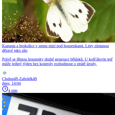
Kapusta a brokolice v srpnu mizí pod housenkami. Listy zůstanou
děravé jako síto
Právě se líhnou housenky druhé generace bělásků. U košťálovin teď
může jediný týden bez kontroly rozhodnout o ztrátě úrody.
Chalupáři-Zahrádkáři
dnes, 14:04
4 min