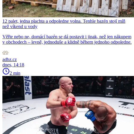
12 palet, jedna plachta a odpoledne volna. Tenhle bazén stojí míň
než víkend u vody
Věřte nebo ne, domácí bazén se dá postavit i jinak, než jen nákupem
v obchodech – levně, jednoduše a klidně během jednoho odpoledne.
adbz.cz
dnes, 14:18
2 min