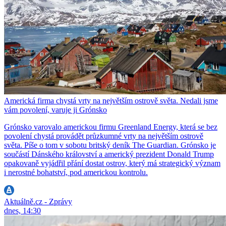
Americká firma chystá vrty na největším ostrově světa. Nedali jsme
vám povolení, varuje ji Grónsko
Grónsko varovalo americkou firmu Greenland Energy, která se bez
povolení chystá provádět průzkumné vrty na největším ostrově
světa. Píše o tom v sobotu britský deník The Guardian. Grónsko je
součástí Dánského království a americký prezident Donald Trump
opakovaně vyjádřil přání dostat ostrov, který má strategický význam
i nerostné bohatství, pod americkou kontrolu.
Aktuálně.cz - Zprávy
dnes, 14:30