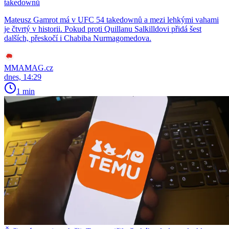
takedownů
Mateusz Gamrot má v UFC 54 takedownů a mezi lehkými vahami
je čtvrtý v historii. Pokud proti Quillanu Salkilldovi přidá šest
dalších, přeskočí i Chabiba Nurmagomedova.
MMAMAG.cz
dnes, 14:29
1 min