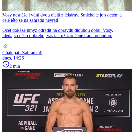
Vosy nesnášejí vůni dvou olejů z lékárny. Smíchejte je s octem a
celé léto se na zahradu nevrátí
Ocet dokáže hmyz odradit na opravdu dlouhou dobu. Vosy,
hledající něco dobrého, vás tak už zaručeně trápit nebudou.
Chalupáři-Zahrádkáři
dnes, 14:26
2 min