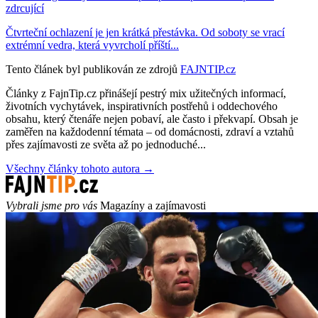
zdrcující
Čtvrteční ochlazení je jen krátká přestávka. Od soboty se vrací
extrémní vedra, která vyvrcholí příští...
Tento článek byl publikován ze zdrojů
FAJNTIP.cz
Články z FajnTip.cz přinášejí pestrý mix užitečných informací,
životních vychytávek, inspirativních postřehů i oddechového
obsahu, který čtenáře nejen pobaví, ale často i překvapí. Obsah je
zaměřen na každodenní témata – od domácnosti, zdraví a vztahů
přes zajímavosti ze světa až po jednoduché...
Všechny články tohoto autora →
Vybrali jsme pro vás
Magazíny a zajímavosti