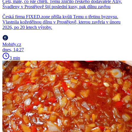
Češi, máte, co jste chtěli. Temu zničilo českého dodavatele Alzy.
Švadleny v Prostějově šijí poslední kusy, pak dílnu zavřou
Česká firma FIXED.zone přišla kvůli Temu o třetinu byznysu.
Vlastnila kožedělnou dílnu v Prostějově, kterou zavřela v únoru
2026, po 20 letech výroby.
Mobify.cz
dnes, 14:27
3 min