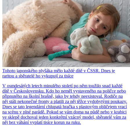
Tohoto japonského plyšáka mělo každé dítě v ČSSR. Dnes je
raritou a sběratelé ho vykupují za tisíce
V osmdesátých letech minulého století po něm toužilo snad každé
dítě v Československu. Kdo ho neměl vystaveného na poličce nebo
připnutého na školní brašně, jako by tehdy neexistoval. Rodiče na
něj stáli nekonečné fronty a platili za něj těžce vydobytými poukazy.
Dnes se tato legendární chlupatá hračka s plastovým obličejem vrací
na scénu v plné parádě. Pokud se vám doma na půdě nebo v krabici
ve sklepě dochoval jeden konkrétní vzácný model, sběratelé vám za
něj bez váhání vyplatí tisíce korun na ruku.