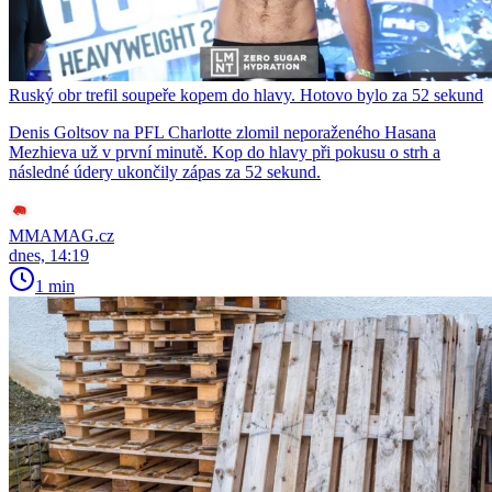
Ruský obr trefil soupeře kopem do hlavy. Hotovo bylo za 52 sekund
Denis Goltsov na PFL Charlotte zlomil neporaženého Hasana
Mezhieva už v první minutě. Kop do hlavy při pokusu o strh a
následné údery ukončily zápas za 52 sekund.
MMAMAG.cz
dnes, 14:19
1 min