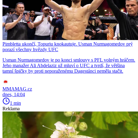
Pimbletta ukončí, Topuriu knokautuje. Usman Nurmagomedov prý
porazí všechny hvězdy UFC
Usman Nurmagomedov je po konci smlouvy s PFL volným hráčem.
Jeho manažer Ali Abdelaziz už mluví o UFC a tvrdí, že většina
tamní špičky by proti neporaženému Dagestánci neměla stačit.
MMAMAG.cz
dnes, 14:04
1 min
Reklama