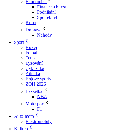
Ekonomika
Finance a burza
Podnikání
Spotřebitel
Krimi
Doprava
Nehody
Sport
Hokej
Fotbal
Tenis
Lyžování
Cyklistika
Atletika
Bojové sporty
ZOH 2026
Basketbal
NBA
Motosport
F1
Auto-moto
Elektromobily
Kultura