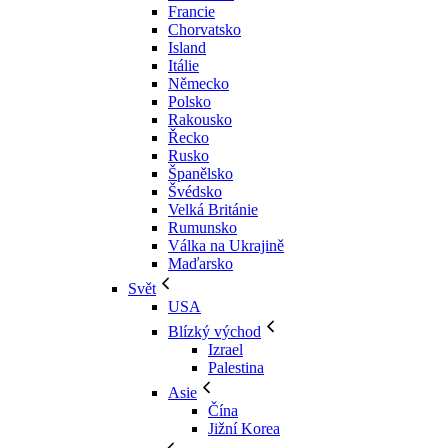
Francie
Chorvatsko
Island
Itálie
Německo
Polsko
Rakousko
Řecko
Rusko
Španělsko
Švédsko
Velká Británie
Rumunsko
Válka na Ukrajině
Maďarsko
Svět
USA
Blízký východ
Izrael
Palestina
Asie
Čína
Jižní Korea