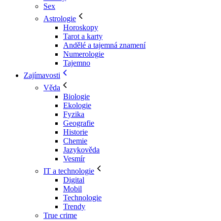
Sex
Astrologie
Horoskopy
Tarot a karty
Andělé a tajemná znamení
Numerologie
Tajemno
Zajímavosti
Věda
Biologie
Ekologie
Fyzika
Geografie
Historie
Chemie
Jazykověda
Vesmír
IT a technologie
Digital
Mobil
Technologie
Trendy
True crime