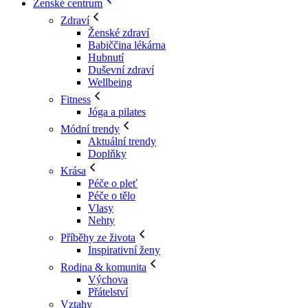
Ženské centrum
Zdraví
Ženské zdraví
Babiččina lékárna
Hubnutí
Duševní zdraví
Wellbeing
Fitness
Jóga a pilates
Módní trendy
Aktuální trendy
Doplňky
Krása
Péče o pleť
Péče o tělo
Vlasy
Nehty
Příběhy ze života
Inspirativní ženy
Rodina & komunita
Výchova
Přátelství
Vztahy