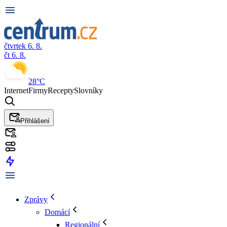
čtvrtek 6. 8.
čt 6. 8.
28°C
Internet
Firmy
Recepty
Slovníky
Přihlášení
Zprávy
Domácí
Regionální