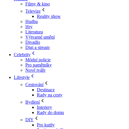
Filmy & kino
Televize
Reality show
Hudba
Hry
Literatura
Výtvarné umění
Divadlo
Digi a stream
Celebrity
Módní policie
Pro pamětníky
Nové tváře
Lifestyle
Cestování
Destinace
Rady na cesty
Bydlení
Interiery
Rady do domu
DIY
Pro kutily