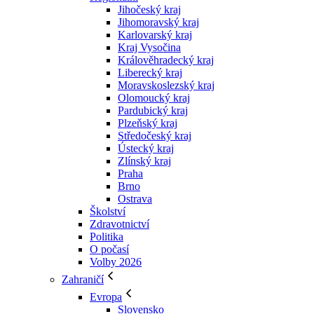
Jihočeský kraj
Jihomoravský kraj
Karlovarský kraj
Kraj Vysočina
Králověhradecký kraj
Liberecký kraj
Moravskoslezský kraj
Olomoucký kraj
Pardubický kraj
Plzeňský kraj
Středočeský kraj
Ústecký kraj
Zlínský kraj
Praha
Brno
Ostrava
Školství
Zdravotnictví
Politika
O počasí
Volby 2026
Zahraničí
Evropa
Slovensko