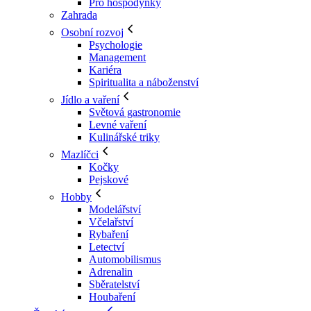
Pro hospodyňky
Zahrada
Osobní rozvoj
Psychologie
Management
Kariéra
Spiritualita a náboženství
Jídlo a vaření
Světová gastronomie
Levné vaření
Kulinářské triky
Mazlíčci
Kočky
Pejskové
Hobby
Modelářství
Včelařství
Rybaření
Letectví
Automobilismus
Adrenalin
Sběratelství
Houbaření