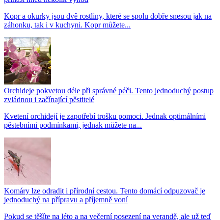
Kopr a okurky jsou dvě rostliny, které se spolu dobře snesou jak na
záhonku, tak i v kuchyni. Kopr můžete...
Orchideje pokvetou déle při správné péči. Tento jednoduchý postup
zvládnou i začínající pěstitelé
Kvetení orchidejí je zapotřebí trošku pomoci. Jednak optimálními
pěstebními podmínkami, jednak můžete na...
Komáry lze odradit i přírodní cestou. Tento domácí odpuzovač je
jednoduchý na přípravu a příjemně voní
Pokud se těšíte na léto a na večerní posezení na verandě, ale už teď