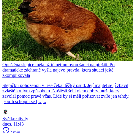
Opuštěná slepice měla už téměř nulovou šanci na přežití. Po
dramatické záchraně vyšla najevo pravda, která situaci ještě
zkomplikovala
Slepičku pohozenou v lese čekal těžký osud. Její majitel se jí zbavil
zvláště krutým způsobem. Naštěstí šel kolem dobrý muž, který
zavolal pomoc právě včas. Lidé by si měli pořizovat zvíře jen tehdy,
jsou-li schopni se [...]...
Světkreativity
dnes, 11:43
2 min