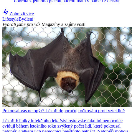
dobrota z jednoho plechu, kterou mám v paměti z dětství
Zobrazit více
Lifestyle
Bydlení
Vybrali jsme pro vás
Magazíny a zajímavosti
Pokousal vás netopýr? Lékaři doporučují očkování proti vzteklině
Lékaři Kliniky infekčního lékařství ostravské fakultní nemocnice
evidují během letošního roku zvýšený počet lidí, které pokousal
netopýr. Celkem jich nemocnici navštívilo patnáct. Netopýři mohou