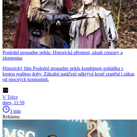
Poslední propadne peklu: Historická přesnost, zásah cenzury a
zlomenina
Historický film Poslední propadne peklu kombinuje pohádku s
krutou realitou doby. Zákulisí natáčení odkrývá kruté zranění i zákaz
od mocných komunistů.
V Telce
dnes, 11:59
3 min
Reklama