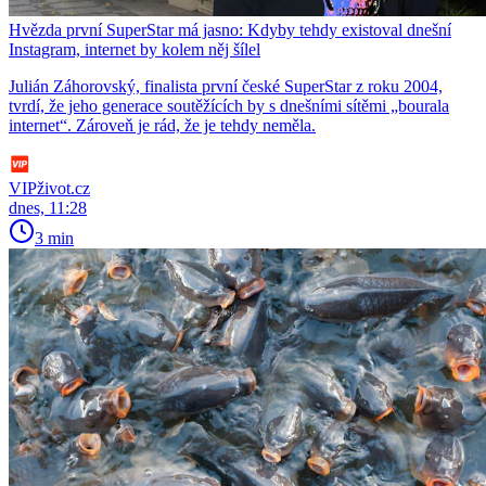
Hvězda první SuperStar má jasno: Kdyby tehdy existoval dnešní
Instagram, internet by kolem něj šílel
Julián Záhorovský, finalista první české SuperStar z roku 2004,
tvrdí, že jeho generace soutěžících by s dnešními sítěmi „bourala
internet“. Zároveň je rád, že je tehdy neměla.
VIPživot.cz
dnes, 11:28
3 min