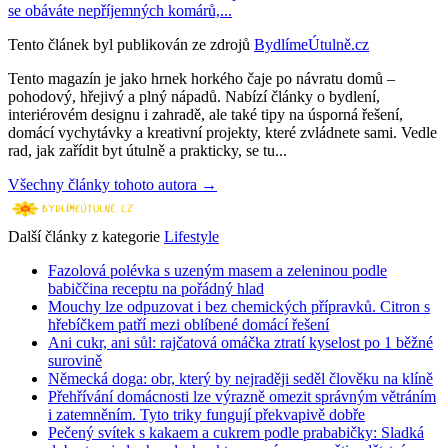
se obáváte nepříjemných komárů,...
Tento článek byl publikován ze zdrojů
BydlímeÚtulně.cz
Tento magazín je jako hrnek horkého čaje po návratu domů –
pohodový, hřejivý a plný nápadů. Nabízí články o bydlení,
interiérovém designu i zahradě, ale také tipy na úsporná řešení,
domácí vychytávky a kreativní projekty, které zvládnete sami. Vedle
rad, jak zařídit byt útulně a prakticky, se tu...
Všechny články tohoto autora →
Další články z kategorie
Lifestyle
Fazolová polévka s uzeným masem a zeleninou podle
babiččina receptu na pořádný hlad
Mouchy lze odpuzovat i bez chemických přípravků. Citron s
hřebíčkem patří mezi oblíbené domácí řešení
Ani cukr, ani sůl: rajčatová omáčka ztratí kyselost po 1 běžné
surovině
Německá doga: obr, který by nejraději seděl člověku na klíně
Přehřívání domácnosti lze výrazně omezit správným větráním
i zatemněním. Tyto triky fungují překvapivě dobře
Pečený svítek s kakaem a cukrem podle prababičky: Sladká