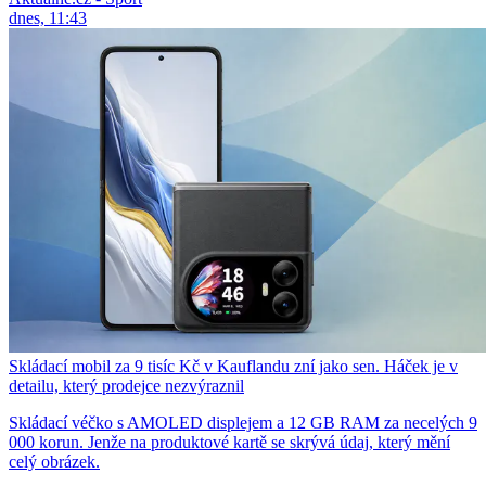
dnes, 11:43
Skládací mobil za 9 tisíc Kč v Kauflandu zní jako sen. Háček je v
detailu, který prodejce nezvýraznil
Skládací véčko s AMOLED displejem a 12 GB RAM za necelých 9
000 korun. Jenže na produktové kartě se skrývá údaj, který mění
celý obrázek.