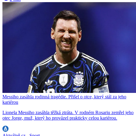
Messiho zasáhla rodinná tragédie. Přišel o otce, který stál za jeho
kariérou
Lionela Messiho zasáhla těžká ztráta. V rodném Rosariu zemřel jeho
otec Jorge, muž, který ho provázel prakticky celou kariérou.
Aktuálně.cz - Sport