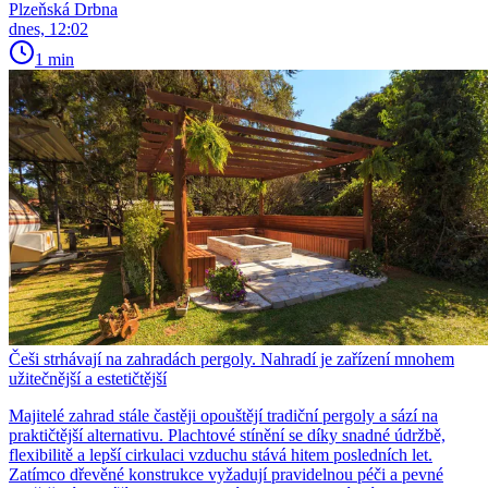
Plzeňská Drbna
dnes, 12:02
1 min
Češi strhávají na zahradách pergoly. Nahradí je zařízení mnohem
užitečnější a estetičtější
Majitelé zahrad stále častěji opouštějí tradiční pergoly a sází na
praktičtější alternativu. Plachtové stínění se díky snadné údržbě,
flexibilitě a lepší cirkulaci vzduchu stává hitem posledních let.
Zatímco dřevěné konstrukce vyžadují pravidelnou péči a pevné