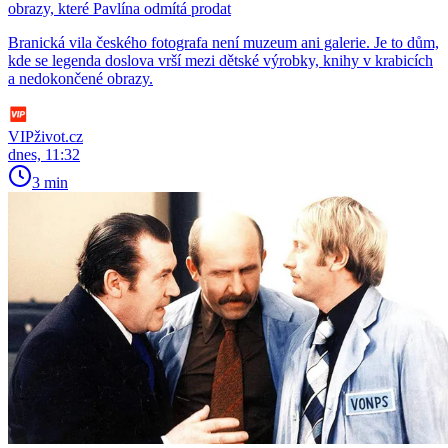
obrazy, které Pavlína odmítá prodat
Branická vila českého fotografa není muzeum ani galerie. Je to dům,
kde se legenda doslova vrší mezi dětské výrobky, knihy v krabicích
a nedokončené obrazy.
VIPživot.cz
dnes, 11:32
3 min