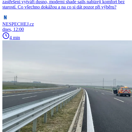
zastřešení vytváří dusno, moderní shade sails nabízejí komfort bez
starostí. Co všechno dokážou a na co si dát pozor při výběru?
NESPECHEJ.cz
dnes, 12:00
4 min