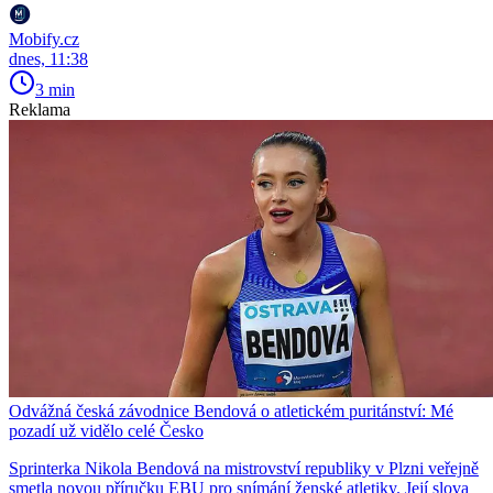
Mobify.cz
dnes, 11:38
3 min
Reklama
Odvážná česká závodnice Bendová o atletickém puritánství: Mé
pozadí už vidělo celé Česko
Sprinterka Nikola Bendová na mistrovství republiky v Plzni veřejně
smetla novou příručku EBU pro snímání ženské atletiky. Její slova