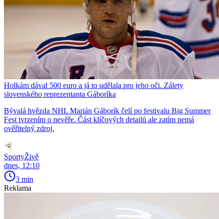
Holkám dával 500 euro a já to udělala pro jeho oči. Zálety
slovenského reprezentanta Gáboríka
Bývalá hvězda NHL Marián Gáborík čelí po festivalu Big Summer
Fest tvrzením o nevěře. Část klíčových detailů ale zatím nemá
ověřitelný zdroj.
SportyŽivě
dnes, 12:10
3 min
Reklama