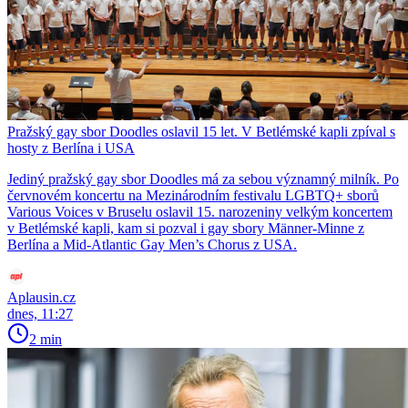
Pražský gay sbor Doodles oslavil 15 let. V Betlémské kapli zpíval s
hosty z Berlína i USA
Jediný pražský gay sbor Doodles má za sebou významný milník. Po
červnovém koncertu na Mezinárodním festivalu LGBTQ+ sborů
Various Voices v Bruselu oslavil 15. narozeniny velkým koncertem
v Betlémské kapli, kam si pozval i gay sbory Männer-Minne z
Berlína a Mid-Atlantic Gay Men’s Chorus z USA.
Aplausin.cz
dnes, 11:27
2 min