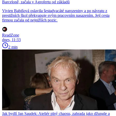
Barceloně, začala v Agrofertu od základů
Vivien Babišová oslavila šestadvacáté narozeniny a po návratu z
prestižních škol překvapuje svým pracovním nasazením. Její cesta
firmou začala od nejnižších pozic.
ReadZone
dnes, 11:33
2 min
Jak bydlí Jan Saudek: Ateliér plný chaosu, zahrada jako džungle a