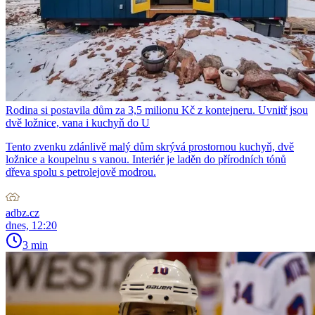
Rodina si postavila dům za 3,5 milionu Kč z kontejneru. Uvnitř jsou
dvě ložnice, vana i kuchyň do U
Tento zvenku zdánlivě malý dům skrývá prostornou kuchyň, dvě
ložnice a koupelnu s vanou. Interiér je laděn do přírodních tónů
dřeva spolu s petrolejově modrou.
adbz.cz
dnes, 12:20
3 min