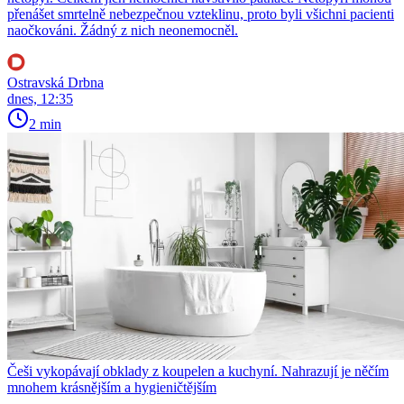
přenášet smrtelně nebezpečnou vzteklinu, proto byli všichni pacienti
naočkováni. Žádný z nich neonemocněl.
Ostravská Drbna
dnes, 12:35
2 min
Češi vykopávají obklady z koupelen a kuchyní. Nahrazují je něčím
mnohem krásnějším a hygieničtějším