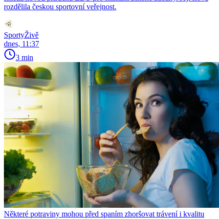
rozdělila českou sportovní veřejnost.
SportyŽivě
dnes, 11:37
3 min
Některé potraviny mohou před spaním zhoršovat trávení i kvalitu