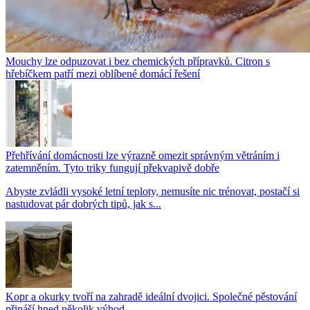
Mouchy lze odpuzovat i bez chemických přípravků. Citron s
hřebíčkem patří mezi oblíbené domácí řešení
Přehřívání domácnosti lze výrazně omezit správným větráním i
zatemněním. Tyto triky fungují překvapivě dobře
Abyste zvládli vysoké letní teploty, nemusíte nic trénovat, postačí si
nastudovat pár dobrých tipů, jak s...
Kopr a okurky tvoří na zahradě ideální dvojici. Společné pěstování
přináší hned několik výhod