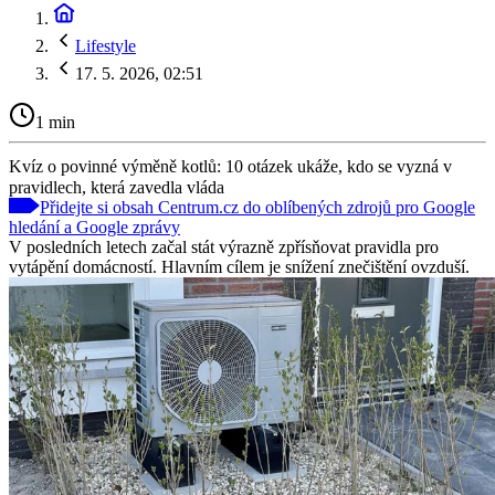
Lifestyle
17. 5. 2026, 02:51
1 min
Kvíz o povinné výměně kotlů: 10 otázek ukáže, kdo se vyzná v
pravidlech, která zavedla vláda
Přidejte si obsah Centrum.cz do oblíbených zdrojů pro Google
hledání a Google zprávy
V posledních letech začal stát výrazně zpřísňovat pravidla pro
vytápění domácností. Hlavním cílem je snížení znečištění ovzduší.