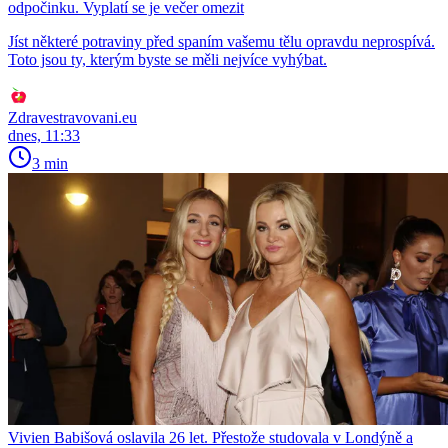
odpočinku. Vyplatí se je večer omezit
Jíst některé potraviny před spaním vašemu tělu opravdu neprospívá.
Toto jsou ty, kterým byste se měli nejvíce vyhýbat.
Zdravestravovani.eu
dnes, 11:33
3 min
Vivien Babišová oslavila 26 let. Přestože studovala v Londýně a