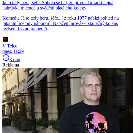
Já to tedy beru, šéfe: Sobota se bál, že přivolal infarkt, tajná
nahrávka milenců a svádění plachého kolegy
Komedie Já to tedy beru, šéfe...! z roku 1977 nabízí pohled na
pikantní metody náborářů. Natáčení provázel skutečný kolaps
režiséra i vzpoura herců.
V Telce
dnes, 11:29
3 min
Reklama