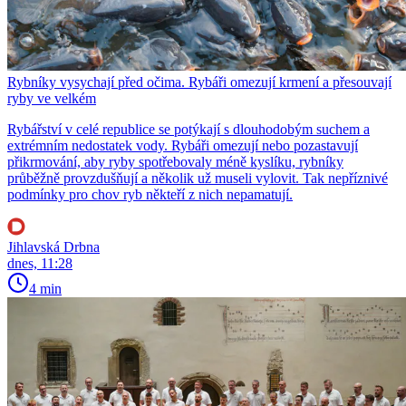
Rybníky vysychají před očima. Rybáři omezují krmení a přesouvají
ryby ve velkém
Rybářství v celé republice se potýkají s dlouhodobým suchem a
extrémním nedostatek vody. Rybáři omezují nebo pozastavují
přikrmování, aby ryby spotřebovaly méně kyslíku, rybníky
průběžně provzdušňují a několik už museli vylovit. Tak nepříznivé
podmínky pro chov ryb někteří z nich nepamatují.
Jihlavská Drbna
dnes, 11:28
4 min