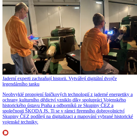
Jaderní experti zachraňují historii. Vytvářejí digitální dvojče
legendárního tanku
Neobvyklé propojení špičkových technologií z jaderné energetiky a
ochrany kulturního dědictví vzniklo díky spolupráci Vojenského
historického ústavu Praha a odborníků ze Skupiny ČEZ a
společnosti ŠKODA JS. Ti se v rámci firemního dobrovolnictví
Skupiny ČEZ podílejí na digitalizaci a mapování vybrané historické
vojenské techniky.