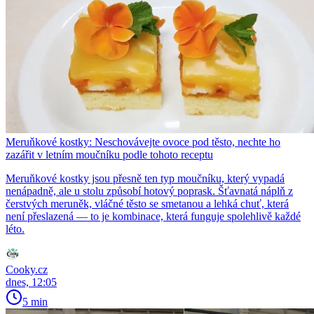
Meruňkové kostky: Neschovávejte ovoce pod těsto, nechte ho
zazářit v letním moučníku podle tohoto receptu
Meruňkové kostky jsou přesně ten typ moučníku, který vypadá
nenápadně, ale u stolu způsobí hotový poprask. Šťavnatá náplň z
čerstvých meruněk, vláčné těsto se smetanou a lehká chuť, která
není přeslazená — to je kombinace, která funguje spolehlivě každé
léto.
Cooky.cz
dnes, 12:05
5 min