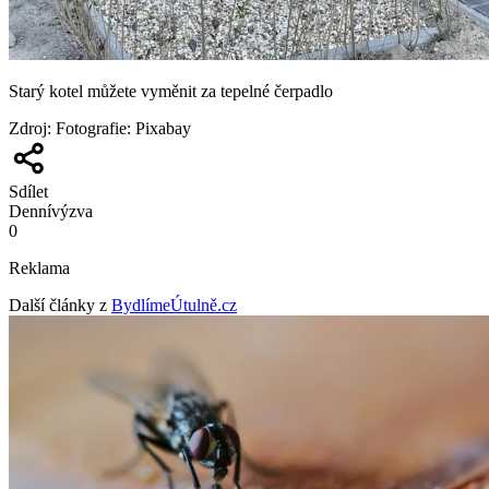
Starý kotel můžete vyměnit za tepelné čerpadlo
Zdroj
:
Fotografie: Pixabay
Sdílet
Denní
výzva
0
Reklama
Další články z
BydlímeÚtulně.cz