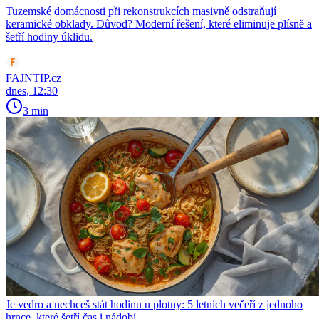
Tuzemské domácnosti při rekonstrukcích masivně odstraňují
keramické obklady. Důvod? Moderní řešení, které eliminuje plísně a
šetří hodiny úklidu.
FAJNTIP.cz
dnes, 12:30
3 min
Je vedro a nechceš stát hodinu u plotny: 5 letních večeří z jednoho
hrnce, které šetří čas i nádobí