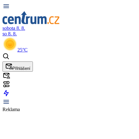
sobota 8. 8.
so 8. 8.
25°C
Přihlášení
Reklama