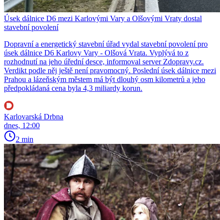
Úsek dálnice D6 mezi Karlovými Vary a Olšovými Vraty dostal
stavební povolení
Dopravní a energetický stavební úřad vydal stavební povolení pro
úsek dálnice D6 Karlovy Vary - Olšová Vrata. Vyplývá to z
rozhodnutí na jeho úřední desce, informoval server Zdopravy.cz.
Verdikt podle něj ještě není pravomocný. Poslední úsek dálnice mezi
Prahou a lázeňským městem má být dlouhý osm kilometrů a jeho
předpokládaná cena byla 4,3 miliardy korun.
Karlovarská Drbna
dnes, 12:00
2 min