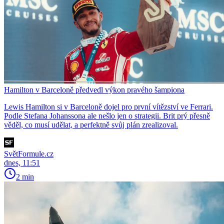
Hamilton v Barceloně předvedl výkon pravého šampiona
Lewis Hamilton si v Barceloně dojel pro první vítězství ve Ferrari.
Podle Stefana Johanssona ale nešlo jen o strategii. Brit prý přesně
věděl, co musí udělat, a perfektně svůj plán zrealizoval.
SvětFormule.cz
dnes, 11:51
2 min