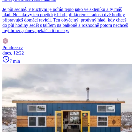
Je půl sedmé, v kuchyni je pořád teplo jako ve skleníku a ty máš
hlad. Ne takový ten poetický hlad, při kterém s radostí dvě hodiny
připravuješ domácí ravioli. Ten obyčejný, protivný hlad, kdy chceš
do půl hodiny sedět s talířem na balkoně a rozhodně potom nechceš
mýt hrnec, pánev, pekáč a tři misky.
Poudree.cz
dnes, 12:22
7 min