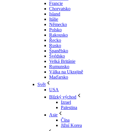
Francie
Chorvatsko
Island
Itálie
Německo
Polsko
Rakousko
Řecko
Rusko
Španělsko
Švédsko
Velká Británie
Rumunsko
Válka na Ukrajině
Maďarsko
Svět
USA
Blízký východ
Izrael
Palestina
Asie
Čína
Jižní Korea