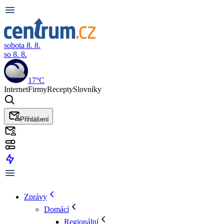
sobota 8. 8.
so 8. 8.
17°C
Internet
Firmy
Recepty
Slovníky
Přihlášení
Zprávy
Domácí
Regionální