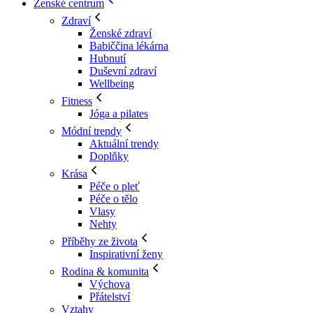
Ženské centrum
Zdraví
Ženské zdraví
Babiččina lékárna
Hubnutí
Duševní zdraví
Wellbeing
Fitness
Jóga a pilates
Módní trendy
Aktuální trendy
Doplňky
Krása
Péče o pleť
Péče o tělo
Vlasy
Nehty
Příběhy ze života
Inspirativní ženy
Rodina & komunita
Výchova
Přátelství
Vztahy