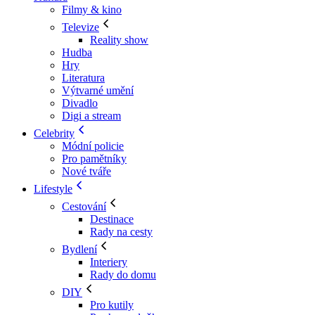
Filmy & kino
Televize
Reality show
Hudba
Hry
Literatura
Výtvarné umění
Divadlo
Digi a stream
Celebrity
Módní policie
Pro pamětníky
Nové tváře
Lifestyle
Cestování
Destinace
Rady na cesty
Bydlení
Interiery
Rady do domu
DIY
Pro kutily