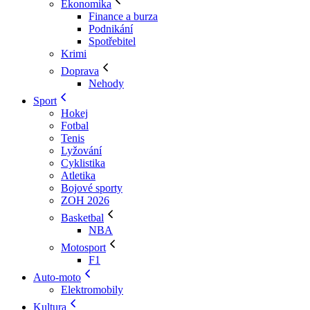
Ekonomika
Finance a burza
Podnikání
Spotřebitel
Krimi
Doprava
Nehody
Sport
Hokej
Fotbal
Tenis
Lyžování
Cyklistika
Atletika
Bojové sporty
ZOH 2026
Basketbal
NBA
Motosport
F1
Auto-moto
Elektromobily
Kultura