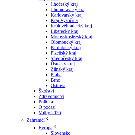
Jihočeský kraj
Jihomoravský kraj
Karlovarský kraj
Kraj Vysočina
Králověhradecký kraj
Liberecký kraj
Moravskoslezský kraj
Olomoucký kraj
Pardubický kraj
Plzeňský kraj
Středočeský kraj
Ústecký kraj
Zlínský kraj
Praha
Brno
Ostrava
Školství
Zdravotnictví
Politika
O počasí
Volby 2026
Zahraničí
Evropa
Slovensko