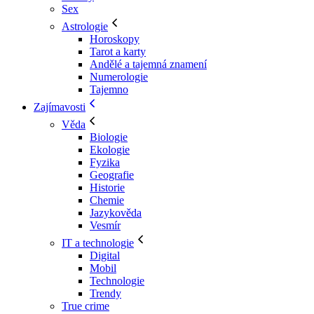
Sex
Astrologie
Horoskopy
Tarot a karty
Andělé a tajemná znamení
Numerologie
Tajemno
Zajímavosti
Věda
Biologie
Ekologie
Fyzika
Geografie
Historie
Chemie
Jazykověda
Vesmír
IT a technologie
Digital
Mobil
Technologie
Trendy
True crime