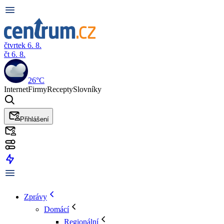
čtvrtek 6. 8.
čt 6. 8.
26°C
Internet
Firmy
Recepty
Slovníky
Přihlášení
Zprávy
Domácí
Regionální