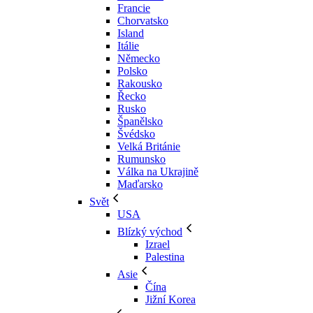
Francie
Chorvatsko
Island
Itálie
Německo
Polsko
Rakousko
Řecko
Rusko
Španělsko
Švédsko
Velká Británie
Rumunsko
Válka na Ukrajině
Maďarsko
Svět
USA
Blízký východ
Izrael
Palestina
Asie
Čína
Jižní Korea