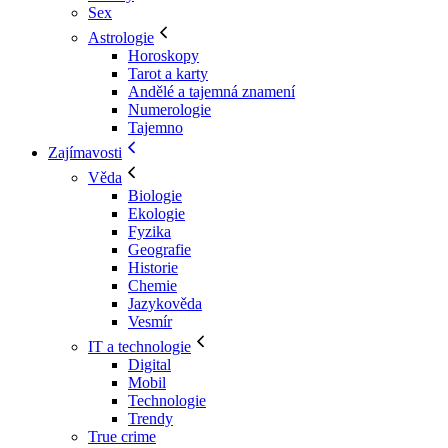
Sex
Astrologie
Horoskopy
Tarot a karty
Andělé a tajemná znamení
Numerologie
Tajemno
Zajímavosti
Věda
Biologie
Ekologie
Fyzika
Geografie
Historie
Chemie
Jazykověda
Vesmír
IT a technologie
Digital
Mobil
Technologie
Trendy
True crime