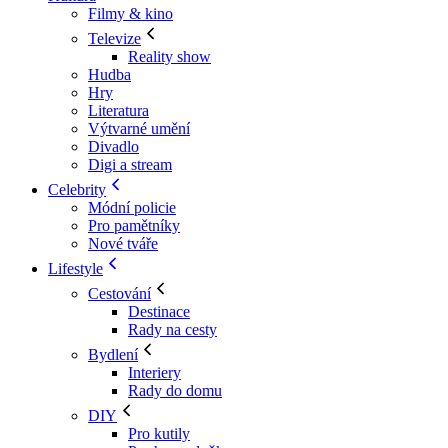
Filmy & kino
Televize
Reality show
Hudba
Hry
Literatura
Výtvarné umění
Divadlo
Digi a stream
Celebrity
Módní policie
Pro pamětníky
Nové tváře
Lifestyle
Cestování
Destinace
Rady na cesty
Bydlení
Interiery
Rady do domu
DIY
Pro kutily