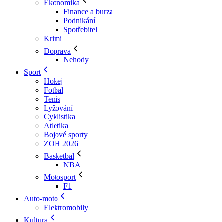
Ekonomika
Finance a burza
Podnikání
Spotřebitel
Krimi
Doprava
Nehody
Sport
Hokej
Fotbal
Tenis
Lyžování
Cyklistika
Atletika
Bojové sporty
ZOH 2026
Basketbal
NBA
Motosport
F1
Auto-moto
Elektromobily
Kultura