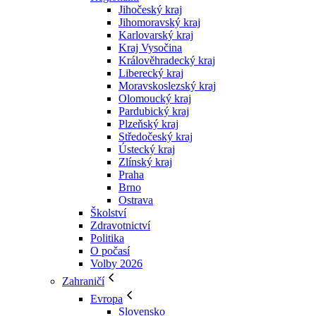
Jihočeský kraj
Jihomoravský kraj
Karlovarský kraj
Kraj Vysočina
Králověhradecký kraj
Liberecký kraj
Moravskoslezský kraj
Olomoucký kraj
Pardubický kraj
Plzeňský kraj
Středočeský kraj
Ústecký kraj
Zlínský kraj
Praha
Brno
Ostrava
Školství
Zdravotnictví
Politika
O počasí
Volby 2026
Zahraničí
Evropa
Slovensko