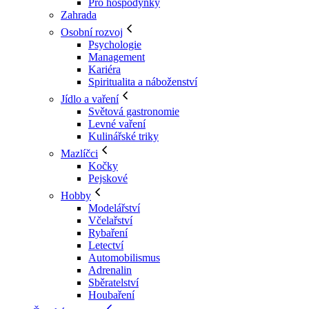
Pro hospodyňky
Zahrada
Osobní rozvoj
Psychologie
Management
Kariéra
Spiritualita a náboženství
Jídlo a vaření
Světová gastronomie
Levné vaření
Kulinářské triky
Mazlíčci
Kočky
Pejskové
Hobby
Modelářství
Včelařství
Rybaření
Letectví
Automobilismus
Adrenalin
Sběratelství
Houbaření