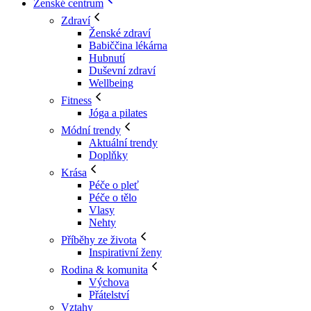
Ženské centrum
Zdraví
Ženské zdraví
Babiččina lékárna
Hubnutí
Duševní zdraví
Wellbeing
Fitness
Jóga a pilates
Módní trendy
Aktuální trendy
Doplňky
Krása
Péče o pleť
Péče o tělo
Vlasy
Nehty
Příběhy ze života
Inspirativní ženy
Rodina & komunita
Výchova
Přátelství
Vztahy