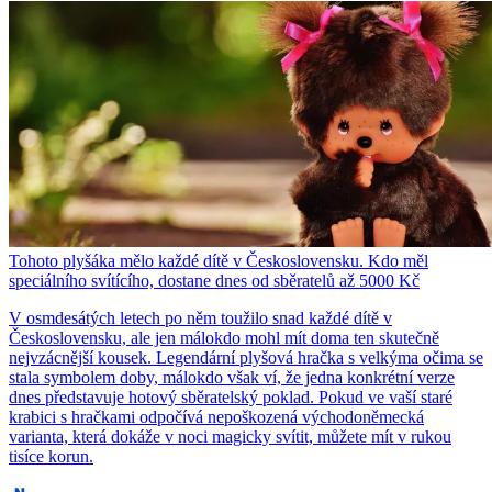
Tohoto plyšáka mělo každé dítě v Československu. Kdo měl
speciálního svítícího, dostane dnes od sběratelů až 5000 Kč
V osmdesátých letech po něm toužilo snad každé dítě v
Československu, ale jen málokdo mohl mít doma ten skutečně
nejvzácnější kousek. Legendární plyšová hračka s velkýma očima se
stala symbolem doby, málokdo však ví, že jedna konkrétní verze
dnes představuje hotový sběratelský poklad. Pokud ve vaší staré
krabici s hračkami odpočívá nepoškozená východoněmecká
varianta, která dokáže v noci magicky svítit, můžete mít v rukou
tisíce korun.