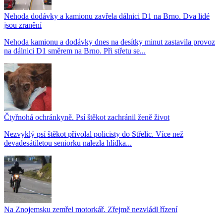
Nehoda dodávky a kamionu zavřela dálnici D1 na Brno. Dva lidé
jsou zranění
Nehoda kamionu a dodávky dnes na desítky minut zastavila provoz
na dálnici D1 směrem na Brno. Při střetu se...
Čtyřnohá ochránkyně. Psí štěkot zachránil ženě život
Nezvyklý psí štěkot přivolal policisty do Střelic. Více než
devadesátiletou seniorku nalezla hlídka...
Na Znojemsku zemřel motorkář. Zřejmě nezvládl řízení