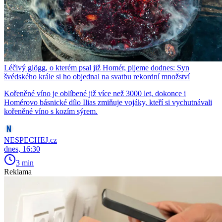
Léčivý glögg, o kterém psal již Homér, pijeme dodnes: Syn
švédského krále si ho objednal na svatbu rekordní množství
Kořeněné víno je oblíbené již více než 3000 let, dokonce i
Homérovo básnické dílo Ilias zmiňuje vojáky, kteří si vychutnávali
kořeněné víno s kozím sýrem.
NESPECHEJ.cz
dnes, 16:30
3 min
Reklama