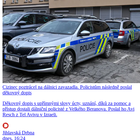
Cizinec poztrácel na dálnici zavazadla. Policistům následně poslal
děkovný dopis
Děkovný dopis s upřímnými slovy úcty, uznání, díků za pomoc a
přístup dostali dálniční policisté z Velkého Beranova. Poslal ho Avi
Resch z Tel Avivu v Izraeli.
Jihlavská Drbna
dnes, 16:24