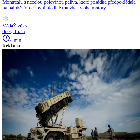
Montrealu s necelou polovinou paliva, které posádka předpokládala
na palubě. V cestovní hladině mu zhasly oba motory.
VědaŽivě.cz
dnes, 16:45
4 min
Reklama