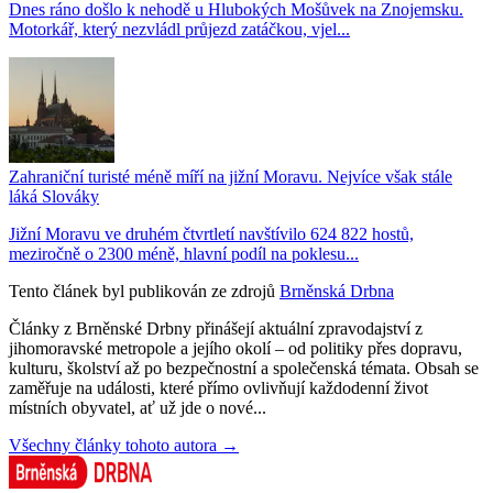
Dnes ráno došlo k nehodě u Hlubokých Mošůvek na Znojemsku.
Motorkář, který nezvládl průjezd zatáčkou, vjel...
Zahraniční turisté méně míří na jižní Moravu. Nejvíce však stále
láká Slováky
Jižní Moravu ve druhém čtvrtletí navštívilo 624 822 hostů,
meziročně o 2300 méně, hlavní podíl na poklesu...
Tento článek byl publikován ze zdrojů
Brněnská Drbna
Články z Brněnské Drbny přinášejí aktuální zpravodajství z
jihomoravské metropole a jejího okolí – od politiky přes dopravu,
kulturu, školství až po bezpečnostní a společenská témata. Obsah se
zaměřuje na události, které přímo ovlivňují každodenní život
místních obyvatel, ať už jde o nové...
Všechny články tohoto autora →