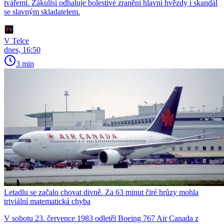
tvářemi. Zákulisí odhaluje bolestivé zranění hlavní hvězdy i skandál
se slavným skladatelem.
V Telce
dnes, 16:50
3 min
Letadlu se začalo chovat divně. Za 63 minut čiré hrůzy mohla
triviální matematická chyba
V sobotu 23. července 1983 odletěl Boeing 767 Air Canada z