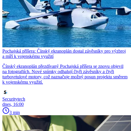
Pochajská příšera: Čínský ekranoplán dostal závěsníky pro výzbroj
a míří k vojenskému využití
Čínský ekranoplán přezdívaný Pochajská příšera se znovu objevil
na fotografiích. Nové snímky odhalují čtyři závěsníky a čtyři
turbovrtulové motory, což naznačuje možný posun projektu směrem
k vojenskému využití.
Securitytech
dnes, 16:00
3 min