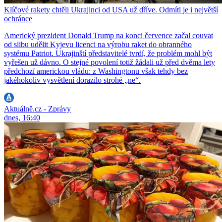
Klíčové rakety chtěli Ukrajinci od USA už dříve. Odmítl je i největší
ochránce
Americký prezident Donald Trump na konci července začal couvat
od slibu udělit Kyjevu licenci na výrobu raket do obranného
systému Patriot. Ukrajinští představitelé tvrdí, že problém mohl být
vyřešen už dávno. O stejné povolení totiž žádali už před dvěma lety
předchozí americkou vládu: z Washingtonu však tehdy bez
jakéhokoliv vysvětlení dorazilo strohé „ne“.
Aktuálně.cz - Zprávy
dnes, 16:40