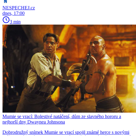
NESPECHEJ.cz
dnes, 17:00
3 min
Mumie se vrací: Bolestivé natáčení, dům ze slavného hororu a
nejhorší dny Dwaynea Johnsona
Dobrodružný snímek Mumie se vrací spojil známé herce s novými