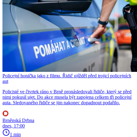
Policejní honička jako z filmu. Řidič ujížděl před trojicí policejních
aut
Policisté ve čtvrtek ráno v Brně pronásledovali řidiče, který se před
nimi pokusil ujet. Do akce musela být zapojena celkem tři policejní
auta. Sledovaného řidiče se jim nakonec dopadnout podařilo.
Brněnská Drbna
dnes, 17:00
1 min