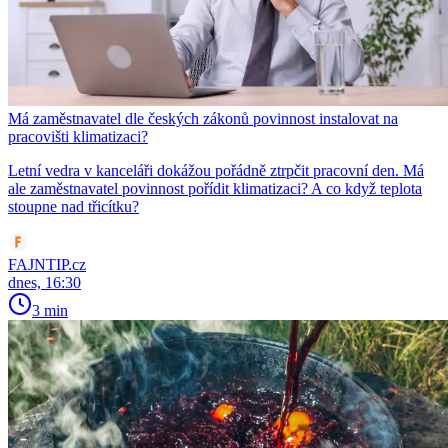
Má zaměstnavatel dle českých zákonů povinnost instalovat na
pracovišti klimatizaci?
Letní vedra v kanceláři dokážou pořádně ztrpčit pracovní den. Má
ale zaměstnavatel povinnost pořídit klimatizaci? A co když teplota
stoupne nad třicítku?
FAJNTIP.cz
dnes, 16:30
3 min