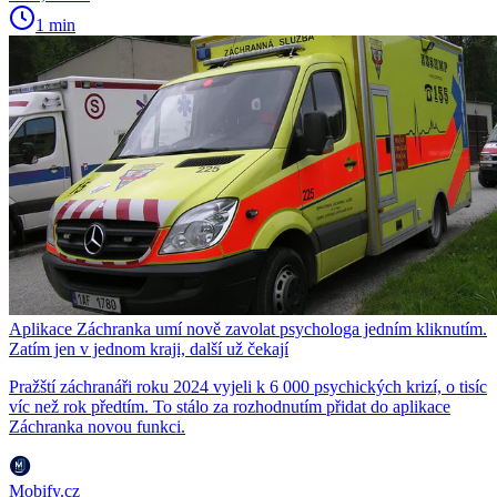
1 min
Aplikace Záchranka umí nově zavolat psychologa jedním kliknutím.
Zatím jen v jednom kraji, další už čekají
Pražští záchranáři roku 2024 vyjeli k 6 000 psychických krizí, o tisíc
víc než rok předtím. To stálo za rozhodnutím přidat do aplikace
Záchranka novou funkci.
Mobify.cz