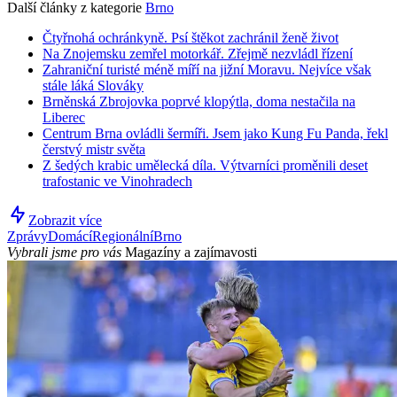
Další články z kategorie
Brno
Čtyřnohá ochránkyně. Psí štěkot zachránil ženě život
Na Znojemsku zemřel motorkář. Zřejmě nezvládl řízení
Zahraniční turisté méně míří na jižní Moravu. Nejvíce však
stále láká Slováky
Brněnská Zbrojovka poprvé klopýtla, doma nestačila na
Liberec
Centrum Brna ovládli šermíři. Jsem jako Kung Fu Panda, řekl
čerstvý mistr světa
Z šedých krabic umělecká díla. Výtvarníci proměnili deset
trafostanic ve Vinohradech
Zobrazit více
Zprávy
Domácí
Regionální
Brno
Vybrali jsme pro vás
Magazíny a zajímavosti