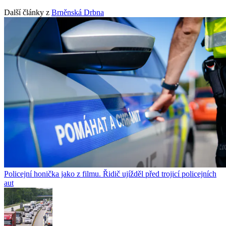
Další články z
Brněnská Drbna
Policejní honička jako z filmu. Řidič ujížděl před trojicí policejních
aut