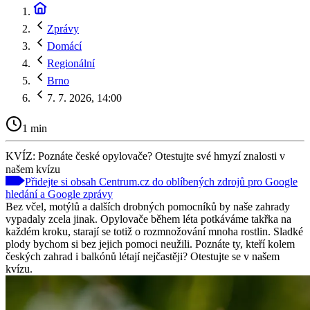
Zprávy
Domácí
Regionální
Brno
7. 7. 2026, 14:00
1 min
KVÍZ: Poznáte české opylovače? Otestujte své hmyzí znalosti v
našem kvízu
Přidejte si obsah Centrum.cz do oblíbených zdrojů pro Google
hledání a Google zprávy
Bez včel, motýlů a dalších drobných pomocníků by naše zahrady
vypadaly zcela jinak. Opylovače během léta potkáváme takřka na
každém kroku, starají se totiž o rozmnožování mnoha rostlin. Sladké
plody bychom si bez jejich pomoci neužili. Poznáte ty, kteří kolem
českých zahrad i balkónů létají nejčastěji? Otestujte se v našem
kvízu.