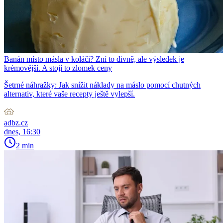
Banán místo másla v koláči? Zní to divně, ale výsledek je
krémovější. A stojí to zlomek ceny
Šetrné náhražky: Jak snížit náklady na máslo pomocí chutných
alternativ, které vaše recepty ještě vylepší.
adbz.cz
dnes, 16:30
2 min