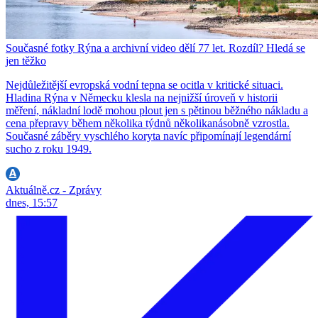
Současné fotky Rýna a archivní video dělí 77 let. Rozdíl? Hledá se
jen těžko
Nejdůležitější evropská vodní tepna se ocitla v kritické situaci.
Hladina Rýna v Německu klesla na nejnižší úroveň v historii
měření, nákladní lodě mohou plout jen s pětinou běžného nákladu a
cena přepravy během několika týdnů několikanásobně vzrostla.
Současné záběry vyschlého koryta navíc připomínají legendární
sucho z roku 1949.
Aktuálně.cz - Zprávy
dnes, 15:57