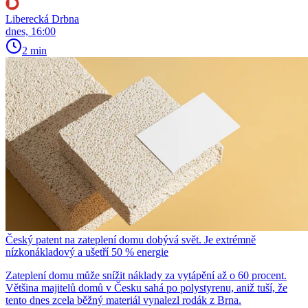
Liberecká Drbna
dnes, 16:00
2 min
Český patent na zateplení domu dobývá svět. Je extrémně
nízkonákladový a ušetří 50 % energie
Zateplení domu může snížit náklady za vytápění až o 60 procent.
Většina majitelů domů v Česku sahá po polystyrenu, aniž tuší, že
tento dnes zcela běžný materiál vynalezl rodák z Brna.