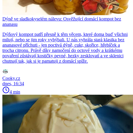
Dýně ve sladkokyselém nálevu: Osvěžující domácí kompot bez
ananasu
Dýňový kompot patří přesně k těm věcem, které doma buď všichni
milují, nebo se jim roky vyhýbali. U nás vyhrála stará klasika bez
ananasové příchuti - jen poctivá dýně, cukr, skořice, hřebíček a
trocha citronu. Právě díky namočení do octové vody a krátkému
povaření zůstávají kostičky pevné, hezky zesklovatí a ve sklenici
chutnají tak, jak si je pamatuji z domácí spíže.
Cooky.cz
dnes, 16:34
4 min