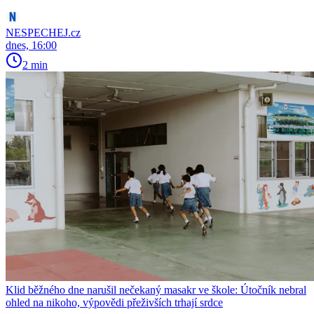
NESPECHEJ.cz
dnes, 16:00
2 min
Klid běžného dne narušil nečekaný masakr ve škole: Útočník nebral
ohled na nikoho, výpovědi přeživších trhají srdce