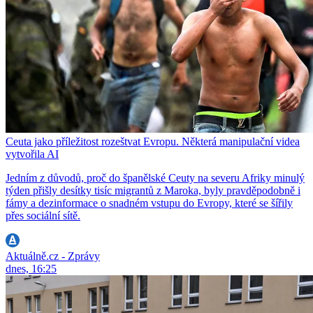
Ceuta jako příležitost rozeštvat Evropu. Některá manipulační videa
vytvořila AI
Jedním z důvodů, proč do španělské Ceuty na severu Afriky minulý
týden přišly desítky tisíc migrantů z Maroka, byly pravděpodobně i
fámy a dezinformace o snadném vstupu do Evropy, které se šířily
přes sociální sítě.
Aktuálně.cz - Zprávy
dnes, 16:25