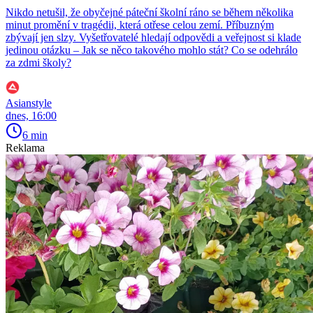
Nikdo netušil, že obyčejné páteční školní ráno se během několika
minut promění v tragédii, která otřese celou zemí. Příbuzným
zbývají jen slzy. Vyšetřovatelé hledají odpovědi a veřejnost si klade
jedinou otázku – Jak se něco takového mohlo stát? Co se odehrálo
za zdmi školy?
Asianstyle
dnes, 16:00
6 min
Reklama