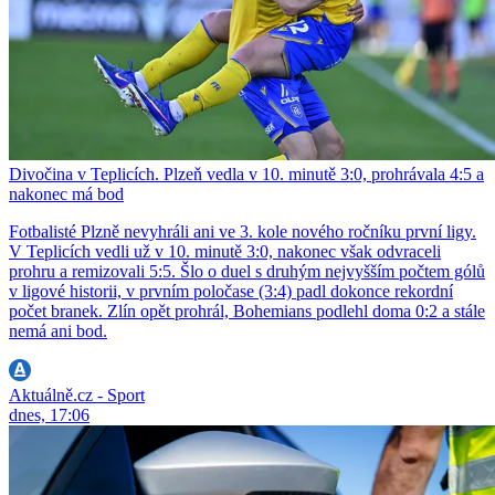
Divočina v Teplicích. Plzeň vedla v 10. minutě 3:0, prohrávala 4:5 a
nakonec má bod
Fotbalisté Plzně nevyhráli ani ve 3. kole nového ročníku první ligy.
V Teplicích vedli už v 10. minutě 3:0, nakonec však odvraceli
prohru a remizovali 5:5. Šlo o duel s druhým nejvyšším počtem gólů
v ligové historii, v prvním poločase (3:4) padl dokonce rekordní
počet branek. Zlín opět prohrál, Bohemians podlehl doma 0:2 a stále
nemá ani bod.
Aktuálně.cz - Sport
dnes, 17:06