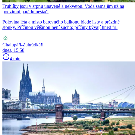
Truhlíky jsou v srpnu unavené a nekvetou. Voda sama jim už na
podzimní parádu nestačí
Polovina léta a místo barevného balkonu bledé listy a prázdné
stonky. Příčinou většinou není sucho; příčiny bývají hned tři.
Chalupáři-Zahrádkáři
dnes, 15:58
4 min