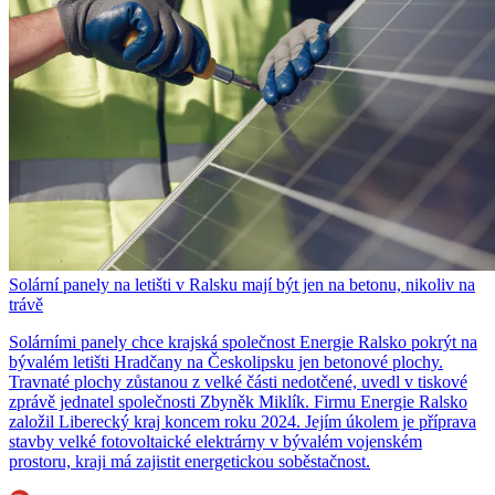
Solární panely na letišti v Ralsku mají být jen na betonu, nikoliv na
trávě
Solárními panely chce krajská společnost Energie Ralsko pokrýt na
bývalém letišti Hradčany na Českolipsku jen betonové plochy.
Travnaté plochy zůstanou z velké části nedotčené, uvedl v tiskové
zprávě jednatel společnosti Zbyněk Miklík. Firmu Energie Ralsko
založil Liberecký kraj koncem roku 2024. Jejím úkolem je příprava
stavby velké fotovoltaické elektrárny v bývalém vojenském
prostoru, kraji má zajistit energetickou soběstačnost.