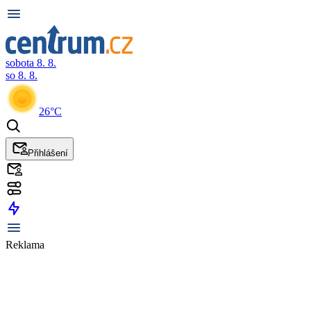
sobota 8. 8.
so 8. 8.
26°C
Přihlášení
Reklama