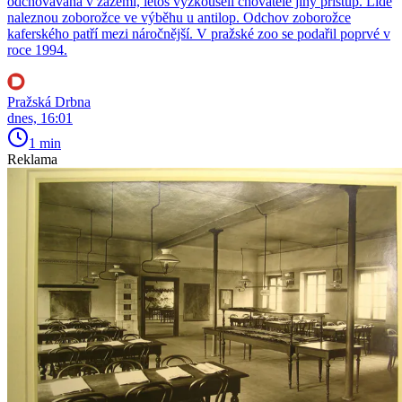
odchovávána v zázemí, letos vyzkoušeli chovatelé jiný přístup. Lidé
naleznou zoborožce ve výběhu u antilop. Odchov zoborožce
kaferského patří mezi náročnější. V pražské zoo se podařil poprvé v
roce 1994.
Pražská Drbna
dnes, 16:01
1 min
Reklama