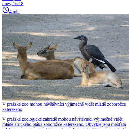
dnes, 16:18
4 min
V pražské zoo mohou návštěvníci výjimečně vidět mládě zoborožce
kaferského
V pražské zoologické zahradě mohou návštěvníci výjimečně vidět
mládě afrického ptáka zoborožce kaferského. Obvykle jsou mláďata