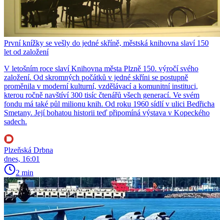
První knížky se vešly do jedné skříně, městská knihovna slaví 150
let od založení
V letošním roce slaví Knihovna města Plzně 150. výročí svého
založení. Od skromných počátků v jedné skříni se postupně
proměnila v moderní kulturní, vzdělávací a komunitní instituci,
kterou ročně navštíví 300 tisíc čtenářů všech generací. Ve svém
fondu má také půl milionu knih. Od roku 1960 sídlí v ulici Bedřicha
Smetany. Její bohatou historii teď připomíná výstava v Kopeckého
sadech.
Plzeňská Drbna
dnes, 16:01
2 min