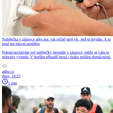
Nabíječka v zásuvce přes noc vás ročně stojí víc, než si myslíte. A to
není ten hlavní problém
Pokud necháváte své nabíječky neustále v zásuvce, může se vám to
nehezky vymstít. V horším případě hrozí i riziko požáru domácnosti.
adbz.cz
dnes, 16:25
1 min