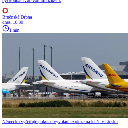
být koupání zdravotním rizikem.
Brněnská Drbna
dnes, 18:30
1 min
Německo vyšetřuje pokus o vyvolání exploze na letišti v Lipsku