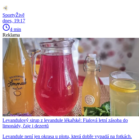
SportyŽivě
dnes, 19:17
4 min
Reklama
Levandulový sirup z levandule lékařské: Fialová letní zásoba do
limonády, čaje i dezertů
Levandule není jen okrasa u plotu, která dobře vypadá na fotkách.