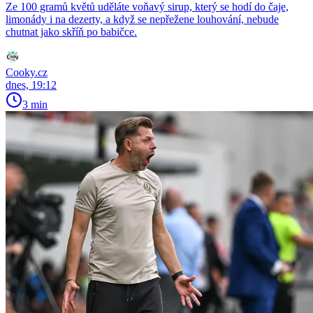
Ze 100 gramů květů uděláte voňavý sirup, který se hodí do čaje,
limonády i na dezerty, a když se nepřežene louhování, nebude
chutnat jako skříň po babičce.
Cooky.cz
dnes, 19:12
3 min