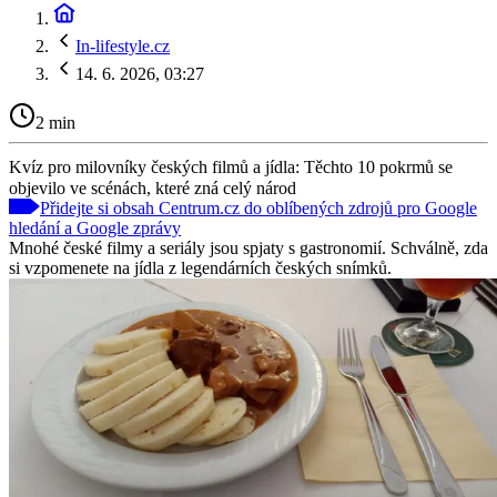
In-lifestyle.cz
14. 6. 2026, 03:27
2 min
Kvíz pro milovníky českých filmů a jídla: Těchto 10 pokrmů se
objevilo ve scénách, které zná celý národ
Přidejte si obsah Centrum.cz do oblíbených zdrojů pro Google
hledání a Google zprávy
Mnohé české filmy a seriály jsou spjaty s gastronomií. Schválně, zda
si vzpomenete na jídla z legendárních českých snímků.