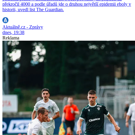
překročil 4000 a podle úřadů jde o druhou největší epidemii eboly v
historii, uvedl list The Guardian.
Aktuálně.cz - Zprávy
dnes, 19:38
Reklama