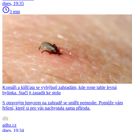
dnes, 19:35
3 min
Komáři a klíšťata se vyhýbají zahradám, kde roste tahle levná
bylinka. Stačí ji zasadit ke stolu
S otravným hmyzem na zahradě se smířit nemusíte. Pomůže vám
řešení, které si pro vás nachystala sama příroda.
adbz.cz
dnes, 19:34