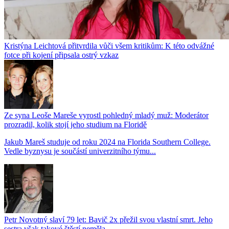
Kristýna Leichtová přitvrdila vůči všem kritikům: K této odvážné
fotce při kojení připsala ostrý vzkaz
Ze syna Leoše Mareše vyrostl pohledný mladý muž: Moderátor
prozradil, kolik stojí jeho studium na Floridě
Jakub Mareš studuje od roku 2024 na Florida Southern College.
Vedle byznysu je součástí univerzitního týmu...
Petr Novotný slaví 79 let: Bavič 2x přežil svou vlastní smrt. Jeho
sestra však takové štěstí neměla