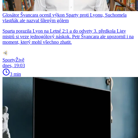
Glosátor Švancara ocenil výkon Sparty proti Lyonu, Suchomela
vlastňák ale nazval šíleným gólem
Sparta porazila Lyon na Letné 2:1 a do odvety 3. předkola Ligy
mistrů si veze jednogólový náskok. Petr Švancara ale upozornil i na
moment, který mohl všechno zhatit.
SportyŽivě
dnes, 19:03
3 min