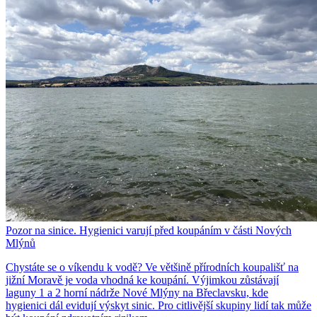
Pozor na sinice. Hygienici varují před koupáním v části Nových
Mlýnů
Chystáte se o víkendu k vodě? Ve většině přírodních koupališť na
jižní Moravě je voda vhodná ke koupání. Výjimkou zůstávají
laguny 1 a 2 horní nádrže Nové Mlýny na Břeclavsku, kde
hygienici dál evidují výskyt sinic. Pro citlivější skupiny lidí tak může