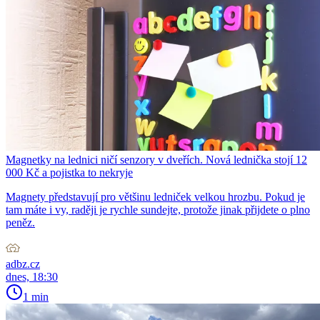
Magnetky na lednici ničí senzory v dveřích. Nová lednička stojí 12
000 Kč a pojistka to nekryje
Magnety představují pro většinu ledniček velkou hrozbu. Pokud je
tam máte i vy, raději je rychle sundejte, protože jinak přijdete o plno
peněz.
adbz.cz
dnes, 18:30
1 min