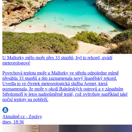
U Mallorky mělo moře přes 33 stupňů, byl to rekord, uvádí
meteorologové
Povrchová teplota moře u Mallorky ve středu odpoledne mírně
přesáhla 33 stupňů a tím zaznamenala nový španělský rekord.
Uvedla to ve čtvrtek meteorologická služba Aemet, která
poznamenala, že moře v okolí Baleárských ostrovů a v západním
Středomoří je letos nadprůměrně teplé, což ovlivňuje například také
noční teploty na pobřeží.
Aktuálně.cz - Zprávy
dnes, 18:36