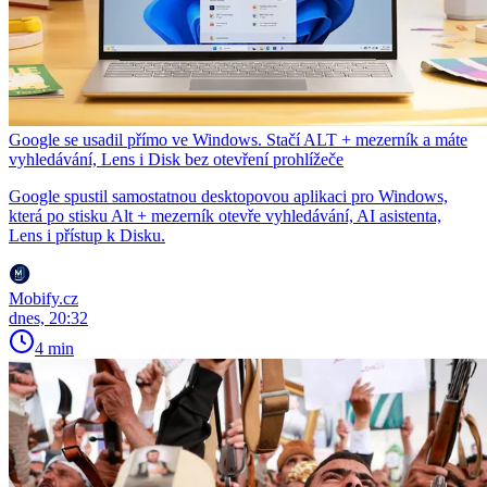
Google se usadil přímo ve Windows. Stačí ALT + mezerník a máte
vyhledávání, Lens i Disk bez otevření prohlížeče
Google spustil samostatnou desktopovou aplikaci pro Windows,
která po stisku Alt + mezerník otevře vyhledávání, AI asistenta,
Lens i přístup k Disku.
Mobify.cz
dnes, 20:32
4 min