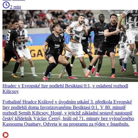
2 min
Hradec v Evropské lize podlehl Besiktasi 0:1, v oslabení rozhodl
Kilicsoy
Fotbalisté Hradce Králové v úvodním utkání 3. předkola Evropské
ligy podlehli doma favorizovanému Besiktasi 0:1. V 80. minutě
rozhodl Semih Kilicsoy. Hosté, v jejichž základní sestavě nastoupil
český křídelník Václav Černý, hráli od 71. minuty bez vyloučeného
Kassouma Ouattary. Odveta je na programu za týden v Istanbulu.