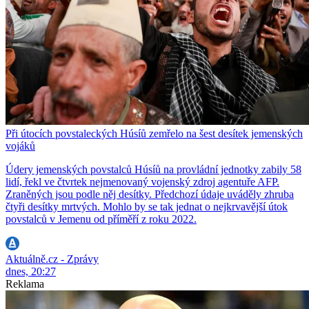
Při útocích povstaleckých Húsíů zemřelo na šest desítek jemenských
vojáků
Údery jemenských povstalců Húsíů na provládní jednotky zabily 58
lidí, řekl ve čtvrtek nejmenovaný vojenský zdroj agentuře AFP.
Zraněných jsou podle něj desítky. Předchozí údaje uváděly zhruba
čtyři desítky mrtvých. Mohlo by se tak jednat o nejkrvavější útok
povstalců v Jemenu od příměří z roku 2022.
Aktuálně.cz - Zprávy
dnes, 20:27
Reklama