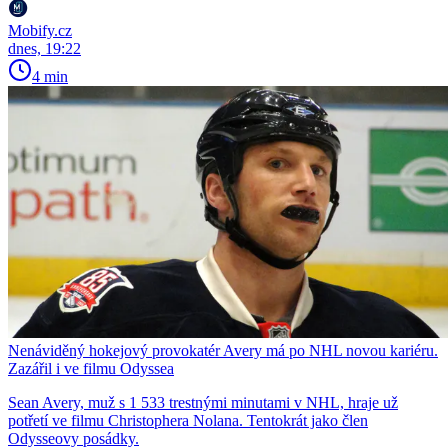
Mobify.cz
dnes, 19:22
4 min
Nenáviděný hokejový provokatér Avery má po NHL novou kariéru.
Zazářil i ve filmu Odyssea
Sean Avery, muž s 1 533 trestnými minutami v NHL, hraje už
potřetí ve filmu Christophera Nolana. Tentokrát jako člen
Odysseovy posádky.