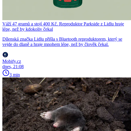
Váží 47 gramů a stojí 400 Kč. Reproduktor Parkside z Lidlu hraje
lépe, než by kdokoliv čekal
Dílenská značka Lidlu přišla s Bluetooth reproduktorem, který se
vejde do dlaně a hraje mnohem lépe, než by člověk čekal.
Mobify.cz
dnes, 21:08
3 min