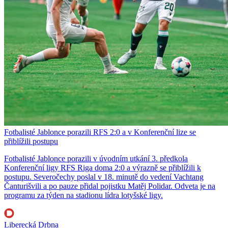
Fotbalisté Jablonce porazili RFS 2:0 a v Konferenční lize se
přiblížili postupu
Fotbalisté Jablonce porazili v úvodním utkání 3. předkola
Konferenční ligy RFS Riga doma 2:0 a výrazně se přiblížili k
postupu. Severočechy poslal v 18. minutě do vedení Vachtang
Čanturišvili a po pauze přidal pojistku Matěj Polidar. Odveta je na
programu za týden na stadionu lídra lotyšské ligy.
Liberecká Drbna