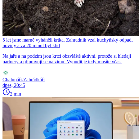
5 let jsme marně vyháněli krtka. Zahradník vzal kuchyňský odpad,
noviny a za 20 minut byl klid
Na jaře a na podzim jsou krtci obzvláště aktivní, protože si hledají
partnery a připravují se na zimu. Vypudit je tedy musíte včas.
Chalupáři-Zahrádkáři
dnes, 20:45
2 min