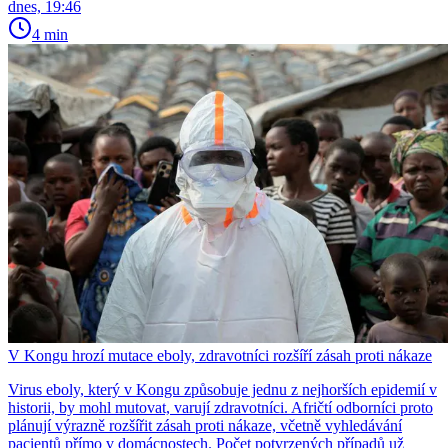
dnes, 19:46
4 min
V Kongu hrozí mutace eboly, zdravotníci rozšíří zásah proti nákaze
Virus eboly, který v Kongu způsobuje jednu z nejhorších epidemií v
historii, by mohl mutovat, varují zdravotníci. Afričtí odborníci proto
plánují výrazně rozšířit zásah proti nákaze, včetně vyhledávání
pacientů přímo v domácnostech. Počet potvrzených případů už