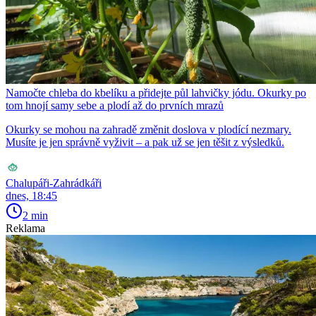
Namočte chleba do kbelíku a přidejte půl lahvičky jódu. Okurky po
tom hnojí samy sebe a plodí až do prvních mrazů
Okurky se mohou na zahradě změnit doslova v plodící nezmary.
Musíte je jen správně vyživit – a pak už se jen těšit z výsledků.
Chalupáři-Zahrádkáři
dnes, 18:45
2 min
Reklama