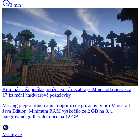
3 min
Kdo má starší počítač, možná si už nezahraje. Minecraft poprvé za
17 let mění hardwarové požadavky
Mojang přepsal minimální i doporučené požadavky pro Minecraft:
Java Edition. Minimum RAM vyskočilo ze 2 GB na 8, u
integrované grafiky dokonce na 12 GB.
Mobify.cz