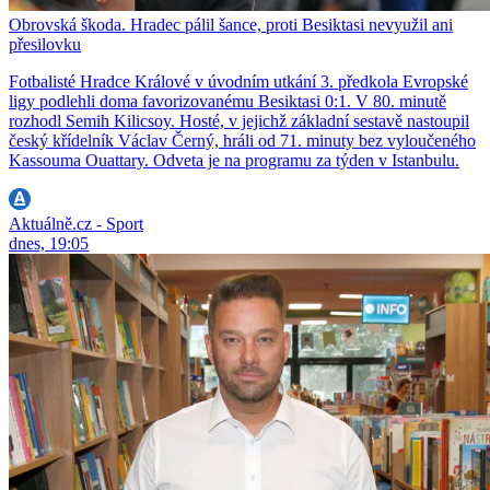
Obrovská škoda. Hradec pálil šance, proti Besiktasi nevyužil ani
přesilovku
Fotbalisté Hradce Králové v úvodním utkání 3. předkola Evropské
ligy podlehli doma favorizovanému Besiktasi 0:1. V 80. minutě
rozhodl Semih Kilicsoy. Hosté, v jejichž základní sestavě nastoupil
český křídelník Václav Černý, hráli od 71. minuty bez vyloučeného
Kassouma Ouattary. Odveta je na programu za týden v Istanbulu.
Aktuálně.cz - Sport
dnes, 19:05