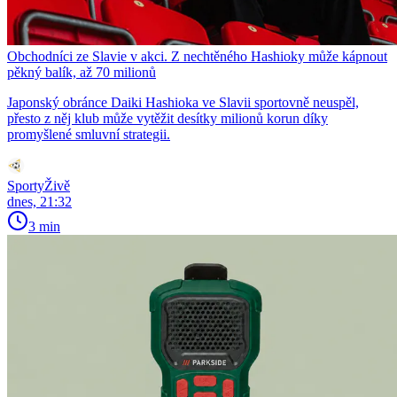
Obchodníci ze Slavie v akci. Z nechtěného Hashioky může kápnout
pěkný balík, až 70 milionů
Japonský obránce Daiki Hashioka ve Slavii sportovně neuspěl,
přesto z něj klub může vytěžit desítky milionů korun díky
promyšlené smluvní strategii.
SportyŽivě
dnes, 21:32
3 min