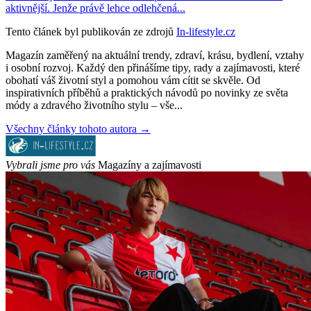
aktivnější. Jenže právě lehce odlehčená...
Tento článek byl publikován ze zdrojů
In-lifestyle.cz
Magazín zaměřený na aktuální trendy, zdraví, krásu, bydlení, vztahy
i osobní rozvoj. Každý den přinášíme tipy, rady a zajímavosti, které
obohatí váš životní styl a pomohou vám cítit se skvěle. Od
inspirativních příběhů a praktických návodů po novinky ze světa
módy a zdravého životního stylu – vše...
Všechny články tohoto autora →
Vybrali jsme pro vás
Magazíny a zajímavosti