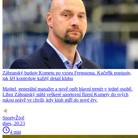
Zábranský buduje Kometu po vzoru Fergusona. Kučeřík popisuje,
jak šéf kontroluje každý detail klubu
Majitel, generální manažer a nově opět hlavní trenér v jedné osobě.
Libor Zábranský stáhl veškeré sportovní řízení Komety do svých
rukou právě ve chvíli, kdy klub míří do nové éry.
SportyŽivě
dnes, 20:23
4 min