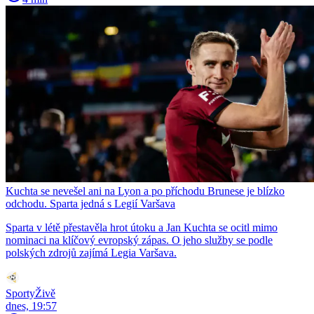
Kuchta se nevešel ani na Lyon a po příchodu Brunese je blízko
odchodu. Sparta jedná s Legií Varšava
Sparta v létě přestavěla hrot útoku a Jan Kuchta se ocitl mimo
nominaci na klíčový evropský zápas. O jeho služby se podle
polských zdrojů zajímá Legia Varšava.
SportyŽivě
dnes, 19:57