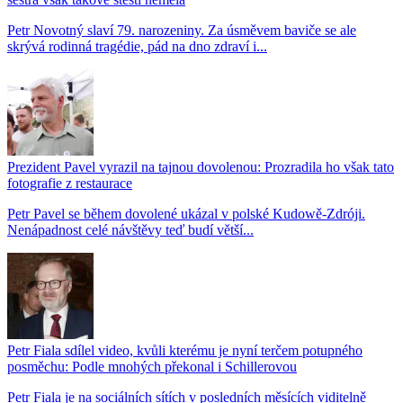
Petr Novotný slaví 79. narozeniny. Za úsměvem baviče se ale
skrývá rodinná tragédie, pád na dno zdraví i...
Prezident Pavel vyrazil na tajnou dovolenou: Prozradila ho však tato
fotografie z restaurace
Petr Pavel se během dovolené ukázal v polské Kudowě-Zdróji.
Nenápadnost celé návštěvy teď budí větší...
Petr Fiala sdílel video, kvůli kterému je nyní terčem potupného
posměchu: Podle mnohých překonal i Schillerovou
Petr Fiala je na sociálních sítích v posledních měsících viditelně