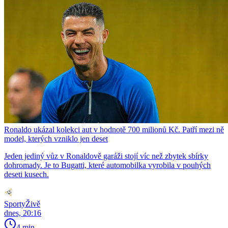
Ronaldo ukázal kolekci aut v hodnotě 700 milionů Kč. Patří mezi ně
model, kterých vzniklo jen deset
Jeden jediný vůz v Ronaldově garáži stojí víc než zbytek sbírky
dohromady. Je to Bugatti, které automobilka vyrobila v pouhých
deseti kusech.
SportyŽivě
dnes, 20:16
4 min