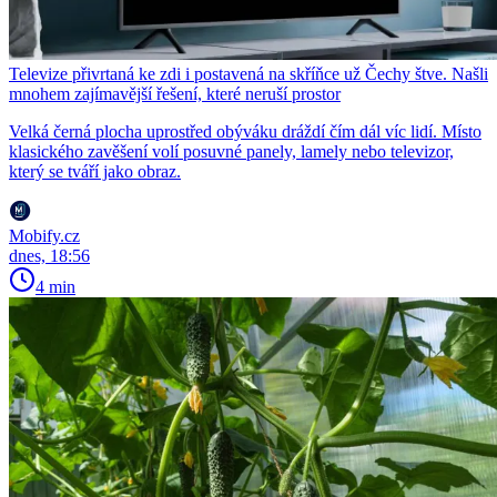
Televize přivrtaná ke zdi i postavená na skříňce už Čechy štve. Našli
mnohem zajímavější řešení, které neruší prostor
Velká černá plocha uprostřed obýváku dráždí čím dál víc lidí. Místo
klasického zavěšení volí posuvné panely, lamely nebo televizor,
který se tváří jako obraz.
Mobify.cz
dnes, 18:56
4 min