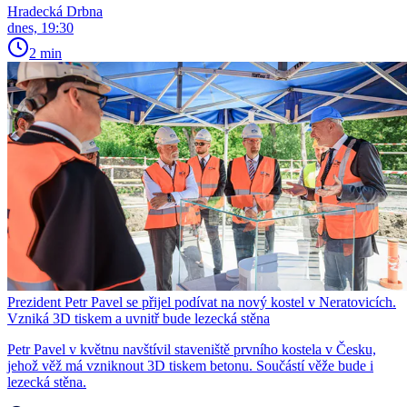
Hradecká Drbna
dnes, 19:30
2 min
Prezident Petr Pavel se přijel podívat na nový kostel v Neratovicích.
Vzniká 3D tiskem a uvnitř bude lezecká stěna
Petr Pavel v květnu navštívil staveniště prvního kostela v Česku,
jehož věž má vzniknout 3D tiskem betonu. Součástí věže bude i
lezecká stěna.