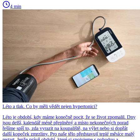
4 min
Léto a tlak. Co by měli vědět nejen hypertonici?
Léto je období, kdy máme konečně pocit, že se život zpomalil. Dny
jsou delší, kalendář méně přeplněný a místo nekonečných porad
řešíme spíš to, zda vyrazit na koupaliště, na výlet nebo si dopřát
další kopeček zmrzliny. Pro naše tělo představují teplé měsíce malý
restart. Jenže právě období, které si spojujeme s pohodou a