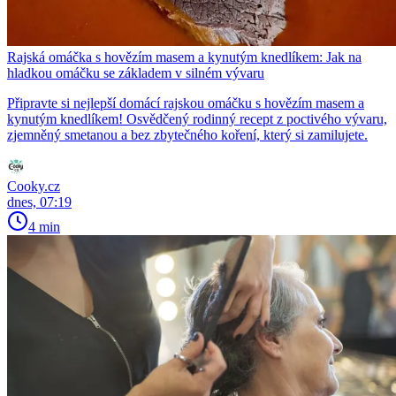
Rajská omáčka s hovězím masem a kynutým knedlíkem: Jak na
hladkou omáčku se základem v silném vývaru
Připravte si nejlepší domácí rajskou omáčku s hovězím masem a
kynutým knedlíkem! Osvědčený rodinný recept z poctivého vývaru,
zjemněný smetanou a bez zbytečného koření, který si zamilujete.
Cooky.cz
dnes, 07:19
4 min