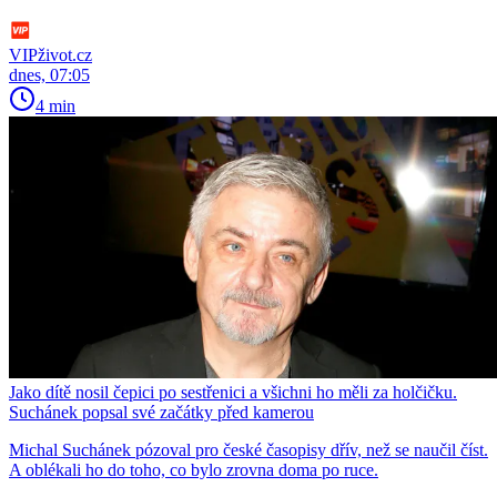
VIPživot.cz
dnes, 07:05
4 min
Jako dítě nosil čepici po sestřenici a všichni ho měli za holčičku.
Suchánek popsal své začátky před kamerou
Michal Suchánek pózoval pro české časopisy dřív, než se naučil číst.
A oblékali ho do toho, co bylo zrovna doma po ruce.