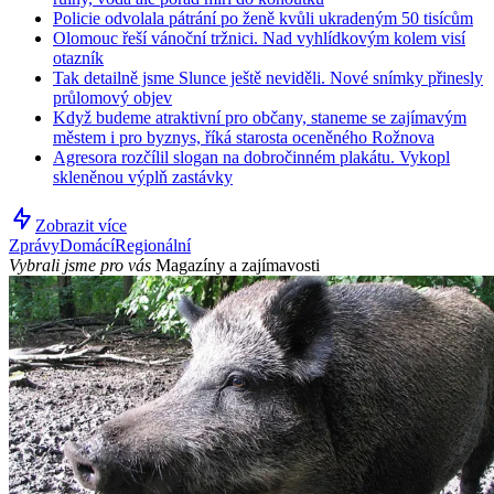
Policie odvolala pátrání po ženě kvůli ukradeným 50 tisícům
Olomouc řeší vánoční tržnici. Nad vyhlídkovým kolem visí
otazník
Tak detailně jsme Slunce ještě neviděli. Nové snímky přinesly
průlomový objev
Když budeme atraktivní pro občany, staneme se zajímavým
městem i pro byznys, říká starosta oceněného Rožnova
Agresora rozčílil slogan na dobročinném plakátu. Vykopl
skleněnou výplň zastávky
Zobrazit více
Zprávy
Domácí
Regionální
Vybrali jsme pro vás
Magazíny a zajímavosti