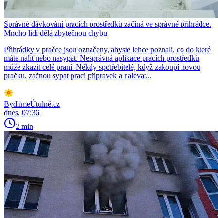
Správné dávkování pracích prostředků začíná ve správné přihrádce.
Mnoho lidí dělá zbytečnou chybu
Přihrádky v pračce jsou označeny, abyste lehce poznali, co do které
máte nalít nebo nasypat. Nesprávná aplikace pracích prostředků
může zkazit celé praní. Někdy spotřebitelé, když zakoupí novou
pračku, začnou sypat prací přípravek a nalévat...
BydlímeÚtulně.cz
dnes, 07:36
2 min