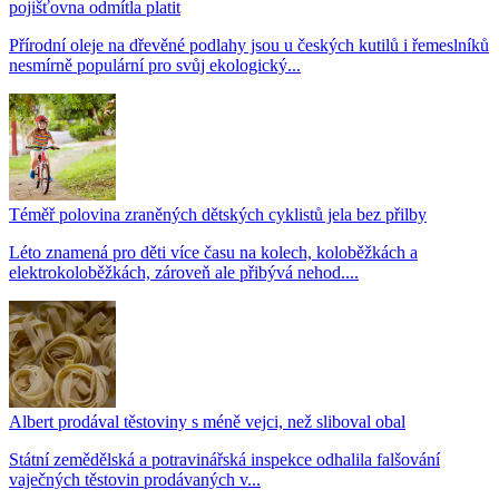
pojišťovna odmítla platit
Přírodní oleje na dřevěné podlahy jsou u českých kutilů i řemeslníků
nesmírně populární pro svůj ekologický...
Téměř polovina zraněných dětských cyklistů jela bez přilby
Léto znamená pro děti více času na kolech, koloběžkách a
elektrokoloběžkách, zároveň ale přibývá nehod....
Albert prodával těstoviny s méně vejci, než sliboval obal
Státní zemědělská a potravinářská inspekce odhalila falšování
vaječných těstovin prodávaných v...