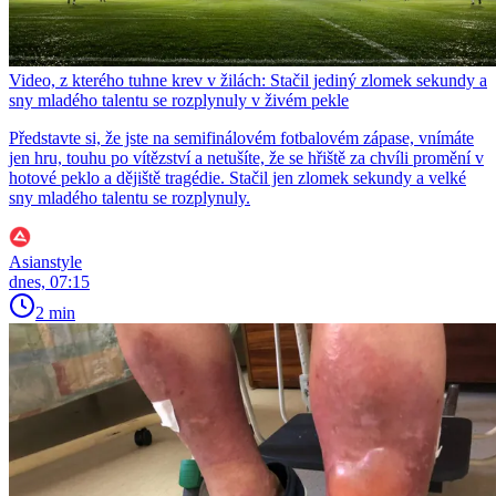
Video, z kterého tuhne krev v žilách: Stačil jediný zlomek sekundy a
sny mladého talentu se rozplynuly v živém pekle
Představte si, že jste na semifinálovém fotbalovém zápase, vnímáte
jen hru, touhu po vítězství a netušíte, že se hřiště za chvíli promění v
hotové peklo a dějiště tragédie. Stačil jen zlomek sekundy a velké
sny mladého talentu se rozplynuly.
Asianstyle
dnes, 07:15
2 min