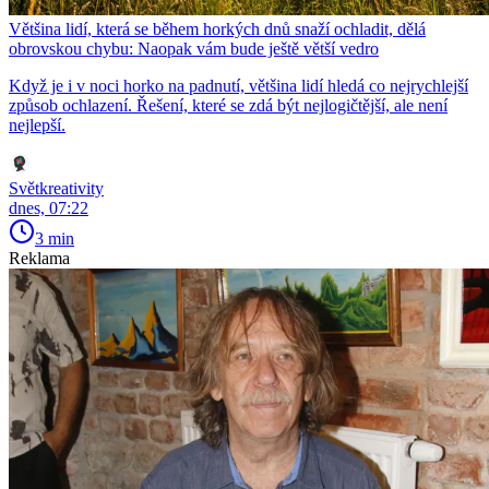
Většina lidí, která se během horkých dnů snaží ochladit, dělá
obrovskou chybu: Naopak vám bude ještě větší vedro
Když je i v noci horko na padnutí, většina lidí hledá co nejrychlejší
způsob ochlazení. Řešení, které se zdá být nejlogičtější, ale není
nejlepší.
Světkreativity
dnes, 07:22
3 min
Reklama