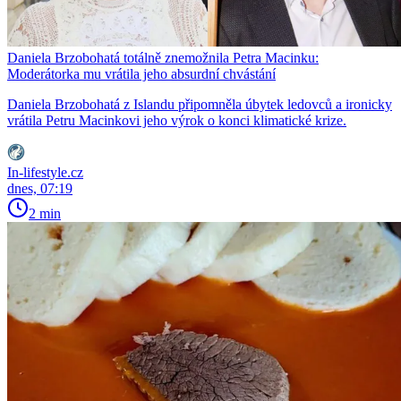
Daniela Brzobohatá totálně znemožnila Petra Macinku:
Moderátorka mu vrátila jeho absurdní chvástání
Daniela Brzobohatá z Islandu připomněla úbytek ledovců a ironicky
vrátila Petru Macinkovi jeho výrok o konci klimatické krize.
In-lifestyle.cz
dnes, 07:19
2 min