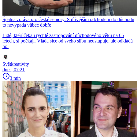
Špatná zpráva pro české seniory: S dřívějším odchodem do důchodu
to nevypadá vůbec dobře
Lidé, kteří čekali rychlé zastropování důchodového věku na 65
letech, si počkají. Vláda sice od svého slibu neustupuje, ale odkládá
ho.
Světkreativity
dnes, 07:21
3 min