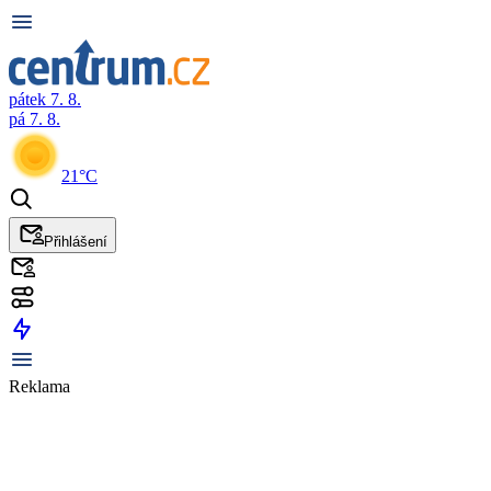
pátek 7. 8.
pá 7. 8.
21°C
Přihlášení
Reklama