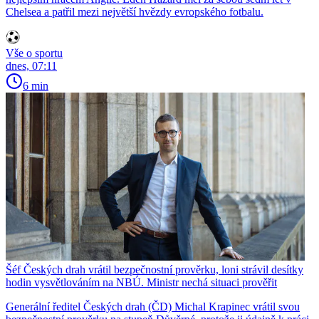
Chelsea a patřil mezi největší hvězdy evropského fotbalu.
Vše o sportu
dnes, 07:11
6 min
Šéf Českých drah vrátil bezpečnostní prověrku, loni strávil desítky
hodin vysvětlováním na NBÚ. Ministr nechá situaci prověřit
Generální ředitel Českých drah (ČD) Michal Krapinec vrátil svou