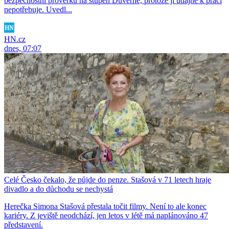
bezpečnostní prověrku na stupeň Důvěrné, protože ji údajně k práci
nepotřebuje. Uvedl...
HN.cz
dnes, 07:07
Celé Česko čekalo, že půjde do penze. Stašová v 71 letech hraje
divadlo a do důchodu se nechystá
Herečka Simona Stašová přestala točit filmy. Není to ale konec
kariéry. Z jeviště neodchází, jen letos v létě má naplánováno 47
představení.