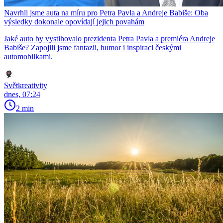
Navrhli jsme auta na míru pro Petra Pavla a Andreje Babiše: Oba
výsledky dokonale opovídají jejich povahám
Jaké auto by vystihovalo prezidenta Petra Pavla a premiéra Andreje
Babiše? Zapojili jsme fantazii, humor i inspiraci českými
automobilkami.
Světkreativity
dnes, 07:24
2 min