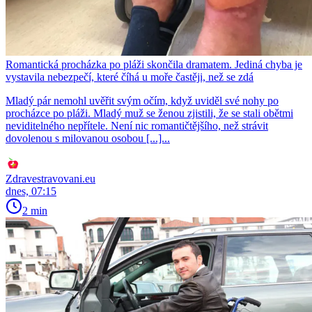
Romantická procházka po pláži skončila dramatem. Jediná chyba je
vystavila nebezpečí, které číhá u moře častěji, než se zdá
Mladý pár nemohl uvěřit svým očím, když uviděl své nohy po
procházce po pláži. Mladý muž se ženou zjistili, že se stali obětmi
neviditelného nepřítele. Není nic romantičtějšího, než strávit
dovolenou s milovanou osobou [...]...
Zdravestravovani.eu
dnes, 07:15
2 min