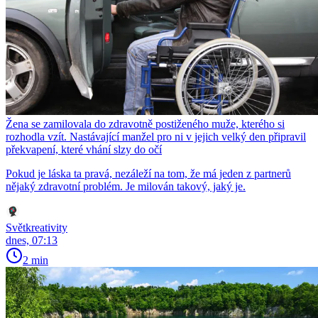
Žena se zamilovala do zdravotně postiženého muže, kterého si
rozhodla vzít. Nastávající manžel pro ni v jejich velký den připravil
překvapení, které vhání slzy do očí
Pokud je láska ta pravá, nezáleží na tom, že má jeden z partnerů
nějaký zdravotní problém. Je milován takový, jaký je.
Světkreativity
dnes, 07:13
2 min