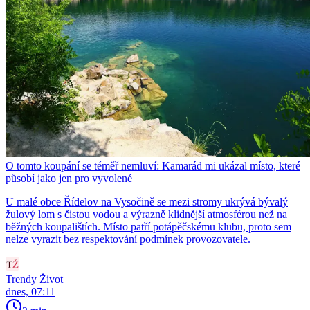
O tomto koupání se téměř nemluví: Kamarád mi ukázal místo, které
působí jako jen pro vyvolené
U malé obce Řídelov na Vysočině se mezi stromy ukrývá bývalý
žulový lom s čistou vodou a výrazně klidnější atmosférou než na
běžných koupalištích. Místo patří potápěčskému klubu, proto sem
nelze vyrazit bez respektování podmínek provozovatele.
Trendy Život
dnes, 07:11