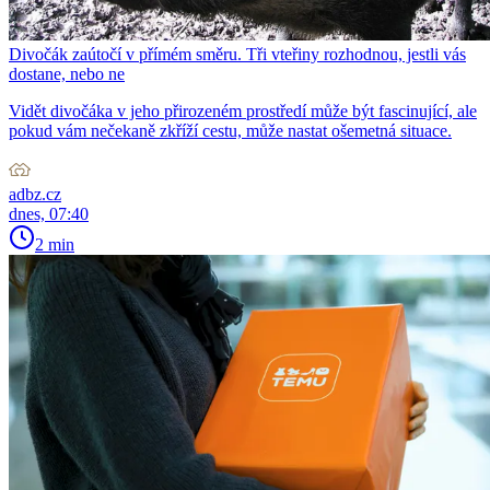
Divočák zaútočí v přímém směru. Tři vteřiny rozhodnou, jestli vás
dostane, nebo ne
Vidět divočáka v jeho přirozeném prostředí může být fascinující, ale
pokud vám nečekaně zkříží cestu, může nastat ošemetná situace.
adbz.cz
dnes, 07:40
2 min