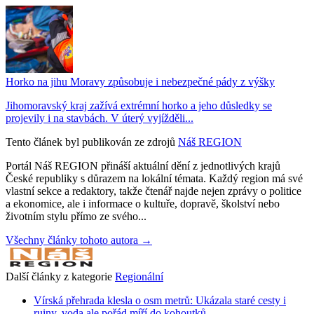
Horko na jihu Moravy způsobuje i nebezpečné pády z výšky
Jihomoravský kraj zažívá extrémní horko a jeho důsledky se
projevily i na stavbách. V úterý vyjížděli...
Tento článek byl publikován ze zdrojů
Náš REGION
Portál Náš REGION přináší aktuální dění z jednotlivých krajů
České republiky s důrazem na lokální témata. Každý region má své
vlastní sekce a redaktory, takže čtenář najde nejen zprávy o politice
a ekonomice, ale i informace o kultuře, dopravě, školství nebo
životním stylu přímo ze svého...
Všechny články tohoto autora →
Další články z kategorie
Regionální
Vírská přehrada klesla o osm metrů: Ukázala staré cesty i
ruiny, voda ale pořád míří do kohoutků