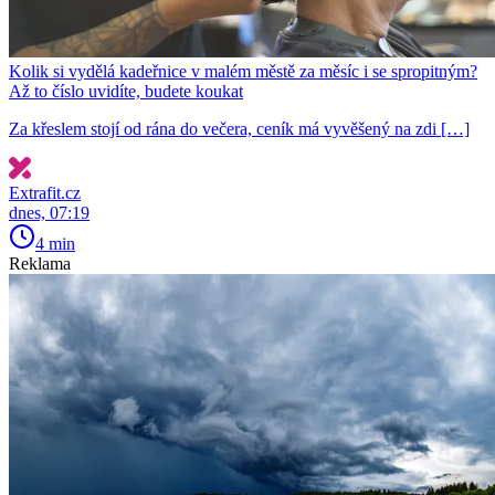
Kolik si vydělá kadeřnice v malém městě za měsíc i se spropitným?
Až to číslo uvidíte, budete koukat
Za křeslem stojí od rána do večera, ceník má vyvěšený na zdi […]
Extrafit.cz
dnes, 07:19
4 min
Reklama