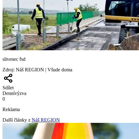
slivenec řsd
Zdroj
:
Náš REGION | Všude doma
Sdílet
Denní
výzva
0
Reklama
Další články z
Náš REGION