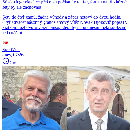
Srbská legenda chce překopat počítání v tenise, formát na tři vítězné
sety by ale zachovala
Sety do čtyř gamů, žádné výhody a zápas hotový do dvou hodin.
Čtyřiadvacetinásobný grandslamový vítěz Novak Djokovič popsal v
krátkém rozhovoru verzi tenisu, která by s tou dnešní měla společné
leda náčiní.
SportWin
dnes, 07:26
2 min