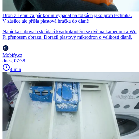
Dron z Temu za pár korun vypadal na fotkách jako profi technika.
V zásilce ale přišla plastová hračka do dlaně
Nabídka slibovala skládací kvadrokoptéru se dvěma kamerami a Wi-
Fi přenosem obrazu. Dorazil plastový mikrodron o velikosti dlaně.
Mobify.cz
dnes, 07:38
4 min