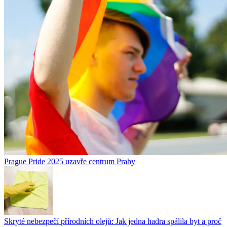
Prague Pride 2025 uzavře centrum Prahy
Skryté nebezpečí přírodních olejů: Jak jedna hadra spálila byt a proč