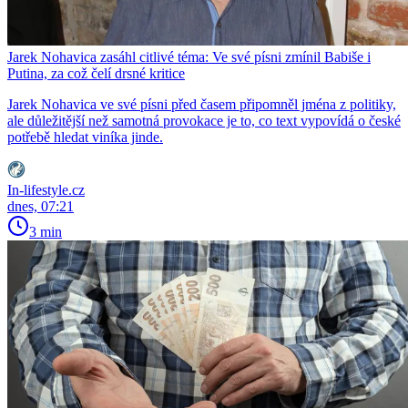
Jarek Nohavica zasáhl citlivé téma: Ve své písni zmínil Babiše i
Putina, za což čelí drsné kritice
Jarek Nohavica ve své písni před časem připomněl jména z politiky,
ale důležitější než samotná provokace je to, co text vypovídá o české
potřebě hledat viníka jinde.
In-lifestyle.cz
dnes, 07:21
3 min