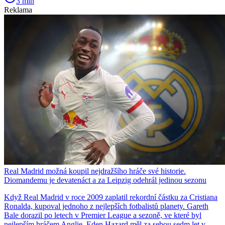
3 min
Reklama
Real Madrid možná koupil nejdražšího hráče své historie.
Diomandemu je devatenáct a za Leipzig odehrál jedinou sezonu
Když Real Madrid v roce 2009 zaplatil rekordní částku za Cristiana
Ronalda, kupoval jednoho z nejlepších fotbalistů planety. Gareth
Bale dorazil po letech v Premier League a sezoně, ve které byl
nejlepším hráčem Anglie. Eden Hazard měl za sebou sedm let v