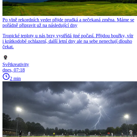
Po vlně rekordních veder přijde prudká a nečekaná změna. Máme se
pořádně připravit už na následující dny
Tropické teploty u nás brzy vystřídá jiné počasí. Přijdou bouřky, vítr
i krátkodobé ochlazení, další letní dny ale na sebe nenechají dlouho
čekat.
Světkreativity
dnes, 07:18
2 min