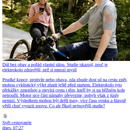
Dál bez obav a pořád vlastní silou. Studie ukazují, proč je
elektrokolo zdravější, než si mnozí myslí
Prudké kopce, protivítr nebo obava, zda zbude dost sil na cestu zpět,
mohou cyklistický výlet zhatit ještě před startem. Elektrokolo tyto
překážky zmenšuje a otevírá cestu i těm, kteří by si na běžném kole
netroufli. Motor sice část námahy převezme, pohyb však z jízdy
nemizí. Výsledkem mohou být delší trasy, více času venku a hlavně
větší chuť vyrazit znovu. Co ale říkají nejnovější studie?
Svět cestovatele
dnes, 07:27