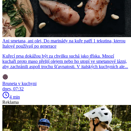
Ani smetana, ani olej. Do marinády na kuře patří 1 tekutina, kterou
Italové používají po generace
Kuřecí prsa dokážou být za chvilku suchá jako tříska. Mnozí
kuchaři proto maso přelijí olejem nebo ho utopí ve smetanové lázni,
aby zachránili aspoň trochu šťavnatosti. V italských kuchyních ale...
Bruneta v kuchyni
dnes, 07:32
4 min
Reklama