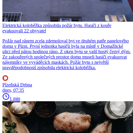
Elektrická koloběžka způsobila požár bytu. Hasiči z kouře
evakuovali 22 obyvatel
Požár nad ránem zcela zdemoloval byt ve druhém patře panelového
domu v Plzni. První jednotka hasičů byla na místě v Domažlické
ulici před pátou hodinou ráno. Z oken bytu se valil hustý černý dým.
Ze zakouřených společných prostor domu museli hasiči evakuovat
nájemníky ve vyváděcích maskách. Požár bytu s největší
pravděpodobností způsobila elektrická koloběžka.
Plzeňská Drbna
dnes, 07:35
1 min