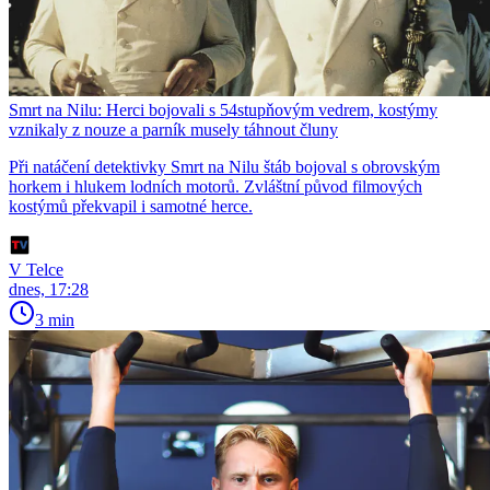
Smrt na Nilu: Herci bojovali s 54stupňovým vedrem, kostýmy
vznikaly z nouze a parník musely táhnout čluny
Při natáčení detektivky Smrt na Nilu štáb bojoval s obrovským
horkem i hlukem lodních motorů. Zvláštní původ filmových
kostýmů překvapil i samotné herce.
V Telce
dnes, 17:28
3 min