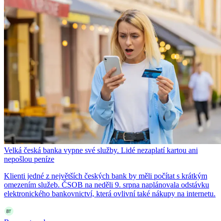
Velká česká banka vypne své služby. Lidé nezaplatí kartou ani
nepošlou peníze
Klienti jedné z největších českých bank by měli počítat s krátkým
omezením služeb. ČSOB na neděli 9. srpna naplánovala odstávku
elektronického bankovnictví, která ovlivní také nákupy na internetu.