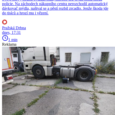
policie. Na záchodech nákupního centra nerozchodil automatický
dávkovač mýdla, naštval se a pěstí rozbil zrcadlo. Jenže škoda jde
do tisíců a hrozí mu i vězení.
Pražská Drbna
dnes, 17:31
1 min
Reklama