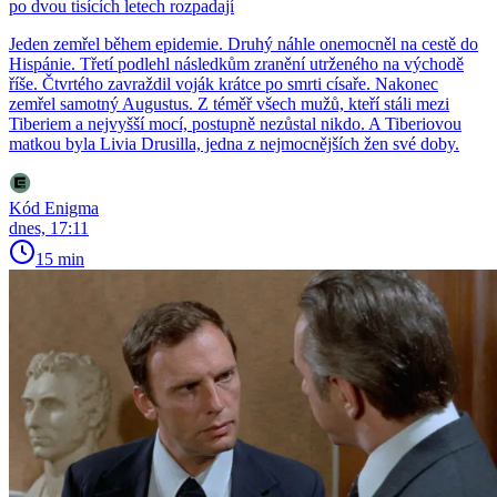
po dvou tisících letech rozpadají
Jeden zemřel během epidemie. Druhý náhle onemocněl na cestě do
Hispánie. Třetí podlehl následkům zranění utrženého na východě
říše. Čtvrtého zavraždil voják krátce po smrti císaře. Nakonec
zemřel samotný Augustus. Z téměř všech mužů, kteří stáli mezi
Tiberiem a nejvyšší mocí, postupně nezůstal nikdo. A Tiberiovou
matkou byla Livia Drusilla, jedna z nejmocnějších žen své doby.
Kód Enigma
dnes, 17:11
15 min