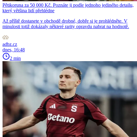
Pětikoruna za 50 000 Kč. Poznáte ji podle jednoho jediného detailu,
který většina lidí přehlédne
Až příště dostanete v obchodě drobné, dobře si je prohlédněte. V
minulosti totiž dokázaly některé rarity opravdu nabrat na hodnotě.
adbz.cz
dnes, 16:48
2 min