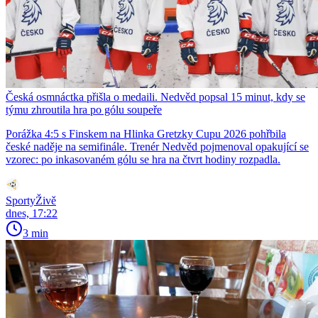
Česká osmnáctka přišla o medaili. Nedvěd popsal 15 minut, kdy se
týmu zhroutila hra po gólu soupeře
Porážka 4:5 s Finskem na Hlinka Gretzky Cupu 2026 pohřbila
české naděje na semifinále. Trenér Nedvěd pojmenoval opakující se
vzorec: po inkasovaném gólu se hra na čtvrt hodiny rozpadla.
SportyŽivě
dnes, 17:22
3 min