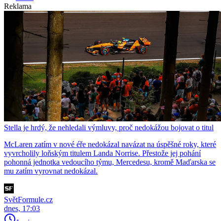
Reklama
Stella je hrdý, že nehledali výmluvy, proč nedokážou bojovat o titul
McLaren zatím v nové éře nedokázal navázat na úspěšné roky, které
vyvrcholily loňským titulem Landa Norrise. Přestože jej pohání
pohonná jednotka vedoucího týmu, Mercedesu, kromě Maďarska se
mu zatím vyrovnat nedokázal.
SvětFormule.cz
dnes, 17:03