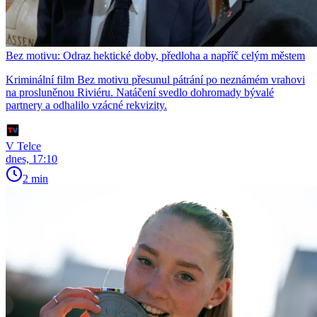
Bez motivu: Odraz hektické doby, předloha a napříč celým městem
Kriminální film Bez motivu přesunul pátrání po neznámém vrahovi
na prosluněnou Riviéru. Natáčení svedlo dohromady bývalé
partnery a odhalilo vzácné rekvizity.
V Telce
dnes, 17:10
2 min