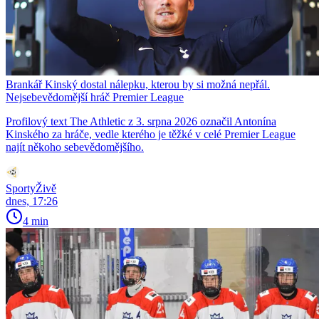
Brankář Kinský dostal nálepku, kterou by si možná nepřál.
Nejsebevědomější hráč Premier League
Profilový text The Athletic z 3. srpna 2026 označil Antonína
Kinského za hráče, vedle kterého je těžké v celé Premier League
najít někoho sebevědomějšího.
SportyŽivě
dnes, 17:26
4 min