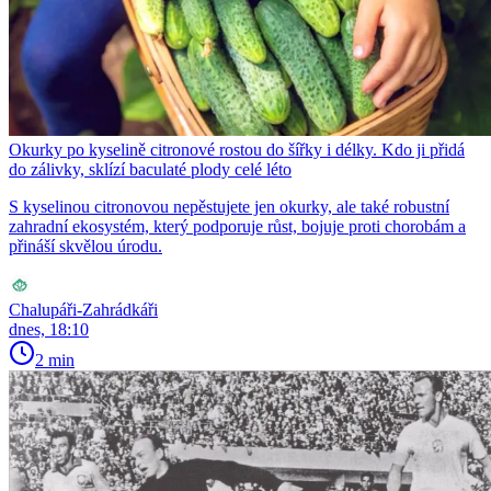
Okurky po kyselině citronové rostou do šířky i délky. Kdo ji přidá
do zálivky, sklízí baculaté plody celé léto
S kyselinou citronovou nepěstujete jen okurky, ale také robustní
zahradní ekosystém, který podporuje růst, bojuje proti chorobám a
přináší skvělou úrodu.
Chalupáři-Zahrádkáři
dnes, 18:10
2 min