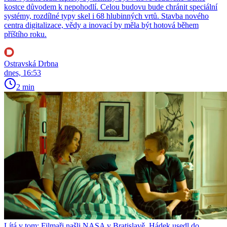
kostce důvodem k nepohodlí. Celou budovu bude chránit speciální
systémy, rozdílné typy skel i 68 hlubinných vrtů. Stavba nového
centra digitalizace, vědy a inovací by měla být hotová během
příštího roku.
Ostravská Drbna
dnes, 16:53
2 min
Lítá v tom: Filmaři našli NASA v Bratislavě, Hádek usedl do