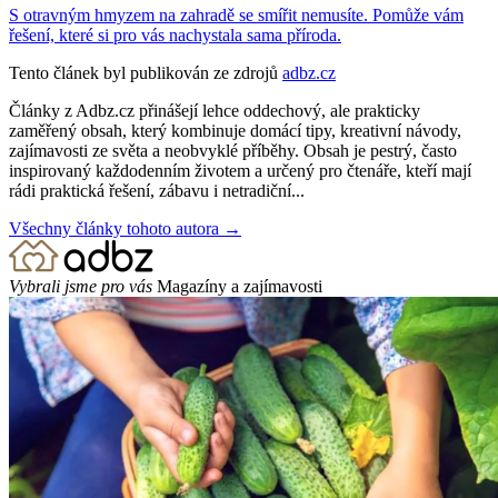
S otravným hmyzem na zahradě se smířit nemusíte. Pomůže vám
řešení, které si pro vás nachystala sama příroda.
Tento článek byl publikován ze zdrojů
adbz.cz
Články z Adbz.cz přinášejí lehce oddechový, ale prakticky
zaměřený obsah, který kombinuje domácí tipy, kreativní návody,
zajímavosti ze světa a neobvyklé příběhy. Obsah je pestrý, často
inspirovaný každodenním životem a určený pro čtenáře, kteří mají
rádi praktická řešení, zábavu i netradiční...
Všechny články tohoto autora →
Vybrali jsme pro vás
Magazíny a zajímavosti