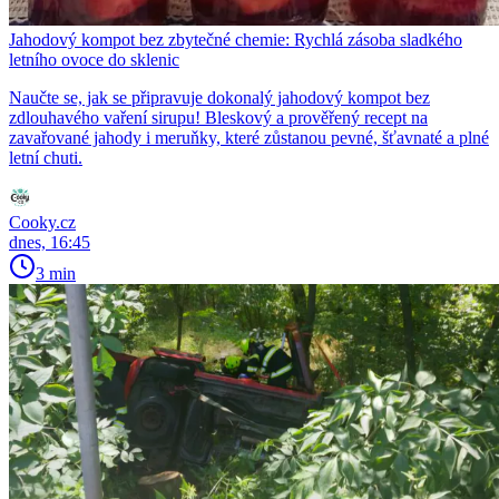
Jahodový kompot bez zbytečné chemie: Rychlá zásoba sladkého
letního ovoce do sklenic
Naučte se, jak se připravuje dokonalý jahodový kompot bez
zdlouhavého vaření sirupu! Bleskový a prověřený recept na
zavařované jahody i meruňky, které zůstanou pevné, šťavnaté a plné
letní chuti.
Cooky.cz
dnes, 16:45
3 min