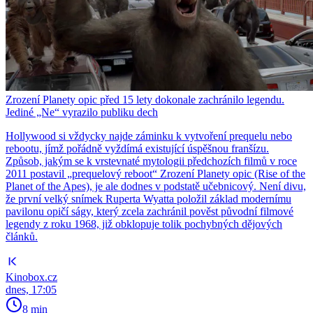
Zrození Planety opic před 15 lety dokonale zachránilo legendu.
Jediné „Ne“ vyrazilo publiku dech
Hollywood si vždycky najde záminku k vytvoření prequelu nebo
rebootu, jímž pořádně vyždímá existující úspěšnou franšízu.
Způsob, jakým se k vrstevnaté mytologii předchozích filmů v roce
2011 postavil „prequelový reboot“ Zrození Planety opic (Rise of the
Planet of the Apes), je ale dodnes v podstatě učebnicový. Není divu,
že první velký snímek Ruperta Wyatta položil základ modernímu
pavilonu opičí ságy, který zcela zachránil pověst původní filmové
legendy z roku 1968, již obklopuje tolik pochybných dějových
článků.
Kinobox.cz
dnes, 17:05
8 min