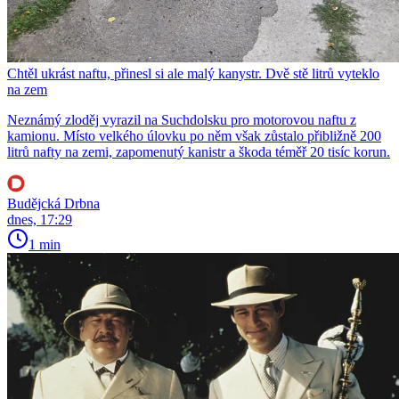
Chtěl ukrást naftu, přinesl si ale malý kanystr. Dvě stě litrů vyteklo
na zem
Neznámý zloděj vyrazil na Suchdolsku pro motorovou naftu z
kamionu. Místo velkého úlovku po něm však zůstalo přibližně 200
litrů nafty na zemi, zapomenutý kanistr a škoda téměř 20 tisíc korun.
Budějcká Drbna
dnes, 17:29
1 min