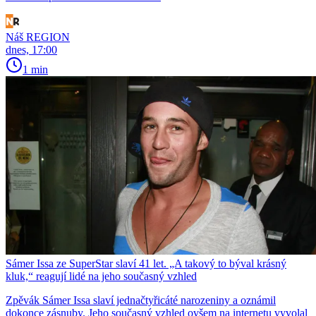
Náš REGION
dnes, 17:00
1 min
Sámer Issa ze SuperStar slaví 41 let. „A takový to býval krásný
kluk,“ reagují lidé na jeho současný vzhled
Zpěvák Sámer Issa slaví jednačtyřicáté narozeniny a oznámil
dokonce zásnuby. Jeho současný vzhled ovšem na internetu vyvolal