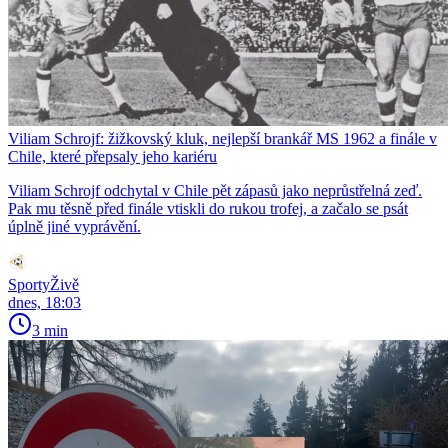
Viliam Schrojf: žižkovský kluk, nejlepší brankář MS 1962 a finále v
Chile, které přepsaly jeho kariéru
Viliam Schrojf odchytal v Chile pět zápasů jako neprůstřelná zeď.
Pak mu těsně před finále vtiskli do rukou trofej, a začalo se psát
úplně jiné vyprávění.
SportyŽivě
dnes, 18:03
3 min