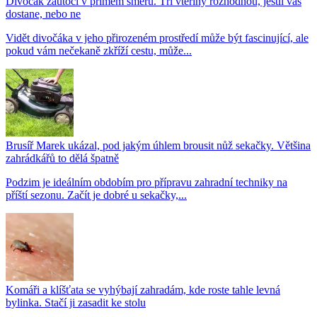
Divočák zaútočí v přímém směru. Tři vteřiny rozhodnou, jestli vás
dostane, nebo ne
Vidět divočáka v jeho přirozeném prostředí může být fascinující, ale
pokud vám nečekaně zkříží cestu, může...
Brusíř Marek ukázal, pod jakým úhlem brousit nůž sekačky. Většina
zahrádkářů to dělá špatně
Podzim je ideálním obdobím pro přípravu zahradní techniky na
příští sezonu. Začít je dobré u sekačky,...
Komáři a klíšťata se vyhýbají zahradám, kde roste tahle levná
bylinka. Stačí ji zasadit ke stolu