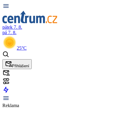
pátek 7. 8.
pá 7. 8.
25°C
Přihlášení
Reklama