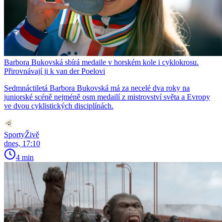
Barbora Bukovská sbírá medaile v horském kole i cyklokrosu.
Přirovnávají ji k van der Poelovi
Sedmnáctiletá Barbora Bukovská má za necelé dva roky na
juniorské scéně nejméně osm medailí z mistrovství světa a Evropy
ve dvou cyklistických disciplínách.
SportyŽivě
dnes, 17:10
4 min