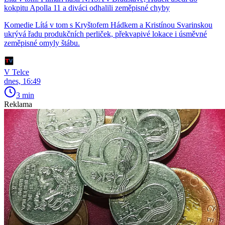
kokpitu Apolla 11 a diváci odhalili zeměpisné chyby
Komedie Lítá v tom s Kryštofem Hádkem a Kristínou Svarinskou
ukrývá řadu produkčních perliček, překvapivé lokace i úsměvné
zeměpisné omyly štábu.
V Telce
dnes, 16:49
3 min
Reklama