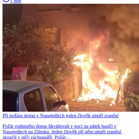
1 min
Při požáru domu v Napajedlech jeden člověk utrpěl zranění
Požár rodinného domu likvidovali v noci na pátek hasiči v
Napajedlech na Zlínsku. Jeden člověk při něm utrpěl zranění,
skončil v péči záchranářů. Požár…