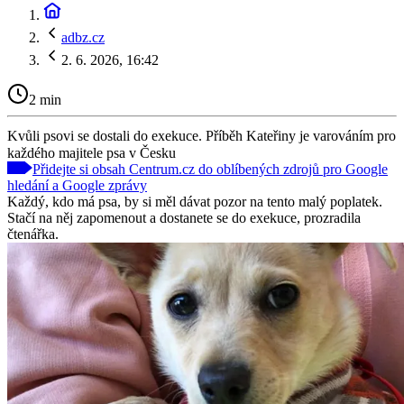
adbz.cz
2. 6. 2026, 16:42
2 min
Kvůli psovi se dostali do exekuce. Příběh Kateřiny je varováním pro
každého majitele psa v Česku
Přidejte si obsah Centrum.cz do oblíbených zdrojů pro Google
hledání a Google zprávy
Každý, kdo má psa, by si měl dávat pozor na tento malý poplatek.
Stačí na něj zapomenout a dostanete se do exekuce, prozradila
čtenářka.