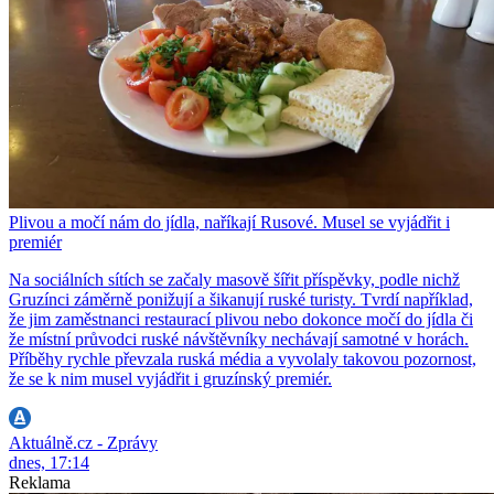
Plivou a močí nám do jídla, naříkají Rusové. Musel se vyjádřit i
premiér
Na sociálních sítích se začaly masově šířit příspěvky, podle nichž
Gruzínci záměrně ponižují a šikanují ruské turisty. Tvrdí například,
že jim zaměstnanci restaurací plivou nebo dokonce močí do jídla či
že místní průvodci ruské návštěvníky nechávají samotné v horách.
Příběhy rychle převzala ruská média a vyvolaly takovou pozornost,
že se k nim musel vyjádřit i gruzínský premiér.
Aktuálně.cz - Zprávy
dnes, 17:14
Reklama