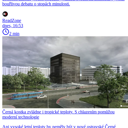
bouřlivou debatu o stopách minulosti.
ReadZone
dnes, 16:53
2 min
Černá kostka zvládne i tropické teploty. S chlazením pomůžou
moderní technologie
Ani vysoké letní teploty by neměly být v nové ostravské Černé