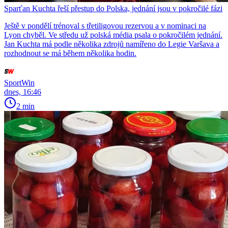
Sparťan Kuchta řeší přestup do Polska, jednání jsou v pokročilé fázi
Ještě v pondělí trénoval s třetiligovou rezervou a v nominaci na
Lyon chyběl. Ve středu už polská média psala o pokročilém jednání.
Jan Kuchta má podle několika zdrojů namířeno do Legie Varšava a
rozhodnout se má během několika hodin.
SportWin
dnes, 16:46
2 min