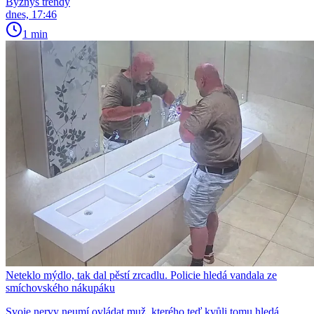
Byznys trendy
dnes, 17:46
1 min
Neteklo mýdlo, tak dal pěstí zrcadlu. Policie hledá vandala ze
smíchovského nákupáku
Svoje nervy neumí ovládat muž, kterého teď kvůli tomu hledá