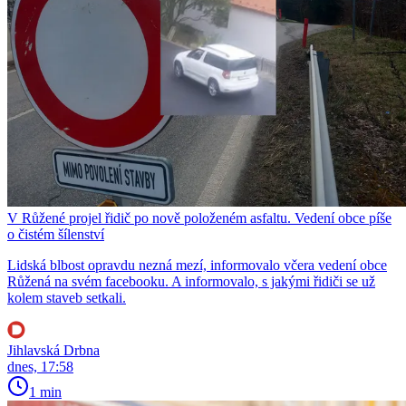
V Růžené projel řidič po nově položeném asfaltu. Vedení obce píše
o čistém šílenství
Lidská blbost opravdu nezná mezí, informovalo včera vedení obce
Růžená na svém facebooku. A informovalo, s jakými řidiči se už
kolem staveb setkali.
Jihlavská Drbna
dnes, 17:58
1 min