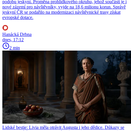
podobu jeskyní. Proměna prohlídkového okruhu, jehož součástí je i
nové zázemí pro návštěvníky, vyjde na 18,6 milionu korun. Správě
jeskyní ČR se podařilo na modernizaci návštěvnické trasy získat
evropské dotace.
Hanácká Drbna
dnes, 17:12
2 min
Lidské bestie: Livia měla otrávit Augusta i jeho dědice. Důkazy se