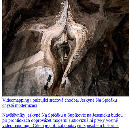
Videomapping i pulzující srdcová chodba. Jeskyně Na Špičáku
chystá modernizaci
Návštěvníky jeskyně Na Špičáku u Supíkovic na Jesenicku budou
při prohlídkách doprovázet moderní audiovizuální prvky včetně
videomappingu. Cílem je přiblížit poutavým způsobem historii a