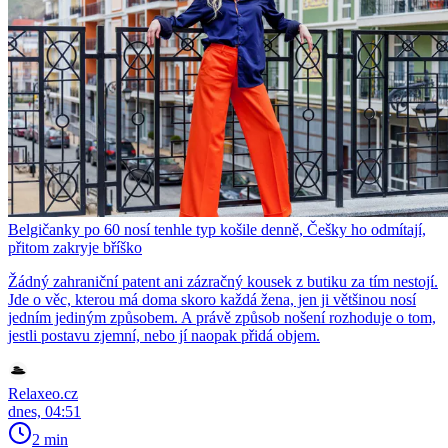
Belgičanky po 60 nosí tenhle typ košile denně, Češky ho odmítají,
přitom zakryje bříško
Žádný zahraniční patent ani zázračný kousek z butiku za tím nestojí.
Jde o věc, kterou má doma skoro každá žena, jen ji většinou nosí
jedním jediným způsobem. A právě způsob nošení rozhoduje o tom,
jestli postavu zjemní, nebo jí naopak přidá objem.
Relaxeo.cz
dnes, 04:51
2 min