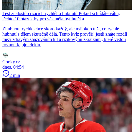
Test znalostí o rizicích rychlého hubnutí: Pokud si hlídáte váhu,
těchto 10 otázek by pro vás měla být hračka
Zhubnout rychle chce skoro každý, ale málokdo tuší, co rychlé
hubnutí s tělem skutečně dělá. Tento kvíz prověří, jestli znáte rozdíl
mezi zdravým shazováním kil a rizikovými zkratkami, které vedou
rovnou k jojo efektu.
Cooky.cz
dnes, 04:54
2 min