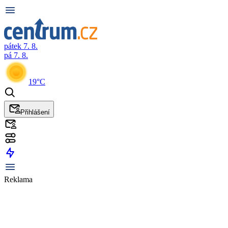
pátek 7. 8.
pá 7. 8.
19°C
Přihlášení
Reklama