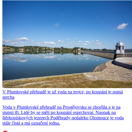
V Plumlovské přehradě je už voda na trojce, po koupání je nutná
sprcha
Voda v Plumlovské přehradě na Prostějovsku se zhoršila a je na
stupni tři. Lidé by se měli po koupání osprchovat. Naopak na
štěrkopískových jezerech Poděbrady nedaleko Olomouce je voda
stále čistá a má označení jedna.