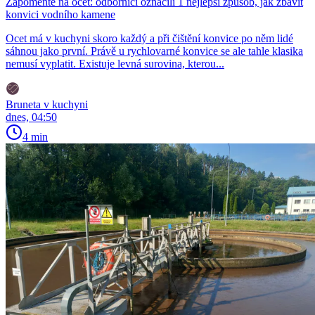
Zapomeňte na ocet: odborníci označili 1 nejlepší způsob, jak zbavit
konvici vodního kamene
Ocet má v kuchyni skoro každý a při čištění konvice po něm lidé
sáhnou jako první. Právě u rychlovarné konvice se ale tahle klasika
nemusí vyplatit. Existuje levná surovina, kterou...
Bruneta v kuchyni
dnes, 04:50
4 min