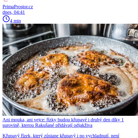
PrimaProstor.cz
dnes, 04:41
4 min
Ani mouka, ani vejce: řízky budou křupavé i druhý den díky 1
surovině, kterou Rakušané přidávají odjakživa
Křupavý řízek, který zůstane křupavý i po vychladnutí, není