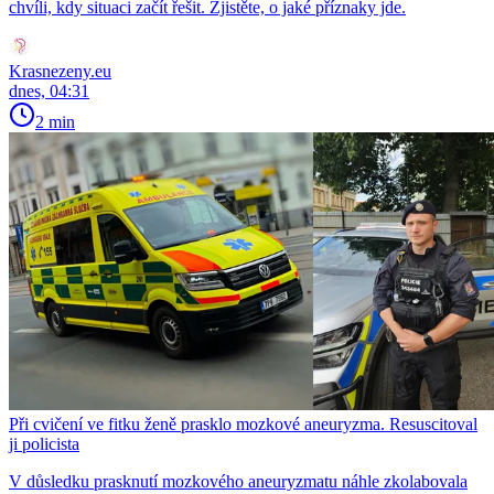
chvíli, kdy situaci začít řešit. Zjistěte, o jaké příznaky jde.
Krasnezeny.eu
dnes, 04:31
2 min
Při cvičení ve fitku ženě prasklo mozkové aneuryzma. Resuscitoval
ji policista
V důsledku prasknutí mozkového aneuryzmatu náhle zkolabovala