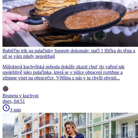
Babiččin trik na palačinky funguje dokonale: stačí 1 lžička do těsta a
už se vám nikdy nepotrhají
Málokterá kuchyňská nehoda dokáže zkazit chuť do vaření tak
spolehlivě jako palačinka, která se v půlce obracení roztrhne a
zůstane viset na obracečce. Většina z nás v tu chvíli obviní...
Bruneta v kuchyni
dnes, 04:51
3 min