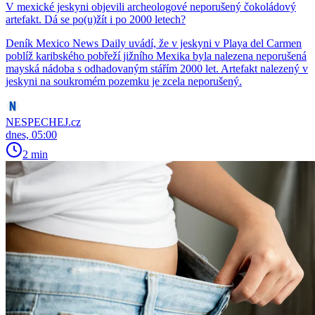
V mexické jeskyni objevili archeologové neporušený čokoládový
artefakt. Dá se po(u)žít i po 2000 letech?
Deník Mexico News Daily uvádí, že v jeskyni v Playa del Carmen
poblíž karibského pobřeží jižního Mexika byla nalezena neporušená
mayská nádoba s odhadovaným stářím 2000 let. Artefakt nalezený v
jeskyni na soukromém pozemku je zcela neporušený.
NESPECHEJ.cz
dnes, 05:00
2 min