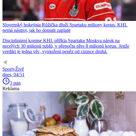
Slovenský hokejista Růžička dluží Spartaku miliony korun. KHL
nemá nástroj, jak ho donutit zaplatit
Disciplinární komise KHL přiřkla Spartaku Moskva nárok na
necelých 30 milionů rublů, v přepočtu přes 8 milionů korun. Jenže
verdikt je jedna věc, vymožení peněz od cizince druhá.
SportyŽivě
dnes, 04:51
3 min
Reklama