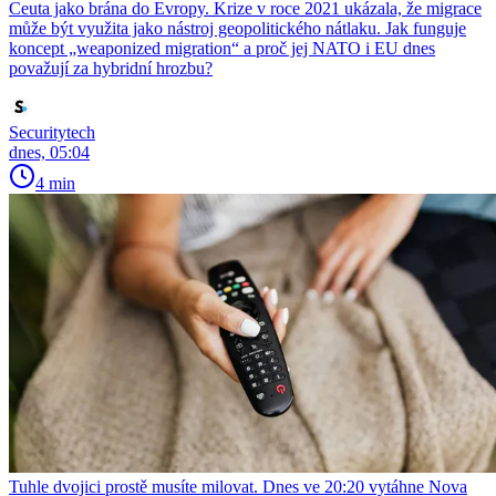
Ceuta jako brána do Evropy. Krize v roce 2021 ukázala, že migrace
může být využita jako nástroj geopolitického nátlaku. Jak funguje
koncept „weaponized migration“ a proč jej NATO i EU dnes
považují za hybridní hrozbu?
Securitytech
dnes, 05:04
4 min
Tuhle dvojici prostě musíte milovat. Dnes ve 20:20 vytáhne Nova