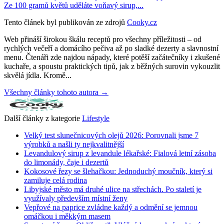
Ze 100 gramů květů uděláte voňavý sirup,...
Tento článek byl publikován ze zdrojů
Cooky.cz
Web přináší širokou škálu receptů pro všechny příležitosti – od
rychlých večeří a domácího pečiva až po sladké dezerty a slavnostní
menu. Čtenáři zde najdou nápady, které potěší začátečníky i zkušené
kuchaře, a spoustu praktických tipů, jak z běžných surovin vykouzlit
skvělá jídla. Kromě...
Všechny články tohoto autora →
Další články z kategorie
Lifestyle
Velký test slunečnicových olejů 2026: Porovnali jsme 7
výrobků a našli ty nejkvalitnější
Levandulový sirup z levandule lékařské: Fialová letní zásoba
do limonády, čaje i dezertů
Kokosové řezy se šlehačkou: Jednoduchý moučník, který si
zamiluje celá rodina
Libyjské město má druhé ulice na střechách. Po staletí je
využívaly především místní ženy
Vepřové na paprice zvládne každý a odmění se jemnou
omáčkou i měkkým masem