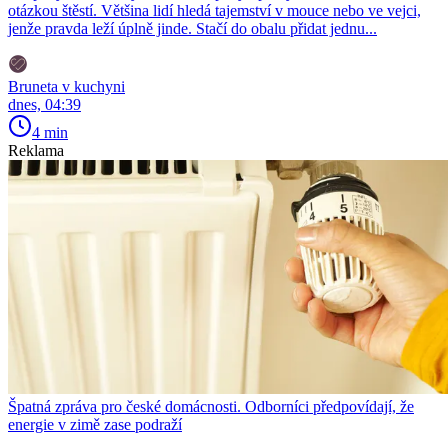
otázkou štěstí. Většina lidí hledá tajemství v mouce nebo ve vejci,
jenže pravda leží úplně jinde. Stačí do obalu přidat jednu...
Bruneta v kuchyni
dnes, 04:39
4 min
Reklama
Špatná zpráva pro české domácnosti. Odborníci předpovídají, že
energie v zimě zase podraží