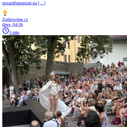
nezaměstnanosti na […]
Zodpovime.cz
dnes, 04:36
3 min