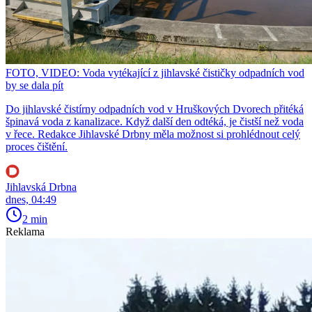
FOTO, VIDEO: Voda vytékající z jihlavské čističky odpadních vod
by se dala pít
Do jihlavské čistírny odpadních vod v Hruškových Dvorech přitéká
špinavá voda z kanalizace. Když další den odtéká, je čistší než voda
v řece. Redakce Jihlavské Drbny měla možnost si prohlédnout celý
proces čištění.
Jihlavská Drbna
dnes, 04:49
2 min
Reklama