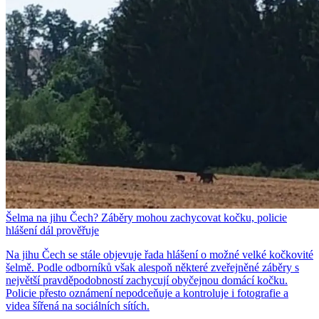
Šelma na jihu Čech? Záběry mohou zachycovat kočku, policie
hlášení dál prověřuje
Na jihu Čech se stále objevuje řada hlášení o možné velké kočkovité
šelmě. Podle odborníků však alespoň některé zveřejněné záběry s
největší pravděpodobností zachycují obyčejnou domácí kočku.
Policie přesto oznámení nepodceňuje a kontroluje i fotografie a
videa šířená na sociálních sítích.