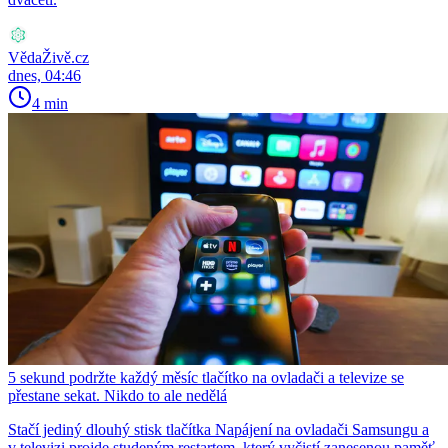
VědaŽivě.cz
dnes, 04:46
4 min
5 sekund podržte každý měsíc tlačítko na ovladači a televize se
přestane sekat. Nikdo to ale nedělá
Stačí jediný dlouhý stisk tlačítka Napájení na ovladači Samsungu a
v televizi projde studeným restartem, který vyčistí zanesenou paměť.