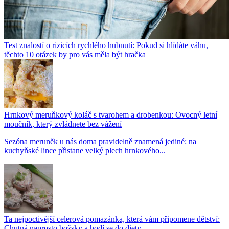
Test znalostí o rizicích rychlého hubnutí: Pokud si hlídáte váhu,
těchto 10 otázek by pro vás měla být hračka
Hrnkový meruňkový koláč s tvarohem a drobenkou: Ovocný letní
moučník, který zvládnete bez vážení
Sezóna meruněk u nás doma pravidelně znamená jediné: na
kuchyňské lince přistane velký plech hrnkového...
Ta nejpoctivější celerová pomazánka, která vám připomene dětství:
Chutná naprosto božsky a hodí se do diety