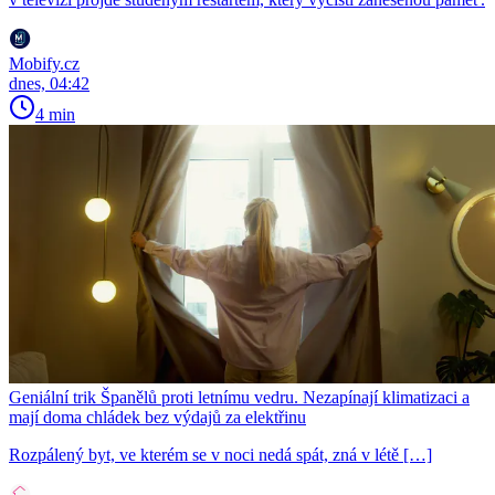
Mobify.cz
dnes, 04:42
4 min
Geniální trik Španělů proti letnímu vedru. Nezapínají klimatizaci a
mají doma chládek bez výdajů za elektřinu
Rozpálený byt, ve kterém se v noci nedá spát, zná v létě […]