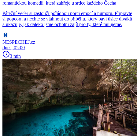
romantickou komedii, která zahřeje u srdce každého Čecha
Páteční večer si zaslouží pořádnou porci emocí a humoru. Připravte
si popcorn a nechte se vtáhnout do příběhu, který baví tisíce diváků
a ukazuje, jak daleko jsme ochotni zajít pro ty, které milujeme.
NESPECHEJ.cz
dnes, 05:00
3 min