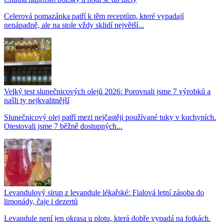
Celerová pomazánka patří k těm receptům, které vypadají
nenápadně, ale na stole vždy sklidí největší...
Velký test slunečnicových olejů 2026: Porovnali jsme 7 výrobků a
našli ty nejkvalitnější
Slunečnicový olej patří mezi nejčastěji používané tuky v kuchyních.
Otestovali jsme 7 běžně dostupných...
Levandulový sirup z levandule lékařské: Fialová letní zásoba do
limonády, čaje i dezertů
Levandule není jen okrasa u plotu, která dobře vypadá na fotkách.