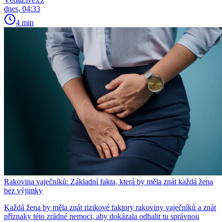
dnes, 04:33
4 min
Rakovina vaječníků: Základní fakta, která by měla znát každá žena
bez výjimky
Každá žena by měla znát rizikové faktory rakoviny vaječníků a znát
příznaky této zrádné nemoci, aby dokázala odhalit tu správnou