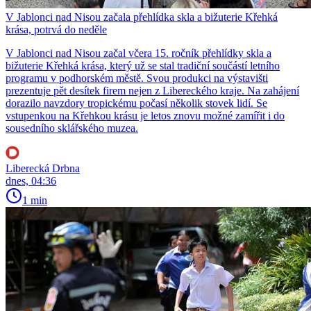
V Jablonci nad Nisou začala přehlídka skla a bižuterie Křehká
krása, potrvá do neděle
V Jablonci nad Nisou začal včera 15. ročník přehlídky skla a
bižuterie Křehká krása, který už se stal tradiční součástí letního
programu v podhorském městě. Svou produkci na výstavišti
prezentuje pět desítek firem nejen z Libereckého kraje. Na zahájení
dorazilo navzdory tropickému počasí několik stovek lidí. Se
vstupenkou na Křehkou krásu je letos znovu možné zamířit i do
sousedního sklářského muzea.
Liberecká Drbna
dnes, 04:36
1 min