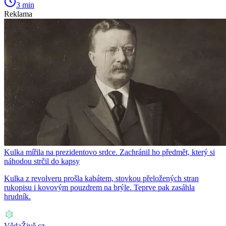
3 min
Reklama
Kulka mířila na prezidentovo srdce. Zachránil ho předmět, který si
náhodou strčil do kapsy
Kulka z revolveru prošla kabátem, stovkou přeložených stran
rukopisu i kovovým pouzdrem na brýle. Teprve pak zasáhla
hrudník.
VědaŽivě.cz