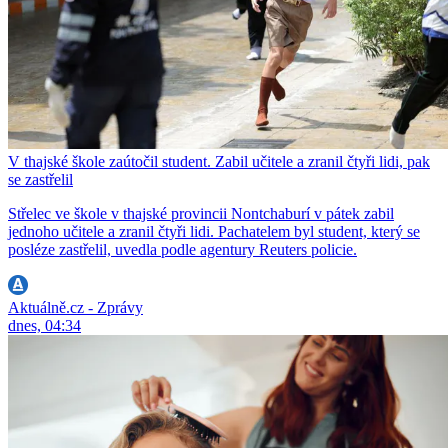
V thajské škole zaútočil student. Zabil učitele a zranil čtyři lidi, pak
se zastřelil
Střelec ve škole v thajské provincii Nontchaburí v pátek zabil
jednoho učitele a zranil čtyři lidi. Pachatelem byl student, který se
posléze zastřelil, uvedla podle agentury Reuters policie.
Aktuálně.cz - Zprávy
dnes, 04:34