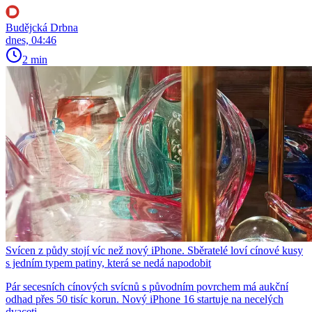
Budějcká Drbna
dnes, 04:46
2 min
Svícen z půdy stojí víc než nový iPhone. Sběratelé loví cínové kusy
s jedním typem patiny, která se nedá napodobit
Pár secesních cínových svícnů s původním povrchem má aukční
odhad přes 50 tisíc korun. Nový iPhone 16 startuje na necelých
dvaceti.