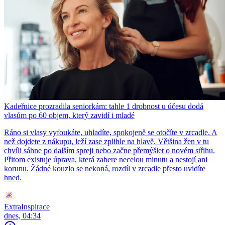
Kadeřnice prozradila seniorkám: tahle 1 drobnost u účesu dodá
vlasům po 60 objem, který zavidí i mladé
Ráno si vlasy vyfoukáte, uhladíte, spokojeně se otočíte v zrcadle. A
než dojdete z nákupu, leží zase zplihle na hlavě. Většina žen v tu
chvíli sáhne po dalším spreji nebo začne přemýšlet o novém střihu.
Přitom existuje úprava, která zabere necelou minutu a nestojí ani
korunu. Žádné kouzlo se nekoná, rozdíl v zrcadle přesto uvidíte
hned.
ExtraInspirace
dnes, 04:34