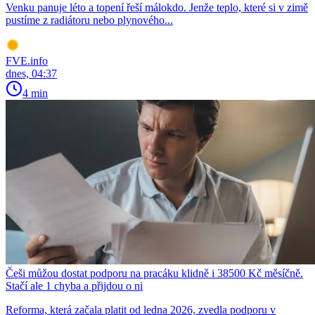
Venku panuje léto a topení řeší málokdo. Jenže teplo, které si v zimě
pustíme z radiátoru nebo plynového...
FVE.info
dnes, 04:37
4 min
Češi můžou dostat podporu na pracáku klidně i 38500 Kč měsíčně.
Stačí ale 1 chyba a přijdou o ni
Reforma, která začala platit od ledna 2026, zvedla podporu v