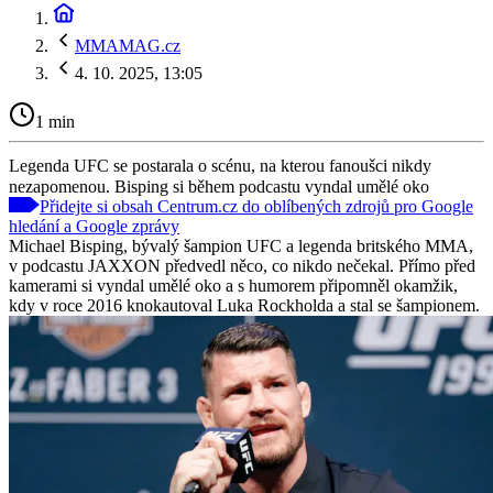
MMAMAG.cz
4. 10. 2025, 13:05
1 min
Legenda UFC se postarala o scénu, na kterou fanoušci nikdy
nezapomenou. Bisping si během podcastu vyndal umělé oko
Přidejte si obsah Centrum.cz do oblíbených zdrojů pro Google
hledání a Google zprávy
Michael Bisping, bývalý šampion UFC a legenda britského MMA,
v podcastu JAXXON předvedl něco, co nikdo nečekal. Přímo před
kamerami si vyndal umělé oko a s humorem připomněl okamžik,
kdy v roce 2016 knokautoval Luka Rockholda a stal se šampionem.