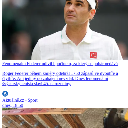
Fenomenální Federer udivil i počinem, za který se pohár nedává
Roger Federer během kariéry odehrál 1750 zápasů ve dvouhře a
čtyřhře. Ani jediný po zahájení nevzdal. Dnes fenomenální
švýcarský tenista slaví 45. narozeniny.
Aktuálně.cz - Sport
dnes, 18:50