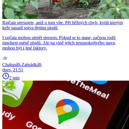
Rajčata stresujete, aniž o tom víte. Pět běžných chyb, kvůli kterým
keře nasadí sotva třetinu plodů
I rajčata mohou utrpět stresem. Pokud se to stane, začnou rodit
mnohem méně plodů. Ale na vině jejich neuspokojivého stavu
mohou být i jiné faktory.
Chalupáři-Zahrádkáři
dnes, 21:51
2 min