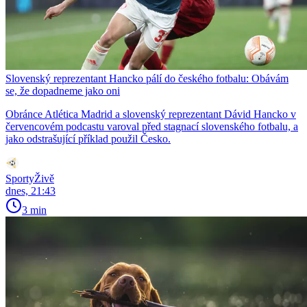
Slovenský reprezentant Hancko pálí do českého fotbalu: Obávám
se, že dopadneme jako oni
Obránce Atlética Madrid a slovenský reprezentant Dávid Hancko v
červencovém podcastu varoval před stagnací slovenského fotbalu, a
jako odstrašující příklad použil Česko.
SportyŽivě
dnes, 21:43
3 min