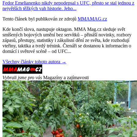
Fedor Emelianenko nikdy nepodepsal s UFC, přesto se stal jednou z
největších těžkých vah historie. Jeho...
Tento článek byl publikován ze zdrojů
MMAMAG.cz
Kde končí slova, nastupuje oktagon. MMA Mag.cz sleduje svět
smíšených bojových umění bez servítků – přináší novinky, rozbory
zápasů, přestupy, statistiky i zákulisní dění ze světa, kde rozhodují
vteřiny, taktika a tvrdý trénink. Čtenáři se dostanou k informacím o
domácí i světové scéně – od UFC...
Všechny články tohoto autora →
Vybrali jsme pro vás
Magazíny a zajímavosti