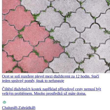
Ocet se solí rozežere plevel mezi dlaždicemi za 12 hodin. Stačí
jeden správný poměr, jinak to nefunguje
Čištění dlažebních kostek například příjezdové cesty nemusí být
velkým problémem. Mnoho prostředků už máte doma.
Chalupáři-Zahrádkáři