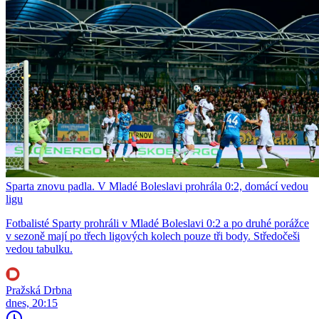
Sparta znovu padla. V Mladé Boleslavi prohrála 0:2, domácí vedou
ligu
Fotbalisté Sparty prohráli v Mladé Boleslavi 0:2 a po druhé porážce
v sezoně mají po třech ligových kolech pouze tři body. Středočeši
vedou tabulku.
Pražská Drbna
dnes, 20:15