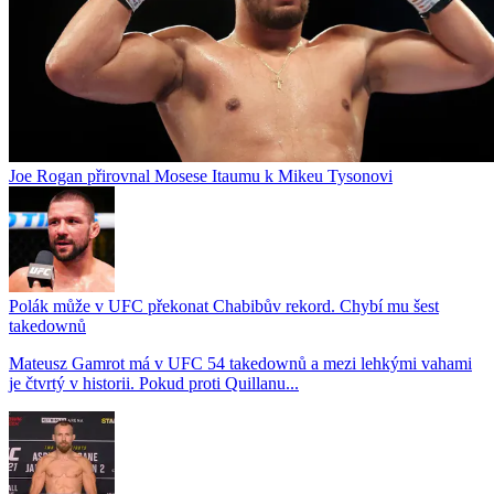
Joe Rogan přirovnal Mosese Itaumu k Mikeu Tysonovi
Polák může v UFC překonat Chabibův rekord. Chybí mu šest
takedownů
Mateusz Gamrot má v UFC 54 takedownů a mezi lehkými vahami
je čtvrtý v historii. Pokud proti Quillanu...