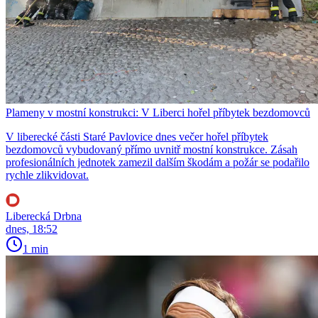
Plameny v mostní konstrukci: V Liberci hořel příbytek bezdomovců
V liberecké části Staré Pavlovice dnes večer hořel příbytek
bezdomovců vybudovaný přímo uvnitř mostní konstrukce. Zásah
profesionálních jednotek zamezil dalším škodám a požár se podařilo
rychle zlikvidovat.
Liberecká Drbna
dnes, 18:52
1 min