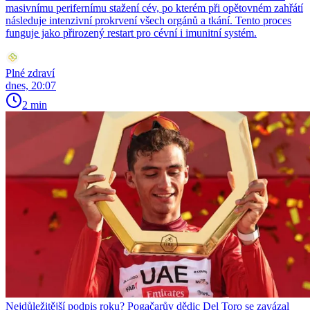
masivnímu perifernímu stažení cév, po kterém při opětovném zahřátí
následuje intenzivní prokrvení všech orgánů a tkání. Tento proces
funguje jako přirozený restart pro cévní i imunitní systém.
Plné zdraví
dnes, 20:07
2 min
Nejdůležitější podpis roku? Pogačarův dědic Del Toro se zavázal