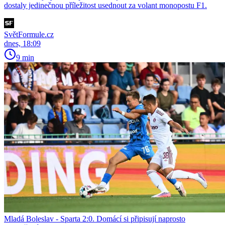
dostaly jedinečnou příležitost usednout za volant monopostu F1.
SvětFormule.cz
dnes, 18:09
9 min
Mladá Boleslav - Sparta 2:0. Domácí si připisují naprosto