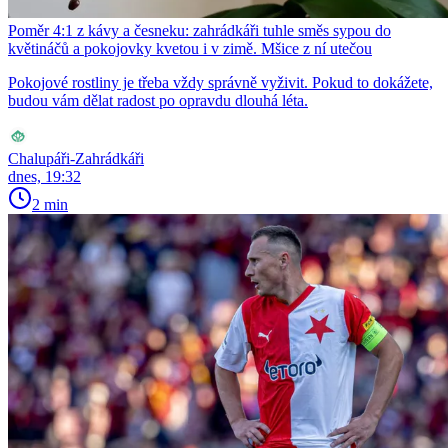
Poměr 4:1 z kávy a česneku: zahrádkáři tuhle směs sypou do
květináčů a pokojovky kvetou i v zimě. Mšice z ní utečou
Pokojové rostliny je třeba vždy správně vyživit. Pokud to dokážete,
budou vám dělat radost po opravdu dlouhá léta.
Chalupáři-Zahrádkáři
dnes, 19:32
2 min