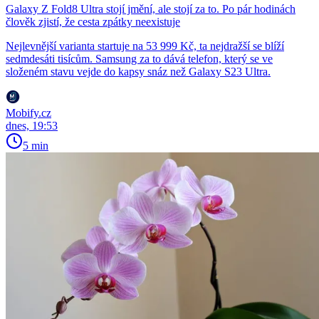
Galaxy Z Fold8 Ultra stojí jmění, ale stojí za to. Po pár hodinách
člověk zjistí, že cesta zpátky neexistuje
Nejlevnější varianta startuje na 53 999 Kč, ta nejdražší se blíží
sedmdesáti tisícům. Samsung za to dává telefon, který se ve
složeném stavu vejde do kapsy snáz než Galaxy S23 Ultra.
Mobify.cz
dnes, 19:53
5 min