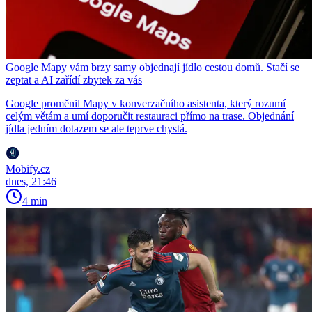
Google Mapy vám brzy samy objednají jídlo cestou domů. Stačí se
zeptat a AI zařídí zbytek za vás
Google proměnil Mapy v konverzačního asistenta, který rozumí
celým větám a umí doporučit restauraci přímo na trase. Objednání
jídla jedním dotazem se ale teprve chystá.
Mobify.cz
dnes, 21:46
4 min