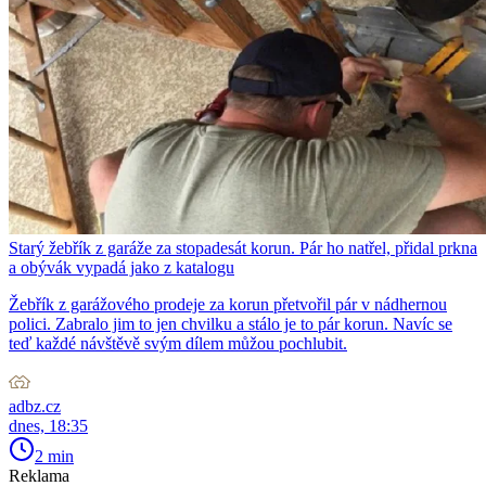
Starý žebřík z garáže za stopadesát korun. Pár ho natřel, přidal prkna
a obývák vypadá jako z katalogu
Žebřík z garážového prodeje za korun přetvořil pár v nádhernou
polici. Zabralo jim to jen chvilku a stálo je to pár korun. Navíc se
teď každé návštěvě svým dílem můžou pochlubit.
adbz.cz
dnes, 18:35
2 min
Reklama