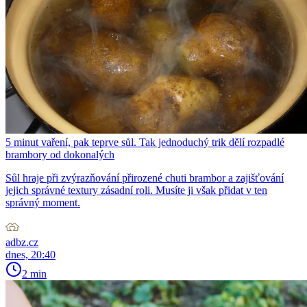
5 minut vaření, pak teprve sůl. Tak jednoduchý trik dělí rozpadlé
brambory od dokonalých
Sůl hraje při zvýrazňování přirozené chuti brambor a zajišťování
jejich správné textury zásadní roli. Musíte ji však přidat v ten
správný moment.
adbz.cz
dnes, 20:40
2 min