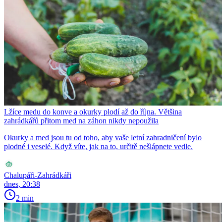
Lžíce medu do konve a okurky plodí až do října. Většina
zahrádkářů přitom med na záhon nikdy nepoužila
Okurky a med jsou tu od toho, aby vaše letní zahradničení bylo
plodné i veselé. Když víte, jak na to, určitě nešlápnete vedle.
Chalupáři-Zahrádkáři
dnes, 20:38
2 min