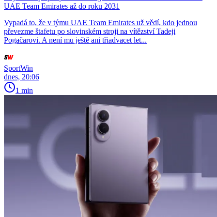
UAE Team Emirates až do roku 2031
Vypadá to, že v týmu UAE Team Emirates už vědí, kdo jednou
převezme štafetu po slovinském stroji na vítězství Tadeji
Pogačarovi. A není mu ještě ani třiadvacet let...
SportWin
dnes, 20:06
1 min