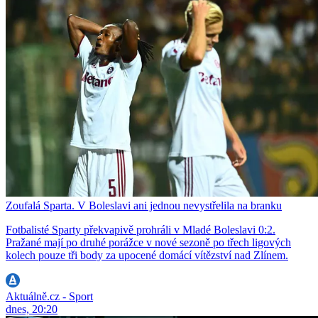
Zoufalá Sparta. V Boleslavi ani jednou nevystřelila na branku
Fotbalisté Sparty překvapivě prohráli v Mladé Boleslavi 0:2.
Pražané mají po druhé porážce v nové sezoně po třech ligových
kolech pouze tři body za upocené domácí vítězství nad Zlínem.
Aktuálně.cz - Sport
dnes, 20:20