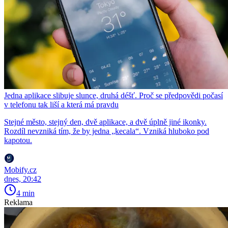
Jedna aplikace slibuje slunce, druhá déšť. Proč se předpovědi počasí
v telefonu tak liší a která má pravdu
Stejné město, stejný den, dvě aplikace, a dvě úplně jiné ikonky.
Rozdíl nevzniká tím, že by jedna „kecala“. Vzniká hluboko pod
kapotou.
Mobify.cz
dnes, 20:42
4 min
Reklama