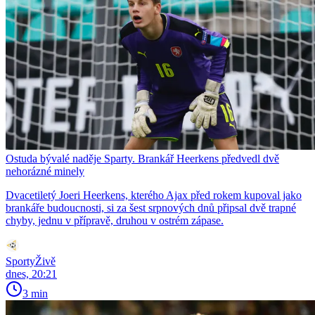
Ostuda bývalé naděje Sparty. Brankář Heerkens předvedl dvě
nehorázné minely
Dvacetiletý Joeri Heerkens, kterého Ajax před rokem kupoval jako
brankáře budoucnosti, si za šest srpnových dnů připsal dvě trapné
chyby, jednu v přípravě, druhou v ostrém zápase.
SportyŽivě
dnes, 20:21
3 min