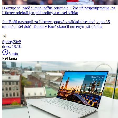
Ukazuje se, proč Slavia Bořila odstavila. Tělo už nespolupracuje, za
Liberec odehrál jen půl hodiny a musel střídat
Jan Bořil nastoupil za Liberec poprvé v základní sestavě, a po 35
minutách šel dolů. Debut v Brně skončil nuceným střídáním.
SportyŽivě
dnes, 19:19
3 min
Reklama