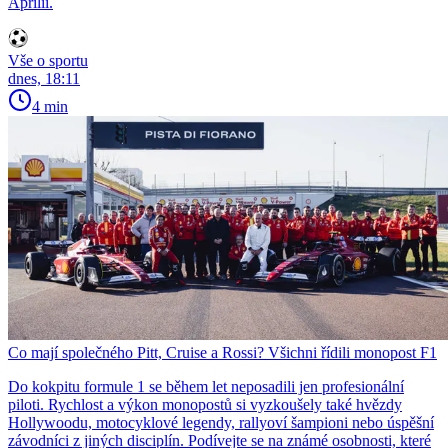
Aprilii.
Vše o sportu
dnes, 18:11
4 min
Co mají společného Pitt, Cruise a Rossi? Všichni řídili monopost F1
Do kokpitu formule 1 se během let neposadili jen profesionální
piloti. Rychlost a výkon monopostů si vyzkoušely také hvězdy
Hollywoodu, motocyklové legendy, rallyoví šampioni nebo úspěšní
závodníci z jiných disciplín. Podívejte se na známé osobnosti, které