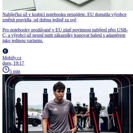
Nabíječku už v krabici notebooku nenajdete. EU donutila výrobce
změnit pravidla, od dubna jedině za své
Pro notebooky prodávané v EU platí povinnost nabíjení přes USB-
C, a výrobci už nesmí nutit zákazníky kupovat balení s adaptérem
jako jedinou variantu.
Mobify.cz
dnes, 19:17
5 min