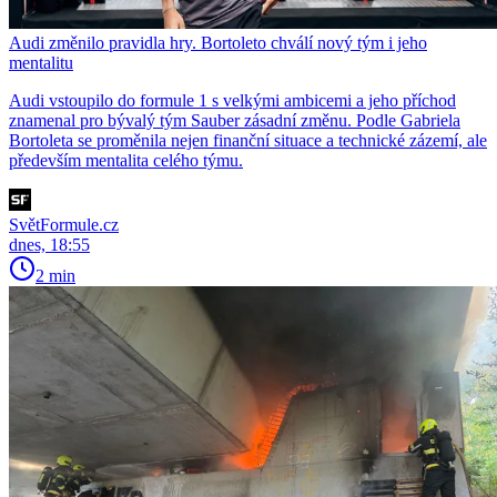
Audi změnilo pravidla hry. Bortoleto chválí nový tým i jeho
mentalitu
Audi vstoupilo do formule 1 s velkými ambicemi a jeho příchod
znamenal pro bývalý tým Sauber zásadní změnu. Podle Gabriela
Bortoleta se proměnila nejen finanční situace a technické zázemí, ale
především mentalita celého týmu.
SvětFormule.cz
dnes, 18:55
2 min