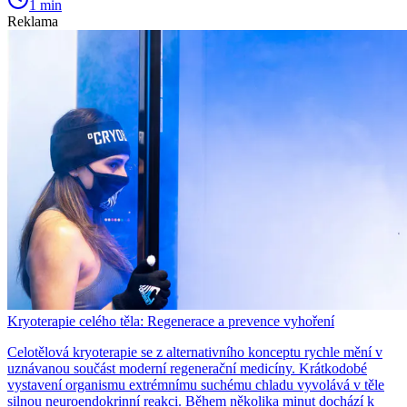
1 min
Reklama
Kryoterapie celého těla: Regenerace a prevence vyhoření
Celotělová kryoterapie se z alternativního konceptu rychle mění v
uznávanou součást moderní regenerační medicíny. Krátkodobé
vystavení organismu extrémnímu suchému chladu vyvolává v těle
silnou neuroendokrinní reakci. Během několika minut dochází k