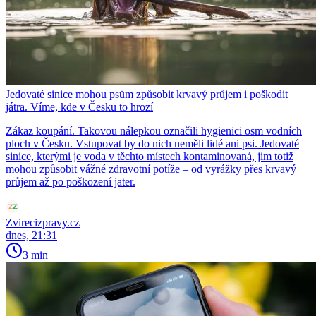
Jedovaté sinice mohou psům způsobit krvavý průjem i poškodit
játra. Víme, kde v Česku to hrozí
Zákaz koupání. Takovou nálepkou označili hygienici osm vodních
ploch v Česku. Vstupovat by do nich neměli lidé ani psi. Jedovaté
sinice, kterými je voda v těchto místech kontaminovaná, jim totiž
mohou způsobit vážné zdravotní potíže – od vyrážky přes krvavý
průjem až po poškození jater.
Zvirecizpravy.cz
dnes, 21:31
3 min