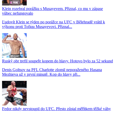
Klein rozebral porážku s Musayevem. Přiznal, co mu v zápase
vůbec nefungovalo
Ľudovít Klein se týden po porážce na UFC v Bělehradě vrátil k
výkonu proti Tofiqu Musayevovi. Přiznal...
Ruský obr trefil soupeře kopem do hlavy. Hotovo bylo za 52 sekund
Denis Goltsov na PFL Charlotte zlomil neporaženého Hasana
Mezhieva už v první minutě. Kop do hlavy při...
Fedor nikdy nevstoupil do UFC. Přesto zůstal měřítkem těžké váhy