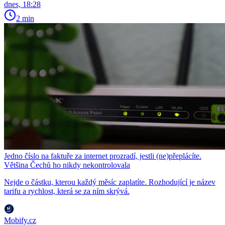
dnes, 18:28
2 min
Jedno číslo na faktuře za internet prozradí, jestli (ne)přeplácíte.
Většina Čechů ho nikdy nekontrolovala
Nejde o částku, kterou každý měsíc zaplatíte. Rozhodující je název
tarifu a rychlost, která se za ním skrývá.
Mobify.cz