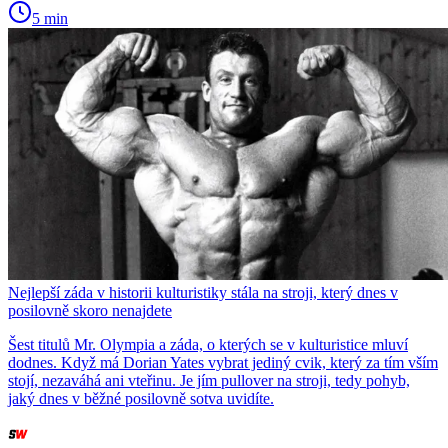
5 min
Nejlepší záda v historii kulturistiky stála na stroji, který dnes v
posilovně skoro nenajdete
Šest titulů Mr. Olympia a záda, o kterých se v kulturistice mluví
dodnes. Když má Dorian Yates vybrat jediný cvik, který za tím vším
stojí, nezaváhá ani vteřinu. Je jím pullover na stroji, tedy pohyb,
jaký dnes v běžné posilovně sotva uvidíte.