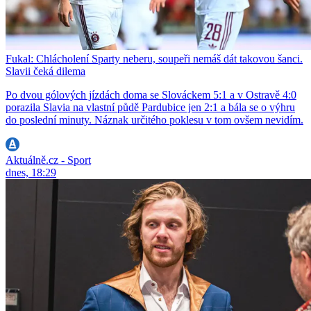
Fukal: Chlácholení Sparty neberu, soupeři nemáš dát takovou šanci.
Slavii čeká dilema
Po dvou gólových jízdách doma se Slováckem 5:1 a v Ostravě 4:0
porazila Slavia na vlastní půdě Pardubice jen 2:1 a bála se o výhru
do poslední minuty. Náznak určitého poklesu v tom ovšem nevidím.
Aktuálně.cz - Sport
dnes, 18:29