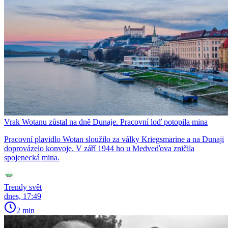
Vrak Wotanu zůstal na dně Dunaje. Pracovní loď potopila mina
Pracovní plavidlo Wotan sloužilo za války Kriegsmarine a na Dunaji
doprovázelo konvoje. V září 1944 ho u Medveďova zničila
spojenecká mina.
Trendy svět
dnes, 17:49
2 min