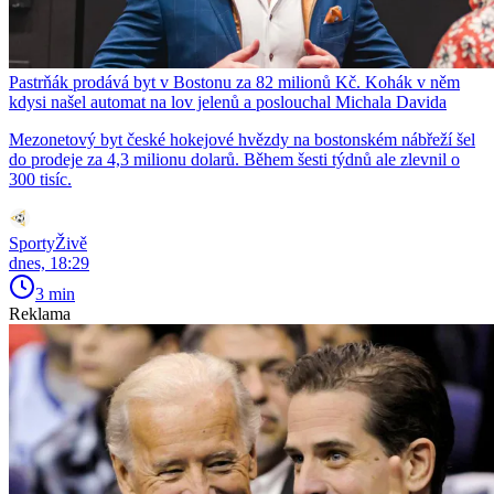
Pastrňák prodává byt v Bostonu za 82 milionů Kč. Kohák v něm
kdysi našel automat na lov jelenů a poslouchal Michala Davida
Mezonetový byt české hokejové hvězdy na bostonském nábřeží šel
do prodeje za 4,3 milionu dolarů. Během šesti týdnů ale zlevnil o
300 tisíc.
SportyŽivě
dnes, 18:29
3 min
Reklama