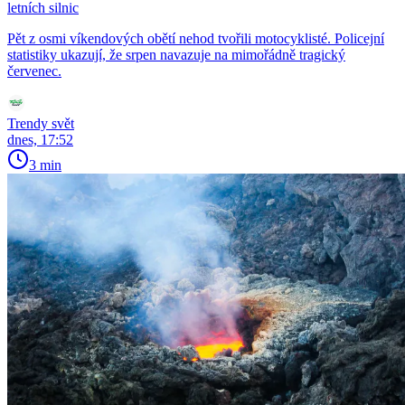
letních silnic
Pět z osmi víkendových obětí nehod tvořili motocyklisté. Policejní
statistiky ukazují, že srpen navazuje na mimořádně tragický
červenec.
Trendy svět
dnes, 17:52
3 min