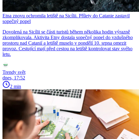
Etna znovu ochromila letiště na Sicílii. Přílety do Catanie zastavil
sopečný popel
Dovolená na Sicílii se části turistů během několika hodin výrazně
zkomplikovala. Aktivita Etny dostala sopečný popel do vzdušného
prostoru nad Catanií a letiště muselo v pondělí 10. srpna omezit
provoz. Cestující mají před cestou na letiště kontrolovat stav svého
letu.
Trendy svět
dnes, 17:52
2 min