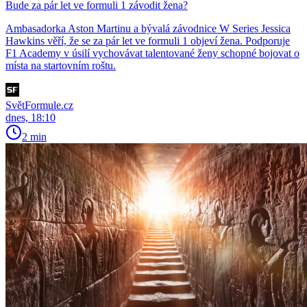
Bude za pár let ve formuli 1 závodit žena?
Ambasadorka Aston Martinu a bývalá závodnice W Series Jessica
Hawkins věří, že se za pár let ve formuli 1 objeví žena. Podporuje
F1 Academy v úsilí vychovávat talentované ženy schopné bojovat o
místa na startovním roštu.
SvětFormule.cz
dnes, 18:10
2 min