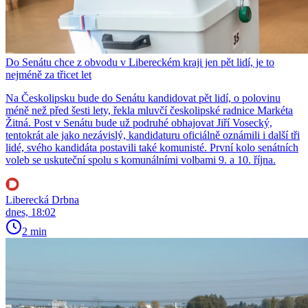
Do Senátu chce z obvodu v Libereckém kraji jen pět lidí, je to
nejméně za třicet let
Na Českolipsku bude do Senátu kandidovat pět lidí, o polovinu
méně než před šesti lety, řekla mluvčí českolipské radnice Markéta
Žitná. Post v Senátu bude už podruhé obhajovat Jiří Vosecký,
tentokrát ale jako nezávislý, kandidaturu oficiálně oznámili i další tři
lidé, svého kandidáta postavili také komunisté. První kolo senátních
voleb se uskuteční spolu s komunálními volbami 9. a 10. října.
Liberecká Drbna
dnes, 18:02
2 min