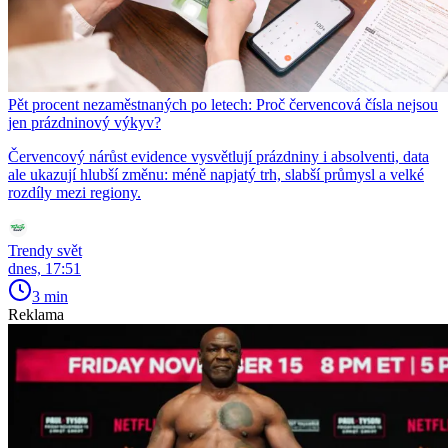
Pět procent nezaměstnaných po letech: Proč červencová čísla nejsou
jen prázdninový výkyv?
Červencový nárůst evidence vysvětlují prázdniny i absolventi, data
ale ukazují hlubší změnu: méně napjatý trh, slabší průmysl a velké
rozdíly mezi regiony.
Trendy svět
dnes, 17:51
3 min
Reklama