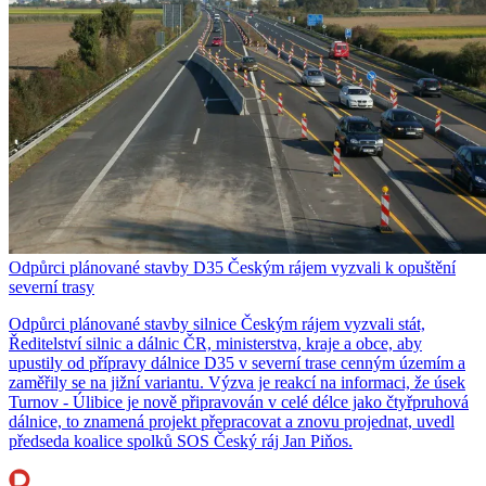
Odpůrci plánované stavby D35 Českým rájem vyzvali k opuštění
severní trasy
Odpůrci plánované stavby silnice Českým rájem vyzvali stát,
Ředitelství silnic a dálnic ČR, ministerstva, kraje a obce, aby
upustily od přípravy dálnice D35 v severní trase cenným územím a
zaměřily se na jižní variantu. Výzva je reakcí na informaci, že úsek
Turnov - Úlibice je nově připravován v celé délce jako čtyřpruhová
dálnice, to znamená projekt přepracovat a znovu projednat, uvedl
předseda koalice spolků SOS Český ráj Jan Piňos.