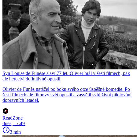
Syn Louise de Funèse slaví 77 let. Olivier hrál v šesti filmech, pak
ale herectví definitivně opustil
Olivier de Funès natáčel po boku svého otce úspěšné komedie. Po
šesti filmech ale filmový svět opustil a zasvětil svůj život pilotování
dopravních letadel.
ReadZone
dnes, 17:49
3 min