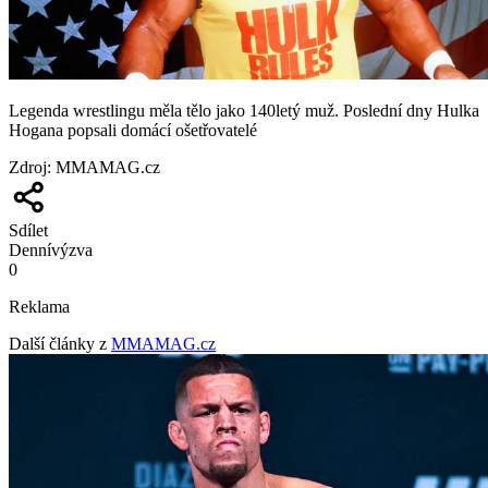
Legenda wrestlingu měla tělo jako 140letý muž. Poslední dny Hulka
Hogana popsali domácí ošetřovatelé
Zdroj
:
MMAMAG.cz
Sdílet
Denní
výzva
0
Reklama
Další články z
MMAMAG.cz