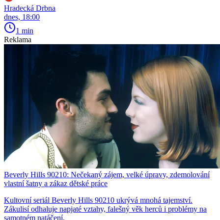
Hradecká Drbna
dnes, 18:00
1 min
Reklama
Beverly Hills 90210: Nečekaný zájem, velké úpravy, zdemolování
vlastní šatny a zákaz dětské práce
Kultovní seriál Beverly Hills 90210 ukrývá mnohá tajemství.
Zákulisí odhaluje napjaté vztahy, falešný věk herců i problémy na
samotném natáčení.