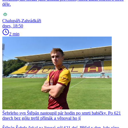
déle.
Chalupáři-Zahrádkáři
dnes, 18:50
2 min
Šebrleho syn Štěpán nastoupil pár hodin po smrti babičky. Po 621
dnech bez gólu trefil přímák a věnoval ho jí
Štěpán Šebrle čekal na ligový gól 621 dní. Přišel v den, kdy ráno