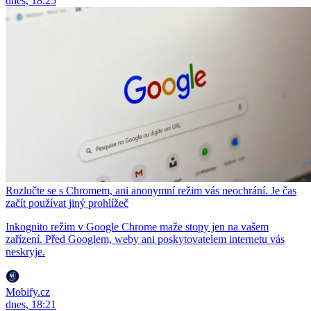
dnes, 18:25
Rozlučte se s Chromem, ani anonymní režim vás neochrání. Je čas
začít používat jiný prohlížeč
Inkognito režim v Google Chrome maže stopy jen na vašem
zařízení. Před Googlem, weby ani poskytovatelem internetu vás
neskryje.
Mobify.cz
dnes, 18:21