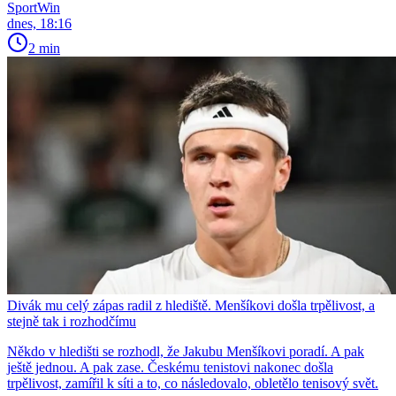
SportWin
dnes, 18:16
2 min
Divák mu celý zápas radil z hlediště. Menšíkovi došla trpělivost, a
stejně tak i rozhodčímu
Někdo v hledišti se rozhodl, že Jakubu Menšíkovi poradí. A pak
ještě jednou. A pak zase. Českému tenistovi nakonec došla
trpělivost, zamířil k síti a to, co následovalo, obletělo tenisový svět.