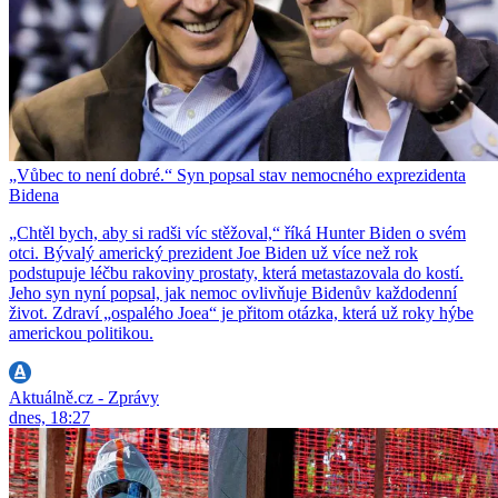
„Vůbec to není dobré.“ Syn popsal stav nemocného exprezidenta
Bidena
„Chtěl bych, aby si radši víc stěžoval,“ říká Hunter Biden o svém
otci. Bývalý americký prezident Joe Biden už více než rok
podstupuje léčbu rakoviny prostaty, která metastazovala do kostí.
Jeho syn nyní popsal, jak nemoc ovlivňuje Bidenův každodenní
život. Zdraví „ospalého Joea“ je přitom otázka, která už roky hýbe
americkou politikou.
Aktuálně.cz - Zprávy
dnes, 18:27