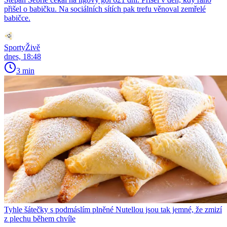
přišel o babičku. Na sociálních sítích pak trefu věnoval zemřelé
babičce.
SportyŽivě
dnes, 18:48
3 min
Tyhle šátečky s podmáslím plněné Nutellou jsou tak jemné, že zmizí
z plechu během chvíle