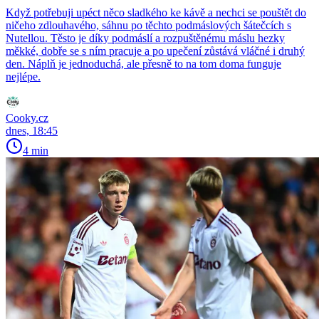
Když potřebuji upéct něco sladkého ke kávě a nechci se pouštět do
ničeho zdlouhavého, sáhnu po těchto podmáslových šátečcích s
Nutellou. Těsto je díky podmáslí a rozpuštěnému máslu hezky
měkké, dobře se s ním pracuje a po upečení zůstává vláčné i druhý
den. Náplň je jednoduchá, ale přesně to na tom doma funguje
nejlépe.
Cooky.cz
dnes, 18:45
4 min