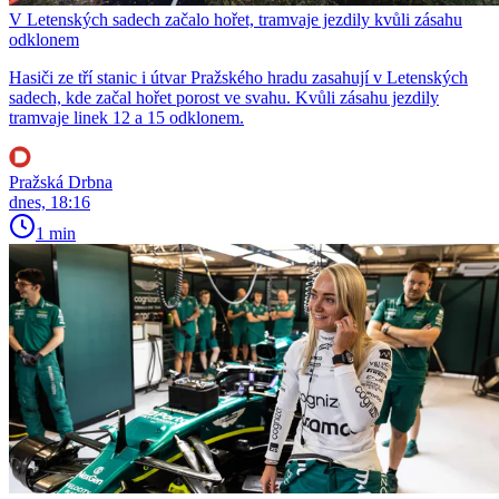
V Letenských sadech začalo hořet, tramvaje jezdily kvůli zásahu
odklonem
Hasiči ze tří stanic i útvar Pražského hradu zasahují v Letenských
sadech, kde začal hořet porost ve svahu. Kvůli zásahu jezdily
tramvaje linek 12 a 15 odklonem.
Pražská Drbna
dnes, 18:16
1 min