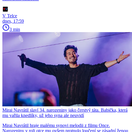
V Telce
dnes, 17:59
3 min
Mirai Navrátil slaví 34. narozeniny jako čerstvý táta. Babička, která
mu vařila knedlíky, už jeho syna ale neuvidí
Mirai Navrátil hraje malému synovi melodii z filmu Once.
Narozeniny v roli otce mu ovšem protnulo loučení se zásadní ženou