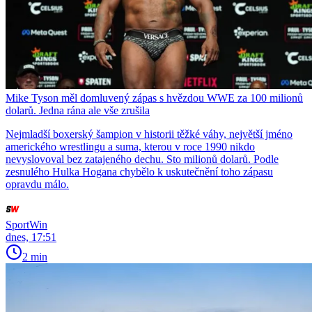
Mike Tyson měl domluvený zápas s hvězdou WWE za 100 milionů
dolarů. Jedna rána ale vše zrušila
Nejmladší boxerský šampion v historii těžké váhy, největší jméno
amerického wrestlingu a suma, kterou v roce 1990 nikdo
nevyslovoval bez zatajeného dechu. Sto milionů dolarů. Podle
zesnulého Hulka Hogana chybělo k uskutečnění toho zápasu
opravdu málo.
SportWin
dnes, 17:51
2 min