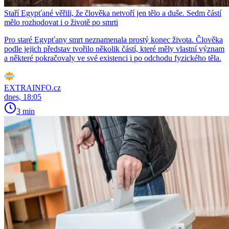
Staří Egypťané věřili, že člověka netvoří jen tělo a duše. Sedm částí
mělo rozhodovat i o životě po smrti
Pro staré Egypťany smrt neznamenala prostý konec života. Člověka
podle jejich představ tvořilo několik částí, které měly vlastní význam
a některé pokračovaly ve své existenci i po odchodu fyzického těla.
EXTRAINFO.cz
dnes, 18:05
3 min