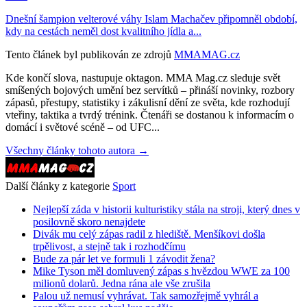
Dnešní šampion velterové váhy Islam Machačev připomněl období,
kdy na cestách neměl dost kvalitního jídla a...
Tento článek byl publikován ze zdrojů
MMAMAG.cz
Kde končí slova, nastupuje oktagon. MMA Mag.cz sleduje svět
smíšených bojových umění bez servítků – přináší novinky, rozbory
zápasů, přestupy, statistiky i zákulisní dění ze světa, kde rozhodují
vteřiny, taktika a tvrdý trénink. Čtenáři se dostanou k informacím o
domácí i světové scéně – od UFC...
Všechny články tohoto autora →
Další články z kategorie
Sport
Nejlepší záda v historii kulturistiky stála na stroji, který dnes v
posilovně skoro nenajdete
Divák mu celý zápas radil z hlediště. Menšíkovi došla
trpělivost, a stejně tak i rozhodčímu
Bude za pár let ve formuli 1 závodit žena?
Mike Tyson měl domluvený zápas s hvězdou WWE za 100
milionů dolarů. Jedna rána ale vše zrušila
Palou už nemusí vyhrávat. Tak samozřejmě vyhrál a