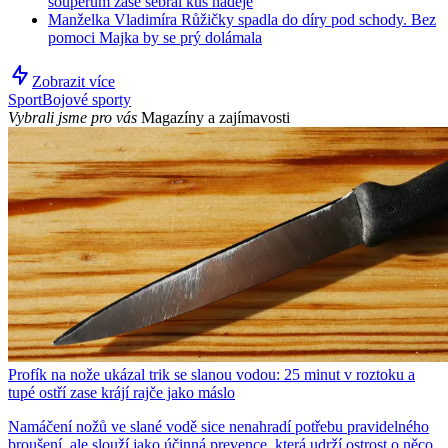
soupeřům zase sebral kus naděje
Manželka Vladimíra Růžičky spadla do díry pod schody. Bez
pomoci Majka by se prý dolámala
Zobrazit více
Sport
Bojové sporty
Vybrali jsme pro vás
Magazíny a zajímavosti
Profík na nože ukázal trik se slanou vodou: 25 minut v roztoku a
tupé ostří zase krájí rajče jako máslo
Namáčení nožů ve slané vodě sice nenahradí potřebu pravidelného
broušení, ale slouží jako účinná prevence, která udrží ostrost o něco