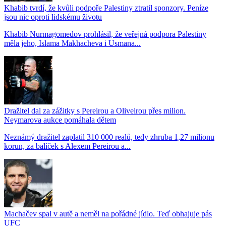
Khabib tvrdí, že kvůli podpoře Palestiny ztratil sponzory. Peníze
jsou nic oproti lidskému životu
Khabib Nurmagomedov prohlásil, že veřejná podpora Palestiny
měla jeho, Islama Makhacheva i Usmana...
Dražitel dal za zážitky s Pereirou a Oliveirou přes milion.
Neymarova aukce pomáhala dětem
Neznámý dražitel zaplatil 310 000 realů, tedy zhruba 1,27 milionu
korun, za balíček s Alexem Pereirou a...
Machačev spal v autě a neměl na pořádné jídlo. Teď obhajuje pás
UFC