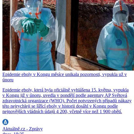
Epidemie eboly v Kongu měsíce unikala pozornosti, vypukla už v
únoru
Epidemie eboly, která byla oficiálně vyhlášena 15. května, vypukla
v Kongu již v únoru, uvedla v pondělí podle agentury AP Světová
zdravotnická organizace (WHO). Počet potvrzených případů nákazy
této nejrychleji se šířící eboly v historii dosáhl v Kongu podle
nejnovějších vládních údajů 4 200, včetně více než 1 900 obětí.
Aktuálně.cz - Zprávy