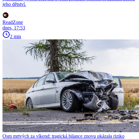
jeho dětství.
ReadZone
dnes, 17:53
2 min
Osm mrtvých za víkend: tragická bilance znovu ukázala riziko