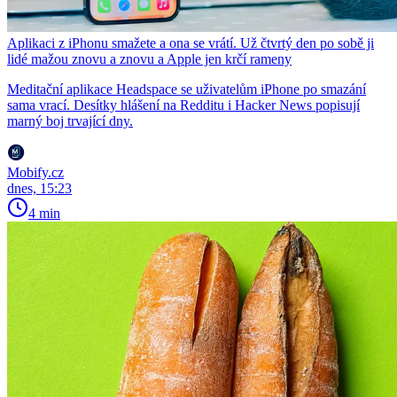
Aplikaci z iPhonu smažete a ona se vrátí. Už čtvrtý den po sobě ji
lidé mažou znovu a znovu a Apple jen krčí rameny
Meditační aplikace Headspace se uživatelům iPhone po smazání
sama vrací. Desítky hlášení na Redditu i Hacker News popisují
marný boj trvající dny.
Mobify.cz
dnes, 15:23
4 min