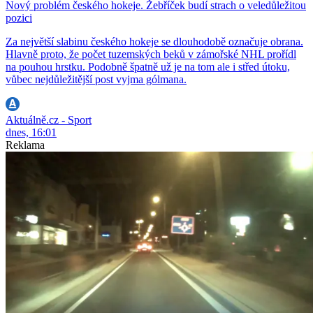
Nový problém českého hokeje. Žebříček budí strach o veledůležitou
pozici
Za největší slabinu českého hokeje se dlouhodobě označuje obrana.
Hlavně proto, že počet tuzemských beků v zámořské NHL prořídl
na pouhou hrstku. Podobně špatně už je na tom ale i střed útoku,
vůbec nejdůležitější post vyjma gólmana.
Aktuálně.cz - Sport
dnes, 16:01
Reklama