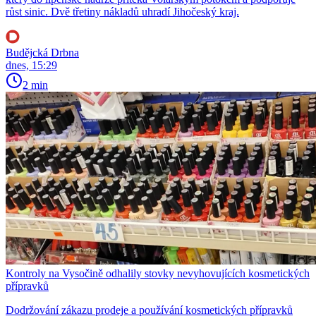
růst sinic. Dvě třetiny nákladů uhradí Jihočeský kraj.
Budějcká Drbna
dnes, 15:29
2 min
Kontroly na Vysočině odhalily stovky nevyhovujících kosmetických
přípravků
Dodržování zákazu prodeje a používání kosmetických přípravků