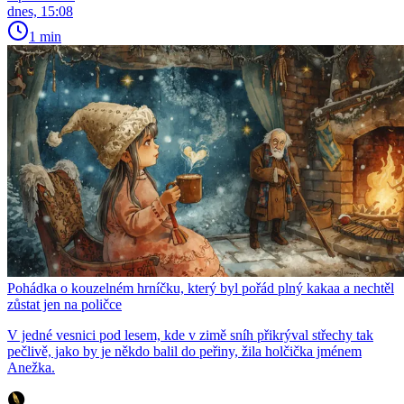
dnes, 15:08
1 min
Pohádka o kouzelném hrníčku, který byl pořád plný kakaa a nechtěl
zůstat jen na poličce
V jedné vesnici pod lesem, kde v zimě sníh přikrýval střechy tak
pečlivě, jako by je někdo balil do peřiny, žila holčička jménem
Anežka.