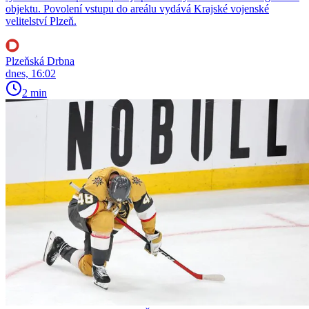
objektu. Povolení vstupu do areálu vydává Krajské vojenské
velitelství Plzeň.
Plzeňská Drbna
dnes, 16:02
2 min