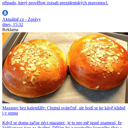
případu, který prověřuje rozsah prezidentských pravomocí.
Aktuálně.cz - Zprávy
dnes, 15:32
Reklama
Mazanec bez kalendáře: Chutná svátečně, ale hodí se ke kávě klidně
i v srpnu
Když se doma začne péct mazanec, je to pro mě jasné znamení, že
Velikonoce jsou za dveřmi. Dělám ho z poctivého kynutého těsta s