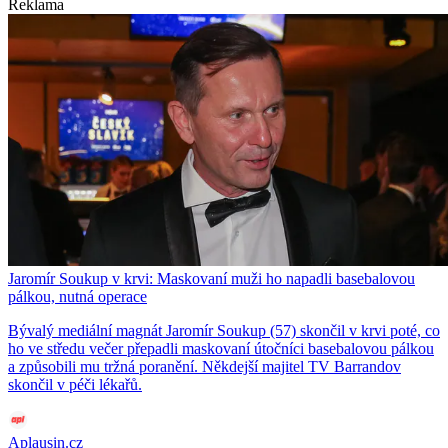
Reklama
Jaromír Soukup v krvi: Maskovaní muži ho napadli basebalovou
pálkou, nutná operace
Bývalý mediální magnát Jaromír Soukup (57) skončil v krvi poté, co
ho ve středu večer přepadli maskovaní útočníci basebalovou pálkou
a způsobili mu tržná poranění. Někdejší majitel TV Barrandov
skončil v péči lékařů.
Aplausin.cz