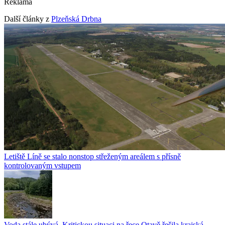
Reklama
Další články z
Plzeňská Drbna
Letiště Líně se stalo nonstop střeženým areálem s přísně
kontrolovaným vstupem
Voda stále ubývá. Kritickou situaci na řece Otavě řešila krajská