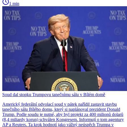
1 min
Soud dal stopku Trumpovu tanečnímu sálu v Bílém domě
Americký federální odvolací soud v pátek nařídil zastavit stavbu
tanečního sálu Bílého domu, který si naplánoval prezident Donald
Trump. Podle soudu je nutné, aby byl projekt za 400 milionů dolarů
(8,4 miliardy korun) schválen Kongresem. Informují o tom agentury
AP a Reuters. Ta krok hodnotí jako vážný neúspěch Trumpa v