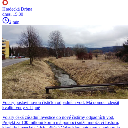
Hradecká Drbna
dnes, 15:30
2 min
Volary postaví novou čističku odpadních vod. Má pomoci zlepšit
kvalitu vody v Lipně
Volary čeká zásadní investice do nové čistírny odpadních vod.
Projekt za 100 milionů korun má pomoci snížit množství fosforu,
který do lipenské nádrže přitéká Volarským potokem a podporuje