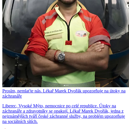
Prosím, nemlaťte nás. Lékař Marek Dvořák upozorňuje na útoky na
záchranáře
Liberec, Vysoké Mýto, nemocnice po celé republice. Útoky na
záchranáře a zdravotníky se opakují. Lékař Marek Dvořák, jedna z
nejznámějších tváří české záchranné služby, na problém upozorňuje
na sociálních sítích.