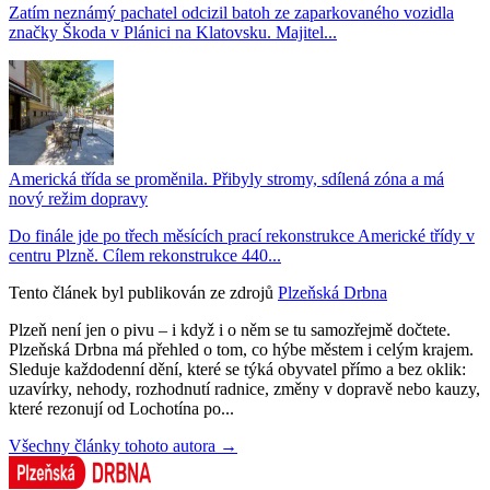
Zatím neznámý pachatel odcizil batoh ze zaparkovaného vozidla
značky Škoda v Plánici na Klatovsku. Majitel...
Americká třída se proměnila. Přibyly stromy, sdílená zóna a má
nový režim dopravy
Do finále jde po třech měsících prací rekonstrukce Americké třídy v
centru Plzně. Cílem rekonstrukce 440...
Tento článek byl publikován ze zdrojů
Plzeňská Drbna
Plzeň není jen o pivu – i když i o něm se tu samozřejmě dočtete.
Plzeňská Drbna má přehled o tom, co hýbe městem i celým krajem.
Sleduje každodenní dění, které se týká obyvatel přímo a bez oklik:
uzavírky, nehody, rozhodnutí radnice, změny v dopravě nebo kauzy,
které rezonují od Lochotína po...
Všechny články tohoto autora →