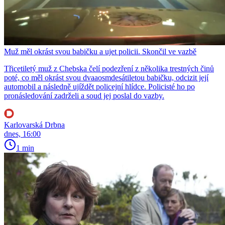
Muž měl okrást svou babičku a ujet policii. Skončil ve vazbě
Třicetiletý muž z Chebska čelí podezření z několika trestných činů
poté, co měl okrást svou dvaaosmdesátiletou babičku, odcizit její
automobil a následně ujíždět policejní hlídce. Policisté ho po
pronásledování zadrželi a soud jej poslal do vazby.
Karlovarská Drbna
dnes, 16:00
1 min