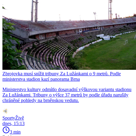
Zbrojovka musí snížit tribuny Za Lužánkami o 9 metrů. Podle
ministerstva stadion kazí panorama Brna
Ministerstvo kultury odmítlo dosavadní výškovou variantu stadionu
Za Lužánkami. Tribuny o výšce 37 metrů by podle úřadu narušily
chráněné pohledy na brněnskou vedutu.
SportyŽivě
dnes, 15:13
3 min