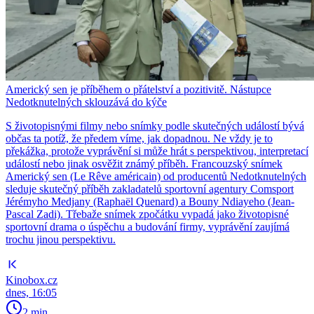
Americký sen je příběhem o přátelství a pozitivitě. Nástupce
Nedotknutelných sklouzává do kýče
S životopisnými filmy nebo snímky podle skutečných událostí bývá
občas ta potíž, že předem víme, jak dopadnou. Ne vždy je to
překážka, protože vyprávění si může hrát s perspektivou, interpretací
událostí nebo jinak osvěžit známý příběh. Francouzský snímek
Americký sen (Le Rêve américain) od producentů Nedotknutelných
sleduje skutečný příběh zakladatelů sportovní agentury Comsport
Jérémyho Medjany (Raphaël Quenard) a Bouny Ndiayeho (Jean-
Pascal Zadi). Třebaže snímek zpočátku vypadá jako životopisné
sportovní drama o úspěchu a budování firmy, vyprávění zaujímá
trochu jinou perspektivu.
Kinobox.cz
dnes, 16:05
2 min