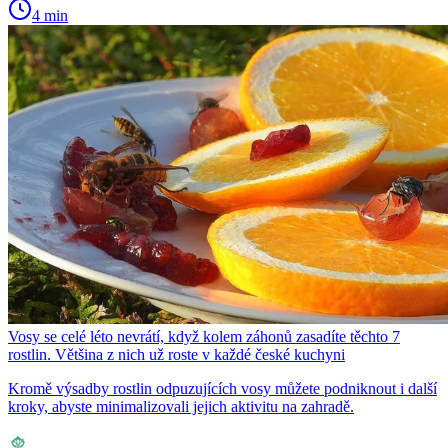
4 min
Vosy se celé léto nevrátí, když kolem záhonů zasadíte těchto 7
rostlin. Většina z nich už roste v každé české kuchyni
Kromě výsadby rostlin odpuzujících vosy můžete podniknout i další
kroky, abyste minimalizovali jejich aktivitu na zahradě.