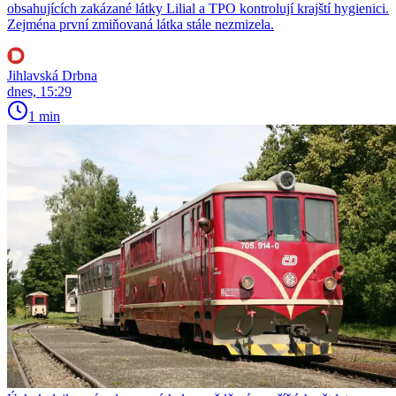
obsahujících zakázané látky Lilial a TPO kontrolují krajští hygienici.
Zejména první zmiňovaná látka stále nezmizela.
Jihlavská Drbna
dnes, 15:29
1 min