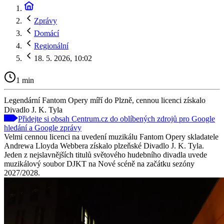
Zprávy
Domácí
Regionální
18. 5. 2026, 10:02
1 min
Legendární Fantom Opery míří do Plzně, cennou licenci získalo
Divadlo J. K. Tyla
Přidejte si obsah Centrum.cz do oblíbených zdrojů pro Google
hledání a Google zprávy
Velmi cennou licenci na uvedení muzikálu Fantom Opery skladatele
Andrewa Lloyda Webbera získalo plzeňské Divadlo J. K. Tyla.
Jeden z nejslavnějších titulů světového hudebního divadla uvede
muzikálový soubor DJKT na Nové scéně na začátku sezóny
2027/2028.