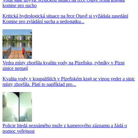
komise pro sucho
Kritická hydrologická situace na řece Otavě si vyžádala zasedání
Komise pro zvládání sucha a nedostatku...
Vedra místy zhoršila kvalitu vody na Plzeňsku, rybníky v Plzni
sinice nemají
Kvalita vody v koupalištích v Plzeňském kraji se vinou veder a sinic
místy zhoršila. Platí to například pro...
Policie hledá neznámého muže z kamerového záznamu a žádá o
pomoc veřejnost