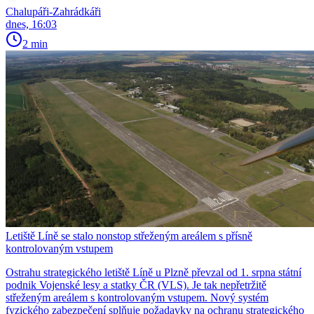
Chalupáři-Zahrádkáři
dnes, 16:03
2 min
Letiště Líně se stalo nonstop střeženým areálem s přísně
kontrolovaným vstupem
Ostrahu strategického letiště Líně u Plzně převzal od 1. srpna státní
podnik Vojenské lesy a statky ČR (VLS). Je tak nepřetržitě
střeženým areálem s kontrolovaným vstupem. Nový systém
fyzického zabezpečení splňuje požadavky na ochranu strategického