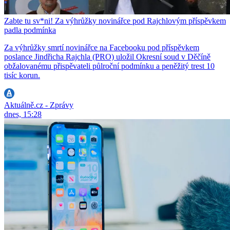
Zabte tu sv*ni! Za výhrůžky novinářce pod Rajchlovým příspěvkem
padla podmínka
Za výhrůžky smrtí novinářce na Facebooku pod příspěvkem
poslance Jindřicha Rajchla (PRO) uložil Okresní soud v Děčíně
obžalovanému přispěvateli půlroční podmínku a peněžitý trest 10
tisíc korun.
Aktuálně.cz - Zprávy
dnes, 15:28