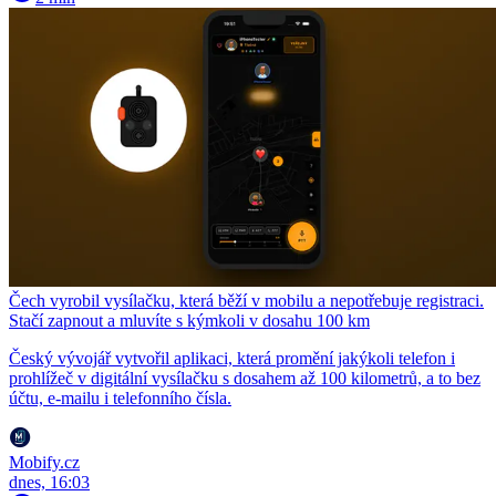
Čech vyrobil vysílačku, která běží v mobilu a nepotřebuje registraci.
Stačí zapnout a mluvíte s kýmkoli v dosahu 100 km
Český vývojář vytvořil aplikaci, která promění jakýkoli telefon i
prohlížeč v digitální vysílačku s dosahem až 100 kilometrů, a to bez
účtu, e-mailu i telefonního čísla.
Mobify.cz
dnes, 16:03