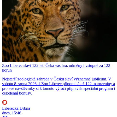
Zoo Liberec slaví 122 let: Čeká vás hra, odměny i vstupné za 122
korun
Nejstarší zoologická zahrada v Česku slaví významné jubileum. V
sobotu 8. srpna 2026 si Zoo Liberec připomíná už 122. narozeniny a
pro své návštěvníky si k tomuto výročí připravila speciální program i
celodenní bonusy.
Liberecká Drbna
dnes, 15:46