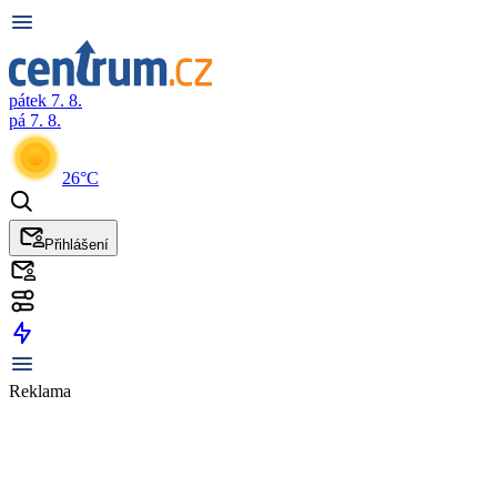
pátek 7. 8.
pá 7. 8.
26°C
Přihlášení
Reklama