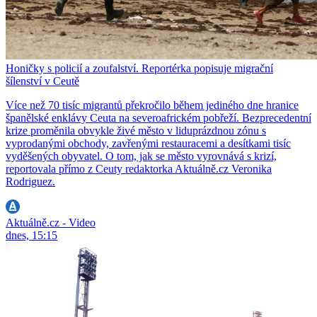
Honičky s policií a zoufalství. Reportérka popisuje migrační
šílenství v Ceutě
Více než 70 tisíc migrantů překročilo během jediného dne hranice
španělské enklávy Ceuta na severoafrickém pobřeží. Bezprecedentní
krize proměnila obvykle živé město v liduprázdnou zónu s
vyprodanými obchody, zavřenými restauracemi a desítkami tisíc
vyděšených obyvatel. O tom, jak se město vyrovnává s krizí,
reportovala přímo z Ceuty redaktorka Aktuálně.cz Veronika
Rodriguez.
Aktuálně.cz - Video
dnes, 15:15