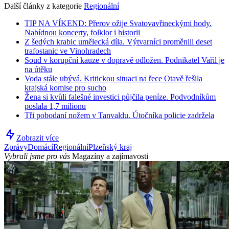
Další články z kategorie
Regionální
TIP NA VÍKEND: Přerov ožije Svatovavřineckými hody.
Nabídnou koncerty, folklor i historii
Z šedých krabic umělecká díla. Výtvarníci proměnili deset
trafostanic ve Vinohradech
Soud v korupční kauze v dopravě odložen. Podnikatel Vařil je
na útěku
Voda stále ubývá. Kritickou situaci na řece Otavě řešila
krajská komise pro sucho
Žena si kvůli falešné investici půjčila peníze. Podvodníkům
poslala 1,7 milionu
Tři pobodaní nožem v Tanvaldu. Útočníka policie zadržela
Zobrazit více
Zprávy
Domácí
Regionální
Plzeňský kraj
Vybrali jsme pro vás
Magazíny a zajímavosti