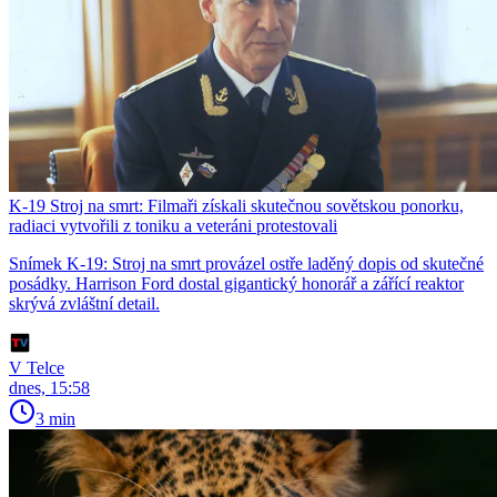
K-19 Stroj na smrt: Filmaři získali skutečnou sovětskou ponorku,
radiaci vytvořili z toniku a veteráni protestovali
Snímek K-19: Stroj na smrt provázel ostře laděný dopis od skutečné
posádky. Harrison Ford dostal gigantický honorář a zářící reaktor
skrývá zvláštní detail.
V Telce
dnes, 15:58
3 min