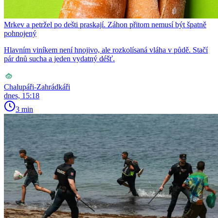
Mrkev a petržel po dešti praskají. Záhon přitom nemusí být špatně
pohnojený
Hlavním viníkem není hnojivo, ale rozkolísaná vláha v půdě. Stačí
pár dnů sucha a jeden vydatný déšť.
Chalupáři-Zahrádkáři
dnes, 15:18
3 min