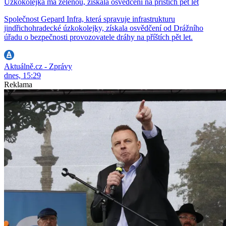
Úzkokolejka má zelenou, získala osvědčení na příštích pět let
Společnost Gepard Infra, která spravuje infrastrukturu
jindřichohradecké úzkokolejky, získala osvědčení od Drážního
úřadu o bezpečnosti provozovatele dráhy na příštích pět let.
Aktuálně.cz - Zprávy
dnes, 15:29
Reklama