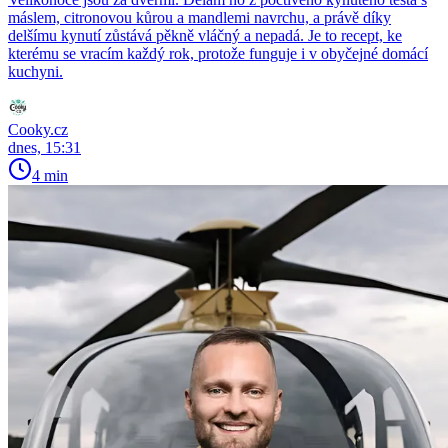
máslem, citronovou kůrou a mandlemi navrchu, a právě díky
delšímu kynutí zůstává pěkně vláčný a nepadá. Je to recept, ke
kterému se vracím každý rok, protože funguje i v obyčejné domácí
kuchyni.
Cooky.cz
dnes, 15:31
4 min