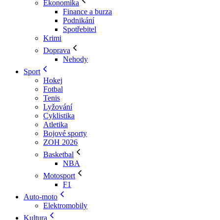
Ekonomika
Finance a burza
Podnikání
Spotřebitel
Krimi
Doprava
Nehody
Sport
Hokej
Fotbal
Tenis
Lyžování
Cyklistika
Atletika
Bojové sporty
ZOH 2026
Basketbal
NBA
Motosport
F1
Auto-moto
Elektromobily
Kultura