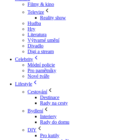
Filmy & kino
Televize
Reality show
Hudba
Hry
Literatura
Výtvarné umění
Divadlo
Digi a stream
Celebrity
Módní policie
Pro pamětníky
Nové tváře
Lifestyle
Cestování
Destinace
Rady na cesty
Bydlení
Interiery
Rady do domu
DIY
Pro kutily