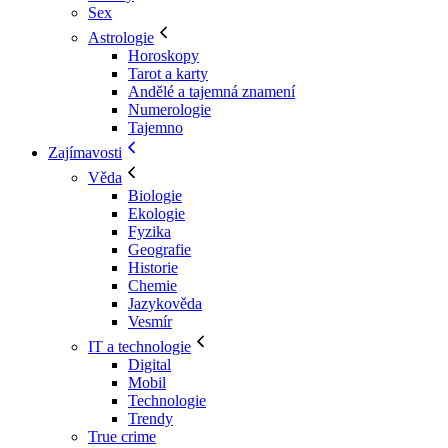
Sex
Astrologie
Horoskopy
Tarot a karty
Andělé a tajemná znamení
Numerologie
Tajemno
Zajímavosti
Věda
Biologie
Ekologie
Fyzika
Geografie
Historie
Chemie
Jazykověda
Vesmír
IT a technologie
Digital
Mobil
Technologie
Trendy
True crime