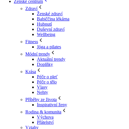
Ženské centrum
Zdraví
Ženské zdraví
Babiččina lékárna
Hubnutí
Duševní zdraví
Wellbeing
Fitness
Jóga a pilates
Módní trendy
Aktuální trendy
Doplňky
Krása
Péče o pleť
Péče o tělo
Vlasy
Nehty
Příběhy ze života
Inspirativní ženy
Rodina & komunita
Výchova
Přátelství
Vztahy