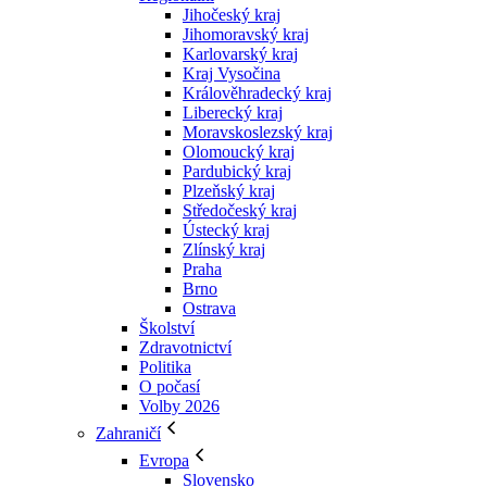
Jihočeský kraj
Jihomoravský kraj
Karlovarský kraj
Kraj Vysočina
Králověhradecký kraj
Liberecký kraj
Moravskoslezský kraj
Olomoucký kraj
Pardubický kraj
Plzeňský kraj
Středočeský kraj
Ústecký kraj
Zlínský kraj
Praha
Brno
Ostrava
Školství
Zdravotnictví
Politika
O počasí
Volby 2026
Zahraničí
Evropa
Slovensko