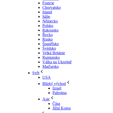
Francie
Chorvatsko
Island
Itálie
Německo
Polsko
Rakousko
Řecko
Rusko
Španělsko
Švédsko
Velká Británie
Rumunsko
Válka na Ukrajině
Maďarsko
Svět
USA
Blízký východ
Izrael
Palestina
Asie
Čína
Jižní Korea