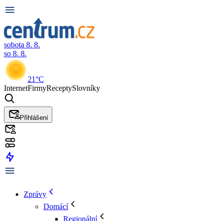
sobota 8. 8.
so 8. 8.
21°C
Internet
Firmy
Recepty
Slovníky
Přihlášení
Zprávy
Domácí
Regionální