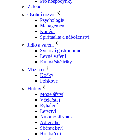
Pro hospodyňky
Zahrada
Osobní rozvoj
Psychologie
Management
Kariéra
Spiritualita a náboženství
Jídlo a vaření
Světová gastronomie
Levné vaření
Kulinářské triky
Mazlíčci
Kočky
Pejskové
Hobby
Modelářství
Včelařství
Rybaření
Letectví
Automobilismus
Adrenalin
Sběratelství
Houbaření