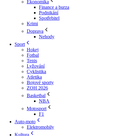
Ekonomika
Finance a burza
Podnikání
Spotřebitel
Krimi
Doprava
Nehody
Sport
Hokej
Fotbal
Tenis
Lyžování
Cyklistika
Atletika
Bojové sporty
ZOH 2026
Basketbal
NBA
Motosport
F1
Auto-moto
Elektromobily
Kultura