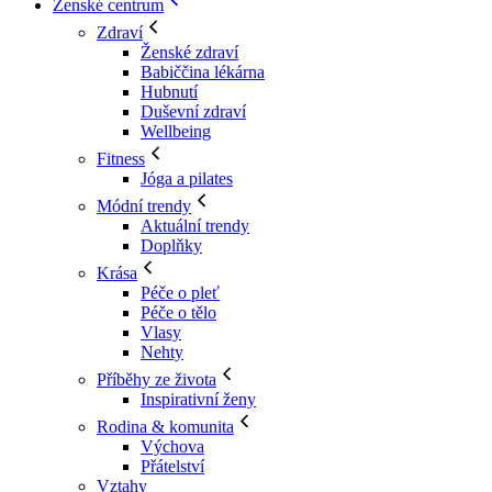
Ženské centrum
Zdraví
Ženské zdraví
Babiččina lékárna
Hubnutí
Duševní zdraví
Wellbeing
Fitness
Jóga a pilates
Módní trendy
Aktuální trendy
Doplňky
Krása
Péče o pleť
Péče o tělo
Vlasy
Nehty
Příběhy ze života
Inspirativní ženy
Rodina & komunita
Výchova
Přátelství
Vztahy