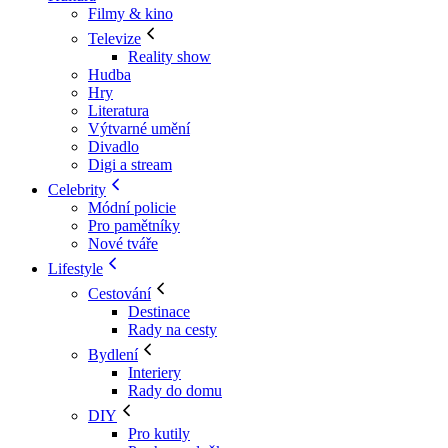
Filmy & kino
Televize
Reality show
Hudba
Hry
Literatura
Výtvarné umění
Divadlo
Digi a stream
Celebrity
Módní policie
Pro pamětníky
Nové tváře
Lifestyle
Cestování
Destinace
Rady na cesty
Bydlení
Interiery
Rady do domu
DIY
Pro kutily