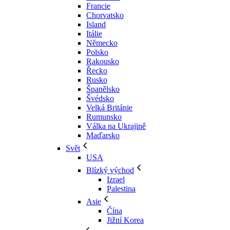
Francie
Chorvatsko
Island
Itálie
Německo
Polsko
Rakousko
Řecko
Rusko
Španělsko
Švédsko
Velká Británie
Rumunsko
Válka na Ukrajině
Maďarsko
Svět
USA
Blízký východ
Izrael
Palestina
Asie
Čína
Jižní Korea