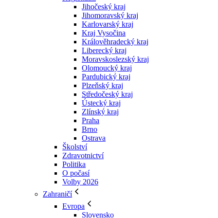
Jihočeský kraj
Jihomoravský kraj
Karlovarský kraj
Kraj Vysočina
Králověhradecký kraj
Liberecký kraj
Moravskoslezský kraj
Olomoucký kraj
Pardubický kraj
Plzeňský kraj
Středočeský kraj
Ústecký kraj
Zlínský kraj
Praha
Brno
Ostrava
Školství
Zdravotnictví
Politika
O počasí
Volby 2026
Zahraničí
Evropa
Slovensko