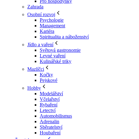
Pro hospodyňky
Zahrada
Osobní rozvoj
Psychologie
Management
Kariéra
Spiritualita a náboženství
Jídlo a vaření
Světová gastronomie
Levné vaření
Kulinářské triky
Mazlíčci
Kočky
Pejskové
Hobby
Modelářství
Včelařství
Rybaření
Letectví
Automobilismus
Adrenalin
Sběratelství
Houbaření