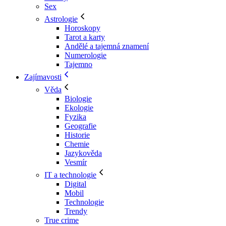
Sex
Astrologie
Horoskopy
Tarot a karty
Andělé a tajemná znamení
Numerologie
Tajemno
Zajímavosti
Věda
Biologie
Ekologie
Fyzika
Geografie
Historie
Chemie
Jazykověda
Vesmír
IT a technologie
Digital
Mobil
Technologie
Trendy
True crime