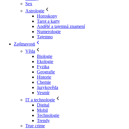
Sex
Astrologie
Horoskopy
Tarot a karty
Andělé a tajemná znamení
Numerologie
Tajemno
Zajímavosti
Věda
Biologie
Ekologie
Fyzika
Geografie
Historie
Chemie
Jazykověda
Vesmír
IT a technologie
Digital
Mobil
Technologie
Trendy
True crime