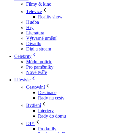
Filmy & kino
Televize
Reality show
Hudba
Hry
Literatura
Výtvarné umění
Divadlo
Digi a stream
Celebrity
Módní policie
Pro pamětníky
Nové tváře
Lifestyle
Cestování
Destinace
Rady na cesty
Bydlení
Interiery
Rady do domu
DIY
Pro kutily