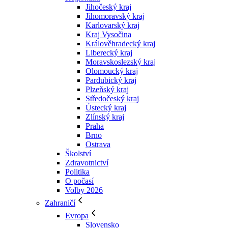
Jihočeský kraj
Jihomoravský kraj
Karlovarský kraj
Kraj Vysočina
Králověhradecký kraj
Liberecký kraj
Moravskoslezský kraj
Olomoucký kraj
Pardubický kraj
Plzeňský kraj
Středočeský kraj
Ústecký kraj
Zlínský kraj
Praha
Brno
Ostrava
Školství
Zdravotnictví
Politika
O počasí
Volby 2026
Zahraničí
Evropa
Slovensko