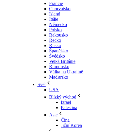
Francie
Chorvatsko
Island
Itálie
Německo
Polsko
Rakousko
Řecko
Rusko
Španělsko
Švédsko
Velká Británie
Rumunsko
Válka na Ukrajině
Maďarsko
Svět
USA
Blízký východ
Izrael
Palestina
Asie
Čína
Jižní Korea