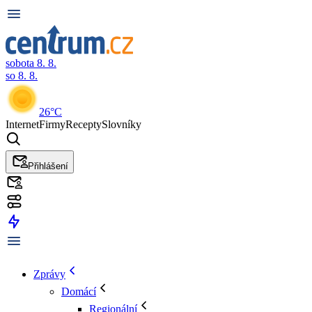
sobota 8. 8.
so 8. 8.
26°C
Internet
Firmy
Recepty
Slovníky
Přihlášení
Zprávy
Domácí
Regionální