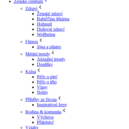
Ženské centrum
Zdraví
Ženské zdraví
Babiččina lékárna
Hubnutí
Duševní zdraví
Wellbeing
Fitness
Jóga a pilates
Módní trendy
Aktuální trendy
Doplňky
Krása
Péče o pleť
Péče o tělo
Vlasy
Nehty
Příběhy ze života
Inspirativní ženy
Rodina & komunita
Výchova
Přátelství
Vztahy