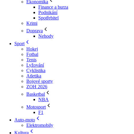
Ekonomika
Finance a burza
Podnikání
Spotřebitel
Krimi
Doprava
Nehody
Sport
Hokej
Fotbal
Tenis
Lyžování
Cyklistika
Atletika
Bojové sporty
ZOH 2026
Basketbal
NBA
Motosport
F1
Auto-moto
Elektromobily
Kultura