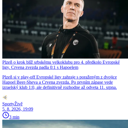
Plzeň o krok blíž srbskému velkoklubu pro 4. předkolo Evropské
ligy. Crvena zvezda padla 0:1 s Hapoelem
Plzeň si v play-off Evropské ligy zahraje s poraženým z dvojice
Hapoel Beer-Sheva a Crvena zvezda. Po prvním zápase vede
izraelský klub 1:0, ale definitivně rozhodne až odveta 11. srpna.
SportyŽivě
5. 8. 2026, 19:09
3 min