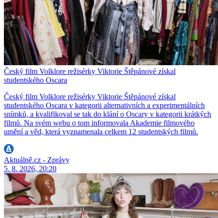
Český film Volklore režisérky Viktorie Štěpánové získal
studentského Oscara
Český film Volklore režisérky Viktorie Štěpánové získal
studentského Oscara v kategorii alternativních a experimentálních
snímků, a kvalifikoval se tak do klání o Oscary v kategorii krátkých
filmů. Na svém webu o tom informovala Akademie filmového
umění a věd, která vyznamenala celkem 12 studentských filmů.
Aktuálně.cz - Zprávy
5. 8. 2026, 20:20