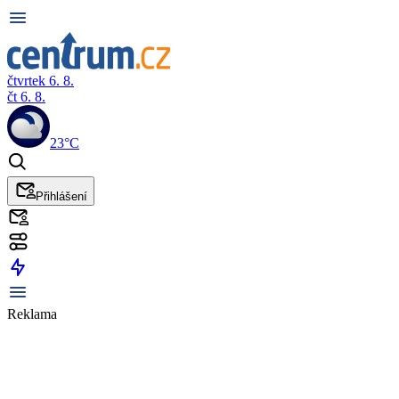
čtvrtek 6. 8.
čt 6. 8.
23°C
Přihlášení
Reklama