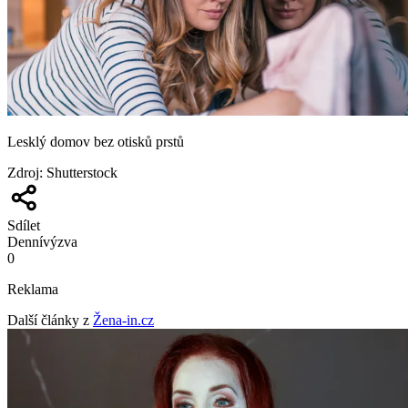
Lesklý domov bez otisků prstů
Zdroj
:
Shutterstock
Sdílet
Denní
výzva
0
Reklama
Další články z
Žena-in.cz