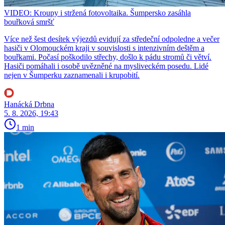
VIDEO: Kroupy i stržená fotovoltaika. Šumpersko zasáhla
bouřková smršť
Více než šest desítek výjezdů evidují za středeční odpoledne a večer
hasiči v Olomouckém kraji v souvislosti s intenzivním deštěm a
bouřkami. Počasí poškodilo střechy, došlo k pádu stromů či větví.
Hasiči pomáhali i osobě uvězněné na mysliveckém posedu. Lidé
nejen v Šumperku zaznamenali i krupobití.
Hanácká Drbna
5. 8. 2026, 19:43
1 min