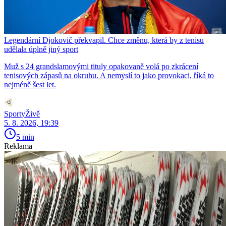
Legendární Djokovič překvapil. Chce změnu, která by z tenisu
udělala úplně jiný sport
Muž s 24 grandslamovými tituly opakovaně volá po zkrácení
tenisových zápasů na okruhu. A nemyslí to jako provokaci, říká to
nejméně šest let.
SportyŽivě
5. 8. 2026, 19:39
5 min
Reklama