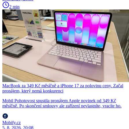
2 min
MacBook za 349 Kč měsíčně a iPhone 17 za polovinu ceny. Začal
pronájem, který nemá konkurenci
Mobil Pohotovost spustila pronájem Apple novinek od 349 Kč
měsíčně. Po skončení smlouvy ale zařízení nevlastníte, vracíte ho.
Mobify.cz
5. 8. 2026, 20:08