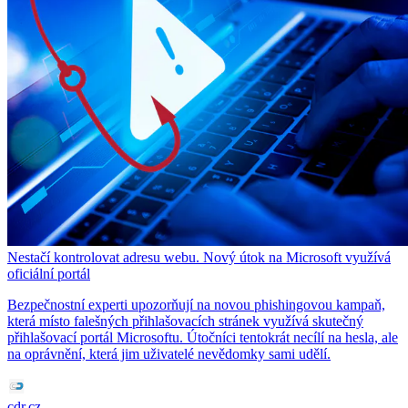
Nestačí kontrolovat adresu webu. Nový útok na Microsoft využívá
oficiální portál
Bezpečnostní experti upozorňují na novou phishingovou kampaň,
která místo falešných přihlašovacích stránek využívá skutečný
přihlašovací portál Microsoftu. Útočníci tentokrát necílí na hesla, ale
na oprávnění, která jim uživatelé nevědomky sami udělí.
cdr.cz