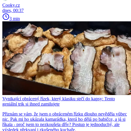
Cooky.cz
dnes, 00:37
3 min
Vynikající obrácený řízek, který klasiku strčí do kapsy: Tento
geniální trik si ihned zamilujete
Přiznám se vám, že jsem o obráceném řízku dlouho nevěděla vůbec
nic. Pak mi ho ukázala kamarádka, která ho dělá po babičce, a já si
říkala - proč jsem to nezkoušela dřív? Postup je jednoduchý, ale
výsledek překvapí i zkušeného kuchaře.