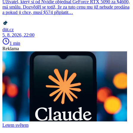
Uživatel, který si od Nvidie objednal GeForce RTX 5090 za $4600,
má smůlu. Dozvěděl se totiž, že za tuto cenu mu již nebude prodána
a pokud ji chce, musí $574 připlatit…
diit.cz
5. 8. 2026, 22:00
1 min
Reklama
Letem světem