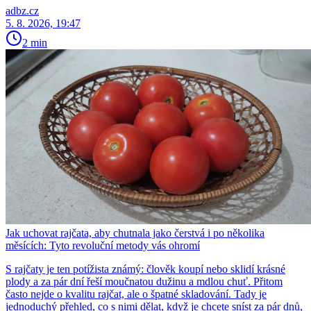
adbz.cz
5. 8. 2026, 19:47
2 min
Jak uchovat rajčata, aby chutnala jako čerstvá i po několika
měsících: Tyto revoluční metody vás ohromí
S rajčaty je ten potížista známý: člověk koupí nebo sklidí krásné
plody a za pár dní řeší moučnatou dužinu a mdlou chuť. Přitom
často nejde o kvalitu rajčat, ale o špatné skladování. Tady je
jednoduchý přehled, co s nimi dělat, když je chcete sníst za pár dnů,