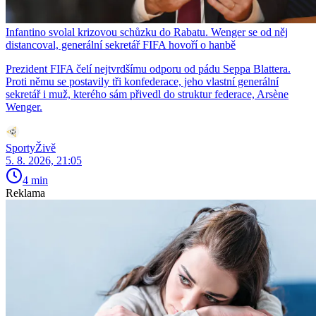
Infantino svolal krizovou schůzku do Rabatu. Wenger se od něj
distancoval, generální sekretář FIFA hovoří o hanbě
Prezident FIFA čelí nejtvrdšímu odporu od pádu Seppa Blattera.
Proti němu se postavily tři konfederace, jeho vlastní generální
sekretář i muž, kterého sám přivedl do struktur federace, Arsène
Wenger.
SportyŽivě
5. 8. 2026, 21:05
4 min
Reklama