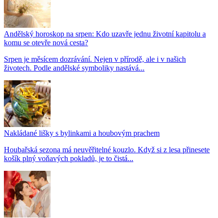
Andělský horoskop na srpen: Kdo uzavře jednu životní kapitolu a
komu se otevře nová cesta?
Srpen je měsícem dozrávání. Nejen v přírodě, ale i v našich
životech. Podle andělské symboliky nastává...
Nakládané lišky s bylinkami a houbovým prachem
Houbařská sezona má neuvěřitelné kouzlo. Když si z lesa přinesete
košík plný voňavých pokladů, je to čistá...