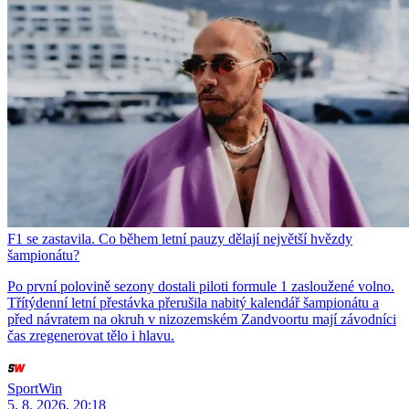
F1 se zastavila. Co během letní pauzy dělají největší hvězdy
šampionátu?
Po první polovině sezony dostali piloti formule 1 zasloužené volno.
Třítýdenní letní přestávka přerušila nabitý kalendář šampionátu a
před návratem na okruh v nizozemském Zandvoortu mají závodníci
čas zregenerovat tělo i hlavu.
SportWin
5. 8. 2026, 20:18