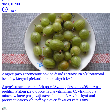
dnes, 01:00
1 min
Angrešt jako zapomenutý poklad české zahrady: Nabízí zdravotní
benefity, kterými překoná i řadu drahých léků
Angrešt roste na zahradách po celé zemi, přesto ho většina z nás
přehlíží. Přitom jde o ovoce nabité vitaminem C, vlákninou a
minerály, které prospívají trávení i imunitě. A v kuchyni umí
překvapit daleko víc, než by člověk čekal od keře s trny.