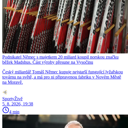
Podnikatel Němec s majetkem 20 miliard koupil norskou značku
běžek Madshus. Část výroby přesune na Vysočinu
Český miliardář Tomáš Němec kupuje nejstarší fungující lyžařskou
továrnu na světě, a má pro ni připravenou fabriku v Novém Městě
na Moravě.
SportyŽivě
5. 8. 2026, 19:38
4 min