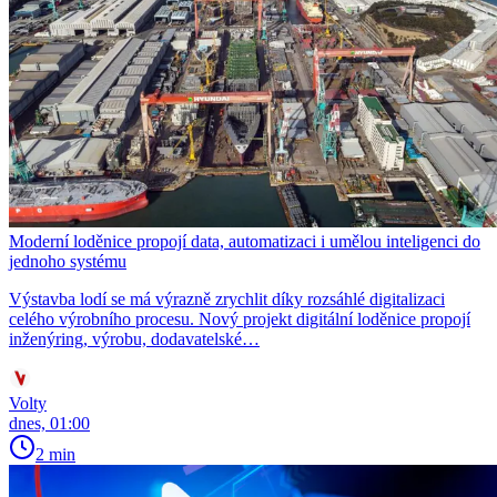
Moderní loděnice propojí data, automatizaci i umělou inteligenci do
jednoho systému
Výstavba lodí se má výrazně zrychlit díky rozsáhlé digitalizaci
celého výrobního procesu. Nový projekt digitální loděnice propojí
inženýring, výrobu, dodavatelské…
Volty
dnes, 01:00
2 min