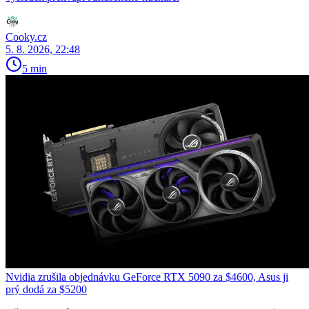
Cooky.cz
5. 8. 2026, 22:48
5 min
Nvidia zrušila objednávku GeForce RTX 5090 za $4600, Asus ji
prý dodá za $5200