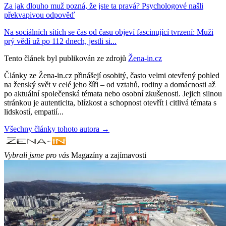
Za jak dlouho muž pozná, že jste ta pravá? Psychologové našli
překvapivou odpověď
Na sociálních sítích se čas od času objeví fascinující tvrzení: Muži
prý vědí už po 112 dnech, jestli si...
Tento článek byl publikován ze zdrojů
Žena-in.cz
Články ze Žena-in.cz přinášejí osobitý, často velmi otevřený pohled
na ženský svět v celé jeho šíři – od vztahů, rodiny a domácnosti až
po aktuální společenská témata nebo osobní zkušenosti. Jejich silnou
stránkou je autenticita, blízkost a schopnost otevřít i citlivá témata s
lidskostí, empatií...
Všechny články tohoto autora →
Vybrali jsme pro vás
Magazíny a zajímavosti