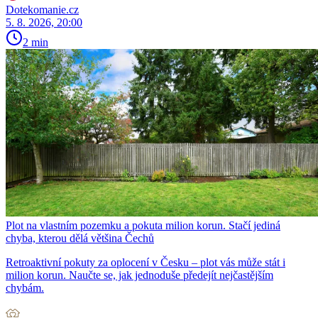
Dotekomanie.cz
5. 8. 2026, 20:00
2 min
Plot na vlastním pozemku a pokuta milion korun. Stačí jediná
chyba, kterou dělá většina Čechů
Retroaktivní pokuty za oplocení v Česku – plot vás může stát i
milion korun. Naučte se, jak jednoduše předejít nejčastějším
chybám.