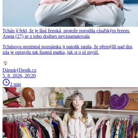
Tchán jí řekl, že je líná ženská, protože porodila císařským řezem.
Aneta (27) se z toho dodnes nevzpamatovala
Tchánova nemístná poznámka ji natolik ranila, že přemýšlí nad tím,
zda je opravdu tak špatná matka, jak si o ní myslí.
DámskýDeník.cz
5. 8. 2026, 20:20
2 min