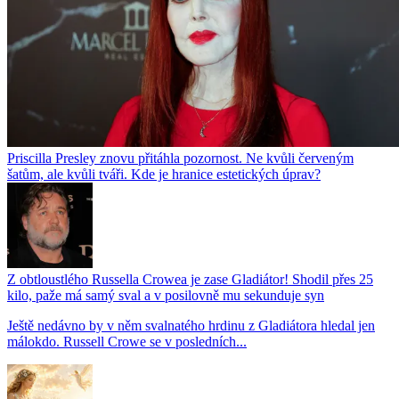
Priscilla Presley znovu přitáhla pozornost. Ne kvůli červeným
šatům, ale kvůli tváři. Kde je hranice estetických úprav?
Z obtloustlého Russella Crowea je zase Gladiátor! Shodil přes 25
kilo, paže má samý sval a v posilovně mu sekunduje syn
Ještě nedávno by v něm svalnatého hrdinu z Gladiátora hledal jen
málokdo. Russell Crowe se v posledních...