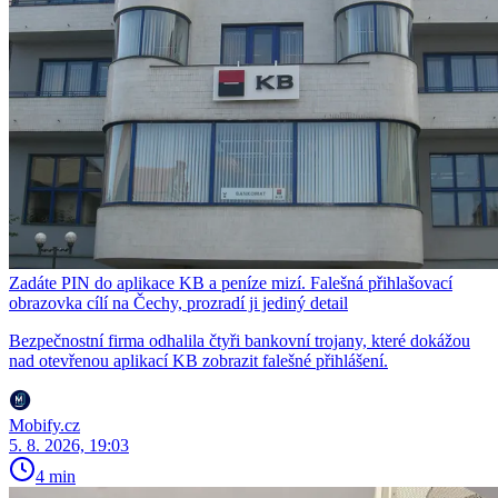
Zadáte PIN do aplikace KB a peníze mizí. Falešná přihlašovací
obrazovka cílí na Čechy, prozradí ji jediný detail
Bezpečnostní firma odhalila čtyři bankovní trojany, které dokážou
nad otevřenou aplikací KB zobrazit falešné přihlášení.
Mobify.cz
5. 8. 2026, 19:03
4 min