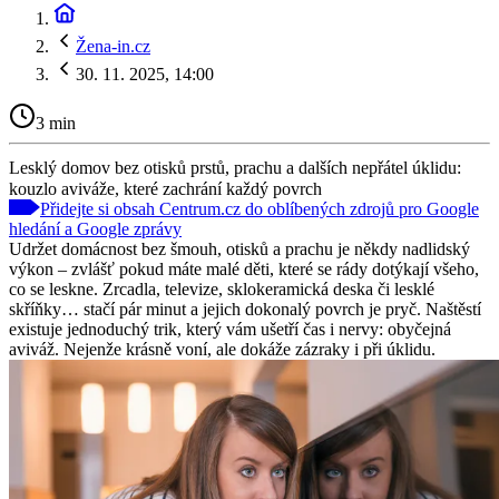
Žena-in.cz
30. 11. 2025, 14:00
3 min
Lesklý domov bez otisků prstů, prachu a dalších nepřátel úklidu:
kouzlo aviváže, které zachrání každý povrch
Přidejte si obsah Centrum.cz do oblíbených zdrojů pro Google
hledání a Google zprávy
Udržet domácnost bez šmouh, otisků a prachu je někdy nadlidský
výkon – zvlášť pokud máte malé děti, které se rády dotýkají všeho,
co se leskne. Zrcadla, televize, sklokeramická deska či lesklé
skříňky… stačí pár minut a jejich dokonalý povrch je pryč. Naštěstí
existuje jednoduchý trik, který vám ušetří čas i nervy: obyčejná
aviváž. Nejenže krásně voní, ale dokáže zázraky i při úklidu.