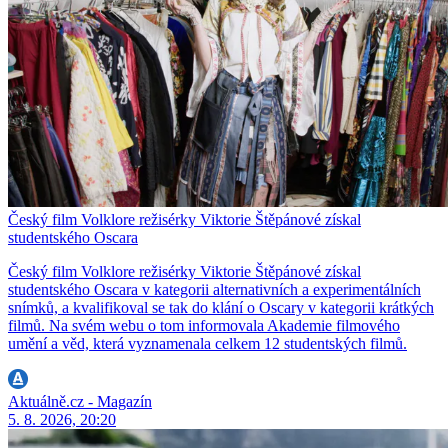
Český film Volklore režisérky Viktorie Štěpánové získal
studentského Oscara
Český film Volklore režisérky Viktorie Štěpánové získal
studentského Oscara v kategorii alternativních a experimentálních
snímků, a kvalifikoval se tak do klání o Oscary v kategorii krátkých
filmů. Na svém webu o tom informovala Akademie filmového
umění a věd, která vyznamenala celkem 12 studentských filmů.
Aktuálně.cz - Magazín
5. 8. 2026, 20:20