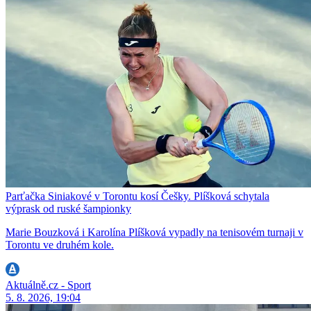
Parťačka Siniakové v Torontu kosí Češky. Plíšková schytala
výprask od ruské šampionky
Marie Bouzková i Karolína Plíšková vypadly na tenisovém turnaji v
Torontu ve druhém kole.
Aktuálně.cz - Sport
5. 8. 2026, 19:04