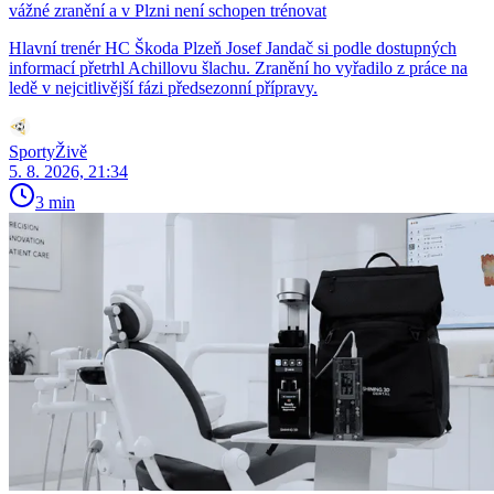
vážné zranění a v Plzni není schopen trénovat
Hlavní trenér HC Škoda Plzeň Josef Jandač si podle dostupných
informací přetrhl Achillovu šlachu. Zranění ho vyřadilo z práce na
ledě v nejcitlivější fázi předsezonní přípravy.
SportyŽivě
5. 8. 2026, 21:34
3 min