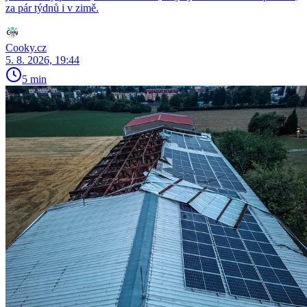
za pár týdnů i v zimě.
Cooky.cz
5. 8. 2026, 19:44
5 min