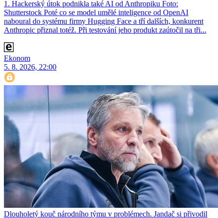
1. Hackerský útok podnikla také AI od Anthropiku Foto:
Shutterstock Poté co se model umělé inteligence od OpenAI
naboural do systému firmy Hugging Face a tří dalších, konkurent
Anthro­pic přiznal totéž. Při testování jeho produkt zaútočil na tři...
Ekonom
5. 8. 2026, 22:00
Dlouholetý kouč národního týmu v problémech. Jandač si přivodil