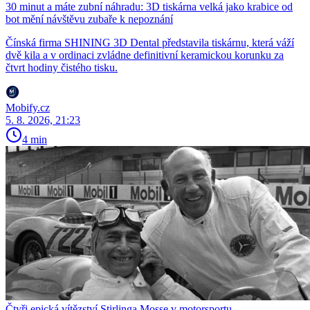
30 minut a máte zubní náhradu: 3D tiskárna velká jako krabice od
bot mění návštěvu zubaře k nepoznání
Čínská firma SHINING 3D Dental představila tiskárnu, která váží
dvě kila a v ordinaci zvládne definitivní keramickou korunku za
čtvrt hodiny čistého tisku.
Mobify.cz
5. 8. 2026, 21:23
4 min
Čtyři epická vítězství Stirlinga Mosse v motorsportu