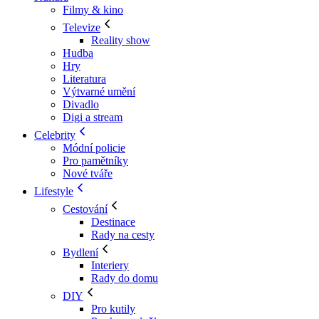
Filmy & kino
Televize
Reality show
Hudba
Hry
Literatura
Výtvarné umění
Divadlo
Digi a stream
Celebrity
Módní policie
Pro pamětníky
Nové tváře
Lifestyle
Cestování
Destinace
Rady na cesty
Bydlení
Interiery
Rady do domu
DIY
Pro kutily