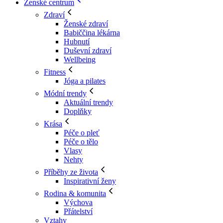
Ženské centrum
Zdraví
Ženské zdraví
Babiččina lékárna
Hubnutí
Duševní zdraví
Wellbeing
Fitness
Jóga a pilates
Módní trendy
Aktuální trendy
Doplňky
Krása
Péče o pleť
Péče o tělo
Vlasy
Nehty
Příběhy ze života
Inspirativní ženy
Rodina & komunita
Výchova
Přátelství
Vztahy