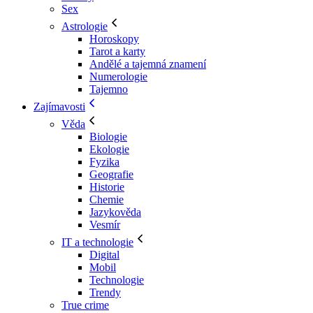
Sex
Astrologie
Horoskopy
Tarot a karty
Andělé a tajemná znamení
Numerologie
Tajemno
Zajímavosti
Věda
Biologie
Ekologie
Fyzika
Geografie
Historie
Chemie
Jazykověda
Vesmír
IT a technologie
Digital
Mobil
Technologie
Trendy
True crime