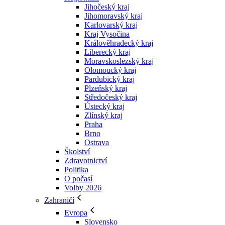
Jihočeský kraj
Jihomoravský kraj
Karlovarský kraj
Kraj Vysočina
Králověhradecký kraj
Liberecký kraj
Moravskoslezský kraj
Olomoucký kraj
Pardubický kraj
Plzeňský kraj
Středočeský kraj
Ústecký kraj
Zlínský kraj
Praha
Brno
Ostrava
Školství
Zdravotnictví
Politika
O počasí
Volby 2026
Zahraničí
Evropa
Slovensko