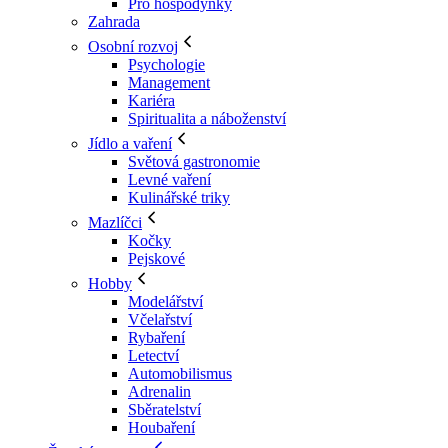
Pro hospodyňky
Zahrada
Osobní rozvoj
Psychologie
Management
Kariéra
Spiritualita a náboženství
Jídlo a vaření
Světová gastronomie
Levné vaření
Kulinářské triky
Mazlíčci
Kočky
Pejskové
Hobby
Modelářství
Včelařství
Rybaření
Letectví
Automobilismus
Adrenalin
Sběratelství
Houbaření