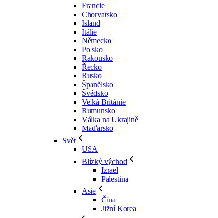
Francie
Chorvatsko
Island
Itálie
Německo
Polsko
Rakousko
Řecko
Rusko
Španělsko
Švédsko
Velká Británie
Rumunsko
Válka na Ukrajině
Maďarsko
Svět
USA
Blízký východ
Izrael
Palestina
Asie
Čína
Jižní Korea