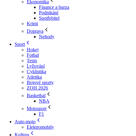
Ekonomika
Finance a burza
Podnikání
Spotřebitel
Krimi
Doprava
Nehody
Sport
Hokej
Fotbal
Tenis
Lyžování
Cyklistika
Atletika
Bojové sporty
ZOH 2026
Basketbal
NBA
Motosport
F1
Auto-moto
Elektromobily
Kultura