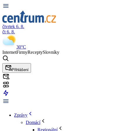
čtvrtek 6. 8.
čt 6. 8.
30°C
Internet
Firmy
Recepty
Slovníky
Přihlášení
Zprávy
Domácí
Regionální