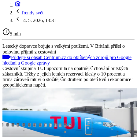
Trendy svět
14. 5. 2026, 13:31
5 min
Letecký dopravce bojuje s velkými potížemi. V Británii přišel o
polovinu příjmů z cestování
Přidejte si obsah Centrum.cz do oblíbených zdrojů pro Google
hledání a Google zprávy
Cestovní skupina TUI upozornila na opatrnější chování britských
zákazníků. Tržby z jejich letních rezervací klesly o 10 procent a
firma zároveň mluví o složitějším druhém pololetí kvůli ekonomice i
geopolitickému napětí.