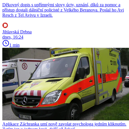
Děkovný dopis s upřímnými slovy úcty, uznání, díků za pomoc a
přístup dostali dálniční policisté z Velkého Beranova. Poslal ho Avi
Resch z Tel Avivu v Izraeli.
Jihlavská Drbna
dnes, 16:24
1 min
Aplikace Záchranka umí nově zavolat psychologa jedním kliknutím.