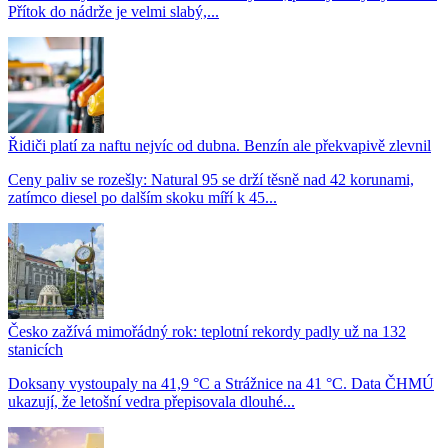
Přítok do nádrže je velmi slabý,...
Řidiči platí za naftu nejvíc od dubna. Benzín ale překvapivě zlevnil
Ceny paliv se rozešly: Natural 95 se drží těsně nad 42 korunami,
zatímco diesel po dalším skoku míří k 45...
Česko zažívá mimořádný rok: teplotní rekordy padly už na 132
stanicích
Doksany vystoupaly na 41,9 °C a Strážnice na 41 °C. Data ČHMÚ
ukazují, že letošní vedra přepisovala dlouhé...