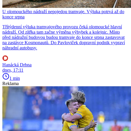
U olomouckého nádraží nepojedou tramvaje. Výluka potrvá až do
konce srpna
Třítýdenní výluka tramvajového provozu čeká olomoucké hlavní
nádraží. Od zítřka tam začne výměna výhybek a kolejnic. Místo
před nádražní budovou budou tramvaje do konce srpna zastavovat
na zastávce Kosmonautů. Do Pavloviček dopravní podnik vypraví
náhradní autobusy.
Hanácká Drbna
dnes, 17:11
1 min
Reklama