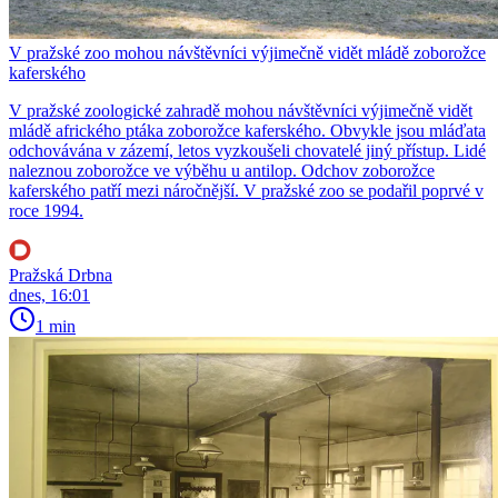
V pražské zoo mohou návštěvníci výjimečně vidět mládě zoborožce
kaferského
V pražské zoologické zahradě mohou návštěvníci výjimečně vidět
mládě afrického ptáka zoborožce kaferského. Obvykle jsou mláďata
odchovávána v zázemí, letos vyzkoušeli chovatelé jiný přístup. Lidé
naleznou zoborožce ve výběhu u antilop. Odchov zoborožce
kaferského patří mezi náročnější. V pražské zoo se podařil poprvé v
roce 1994.
Pražská Drbna
dnes, 16:01
1 min