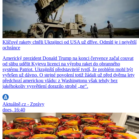
Klíčové rakety chtěli Ukrajinci od USA už dříve. Odmítl je i největší
ochránce
Americký prezident Donald Trump na konci července začal couvat
od slibu udělit Kyjevu licenci na výrobu raket do obranného
systému Patriot. Ukrajinští představitelé tvrdí, že problém mohl být
vyřešen už dávno. O stejné povolení totiž žádali už před dvěma lety
předchozí americkou vládu: z Washingtonu však tehdy bez
jakéhokoliv vysvětlení dorazilo strohé „ne“.
Aktuálně.cz - Zprávy
dnes, 16:40