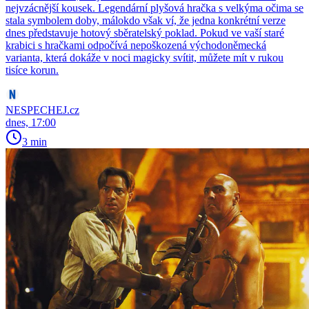
nejvzácnější kousek. Legendární plyšová hračka s velkýma očima se
stala symbolem doby, málokdo však ví, že jedna konkrétní verze
dnes představuje hotový sběratelský poklad. Pokud ve vaší staré
krabici s hračkami odpočívá nepoškozená východoněmecká
varianta, která dokáže v noci magicky svítit, můžete mít v rukou
tisíce korun.
NESPECHEJ.cz
dnes, 17:00
3 min