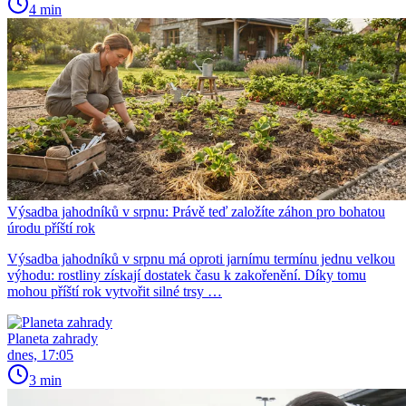
4 min
Výsadba jahodníků v srpnu: Právě teď založíte záhon pro bohatou
úrodu příští rok
Výsadba jahodníků v srpnu má oproti jarnímu termínu jednu velkou
výhodu: rostliny získají dostatek času k zakořenění. Díky tomu
mohou příští rok vytvořit silné trsy …
Planeta zahrady
dnes, 17:05
3 min