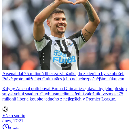
Arsenal dal 75 milionů liber za záložníka, bez kterého by se obešel.
Právě proto může být Guimarães jeho nejnebezpečnějším nákupem
Kdyby Arsenal potřeboval Bruna Guimarãese, dával by jeho přestup
smysl velmi snadno. Chybí vám elitní střední záložník, vezmete 75
milionů liber a koupíte jednoho z nejlepších v Premier League.
Vše o sportu
dnes, 17:21
5 min