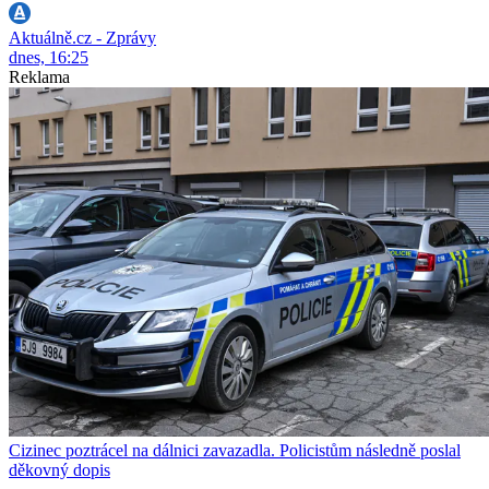
Aktuálně.cz - Zprávy
dnes, 16:25
Reklama
Cizinec poztrácel na dálnici zavazadla. Policistům následně poslal
děkovný dopis