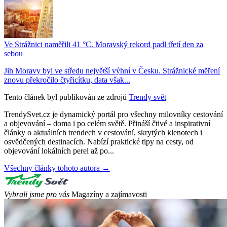
Ve Strážnici naměřili 41 °C. Moravský rekord padl třetí den za
sebou
Jih Moravy byl ve středu největší výhní v Česku. Strážnické měření
znovu překročilo čtyřicítku, data však...
Tento článek byl publikován ze zdrojů
Trendy svět
TrendySvet.cz je dynamický portál pro všechny milovníky cestování
a objevování – doma i po celém světě. Přináší čtivé a inspirativní
články o aktuálních trendech v cestování, skrytých klenotech i
osvědčených destinacích. Nabízí praktické tipy na cesty, od
objevování lokálních perel až po...
Všechny články tohoto autora →
Vybrali jsme pro vás
Magazíny a zajímavosti