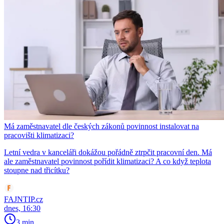
Má zaměstnavatel dle českých zákonů povinnost instalovat na
pracovišti klimatizaci?
Letní vedra v kanceláři dokážou pořádně ztrpčit pracovní den. Má
ale zaměstnavatel povinnost pořídit klimatizaci? A co když teplota
stoupne nad třicítku?
FAJNTIP.cz
dnes, 16:30
3 min