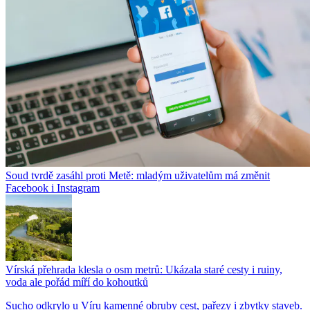
Soud tvrdě zasáhl proti Metě: mladým uživatelům má změnit
Facebook i Instagram
Vírská přehrada klesla o osm metrů: Ukázala staré cesty i ruiny,
voda ale pořád míří do kohoutků
Sucho odkrylo u Víru kamenné obruby cest, pařezy i zbytky staveb.