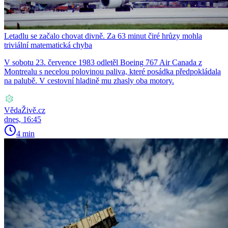
Letadlu se začalo chovat divně. Za 63 minut čiré hrůzy mohla
triviální matematická chyba
V sobotu 23. července 1983 odletěl Boeing 767 Air Canada z
Montrealu s necelou polovinou paliva, které posádka předpokládala
na palubě. V cestovní hladině mu zhasly oba motory.
VědaŽivě.cz
dnes, 16:45
4 min