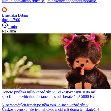
auta. Sledovaného řidiče se jim nakonec dopadnout podařilo.
Brněnská Drbna
dnes, 17:00
1 min
Reklama
Tohoto plyšáka mělo každé dítě v Československu. Kdo měl
speciálního svítícího, dostane dnes od sběratelů až 5000 Kč
V osmdesátých letech po něm toužilo snad každé dítě v
Československu, ale jen málokdo mohl mít doma ten skutečně