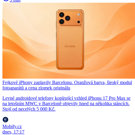
Fejkové iPhony zaplavily Barcelonu. Oranžová barva, široký modul
fotoaparátů a cena zlomek originálu
Levné androidové telefony kopírující vzhled iPhonu 17 Pro Max se
na letošním MWC v Barceloně objevily hned na několika stáncích.
Stojí od necelých 5 000 Kč.
Mobify.cz
dnes, 17:17