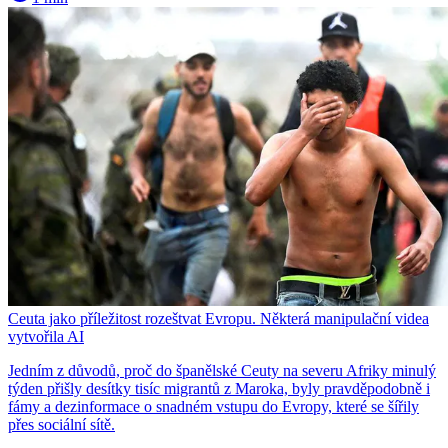
Ceuta jako příležitost rozeštvat Evropu. Některá manipulační videa
vytvořila AI
Jedním z důvodů, proč do španělské Ceuty na severu Afriky minulý
týden přišly desítky tisíc migrantů z Maroka, byly pravděpodobně i
fámy a dezinformace o snadném vstupu do Evropy, které se šířily
přes sociální sítě.