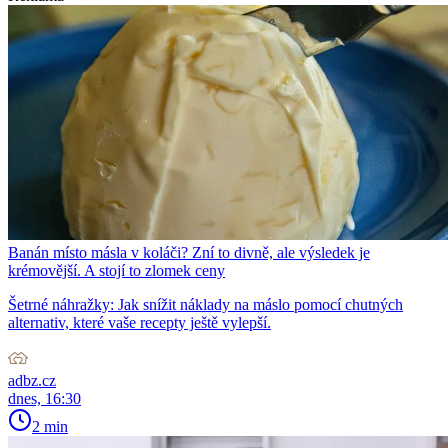
Banán místo másla v koláči? Zní to divně, ale výsledek je
krémovější. A stojí to zlomek ceny
Šetrné náhražky: Jak snížit náklady na máslo pomocí chutných
alternativ, které vaše recepty ještě vylepší.
adbz.cz
dnes, 16:30
2 min