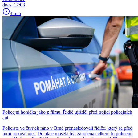
dnes, 17:03
3 min
Policejní honička jako z filmu. Řidič ujížděl před trojicí policejních
aut
Policisté ve čtvrtek ráno v Brně pronásledovali řidiče, který se před
nimi pokusil ujet. Do akce musela být zapojena celkem tři policejní