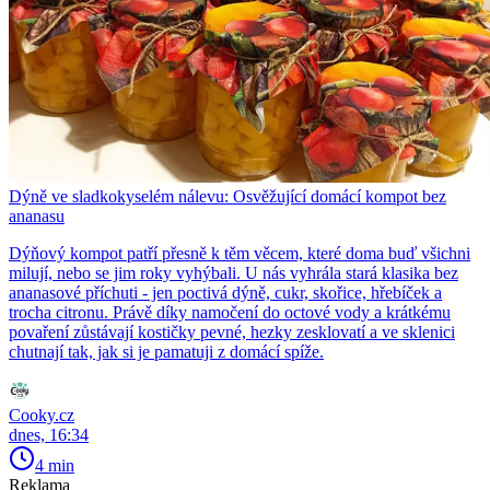
Dýně ve sladkokyselém nálevu: Osvěžující domácí kompot bez
ananasu
Dýňový kompot patří přesně k těm věcem, které doma buď všichni
milují, nebo se jim roky vyhýbali. U nás vyhrála stará klasika bez
ananasové příchuti - jen poctivá dýně, cukr, skořice, hřebíček a
trocha citronu. Právě díky namočení do octové vody a krátkému
povaření zůstávají kostičky pevné, hezky zesklovatí a ve sklenici
chutnají tak, jak si je pamatuji z domácí spíže.
Cooky.cz
dnes, 16:34
4 min
Reklama