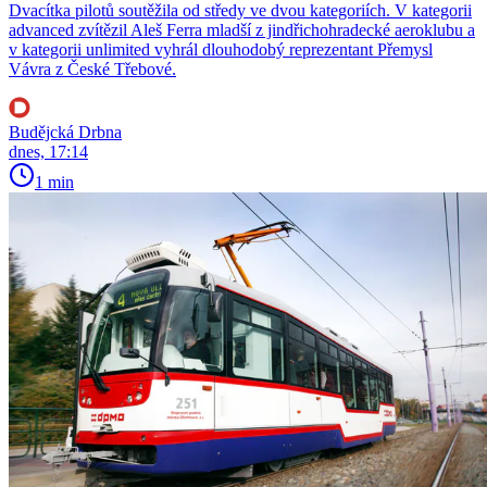
Dvacítka pilotů soutěžila od středy ve dvou kategoriích. V kategorii
advanced zvítězil Aleš Ferra mladší z jindřichohradecké aeroklubu a
v kategorii unlimited vyhrál dlouhodobý reprezentant Přemysl
Vávra z České Třebové.
Budějcká Drbna
dnes, 17:14
1 min