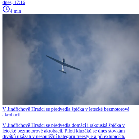
dnes, 17:16
4 min
V Jindřichově Hradci se předvedla špička v letecké bezmotorové
akrobacii
V Jindřichově Hradci se předvedla domácí i rakouská špička v
letecké bezmotorové akrobacii. Piloti kluzáků se dnes stovkám
diváků ukázali v nesoutěžní kategorii freestyle a při exhibicích.