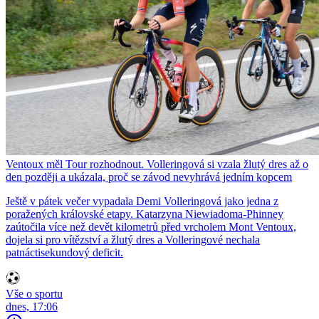
Ventoux měl Tour rozhodnout. Volleringová si vzala žlutý dres až o
den později a ukázala, proč se závod nevyhrává jedním kopcem
Ještě v pátek večer vypadala Demi Volleringová jako jedna z
poražených královské etapy. Katarzyna Niewiadoma-Phinney
zaútočila více než devět kilometrů před vrcholem Mont Ventoux,
dojela si pro vítězství a žlutý dres a Volleringové nechala
patnáctisekundový deficit.
Vše o sportu
dnes, 17:06