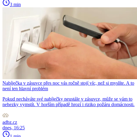
3 min
Nabíječka v zásuvce přes noc vás ročně stojí víc, než si myslíte. A to
není ten hlavní problém
Pokud necháváte své nabíječky neustále v zásuvce, může se vám to
nehezky vymstít. V horším případě hrozí i riziko požáru domácnosti.
adbz.cz
dnes, 16:25
1 min