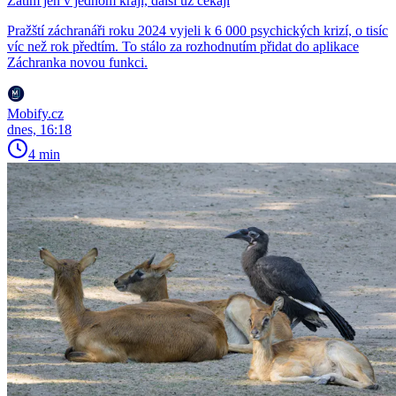
Zatím jen v jednom kraji, další už čekají
Pražští záchranáři roku 2024 vyjeli k 6 000 psychických krizí, o tisíc
víc než rok předtím. To stálo za rozhodnutím přidat do aplikace
Záchranka novou funkci.
Mobify.cz
dnes, 16:18
4 min