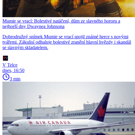
Mumie se vrací: Bolestivé natáčení, dům ze slavného hororu a
nejhorší dny Dwaynea Johnsona
Dobrodružný snímek Mumie se vrací spojil známé herce s novými
tvářemi. Zákulisí odhaluje bolestivé zranění hlavní hvězdy i skandál
se slavným skladatelem.
V Telce
dnes, 16:50
3 min