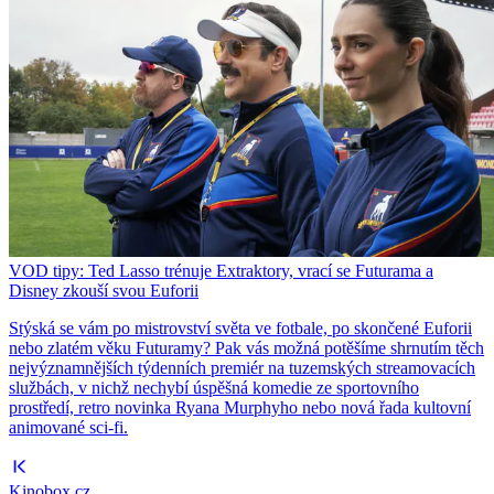
VOD tipy: Ted Lasso trénuje Extraktory, vrací se Futurama a
Disney zkouší svou Euforii
Stýská se vám po mistrovství světa ve fotbale, po skončené Euforii
nebo zlatém věku Futuramy? Pak vás možná potěšíme shrnutím těch
nejvýznamnějších týdenních premiér na tuzemských streamovacích
službách, v nichž nechybí úspěšná komedie ze sportovního
prostředí, retro novinka Ryana Murphyho nebo nová řada kultovní
animované sci-fi.
Kinobox.cz