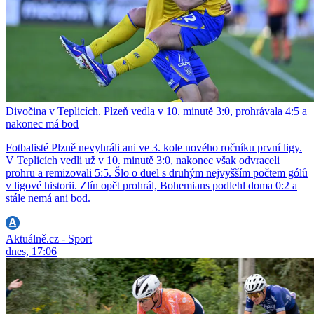
Divočina v Teplicích. Plzeň vedla v 10. minutě 3:0, prohrávala 4:5 a
nakonec má bod
Fotbalisté Plzně nevyhráli ani ve 3. kole nového ročníku první ligy.
V Teplicích vedli už v 10. minutě 3:0, nakonec však odvraceli
prohru a remizovali 5:5. Šlo o duel s druhým nejvyšším počtem gólů
v ligové historii. Zlín opět prohrál, Bohemians podlehl doma 0:2 a
stále nemá ani bod.
Aktuálně.cz - Sport
dnes, 17:06