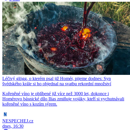
Léčivý glögg, o kterém psal již Homér, pijeme dodnes: Syn
švédského krále si ho objednal na svatbu rekordní množství
Kořeněné víno je oblíbené již více než 3000 let, dokonce i
Homérovo básnické dílo Ilias zmiňuje vojáky, kteří si vychutnávali
kořeněné víno s kozím sýrem.
NESPECHEJ.cz
dnes, 16:30