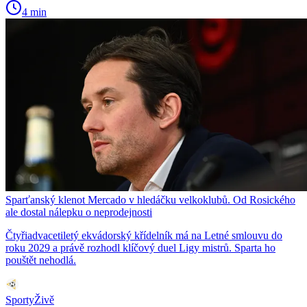
4 min
Sparťanský klenot Mercado v hledáčku velkoklubů. Od Rosického
ale dostal nálepku o neprodejnosti
Čtyřiadvacetiletý ekvádorský křídelník má na Letné smlouvu do
roku 2029 a právě rozhodl klíčový duel Ligy mistrů. Sparta ho
pouštět nehodlá.
SportyŽivě