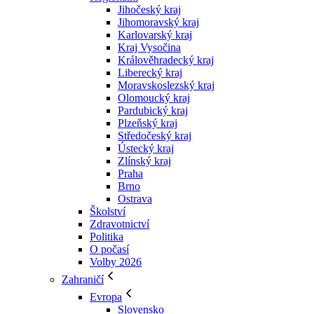
Jihočeský kraj
Jihomoravský kraj
Karlovarský kraj
Kraj Vysočina
Králověhradecký kraj
Liberecký kraj
Moravskoslezský kraj
Olomoucký kraj
Pardubický kraj
Plzeňský kraj
Středočeský kraj
Ústecký kraj
Zlínský kraj
Praha
Brno
Ostrava
Školství
Zdravotnictví
Politika
O počasí
Volby 2026
Zahraničí
Evropa
Slovensko