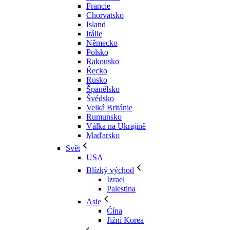
Francie
Chorvatsko
Island
Itálie
Německo
Polsko
Rakousko
Řecko
Rusko
Španělsko
Švédsko
Velká Británie
Rumunsko
Válka na Ukrajině
Maďarsko
Svět
USA
Blízký východ
Izrael
Palestina
Asie
Čína
Jižní Korea