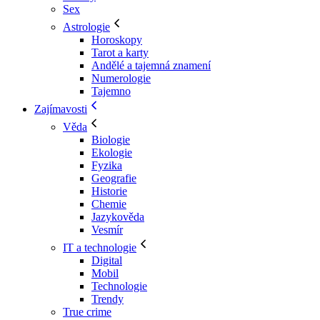
Sex
Astrologie
Horoskopy
Tarot a karty
Andělé a tajemná znamení
Numerologie
Tajemno
Zajímavosti
Věda
Biologie
Ekologie
Fyzika
Geografie
Historie
Chemie
Jazykověda
Vesmír
IT a technologie
Digital
Mobil
Technologie
Trendy
True crime