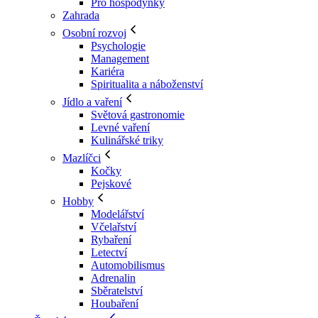
Pro hospodyňky
Zahrada
Osobní rozvoj
Psychologie
Management
Kariéra
Spiritualita a náboženství
Jídlo a vaření
Světová gastronomie
Levné vaření
Kulinářské triky
Mazlíčci
Kočky
Pejskové
Hobby
Modelářství
Včelařství
Rybaření
Letectví
Automobilismus
Adrenalin
Sběratelství
Houbaření