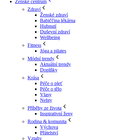
Ženské centrum
Zdraví
Ženské zdraví
Babiččina lékárna
Hubnutí
Duševní zdraví
Wellbeing
Fitness
Jóga a pilates
Módní trendy
Aktuální trendy
Doplňky
Krása
Péče o pleť
Péče o tělo
Vlasy
Nehty
Příběhy ze života
Inspirativní ženy
Rodina & komunita
Výchova
Přátelství
Vztahy