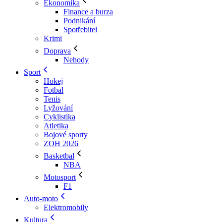
Ekonomika
Finance a burza
Podnikání
Spotřebitel
Krimi
Doprava
Nehody
Sport
Hokej
Fotbal
Tenis
Lyžování
Cyklistika
Atletika
Bojové sporty
ZOH 2026
Basketbal
NBA
Motosport
F1
Auto-moto
Elektromobily
Kultura