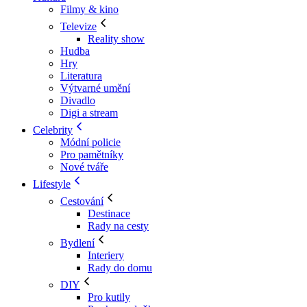
Filmy & kino
Televize
Reality show
Hudba
Hry
Literatura
Výtvarné umění
Divadlo
Digi a stream
Celebrity
Módní policie
Pro pamětníky
Nové tváře
Lifestyle
Cestování
Destinace
Rady na cesty
Bydlení
Interiery
Rady do domu
DIY
Pro kutily