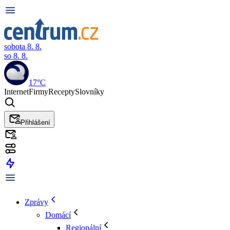
sobota 8. 8.
so 8. 8.
17°C
Internet
Firmy
Recepty
Slovníky
Přihlášení
Zprávy
Domácí
Regionální