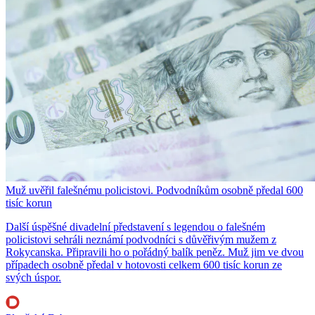
Muž uvěřil falešnému policistovi. Podvodníkům osobně předal 600
tisíc korun
Další úspěšné divadelní představení s legendou o falešném
policistovi sehráli neznámí podvodníci s důvěřivým mužem z
Rokycanska. Připravili ho o pořádný balík peněz. Muž jim ve dvou
případech osobně předal v hotovosti celkem 600 tisíc korun ze
svých úspor.