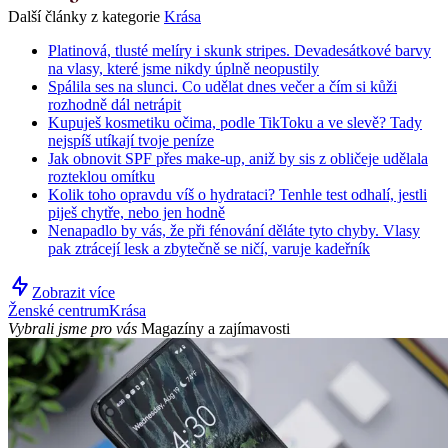
Další články z kategorie
Krása
Platinová, tlusté melíry i skunk stripes. Devadesátkové barvy
na vlasy, které jsme nikdy úplně neopustily
Spálila ses na slunci. Co udělat dnes večer a čím si kůži
rozhodně dál netrápit
Kupuješ kosmetiku očima, podle TikToku a ve slevě? Tady
nejspíš utíkají tvoje peníze
Jak obnovit SPF přes make-up, aniž by sis z obličeje udělala
rozteklou omítku
Kolik toho opravdu víš o hydrataci? Tenhle test odhalí, jestli
piješ chytře, nebo jen hodně
Nenapadlo by vás, že při fénování děláte tyto chyby. Vlasy
pak ztrácejí lesk a zbytečně se ničí, varuje kadeřník
Zobrazit více
Ženské centrum
Krása
Vybrali jsme pro vás
Magazíny a zajímavosti