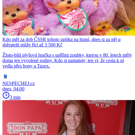
Kdo měl za dob ČSSR tohoto upírka na hraní, dnes si za něj u
sběratelů může říct až 3 500 Kč
Žluto-bílá plyšová hračka s upířími zoubky, kterou v 80. letech měly
doma jen vyvolené rodiny. Kdo si pamatuje, ten ví, že cesta k ní
vedla přes bony a Tuzex.
NESPECHEJ.cz
dnes, 04:00
3 min