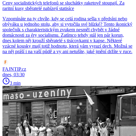
Ceny socialistických telefonů se sluchátky raketově stoupají. Za
raritní kusy sběratelé nabízejí statisíce
Vzpomínáte na ty chvíle, kdy se celá rodina sešla v předsíni nebo
obýváku u jednoho stolu, aby si vytočila své blízké? Tento ikonický
společník s charakteristickým zvukem nesměl chybět v žádné
domácnosti za éry socialismu. Zatímco tehdy stál jen pár korun,
dnes kolem něj krouží sběratelé s tisícovkami v kapse. Některé
vzácné kousky mají totiž hodnotu, která vám vyrazí dech. Možná se
na něj práší i na vaší půdě a vy ani netušíte, jaké jmění držíte v ruce.
FAJNTIP.cz
dnes, 03:30
3 min