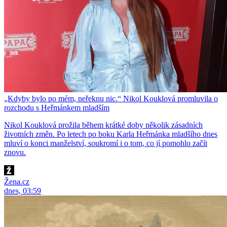
„Kdyby bylo po mém, neřeknu nic.“ Nikol Kouklová promluvila o
rozchodu s Heřmánkem mladším
Nikol Kouklová prožila během krátké doby několik zásadních
životních změn. Po letech po boku Karla Heřmánka mladšího dnes
mluví o konci manželství, soukromí i o tom, co jí pomohlo začít
znovu.
Žena.cz
dnes, 03:59