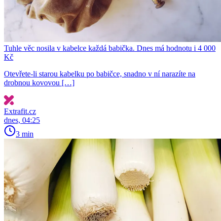
Tuhle věc nosila v kabelce každá babička. Dnes má hodnotu i 4 000
Kč
Otevřete-li starou kabelku po babičce, snadno v ní narazíte na
drobnou kovovou […]
Extrafit.cz
dnes, 04:25
3 min