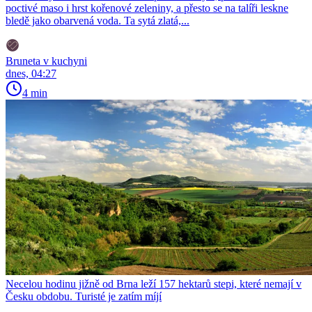
poctivé maso i hrst kořenové zeleniny, a přesto se na talíři leskne
bledě jako obarvená voda. Ta sytá zlatá,...
Bruneta v kuchyni
dnes, 04:27
4 min
Necelou hodinu jižně od Brna leží 157 hektarů stepi, které nemají v
Česku obdobu. Turisté je zatím míjí