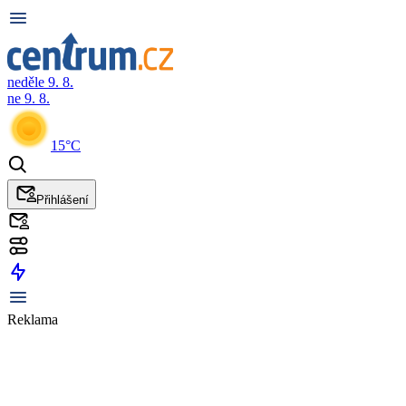
neděle 9. 8.
ne 9. 8.
15°C
Přihlášení
Reklama