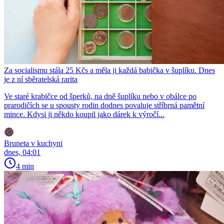
Za socialismu stála 25 Kčs a měla ji každá babička v šuplíku. Dnes
je z ní sběratelská rarita
Ve staré krabičce od šperků, na dně šuplíku nebo v obálce po
prarodičích se u spousty rodin dodnes povaluje stříbrná pamětní
mince. Kdysi ji někdo koupil jako dárek k výročí...
Bruneta v kuchyni
dnes, 04:01
4 min