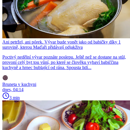
Ani petržel, ani pórek. Vývar bude vonět jako od babičky díky 1
surovině, kterou Maďaři přidávají odjakživa
Poctivý nedělní vývar poznáte poslepu. Ještě než se dostane na stůl,
provoní celý byt tou vůní, po které se člověku vybaví babiččina
kuchyně a hrnec bublající od rána. Spousta lidí...
Bruneta v kuchyni
dnes, 04:14
3 min