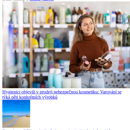
Hygienici objevili v prodeji nebezpečnou kosmetiku: Varování se
týká pěti konkrétních výrobků