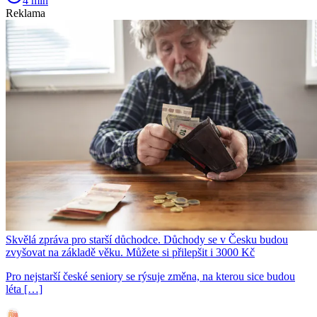
4 min
Reklama
Skvělá zpráva pro starší důchodce. Důchody se v Česku budou
zvyšovat na základě věku. Můžete si přilepšit i 3000 Kč
Pro nejstarší české seniory se rýsuje změna, na kterou sice budou
léta […]