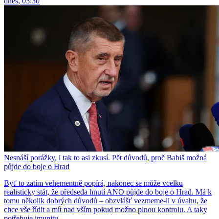
dnes, 03:30
Nesnáší porážky, i tak to asi zkusí. Pět důvodů, proč Babiš možná
půjde do boje o Hrad
Byť to zatím vehementně popírá, nakonec se může vcelku
realisticky stát, že předseda hnutí ANO půjde do boje o Hrad. Má k
tomu několik dobrých důvodů – obzvlášť vezmeme-li v úvahu, že
chce vše řídit a mít nad vším pokud možno plnou kontrolu. A taky
potřebuje imunitu.