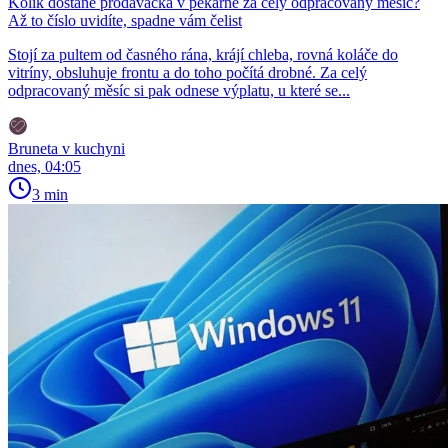
Kolik dostane prodavačka v pekárně za celý odpracovaný měsíc?
Až to číslo uvidíte, spadne vám čelist
Stojí za pultem od časného rána, krájí chleba, rovná koláče do
vitríny, obsluhuje frontu a do toho počítá drobné. Za celý
odpracovaný měsíc si pak odnese výplatu, u které se...
Bruneta v kuchyni
dnes, 04:05
3 min