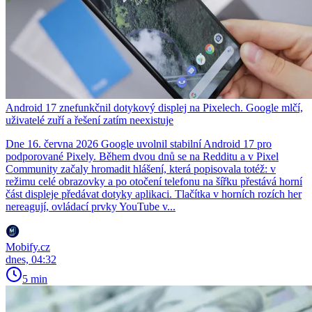
Android 17 znefunkčnil dotykový displej na Pixelech. Google mlčí,
uživatelé zuří a řešení zatím neexistuje
Dne 16. června 2026 Google uvolnil stabilní Android 17 pro
podporované Pixely. Během dvou dnů se na Redditu a v Pixel
Community začaly hromadit hlášení, která popisovala totéž: v
režimu celé obrazovky a po otočení telefonu na šířku přestává horní
část displeje předávat dotyky aplikaci. Tlačítka v horních rozích her
nereagují, ovládací prvky YouTube v...
Mobify.cz
dnes, 04:32
5 min