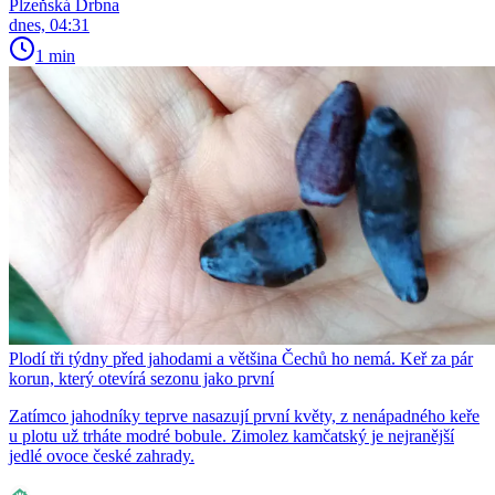
Plzeňská Drbna
dnes, 04:31
1 min
Plodí tři týdny před jahodami a většina Čechů ho nemá. Keř za pár
korun, který otevírá sezonu jako první
Zatímco jahodníky teprve nasazují první květy, z nenápadného keře
u plotu už trháte modré bobule. Zimolez kamčatský je nejranější
jedlé ovoce české zahrady.