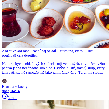
Ani cukr, ani med. Ranní čaj osladí 1 surovina, kterou Turci
používají celá desetiletí
Na tureckých snídaňových stolech stojí vedle sýrů, oliv a čerstvého
pečiva jedna nenápadná sklenice. Ukrývá hustý, tmavý sirup, který
tam patří stejně samozřejmě jako ranní šálek čaje. Turci jím sladí...
Bruneta v kuchyni
dnes, 04:14
3 min