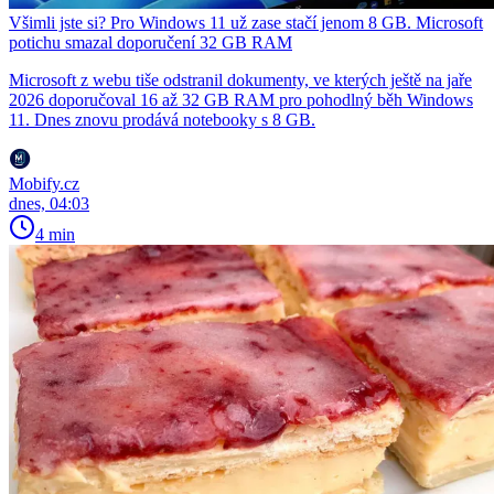
Všimli jste si? Pro Windows 11 už zase stačí jenom 8 GB. Microsoft
potichu smazal doporučení 32 GB RAM
Microsoft z webu tiše odstranil dokumenty, ve kterých ještě na jaře
2026 doporučoval 16 až 32 GB RAM pro pohodlný běh Windows
11. Dnes znovu prodává notebooky s 8 GB.
Mobify.cz
dnes, 04:03
4 min