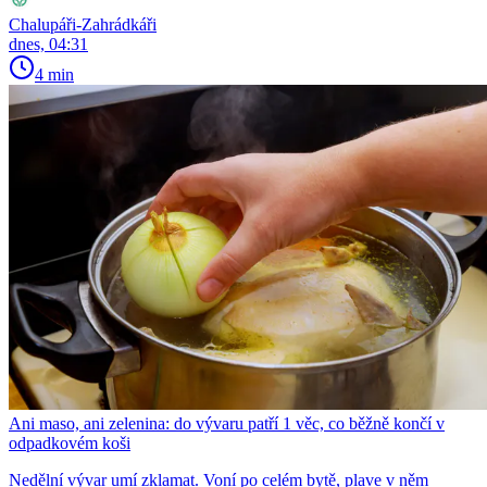
Chalupáři-Zahrádkáři
dnes, 04:31
4 min
Ani maso, ani zelenina: do vývaru patří 1 věc, co běžně končí v
odpadkovém koši
Nedělní vývar umí zklamat. Voní po celém bytě, plave v něm