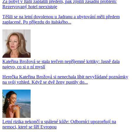
Za pobyt v Itálii zaplatili předem, pak zjistili zásadní problém:
Rezervovaný hotel neexistuje
Těšili se na letní dovolenou u Jadranu a ubytování měli předem
zaplacené. Po příjezdu do italského...
Kateřina Brožová se stala terčem nepříjemné kritiky: Jasně dala
najevo, co si o ní myslí
Herečka Kateřina Brožová si nenechala líbit nevyžádané poznámky
na svůj vzhled. Když se dvě ženy pustily do...
Letní rizika nekončí u spálené kůže: Odborníci upozorňují na
nemoci, které se šíří Evropou