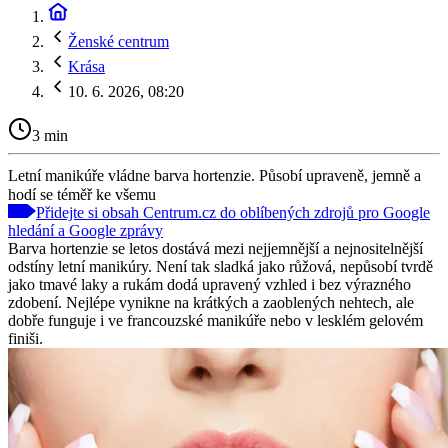
Ženské centrum
Krása
10. 6. 2026, 08:20
3 min
Letní manikúře vládne barva hortenzie. Působí upraveně, jemně a
hodí se téměř ke všemu
Přidejte si obsah Centrum.cz do oblíbených zdrojů pro Google
hledání a Google zprávy
Barva hortenzie se letos dostává mezi nejjemnější a nejnositelnější
odstíny letní manikúry. Není tak sladká jako růžová, nepůsobí tvrdě
jako tmavé laky a rukám dodá upravený vzhled i bez výrazného
zdobení. Nejlépe vynikne na krátkých a zaoblených nehtech, ale
dobře funguje i ve francouzské manikúře nebo v lesklém gelovém
finiši.