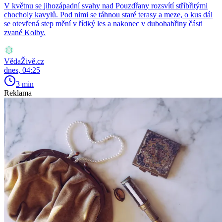
V květnu se jihozápadní svahy nad Pouzdřany rozsvítí stříbřitými
chocholy kavylů. Pod nimi se táhnou staré terasy a meze, o kus dál
se otevřená step mění v řídký les a nakonec v dubohabřiny části
zvané Kolby.
VědaŽivě.cz
dnes, 04:25
3 min
Reklama