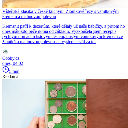
Vídeňská klasika v české kuchyni: Žloutkové řezy s vanilkovým
krémem a malinovou polevou
Kremšnit patří k dezertům, které dělaly už naše babičky, a přitom ho
dnes málokdo peče doma od základu. Vyzkoušela jsem recept s
rychlým domácím listovým těstem, hustým vanilkovým krémem ze
žloutků a malinovou polevou - a výsledek stál za to.
Cooky.cz
dnes, 04:02
5 min
Reklama