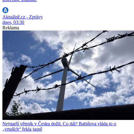
Aktuálně.cz - Zprávy
dnes, 03:30
Reklama
Nejstarší větrník v Česku dožil. Co dál? Babišova vláda to o
„vrtulích“ řekla jasně