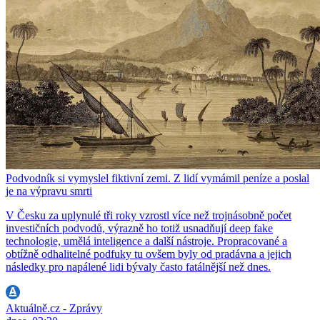
Podvodník si vymyslel fiktivní zemi. Z lidí vymámil peníze a poslal
je na výpravu smrti
V Česku za uplynulé tři roky vzrostl více než trojnásobně počet
investičních podvodů, výrazně ho totiž usnadňují deep fake
technologie, umělá inteligence a další nástroje. Propracované a
obtížně odhalitelné podfuky tu ovšem byly od pradávna a jejich
následky pro napálené lidi bývaly často fatálnější než dnes.
Aktuálně.cz - Zprávy