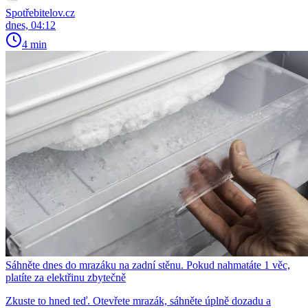
Spotřebitelov.cz
dnes, 04:12
4 min
Sáhněte dnes do mrazáku na zadní stěnu. Pokud nahmatáte 1 věc,
platíte za elektřinu zbytečně
Zkuste to hned teď. Otevřete mrazák, sáhněte úplně dozadu a