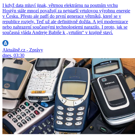
I když data mluví jinak, větrnou elektrárnu na poutním vrchu
Hostýn stále mnozí považují za nejstarší vrtulovou výrobnu energie
v Česku. Přesto ale patří do první generace větrníků, které se v
republice rozjely. Teď už ale definitivně dožila. A její modernizace
nebo nahrazení současnými technologiemi narazilo. I proto, jak se
současná vláda Andreje Babiše k „vrtulím“ v krajině staví.
Aktuálně.cz - Zprávy
dnes, 03:30