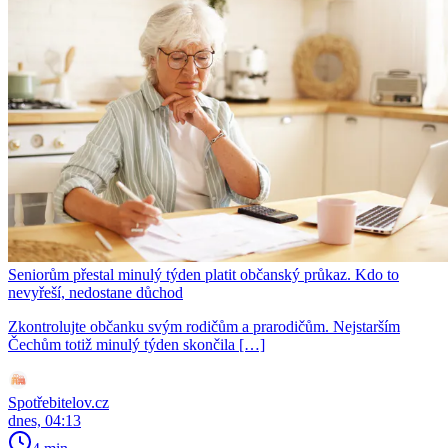
Seniorům přestal minulý týden platit občanský průkaz. Kdo to
nevyřeší, nedostane důchod
Zkontrolujte občanku svým rodičům a prarodičům. Nejstarším
Čechům totiž minulý týden skončila […]
Spotřebitelov.cz
dnes, 04:13