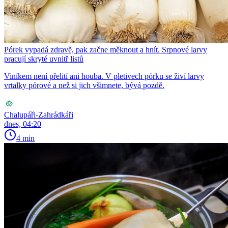
Pórek vypadá zdravě, pak začne měknout a hnít. Srpnové larvy
pracují skryté uvnitř listů
Viníkem není přelití ani houba. V pletivech pórku se živí larvy
vrtalky pórové a než si jich všimnete, bývá pozdě.
Chalupáři-Zahrádkáři
dnes, 04:20
4 min