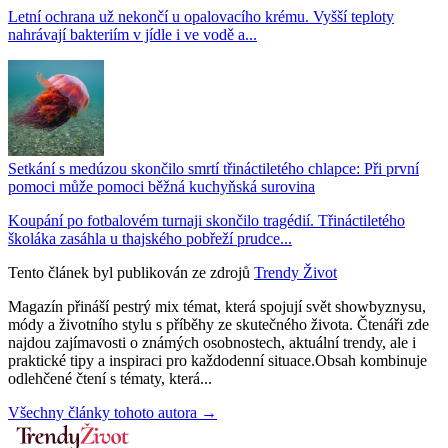
Letní ochrana už nekončí u opalovacího krému. Vyšší teploty
nahrávají bakteriím v jídle i ve vodě a...
Setkání s medúzou skončilo smrtí třináctiletého chlapce: Při první
pomoci může pomoci běžná kuchyňská surovina
Koupání po fotbalovém turnaji skončilo tragédií. Třináctiletého
školáka zasáhla u thajského pobřeží prudce...
Tento článek byl publikován ze zdrojů
Trendy Život
Magazín přináší pestrý mix témat, která spojují svět showbyznysu,
módy a životního stylu s příběhy ze skutečného života. Čtenáři zde
najdou zajímavosti o známých osobnostech, aktuální trendy, ale i
praktické tipy a inspiraci pro každodenní situace.Obsah kombinuje
odlehčené čtení s tématy, která...
Všechny články tohoto autora →