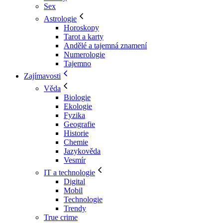
Sex
Astrologie
Horoskopy
Tarot a karty
Andělé a tajemná znamení
Numerologie
Tajemno
Zajímavosti
Věda
Biologie
Ekologie
Fyzika
Geografie
Historie
Chemie
Jazykověda
Vesmír
IT a technologie
Digital
Mobil
Technologie
Trendy
True crime