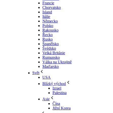
Francie
Chorvatsko
Island
Itálie
Německo
Polsko
Rakousko
Řecko
Rusko
Španělsko
Švédsko
Velká Británie
Rumunsko
Válka na Ukrajině
Maďarsko
Svět
USA
Blízký východ
Izrael
Palestina
Asie
Čína
Jižní Korea