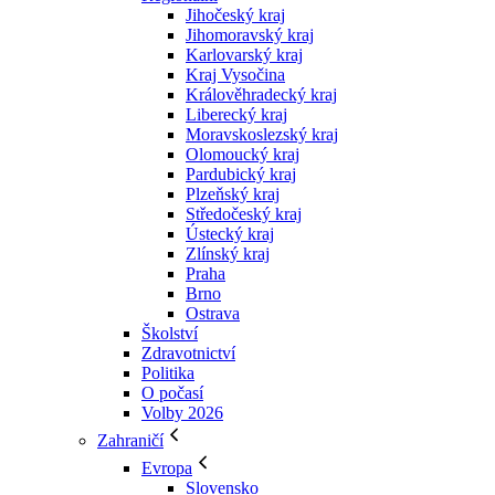
Jihočeský kraj
Jihomoravský kraj
Karlovarský kraj
Kraj Vysočina
Králověhradecký kraj
Liberecký kraj
Moravskoslezský kraj
Olomoucký kraj
Pardubický kraj
Plzeňský kraj
Středočeský kraj
Ústecký kraj
Zlínský kraj
Praha
Brno
Ostrava
Školství
Zdravotnictví
Politika
O počasí
Volby 2026
Zahraničí
Evropa
Slovensko