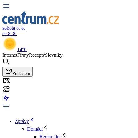
sobota 8. 8.
so 8. 8.
14°C
Internet
Firmy
Recepty
Slovníky
Přihlášení
Zprávy
Domácí
Regionální