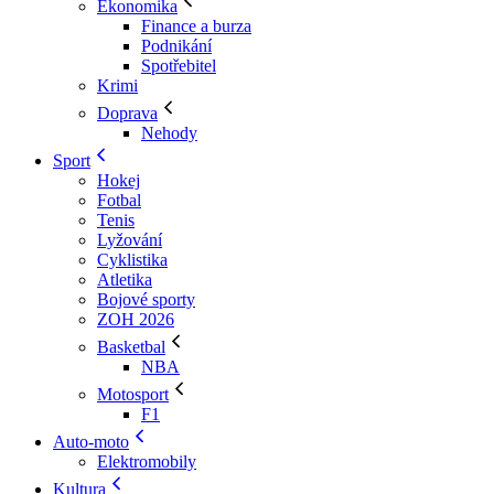
Ekonomika
Finance a burza
Podnikání
Spotřebitel
Krimi
Doprava
Nehody
Sport
Hokej
Fotbal
Tenis
Lyžování
Cyklistika
Atletika
Bojové sporty
ZOH 2026
Basketbal
NBA
Motosport
F1
Auto-moto
Elektromobily
Kultura