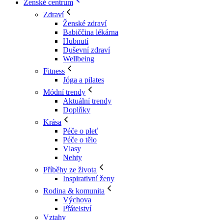
Ženské centrum
Zdraví
Ženské zdraví
Babiččina lékárna
Hubnutí
Duševní zdraví
Wellbeing
Fitness
Jóga a pilates
Módní trendy
Aktuální trendy
Doplňky
Krása
Péče o pleť
Péče o tělo
Vlasy
Nehty
Příběhy ze života
Inspirativní ženy
Rodina & komunita
Výchova
Přátelství
Vztahy