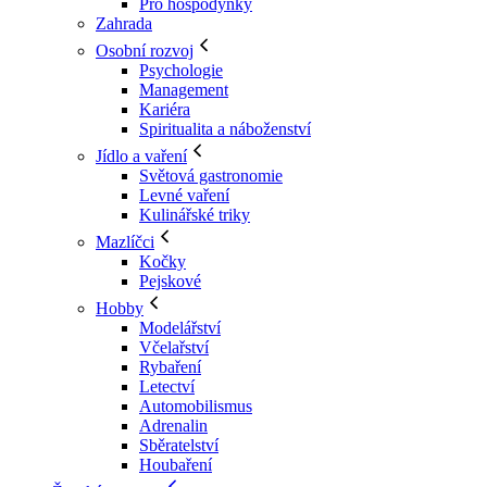
Pro hospodyňky
Zahrada
Osobní rozvoj
Psychologie
Management
Kariéra
Spiritualita a náboženství
Jídlo a vaření
Světová gastronomie
Levné vaření
Kulinářské triky
Mazlíčci
Kočky
Pejskové
Hobby
Modelářství
Včelařství
Rybaření
Letectví
Automobilismus
Adrenalin
Sběratelství
Houbaření