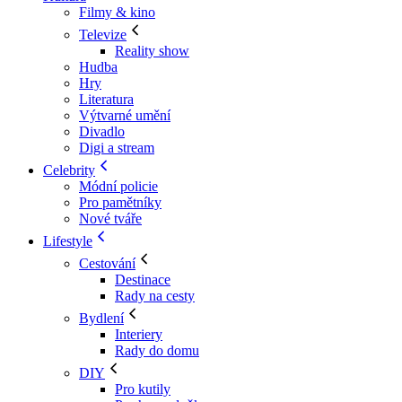
Filmy & kino
Televize
Reality show
Hudba
Hry
Literatura
Výtvarné umění
Divadlo
Digi a stream
Celebrity
Módní policie
Pro pamětníky
Nové tváře
Lifestyle
Cestování
Destinace
Rady na cesty
Bydlení
Interiery
Rady do domu
DIY
Pro kutily