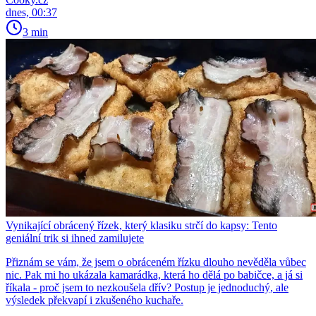
dnes, 00:37
3 min
Vynikající obrácený řízek, který klasiku strčí do kapsy: Tento
geniální trik si ihned zamilujete
Přiznám se vám, že jsem o obráceném řízku dlouho nevěděla vůbec
nic. Pak mi ho ukázala kamarádka, která ho dělá po babičce, a já si
říkala - proč jsem to nezkoušela dřív? Postup je jednoduchý, ale
výsledek překvapí i zkušeného kuchaře.