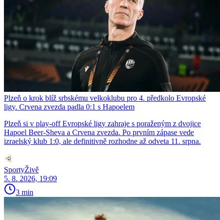
Plzeň o krok blíž srbskému velkoklubu pro 4. předkolo Evropské
ligy. Crvena zvezda padla 0:1 s Hapoelem
Plzeň si v play-off Evropské ligy zahraje s poraženým z dvojice
Hapoel Beer-Sheva a Crvena zvezda. Po prvním zápase vede
izraelský klub 1:0, ale definitivně rozhodne až odveta 11. srpna.
SportyŽivě
5. 8. 2026, 19:09
3 min