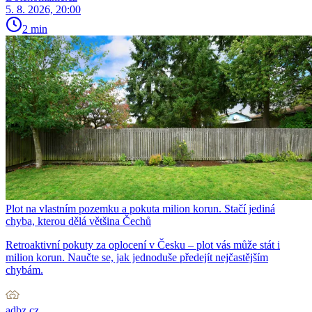
5. 8. 2026, 20:00
2 min
Plot na vlastním pozemku a pokuta milion korun. Stačí jediná
chyba, kterou dělá většina Čechů
Retroaktivní pokuty za oplocení v Česku – plot vás může stát i
milion korun. Naučte se, jak jednoduše předejít nejčastějším
chybám.
adbz.cz