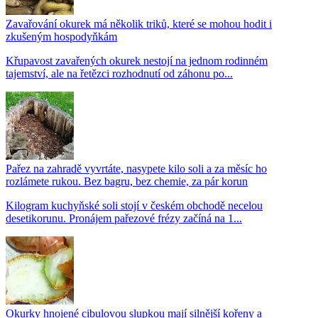
Zavařování okurek má několik triků, které se mohou hodit i
zkušeným hospodyňkám
Křupavost zavařených okurek nestojí na jednom rodinném
tajemství, ale na řetězci rozhodnutí od záhonu po...
Pařez na zahradě vyvrtáte, nasypete kilo soli a za měsíc ho
rozlámete rukou. Bez bagru, bez chemie, za pár korun
Kilogram kuchyňské soli stojí v českém obchodě necelou
desetikorunu. Pronájem pařezové frézy začíná na 1...
Okurky hnojené cibulovou slupkou mají silnější kořeny a