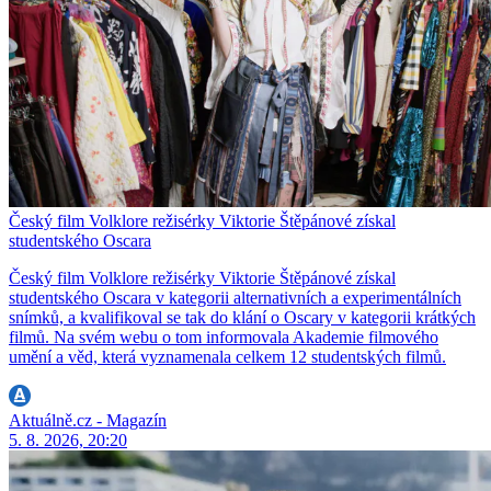
Český film Volklore režisérky Viktorie Štěpánové získal
studentského Oscara
Český film Volklore režisérky Viktorie Štěpánové získal
studentského Oscara v kategorii alternativních a experimentálních
snímků, a kvalifikoval se tak do klání o Oscary v kategorii krátkých
filmů. Na svém webu o tom informovala Akademie filmového
umění a věd, která vyznamenala celkem 12 studentských filmů.
Aktuálně.cz - Magazín
5. 8. 2026, 20:20