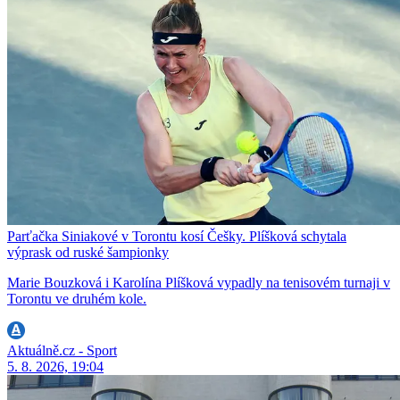
Parťačka Siniakové v Torontu kosí Češky. Plíšková schytala
výprask od ruské šampionky
Marie Bouzková i Karolína Plíšková vypadly na tenisovém turnaji v
Torontu ve druhém kole.
Aktuálně.cz - Sport
5. 8. 2026, 19:04