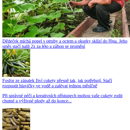
Dědeček míchá popel s otruby a octem a okurky sklízí do října. Jeho
směs stačí nalít 2x za léto a záhon se promění
Fosfor ze zápalek živí cukety přesně tak, jak potřebují. Stačí
rozpustit hlavičky ve vodě a zalévat jednou měsíčně
Při správné péči a kreativních přístupech mohou vaše cukety rodit
chutné a výživné plody až do konce...