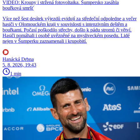
VIDEO: Kroupy i stržená fotovoltaika. Šumpersko zasáhla
bouřková smršť
Více než šest desítek výjezdů evidují za středeční odpoledne a večer
hasiči v Olomouckém kraji v souvislosti s intenzivním deštěm a
bouřkami. Počasí poškodilo střechy, došlo k pádu stromů či větví.
Hasiči pomáhali i osobě uvězněné na mysliveckém posedu. Lidé
nejen v Šumperku zaznamenali i krupobití.
Hanácká Drbna
5. 8. 2026, 19:43
1 min