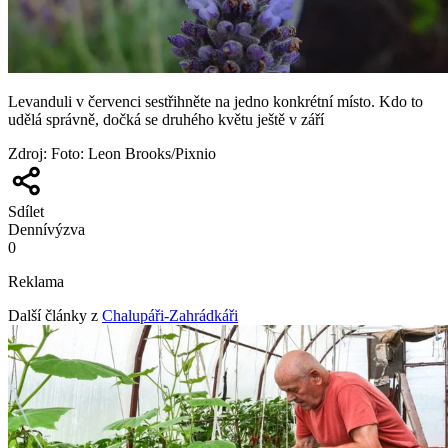
Levanduli v červenci sestřihněte na jedno konkrétní místo. Kdo to
udělá správně, dočká se druhého květu ještě v září
Zdroj
:
Foto: Leon Brooks/Pixnio
Sdílet
Denní
výzva
0
Reklama
Další články z
Chalupáři-Zahrádkáři