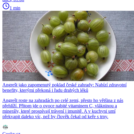
1 min
Angrešt jako zapomenutý poklad české zahrady: Nabízí zdravotní
benefity, kterými překoná i řadu drahých léků
Angrešt roste na zahradách po celé zemi, přesto ho většina z nás
přehlíží. Přitom jde o ovoce nabité vitaminem C, vlákninou a
minerály, které prospívají trávení i imunitě. A v kuchyni umí
překvapit daleko víc, než by člověk čekal od keře s trny.
Cooky.cz