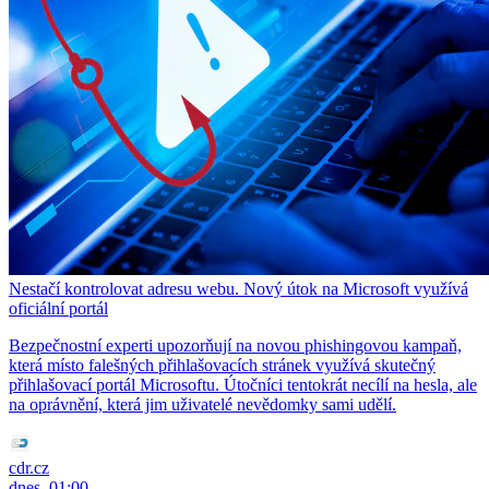
Nestačí kontrolovat adresu webu. Nový útok na Microsoft využívá
oficiální portál
Bezpečnostní experti upozorňují na novou phishingovou kampaň,
která místo falešných přihlašovacích stránek využívá skutečný
přihlašovací portál Microsoftu. Útočníci tentokrát necílí na hesla, ale
na oprávnění, která jim uživatelé nevědomky sami udělí.
cdr.cz
dnes, 01:00