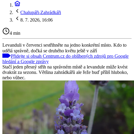
Chalupáři-Zahrádkáři
8. 7. 2026, 16:06
4 min
Levanduli v červenci sestřihněte na jedno konkrétní místo. Kdo to
udělá správně, dočká se druhého květu ještě v září
Přidejte si obsah Centrum.cz do oblíbených zdrojů pro Google
hledání a Google zprávy
Stačí jeden přesný střih na správném místě a levandule může kvést
dvakrát za sezonu. Většina zahrádkářů ale řeže buď příliš hluboko,
nebo vůbec.