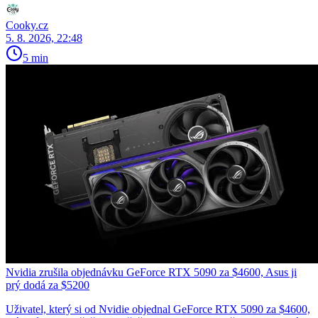
Cooky.cz
5. 8. 2026, 22:48
5 min
Nvidia zrušila objednávku GeForce RTX 5090 za $4600, Asus ji
prý dodá za $5200
Uživatel, který si od Nvidie objednal GeForce RTX 5090 za $4600,