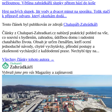
nežloutnou. Většina zahrádkářů slupky přitom hází do koše
Hrst suchých slupek, litr vody a dvacet minut na sporáku. Tolik stačí
k přípravě odvaru, který okurkám dodá...
Tento článek byl publikován ze zdrojů
Chalupáři-Zahrádkáři
Články z Chalupari-Zahradkari.cz nabízejí praktický pohled na vše,
co souvisí s bydlením, zahradou, údržbou domu i radostmi
chatařského života. Obsah je určen čtenářům, kteří ocení
jednoduché návody, chytré vychytávky, přírodní postupy a
zkušenosti vycházející z každodenní praxe. Nechybí tipy na...
Všechny články tohoto autora →
Vybrali jsme pro vás
Magazíny a zajímavosti