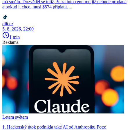
má smůlu. Dozvěděl se totiž, že za tuto cenu mu již nebude prodána
a pokud ji chce, musí $574 připlatit…
diit.cz
5. 8. 2026, 22:00
1 min
Reklama
Letem světem
1. Hackerský útok podnikla také AI od Anthropiku Foto: