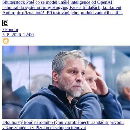
Shutterstock Poté co se model umělé inteligence od OpenAI
naboural do systému firmy Hugging Face a tří dalších, konkurent
Anthro­pic přiznal totéž. Při testování jeho produkt zaútočil na tři...
Ekonom
5. 8. 2026, 22:00
Dlouholetý kouč národního týmu v problémech. Jandač si přivodil
vážné zranění a v Plzni není schopen trénovat