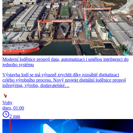
Moderní loděnice propojí data, automatizaci i umělou inteligenci do
jednoho systému
Výstavba lodí se má výrazně zrychlit díky rozsáhlé digitalizaci
celého výrobního procesu. Nový projekt digitální loděnice propojí
inženýring, výrobu, dodavatelské…
Volty
dnes, 01:00
2 min