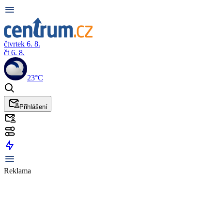
čtvrtek 6. 8.
čt 6. 8.
23°C
Přihlášení
Reklama