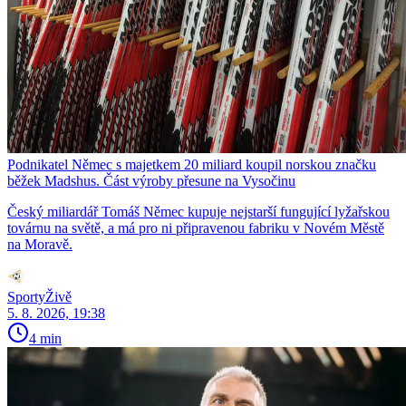
Podnikatel Němec s majetkem 20 miliard koupil norskou značku
běžek Madshus. Část výroby přesune na Vysočinu
Český miliardář Tomáš Němec kupuje nejstarší fungující lyžařskou
továrnu na světě, a má pro ni připravenou fabriku v Novém Městě
na Moravě.
SportyŽivě
5. 8. 2026, 19:38
4 min