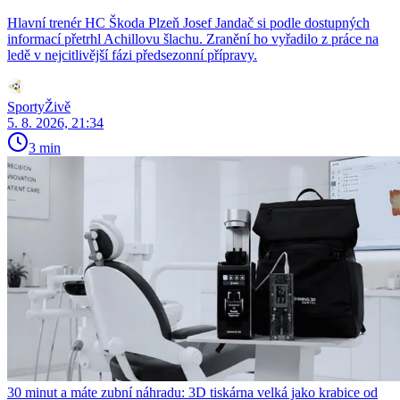
Hlavní trenér HC Škoda Plzeň Josef Jandač si podle dostupných
informací přetrhl Achillovu šlachu. Zranění ho vyřadilo z práce na
ledě v nejcitlivější fázi předsezonní přípravy.
SportyŽivě
5. 8. 2026, 21:34
3 min
30 minut a máte zubní náhradu: 3D tiskárna velká jako krabice od