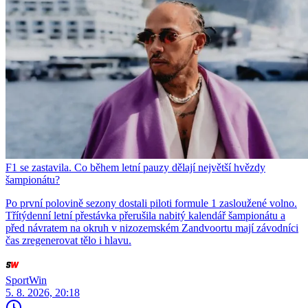
F1 se zastavila. Co během letní pauzy dělají největší hvězdy
šampionátu?
Po první polovině sezony dostali piloti formule 1 zasloužené volno.
Třítýdenní letní přestávka přerušila nabitý kalendář šampionátu a
před návratem na okruh v nizozemském Zandvoortu mají závodníci
čas zregenerovat tělo i hlavu.
SportWin
5. 8. 2026, 20:18