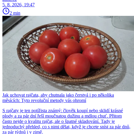
5. 8. 2026, 19:47
2 min
Jak uchovat rajčata, aby chutnala jako čerstvá i po několika
měsících: Tyto revoluční metody vás ohromí
S rajčaty je ten potížista známý: člověk koupí nebo sklidí krásné
plody a za pár dní řeší moučnatou dužinu a mdlou chuť. Přitom
často nejde o kvalitu rajčat, ale o špatné skladování. Tady je
jednoduchý přehled, co s nimi dělat, když je chcete sníst za pár dnů,
za pár týdnů i v zimě.