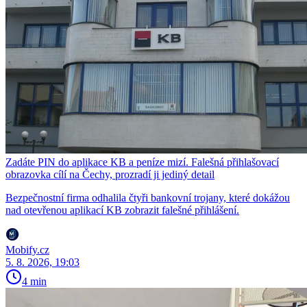
Zadáte PIN do aplikace KB a peníze mizí. Falešná přihlašovací
obrazovka cílí na Čechy, prozradí ji jediný detail
Bezpečnostní firma odhalila čtyři bankovní trojany, které dokážou
nad otevřenou aplikací KB zobrazit falešné přihlášení.
Mobify.cz
5. 8. 2026, 19:03
4 min