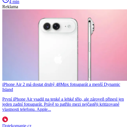
4 min
Reklama
iPhone Air 2 má dostat druhý 48Mpx fotoaparát a menší Dynamic
Island
První iPhone Air vsadil na tenké a lehké tělo, ale zároveň přinesl jen
jeden zadní fotoaparát. Právě to patřilo mezi nejčastěji kritizované
vlastnosti telefonu. Apple...
Dotekomanie.cz