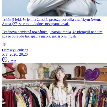
Tchán jí řekl, že je líná ženská, protože porodila císařským řezem.
Aneta (27) se z toho dodnes nevzpamatovala
Tchánova nemístná poznámka ji natolik ranila, že přemýšlí nad tím,
zda je opravdu tak špatná matka, jak si o ní myslí.
DámskýDeník.cz
5. 8. 2026, 20:20
2 min