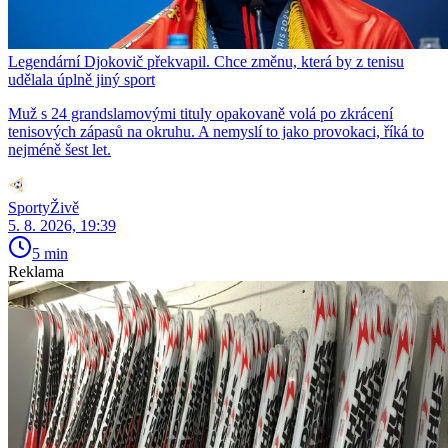
Legendární Djokovič překvapil. Chce změnu, která by z tenisu
udělala úplně jiný sport
Muž s 24 grandslamovými tituly opakovaně volá po zkrácení
tenisových zápasů na okruhu. A nemyslí to jako provokaci, říká to
nejméně šest let.
SportyŽivě
5. 8. 2026, 19:39
5 min
Reklama