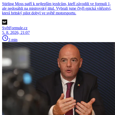
Stirling Moss patří k nejlepším jezdcům, kteří závodili ve formuli 1,
ale nedosáhli na mistrovský titul. Vybrali jsme čtyři epická vítězství,
která britský pilot dobyl ve světě motorsportu.
SvětFormule.cz
5. 8. 2026, 21:07
3 min