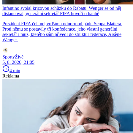
Infantino svolal krizovou schůzku do Rabatu. Wenger se od něj
distancoval, generální sekretář FIFA hovoří o hanbě
Prezident FIFA čelí nejtvrdšímu odporu od pádu Seppa Blattera.
Proti němu se postavily tři konfederace, jeho vlastní generální
sekretář i muž, kterého sám přivedl do struktur federace, Arsène
Wenger.
SportyŽivě
5. 8. 2026, 21:05
4 min
Reklama