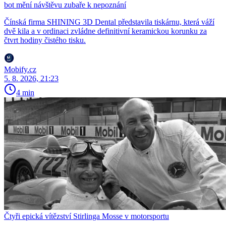
bot mění návštěvu zubaře k nepoznání
Čínská firma SHINING 3D Dental představila tiskárnu, která váží
dvě kila a v ordinaci zvládne definitivní keramickou korunku za
čtvrt hodiny čistého tisku.
Mobify.cz
5. 8. 2026, 21:23
4 min
Čtyři epická vítězství Stirlinga Mosse v motorsportu