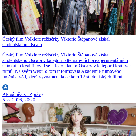
Český film Volklore režisérky Viktorie Štěpánové získal
studentského Oscara
Český film Volklore režisérky Viktorie Štěpánové získal
studentského Oscara v kategorii alternativních a experimentálních
snímků, a kvalifikoval se tak do klání o Oscary v kategorii krátkých
filmů. Na svém webu o tom informovala Akademie filmového
umění a věd, která vyznamenala celkem 12 studentských filmů.
Aktuálně.cz - Zprávy
5. 8. 2026, 20:20