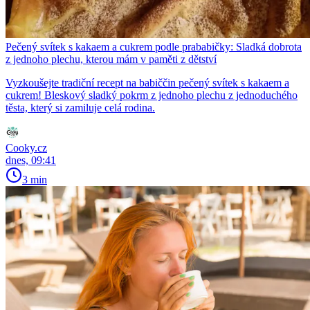
Pečený svítek s kakaem a cukrem podle prababičky: Sladká dobrota
z jednoho plechu, kterou mám v paměti z dětství
Vyzkoušejte tradiční recept na babiččin pečený svítek s kakaem a
cukrem! Bleskový sladký pokrm z jednoho plechu z jednoduchého
těsta, který si zamiluje celá rodina.
Cooky.cz
dnes, 09:41
3 min