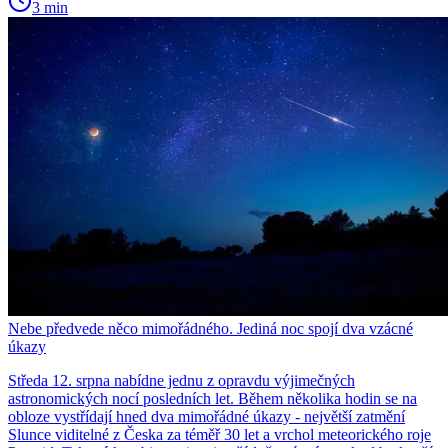
3 min
Nebe předvede něco mimořádného. Jediná noc spojí dva vzácné
úkazy
Středa 12. srpna nabídne jednu z opravdu výjimečných
astronomických nocí posledních let. Během několika hodin se na
obloze vystřídají hned dva mimořádné úkazy - největší zatmění
Slunce viditelné z Česka za téměř 30 let a vrchol meteorického roje