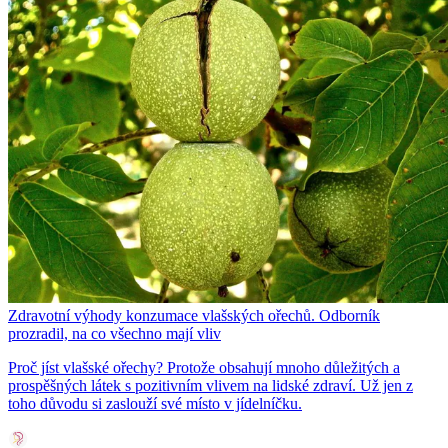
Zdravotní výhody konzumace vlašských ořechů. Odborník
prozradil, na co všechno mají vliv
Proč jíst vlašské ořechy? Protože obsahují mnoho důležitých a
prospěšných látek s pozitivním vlivem na lidské zdraví. Už jen z
toho důvodu si zaslouží své místo v jídelníčku.