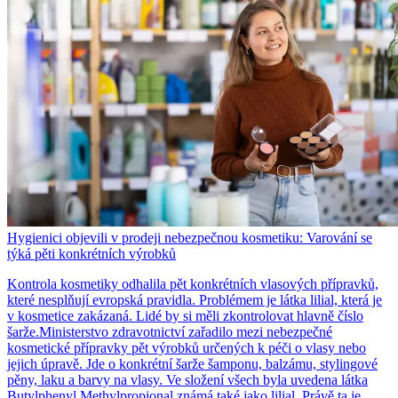
Hygienici objevili v prodeji nebezpečnou kosmetiku: Varování se
týká pěti konkrétních výrobků
Kontrola kosmetiky odhalila pět konkrétních vlasových přípravků,
které nesplňují evropská pravidla. Problémem je látka lilial, která je
v kosmetice zakázaná. Lidé by si měli zkontrolovat hlavně číslo
šarže.Ministerstvo zdravotnictví zařadilo mezi nebezpečné
kosmetické přípravky pět výrobků určených k péči o vlasy nebo
jejich úpravě. Jde o konkrétní šarže šamponu, balzámu, stylingové
pěny, laku a barvy na vlasy. Ve složení všech byla uvedena látka
Butylphenyl Methylpropional známá také jako lilial. Právě ta je