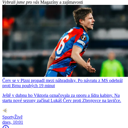
Vybrali jsme pro vás
Magazíny a zajímavosti
Červ se v Plzni propadl mezi náhradníky. Po návratu z MS odehrál
proti Brnu pouhých 19 minut
Ještě v dubnu ho Viktoria označovala za oporu a lídra kabiny. Na
startu nové sezony začínal Lukáš Červ proti Zbrojovce na lavičce.
SportyŽivě
dnes, 10:01