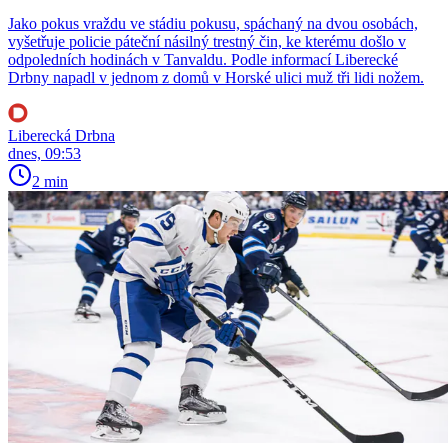
Jako pokus vraždu ve stádiu pokusu, spáchaný na dvou osobách,
vyšetřuje policie páteční násilný trestný čin, ke kterému došlo v
odpoledních hodinách v Tanvaldu. Podle informací Liberecké
Drbny napadl v jednom z domů v Horské ulici muž tři lidi nožem.
Liberecká Drbna
dnes, 09:53
2 min