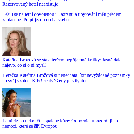
Rezervovaný hotel neexistuje
Těšili se na letní dovolenou u Jadranu a ubytování měli předem
zaplacené. Po příjezdu do italského...
Kateřina Brožová se stala terčem nepříjemné kritiky: Jasně dala
najevo, co si o ní myslí
Herečka Kateřina Brožová si nenechala líbit nevyžádané poznámky
na svůj vzhled. Když se dvě ženy pustily do...
Letní rizika nekončí u spálené kůže: Odborníci upozorňují na
nemoci, které se šíří Evropou