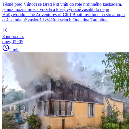
Těsně před Vánoci se Brad Pitt vrátí do role hrdinného kaskadéra,
jemuž možná prošla vražda a který výrazně zasáhl do dějin
Hollywoodu. The Adventures of Cliff Booth uvidíme na streamu, o
což se údajně zasloužil zvláštní vrtoch Quentina Tarantina.
Kinobox.cz
dnes, 09:05
2 min