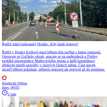
Řidiče trápí rozkopaný Hradec. Kdy bude hotovo?
Řidiči v Hradci Králové musí během léta počítat s řadou omezení.
Opravuje se Gočárův okruh, pracuje se na nadjezdech u Flošny,
probíhá rekonstrukce Malšovického mostu a další komplikace
přidávají menší uzavírky v různých částech města. Část staveb
skončí během prázdnin, některá omezení ale potrvají až do podzimu.
Hradecká Drbna
dnes, 09:05
2 min