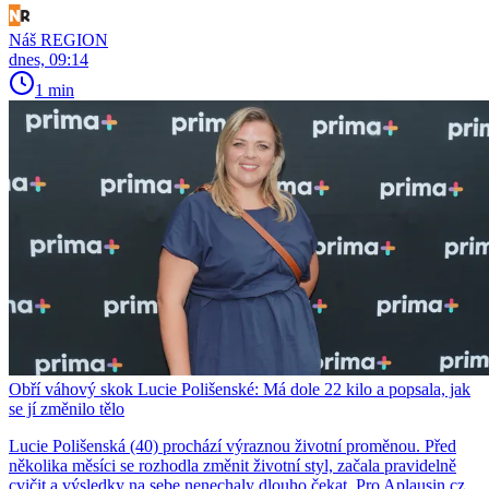
Náš REGION
dnes, 09:14
1 min
Obří váhový skok Lucie Polišenské: Má dole 22 kilo a popsala, jak
se jí změnilo tělo
Lucie Polišenská (40) prochází výraznou životní proměnou. Před
několika měsíci se rozhodla změnit životní styl, začala pravidelně
cvičit a výsledky na sebe nenechaly dlouho čekat. Pro Aplausin.cz