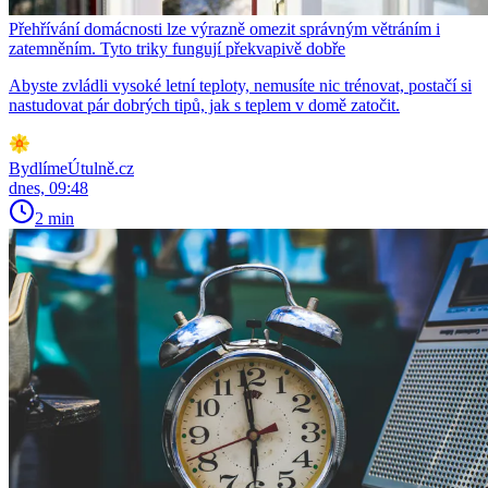
Přehřívání domácnosti lze výrazně omezit správným větráním i
zatemněním. Tyto triky fungují překvapivě dobře
Abyste zvládli vysoké letní teploty, nemusíte nic trénovat, postačí si
nastudovat pár dobrých tipů, jak s teplem v domě zatočit.
BydlímeÚtulně.cz
dnes, 09:48
2 min