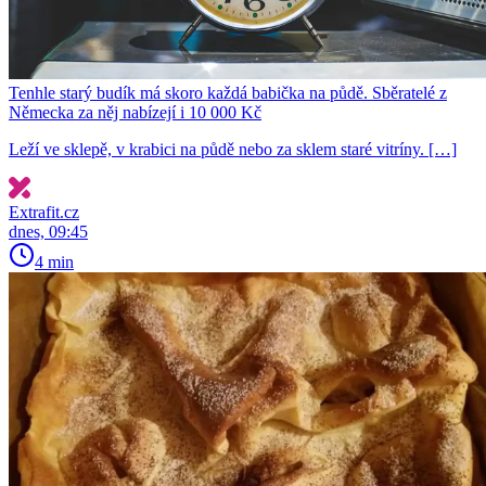
Tenhle starý budík má skoro každá babička na půdě. Sběratelé z
Německa za něj nabízejí i 10 000 Kč
Leží ve sklepě, v krabici na půdě nebo za sklem staré vitríny. […]
Extrafit.cz
dnes, 09:45
4 min