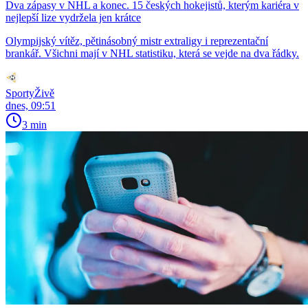
Dva zápasy v NHL a konec. 15 českých hokejistů, kterým kariéra v
nejlepší lize vydržela jen krátce
Olympijský vítěz, pětinásobný mistr extraligy i reprezentační
brankář. Všichni mají v NHL statistiku, která se vejde na dva řádky.
SportyŽivě
dnes, 09:51
3 min