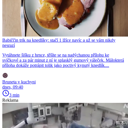
Babiččin trik na knedlíky: stačí 1 lžíce navíc a už se vám nikdy
nesrazí
Vytáhnete šišku z hrnce, těšíte se na nadýchanou přílohu ke
svíčkové a za pár minut z ní je splasklý gumový váleček. Málokterá
příloha dokáže potrápit tolik jako poctivý kynutý knedlík....
Bruneta v kuchyni
dnes, 09:40
3 min
Reklama