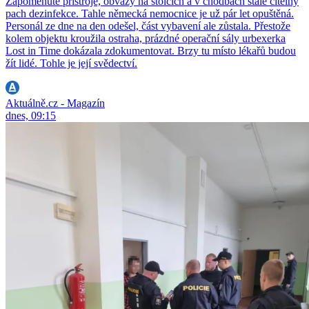
Zapomenuté přístroje, obvazy na stolcích a v chodbách stále citelný
pach dezinfekce. Tahle německá nemocnice je už pár let opuštěná.
Personál ze dne na den odešel, část vybavení ale zůstala. Přestože
kolem objektu kroužila ostraha, prázdné operační sály urbexerka
Lost in Time dokázala zdokumentovat. Brzy tu místo lékařů budou
žít lidé. Tohle je její svědectví.
Aktuálně.cz - Magazín
dnes, 09:15