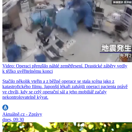
Video: Operaci přerušilo náhlé zemětřesení. Drastické záběry vedly
k těžko uvěřitelnému konci
Stačilo několik vteřin a z běžné operace se stala scéna jako z
katastrofického filmu. Japonští lékaři zahájili operaci pacienta právě
ve chvíli, kdy se celý operační sál a jeho mobiliář začaly
nekontrolovatelně kývat.
Aktuálně.cz - Zprávy
dnes, 09:30