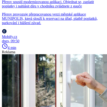
Přerov spustil modernizovanou aplikaci. Objednat se, zaplatit
poplatky i nahlásit díru v chodníku zvládnete z gauče
Přerov provozuje přepracovanou verzi městské aplikace
MUNIPOLIS, která slouží k rezervaci na úřad, platbě poplatků,
parkování i hlášení závad.
Mobify.cz
dnes, 09:50
4 min
Reklama