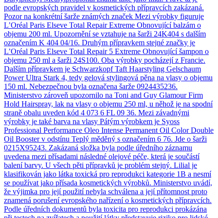
podle evropských pravidel v kosmetických přípravcích zakázaná.
Pozor na konkrétní šarže známých značek Mezi výrobky figuruje
L’Oréal Paris Elseve Total Repair Extreme Obnovující balzám o
objemu 200 ml. Upozornění se vztahuje na šarži 24K404 s dalším
označením K 404 04/16. Druhým přípravkem stejné značky je
L’Oréal Paris Elseve Total Repair 5 Extreme Obnovující šampon o
objemu 250 ml a šarži 24S100. Oba výrobky pocházejí z Francie.
Dalším přípravkem je Schwarzkopf Taft Haarstyling Gelschaum
Power Ultra Stark 4, tedy gelová stylingová pěna na vlasy o objemu
150 ml. Nebezpečnou byla označena šarže 0924435236.
Ministerstvo zároveň upozornilo na Toni and Guy Glamour Firm
Hold Hairspray, lak na vlasy o objemu 250 ml, u něhož je na spodní
straně obalu uveden kód 4 073 6 FL 09 36. Mezi závadnými
výrobky je také barva na vlasy Pátým výrobkem je Syoss
Professional Performance Oleo Intense Permanent Oil Color Double
Oil Booster v odstínu Teplý měděný s označením 6 76. Jde o šarži
0215X95243. Zakázaná složka byla podle úředního záznamu
uvedena mezi přísadami následné olejové péče, která je součástí
balení barvy. U všech pěti přípravků je problém stejný. Lilial je
klasifikován jako látka toxická pro reprodukci kategorie 1B a nesmí
se používat jako přísada kosmetických výrobků. Ministerstvo uvádí,
že výjimka pro její použití nebyla schválena a její přítomnost proto
znamená porušení evropského nařízení o kosmetických přípravcích.
Podle úředních dokumentů byla toxicita pro reprodukci prokázána
při testech na zvířatech a použití látky představuje riziko pro lidské