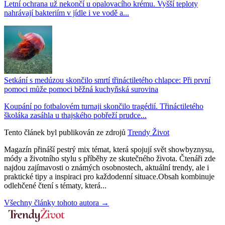
Letní ochrana už nekončí u opalovacího krému. Vyšší teploty
nahrávají bakteriím v jídle i ve vodě a...
Setkání s medúzou skončilo smrtí třináctiletého chlapce: Při první
pomoci může pomoci běžná kuchyňská surovina
Koupání po fotbalovém turnaji skončilo tragédií. Třináctiletého
školáka zasáhla u thajského pobřeží prudce...
Tento článek byl publikován ze zdrojů
Trendy Život
Magazín přináší pestrý mix témat, která spojují svět showbyznysu,
módy a životního stylu s příběhy ze skutečného života. Čtenáři zde
najdou zajímavosti o známých osobnostech, aktuální trendy, ale i
praktické tipy a inspiraci pro každodenní situace.Obsah kombinuje
odlehčené čtení s tématy, která...
Všechny články tohoto autora →