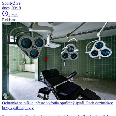
SportyŽivě
dnes, 09:19
3 min
Reklama
Ochranka se blížila, přesto vyfotila opuštěný špitál. Pach dezinfekce
brzy vystřídají byty