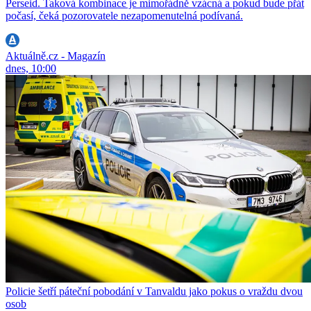
Perseid. Taková kombinace je mimořádně vzácná a pokud bude přát
počasí, čeká pozorovatele nezapomenutelná podívaná.
Aktuálně.cz - Magazín
dnes, 10:00
Policie šetří páteční pobodání v Tanvaldu jako pokus o vraždu dvou
osob