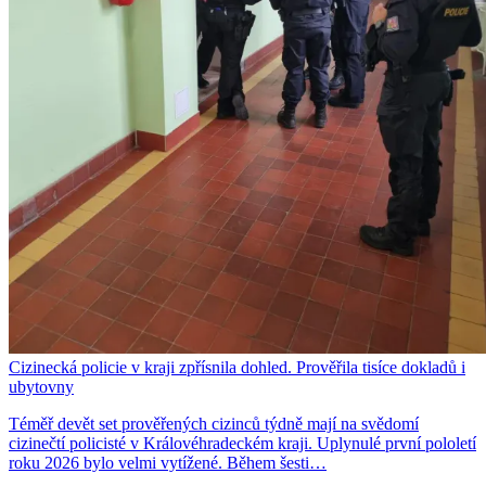
Cizinecká policie v kraji zpřísnila dohled. Prověřila tisíce dokladů i
ubytovny
Téměř devět set prověřených cizinců týdně mají na svědomí
cizinečtí policisté v Královéhradeckém kraji. Uplynulé první pololetí
roku 2026 bylo velmi vytížené. Během šesti…