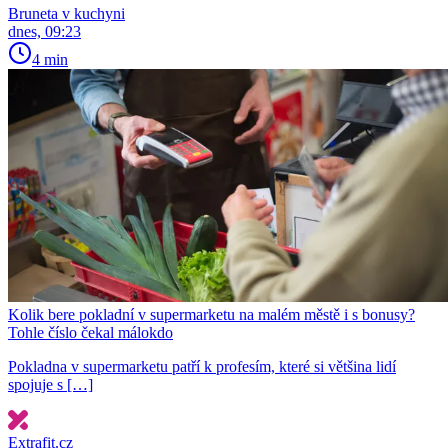
Bruneta v kuchyni
dnes, 09:23
4 min
Kolik bere pokladní v supermarketu na malém městě i s bonusy?
Tohle číslo čekal málokdo
Pokladna v supermarketu patří k profesím, které si většina lidí
spojuje s […]
Extrafit.cz