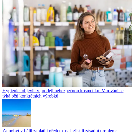
Hygienici objevili v prodeji nebezpečnou kosmetiku: Varování se
týká pěti konkrétních výrobků
Za pobyt v Itálii zaplatili předem, pak zjistili zásadní problém: