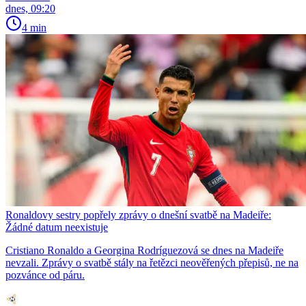
dnes, 09:20
4 min
Ronaldovy sestry popřely zprávy o dnešní svatbě na Madeiře:
Žádné datum neexistuje
Cristiano Ronaldo a Georgina Rodríguezová se dnes na Madeiře
nevzali. Zprávy o svatbě stály na řetězci neověřených přepisů, ne na
pozvánce od páru.