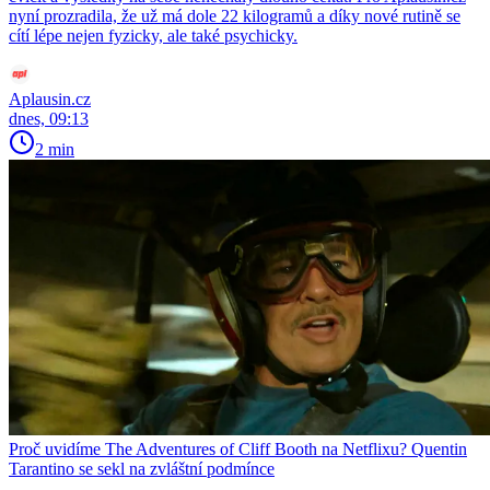
nyní prozradila, že už má dole 22 kilogramů a díky nové rutině se
cítí lépe nejen fyzicky, ale také psychicky.
Aplausin.cz
dnes, 09:13
2 min
Proč uvidíme The Adventures of Cliff Booth na Netflixu? Quentin
Tarantino se sekl na zvláštní podmínce