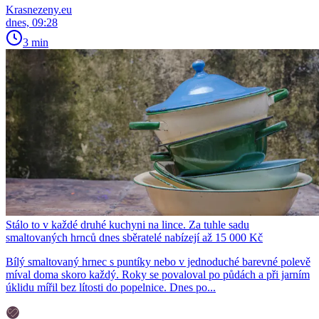
Krasnezeny.eu
dnes, 09:28
3 min
Stálo to v každé druhé kuchyni na lince. Za tuhle sadu
smaltovaných hrnců dnes sběratelé nabízejí až 15 000 Kč
Bílý smaltovaný hrnec s puntíky nebo v jednoduché barevné polevě
míval doma skoro každý. Roky se povaloval po půdách a při jarním
úklidu mířil bez lítosti do popelnice. Dnes po...