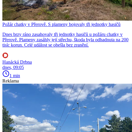
Požár chatky v Přerově. S plameny bojovaly tři jednotky hasičů
Dnes brzy ráno zasahovaly tři jednotky hasičů u požáru chatky v
Přerově. Plameny zasáhly její střechu, škoda byla odhadnuta na 200
tisíc korun. Celé událost se obešla bez zranění.
Hanácká Drbna
dnes, 09:05
1 min
Reklama