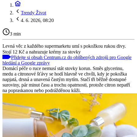
Trendy Život
4. 6. 2026, 08:20
3 min
Levná věc z každého supermarketu umí s pokožkou rukou divy.
Stojí 12 Kč a nahrazuje krémy za stovky
Přidejte si obsah Centrum.cz do oblíbených zdrojů pro Google
hledání a Google zprávy
Domácí péče o ruce nemusí stát stovky korun. Směs glycerinu,
medu a citronové šťávy se hodí hlavně ve chvíli, kdy je pokožka
napjatá, drsná a unavená častým mytím. Stačí tři běžně dostupné
suroviny, pár minut času a trochu opatrnosti, protože citron nepatří
na popraskanou nebo podrážděnou kůži.