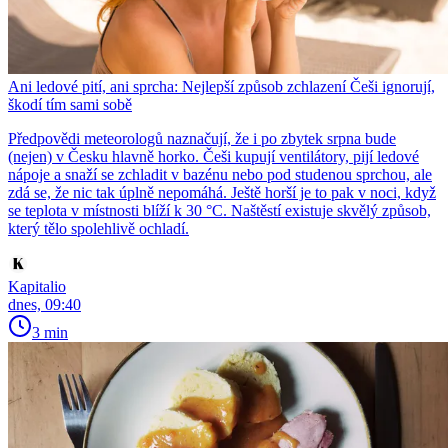
Ani ledové pití, ani sprcha: Nejlepší způsob zchlazení Češi ignorují,
škodí tím sami sobě
Předpovědi meteorologů naznačují, že i po zbytek srpna bude
(nejen) v Česku hlavně horko. Češi kupují ventilátory, pijí ledové
nápoje a snaží se zchladit v bazénu nebo pod studenou sprchou, ale
zdá se, že nic tak úplně nepomáhá. Ještě horší je to pak v noci, když
se teplota v místnosti blíží k 30 °C. Naštěstí existuje skvělý způsob,
který tělo spolehlivě ochladí.
Kapitalio
dnes, 09:40
3 min